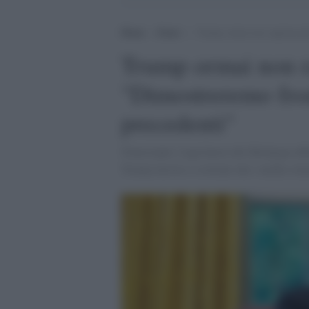
Home
>
Esteri
>
Trump ormai non ragiona più
Trump ormai non r
"Dimostreremo fro
precedenti"
Nonostante i legislatori del Michigan abb
Trump insiste e sostiene che i media sti