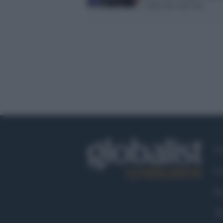
l'odio dei suoi fan
Ch
Co
Fa
Tw