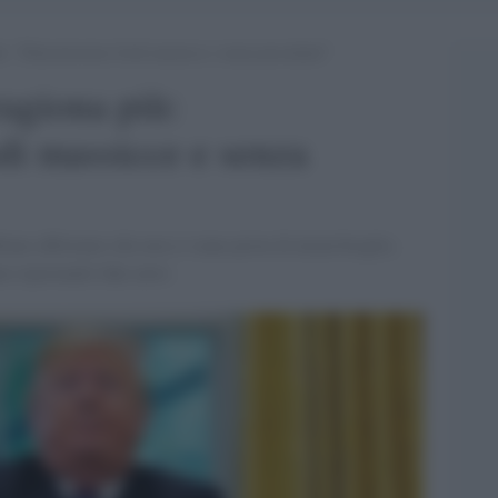
: “Dimostreremo frodi massicce e senza precedenti”
agiona più:
di massicce e senza
iano affermato che non ci siano prove di alcun broglio,
ano riportando fake news