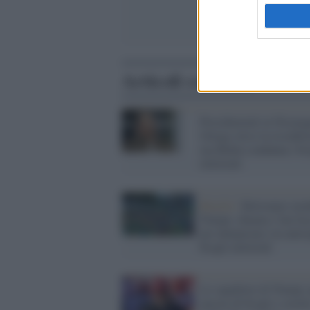
Articoli correlati
Presidenziali in Nicarag
Ortega verso la riconfe
ma Biden condanna i br
elettorali
Brasile /
Bolsonaro mod
Trump: chiama i fan fas
per denunciare (in antic
brogli elettorali
Lo squallore di Trump: 
ancora di brogli e caval