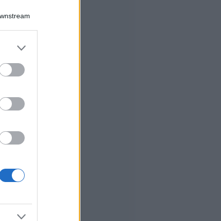
Downstream
er and store
to grant or
ed purposes