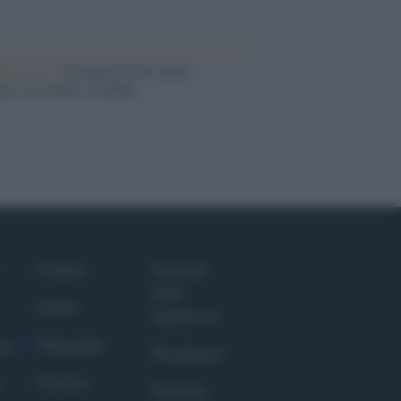
iversario /
90 anni di Yves Saint
nt, tra moda e scandali
Culture
Giornale
dello
Salute
Spettacolo
Megachip
nce
Wondernet
GiULia
Giuliana