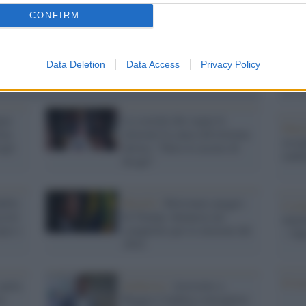
Il Se
barch
CONFIRM
dall'e
tentat
servil
Data Deletion
Data Access
Privacy Policy
europ
dei m
ua:
La società che segue le
Pales
rma
elezioni fa causa all'estrema
asseg
ogli
destra: "False le accuse di
rudi
brogli"
ello
Brasile /
Bolsonaro peggio
L'eve
cisti
di Trump: denuncia un
natu
ipo) i
complotto per le elezioni del
– Ope
2022
Il ri
parla
Inchiesta /
Arrestato a
ca
Reggio Calabria consigliere