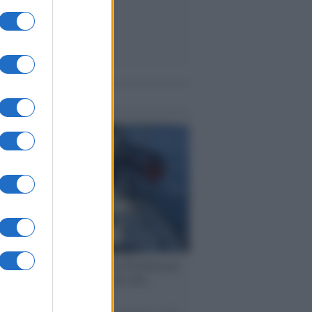
me notizie
ervista /
Marco Croatti e la Flottilla per
 le nostre vele gonfie grazie alla
vazione popolare