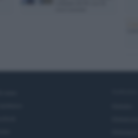
comunale del Pd: ecco di
cosa è accusato
L'ann
Laure
Syndication
i siamo
ntributors
Globalist
cebook
Globalscie
itter
Globalsport