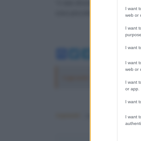
“è stato diverso da quanto riporta
I want t
senza precedenti”, ha aggiunto.
web or d
I want t
purpose
I want 
Facebook
Twitter
Telegram
WhatsA
I want t
web or d
Leggi anche:
Primarie in Michigan, l
I want t
or app.
I want t
Argomenti:
donald trump
I want t
authenti