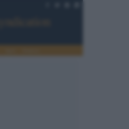
Sport
Tendenze