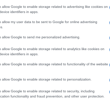
to sui media”. Dimostreremo frodi massicce e
o allow Google to enable storage related to advertising like cookies on
evice identifiers in apps.
o allow my user data to be sent to Google for online advertising
s.
Ulti
to allow Google to send me personalized advertising.
pp
o allow Google to enable storage related to analytics like cookies on
evice identifiers in apps.
a vittoria "socialista"
o allow Google to enable storage related to functionality of the website
o allow Google to enable storage related to personalization.
o allow Google to enable storage related to security, including
L'int
cation functionality and fraud prevention, and other user protection.
Gaza:
solle