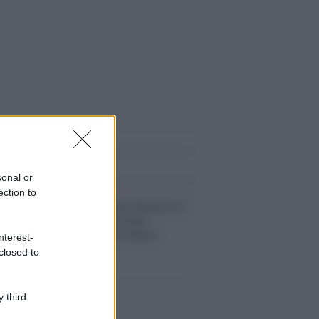
i anche
sonal or
ection to
Elezioni /
Trump denuncia le
frodi ma i funzionari
elettorali non ne hanno
nterest-
traccia
closed to
 third