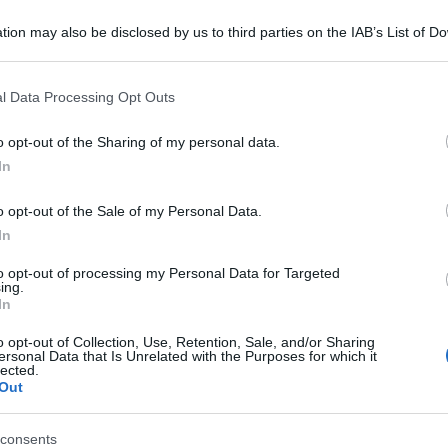
tion may also be disclosed by us to third parties on the IAB’s List of 
 that may further disclose it to other third parties.
 that this website/app uses one or more Google services and may gath
l Data Processing Opt Outs
including but not limited to your visit or usage behaviour. You may click 
 to Google and its third-party tags to use your data for below specifi
o opt-out of the Sharing of my personal data.
ogle consent section.
In
o opt-out of the Sale of my Personal Data.
 ha chiesto il riconteggio stia confermando la
In
 non si arrende, e continua a insistere sulle
to opt-out of processing my Personal Data for Targeted
ing.
re ‘massicce’ e che verranno dimostrate.
In
a inesistenti complotti a sue spese, Trump ha
o opt-out of Collection, Use, Retention, Sale, and/or Sharing
atori del Michigan da lui ricevuti ieri che hanno
ersonal Data that Is Unrelated with the Purposes for which it
lected.
Out
’informazioni che possano cambiare l’esito del
ro tweet sostiene che l’incontro con i legislatori
consents