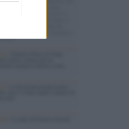
natore M5S racconta la sua esperienza sulle
e cariche di aiuti umanitari assalite
sercito israeliano. Una guerra atroce, il
ivo di disumanizzazione delle vittime, il
ismo del governo italiano e degli altri
ei, il ritorno al colonialismo. L'importanza
ovimenti.
tina /
Il Board of Peace di Trump
na il primo contratto per un
mentale avamposto militare a Gaza
nto /
La Sila diventa un palcoscenico
rale: nasce “A Farla Amare Comincia Tu
ra Sila”
cordo /
Le radici di Francesco Guccini