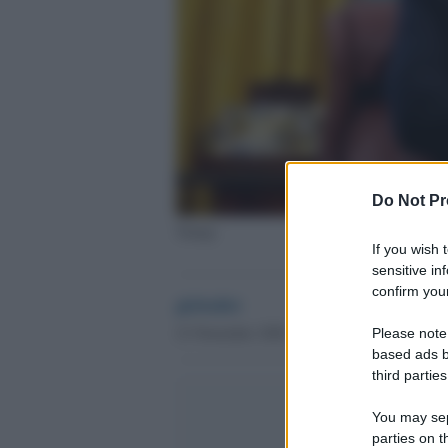
Do Not Pr
Trump
If you wish 
sensitive in
confirm your
globalist
21 Novembre 2020 - 15.16
Please note
based ads b
third parties
You may sepa
parties on t