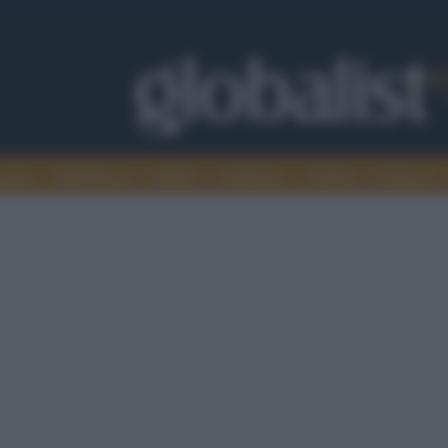
omia
Intelligence
Media
Ambiente
Cultura
Scienza