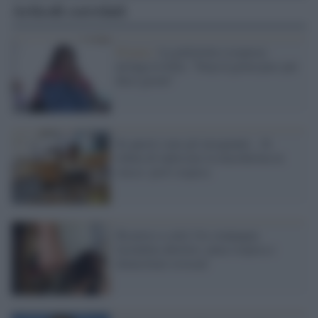
Articoli correlati
Firenze /
La poliziotta (sospesa)
arringa la folla: "Stop al green pass per
dieci giorni"
Se questi sono gli insegnanti... Si
rifiuta di indossare la mascherina in
classe: prof sospesa
Ha preso a calci l'ex compagna
facendola abortire: pena sospesa e
domiciliari revocati