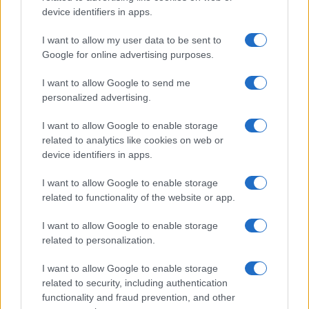
Megachip
Globalscience
device identifiers in apps.
GiULia
Globalsport
I want to allow my user data to be sent to
Google for online advertising purposes.
Prima Pagina
I want to allow Google to send me
personalized advertising.
Giornale dello
Chi siamo
I want to allow Google to enable storage
Spettacolo
related to analytics like cookies on web or
Contributors
device identifiers in apps.
Wondernet
Facebook
I want to allow Google to enable storage
Giuliana Sgrena
related to functionality of the website or app.
Twitter
I want to allow Google to enable storage
Google News
related to personalization.
Mastodon
I want to allow Google to enable storage
related to security, including authentication
Cookie Policy
functionality and fraud prevention, and other