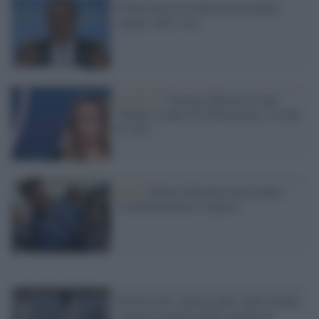
L'Oms boccia la Idrossiclorochina:
sospesi tutti i test
Covid-19 /
Giorgia Meloni il loop:
"Hanno sospeso la democrazia, si torni
al voto"
Lega /
Salvini alimenta nuove paure:
"La democrazia è sospesa"
Protesta per i diritti Lgbt e delle donne:
sospesa la partita della squadra di