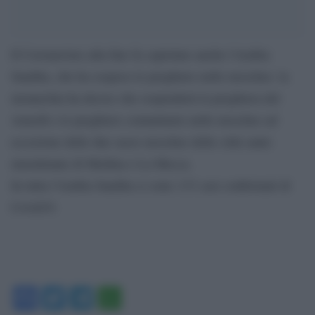
Il Coronavirus alla fine fa capiolare anche l’Arabia
Saudita, che ha sospeso le preghiere nelle moschee: la
monarchia ha deciso che sospenderà la preghiera del
venerdì e le preghiere comunitarie nelle moschee ad
eccezione delle due sacre moschee delle città sante
musulmane di Medina e La Mecca.
In tutta l’Arabia Saudita ci sono 133 casi confermati di
Covid19.
Facebook
Twitter
Telegram
WhatsApp