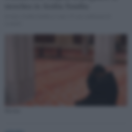
moschea in Arabia Saudita
In tutta l'Arabia Saudita ci sono 133 casi confermati di
Covid19.
Moschea
globalist