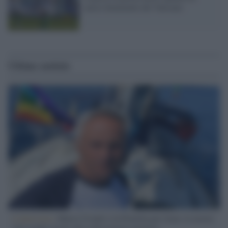
calcio femminile del Vaticano
Ultime notizie
L'intervista /
Marco Croatti e la Flottilla per Gaza: le nostre