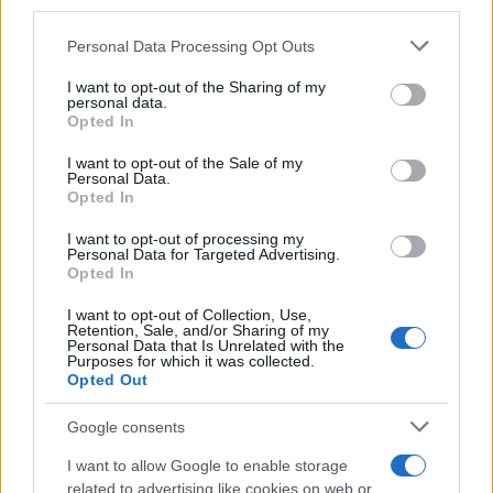
downstream participants.
Personal Data Processing Opt Outs
This information may also be disclosed by us to third parties
Il medagliere /
Europei di nuoto: Pellecani guida una super
on the IAB’s List of Downstream Participants that may further
I want to opt-out of the Sharing of my
Italia
disclose it to other third parties.
personal data.
Opted In
Please note that this website/app uses one or more Google
services and may gather and store information including but
I want to opt-out of the Sale of my
Personal Data.
not limited to your visit or usage behaviour. You may click to
Opted In
grant or deny consent to Google and its third-party tags to
use your data for below specified purposes in below Google
I want to opt-out of processing my
consent section.
Personal Data for Targeted Advertising.
Opted In
I want to opt-out of Collection, Use,
Retention, Sale, and/or Sharing of my
Personal Data that Is Unrelated with the
Purposes for which it was collected.
Opted Out
Syndication
Culture
Google consents
Salute
Globalist
I want to allow Google to enable storage
related to advertising like cookies on web or