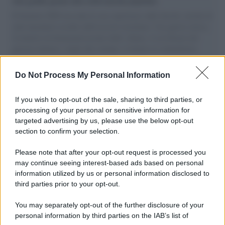
vele gonfie grazie alla sollevazione popolare
Il Senatore M5S racconta la sua esperienza sulle barche cariche di
aiuti umanitari assalite dall'esercito israeliano. Una guerra atroce,
il tentativo di disumanizzazione delle vittime, il servilismo del
governo italiano e degli altri europei, il ritorno al colonialismo.
L'importanza dei movimenti.
Do Not Process My Personal Information
Tel Aviv /
La “vittoria totale” di Israele significa una guerra
senza fine
If you wish to opt-out of the sale, sharing to third parties, or
processing of your personal or sensitive information for
targeted advertising by us, please use the below opt-out
section to confirm your selection.
Vangelo /
La vita si intreccia con le paure come il giorno
succede alla notte
Please note that after your opt-out request is processed you
may continue seeing interest-based ads based on personal
information utilized by us or personal information disclosed to
third parties prior to your opt-out.
La scoperta /
Oplontis, le vittime dell’eruzione del Vesuvio
You may separately opt-out of the further disclosure of your
furono più numerose del previsto
personal information by third parties on the IAB’s list of