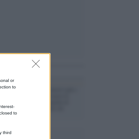
i anche
sonal or
ection to
Protesta per i diritti Lgbt e
delle donne: sospesa la
partita della squadra di
nterest-
calcio femminile del
closed to
Vaticano
 third