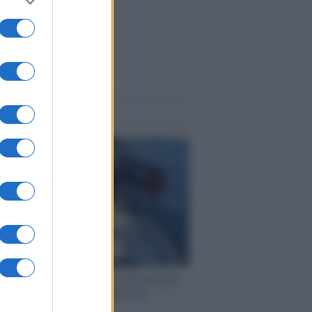
me notizie
ervista /
Marco Croatti e la Flottilla per
 le nostre vele gonfie grazie alla
vazione popolare