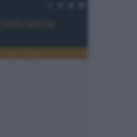
Sport
Tendenze