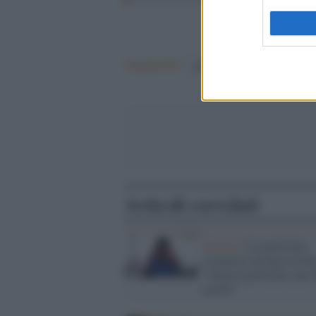
Argomenti:
giorgia meloni
Articoli correlati
Firenze /
La poliziotta
(sospesa) arringa la foll
"Stop al green pass per 
giorni"