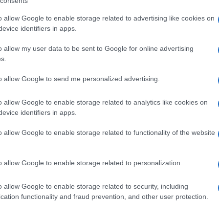
rlamento si assuma responsabilità in questa fase
consents
ai una questione di poche settimane. E quello
o allow Google to enable storage related to advertising like cookies on
evice identifiers in apps.
il Paese dopo sarà un nuovo governo eletto,
ri. Non una sommatoria tra maggioranza giallo-
o allow my user data to be sent to Google for online advertising
s.
oste e contraddittorie. La mia visione è: libertà
Ulti
urocrazia, come mi chiedono le categorie ogni
to allow Google to send me personalized advertising.
lude Meloni.
o allow Google to enable storage related to analytics like cookies on
evice identifiers in apps.
o allow Google to enable storage related to functionality of the website
pp
o allow Google to enable storage related to personalization.
o allow Google to enable storage related to security, including
no Mattei ma nel Mediterraneo non conta nulla: Ceuta
L'int
cation functionality and fraud prevention, and other user protection.
Gaza:
solle