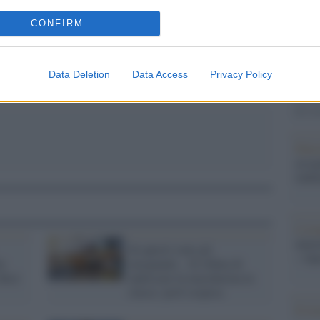
Il Se
CONFIRM
barch
dall'e
tentat
Data Deletion
Data Access
Privacy Policy
servil
europ
dei m
Pales
asseg
rudi
L'eve
natu
Se questi sono gli
– Ope
a:
insegnanti... Si rifiuta di
dieci
indossare la mascherina in
classe: prof sospesa
Il ri