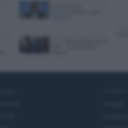
L'Oms boccia la
Idrossiclorochina: sospesi
tutti i test
L'ann
Laure
Lega /
Salvini alimenta nuove
paure: "La democrazia è
ita
sospesa"
Syndication
i siamo
ntributors
Globalist
cebook
Globalscie
itter
Globalsport