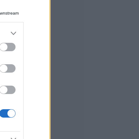
Downstream
er and store
to grant or
ed purposes