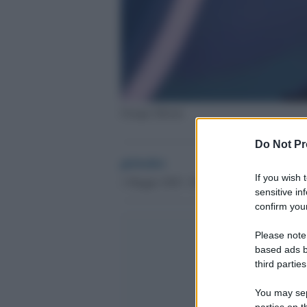
Giorgia Meloni
Do Not Pr
globalist
If you wish 
1 Maggio 2020 - 09.59
sensitive in
confirm your
Please note
based ads b
third parties
You may sepa
parties on t