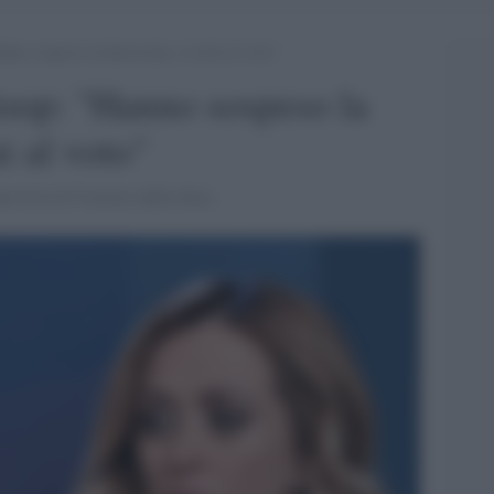
anno sospeso la democrazia, si torni al voto”
loop: "Hanno sospeso la
i al voto"
ntervista al Corriere della Sera.