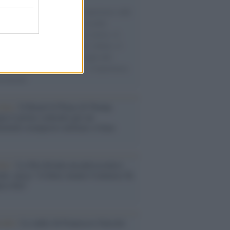
natore M5S racconta la sua esperienza sulle
e cariche di aiuti umanitari assalite
sercito israeliano. Una guerra atroce, il
ivo di disumanizzazione delle vittime, il
ismo del governo italiano e degli altri
ei, il ritorno al colonialismo. L'importanza
ovimenti.
tina /
Il Board of Peace di Trump
na il primo contratto per un
mentale avamposto militare a Gaza
nto /
La Sila diventa un palcoscenico
rale: nasce “A Farla Amare Comincia Tu
ra Sila”
cordo /
Le radici di Francesco Guccini