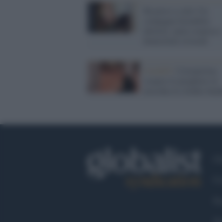
Ha preso a calci l'ex
compagna facendola
abortire: pena sospesa e
domiciliari revocati
Covid19 /
Coronavirus,
sospese le preghiere in
moschea in Arabia Saud
Ch
Co
Fa
Tw