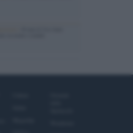
iversario /
90 anni di Yves Saint
nt, tra moda e scandali
Culture
Giornale
dello
Salute
Spettacolo
Megachip
nce
Wondernet
GiULia