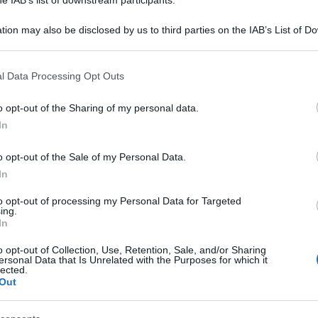
tion may also be disclosed by us to third parties on the IAB’s List of 
 that may further disclose it to other third parties.
 that this website/app uses one or more Google services and may gath
l Data Processing Opt Outs
including but not limited to your visit or usage behaviour. You may click 
 to Google and its third-party tags to use your data for below specifi
o opt-out of the Sharing of my personal data.
o potuto approvare lo scostamento di bilancio,
ogle consent section.
In
stri figli. Possiamo anche noi in Parlamento
o opt-out of the Sale of my Personal Data.
ssere, nella fase 2, le scelte da fare?”. Così la
In
Meloni, in un’intervista al Corriere della Sera.
to opt-out of processing my Personal Data for Targeted
tra che Conte, interpretando in modo molto
ing.
In
he lo autorizzava a prendere misure d’emergenza,
o opt-out of Collection, Use, Retention, Sale, and/or Sharing
zia per il suo personale consenso. E mantenuto
ersonal Data that Is Unrelated with the Purposes for which it
lected.
i di emergenza perché gli consentono un enorme
Out
he loro siano in sofferenza”, aggiunge Meloni.