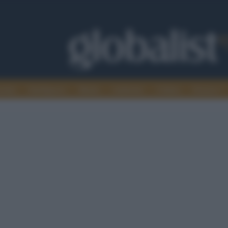
omia
Intelligence
Media
Ambiente
Cultura
Scienza