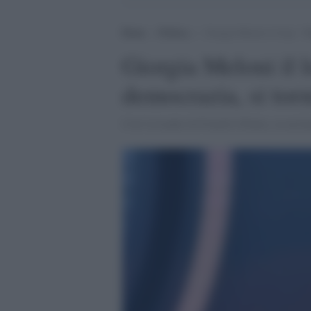
Home
>
Politica
>
Giorgia Meloni il loop: “H
Giorgia Meloni il 
democrazia, si torn
Così la leader di Fratelli d'Italia, in un'i