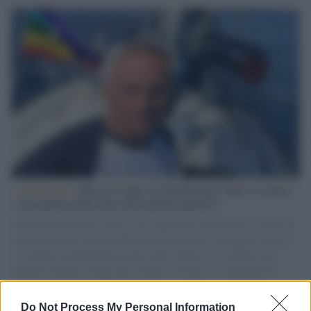
L'intervista /
Marco Croatti e la Flottilla per Gaza: le nostre
vele gonfie grazie alla sollevazione popolare
Il Senatore M5S racconta la sua esperienza sulle barche cariche di
aiuti umanitari assalite dall'esercito israeliano. Una guerra atroce,
il tentativo di disumanizzazione delle vittime, il servilismo del
governo italiano e degli altri europei, il ritorno al colonialismo.
L'importanza dei movimenti.
Do Not Process My Personal Information