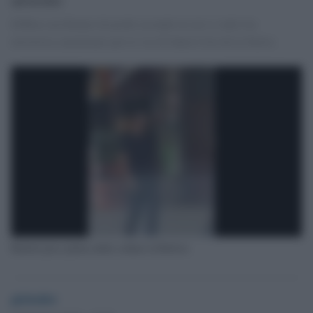
Diffuso un filmato di pochi secondo in cui si vede l'ex
terrorista camminare per le vie di Santa Cruz de la Sierra
Battisti poco prima della cattura in Bolivia
globalist