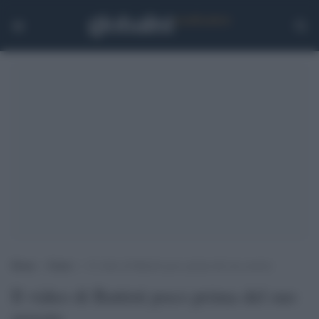
Home
>
Esteri
>
Il video di Battisti poco prima del suo arresto
Il video di Battisti poco prima del suo
arresto