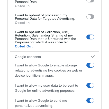
Personal Data.
not limited to your visit or usage behaviour. You may click to
Opted In
grant or deny consent to Google and its third-party tags to
use your data for below specified purposes in below Google
I want to opt-out of processing my
consent section.
Personal Data for Targeted Advertising.
Opted In
I want to opt-out of Collection, Use,
Retention, Sale, and/or Sharing of my
Personal Data that Is Unrelated with the
Purposes for which it was collected.
Opted Out
Syndication
Culture
Google consents
Salute
Globalist
I want to allow Google to enable storage
related to advertising like cookies on web or
Megachip
Globalscience
device identifiers in apps.
GiULia
Globalsport
I want to allow my user data to be sent to
Google for online advertising purposes.
Prima Pagina
I want to allow Google to send me
personalized advertising.