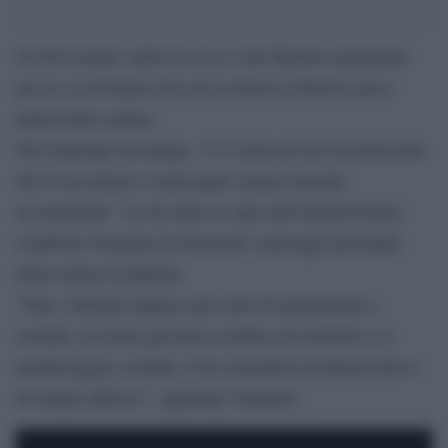
Un brevissimo video in cui si vede Battisti camminare
per le vie di Santa Cruz de la Sierra in Bolivia poco
prima della cattura.
Nel frattempo di indaga: “C’è stata un rete di protezione
che lo ha aiutato e sulla quale stiamo facendo
accertamenti”. Lo ha detto il capo dell’antiterrorismo
Lamberto Giannini ricostruendo i passaggi principali
della cattura di Battisti.
“Fare i latitanti implica una serie di spostamenti e
contatti, la nostra presenza assidua sul territorio e il
monitoraggio costante ci ha consentito di rintracciarlo e
di stargli addosso”, aggiunge Giannini.