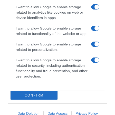
Giornale dello
Chi siamo
I want to allow Google to enable storage
Spettacolo
related to analytics like cookies on web or
Contributors
device identifiers in apps.
Wondernet
Facebook
I want to allow Google to enable storage
Giuliana Sgrena
related to functionality of the website or app.
Twitter
I want to allow Google to enable storage
Google News
related to personalization.
Mastodon
I want to allow Google to enable storage
related to security, including authentication
Cookie Policy
functionality and fraud prevention, and other
user protection.
Preferenze Privacy
CONFIRM
©2021 Globalist.it • All right reserved.
Data Deletion
Data Access
Privacy Policy
Syndication