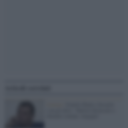
Articoli correlati
Governo /
Fratelli d'Italia i forcaioli
(con gli altri): "Battisti declassato a
detenuto comune, vergogna"