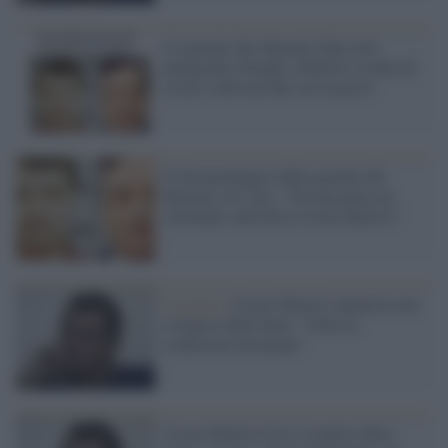
La garante dei detenuti dopo aver
paragonato Draghi a Battisti rischia di
essere sollevata dal suo incarico
Il fotomontaggio della garante dei
detenuti (no vax): "Da una parte un
criminale, dall'altra Cesare Battisti"
Cosenza /
Cesare Battisti annuncia uno
sciopero della fame: "Sono in
condizioni disumane"
Cesare Battisti fa lo sciopero della