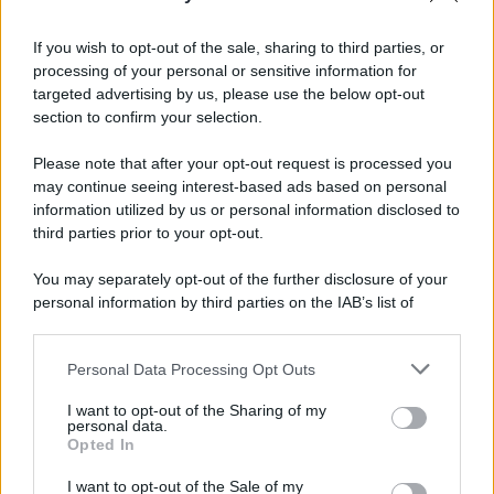
L'evento /
La Sila diventa un palcoscenico naturale: nasce “A
Farla Amare Comincia Tu – Opera Sila”
If you wish to opt-out of the sale, sharing to third parties, or
processing of your personal or sensitive information for
targeted advertising by us, please use the below opt-out
section to confirm your selection.
Il ricordo /
Le radici di Francesco Guccini
Please note that after your opt-out request is processed you
may continue seeing interest-based ads based on personal
information utilized by us or personal information disclosed to
third parties prior to your opt-out.
L'anniversario /
90 anni di Yves Saint Laurent, tra moda e
You may separately opt-out of the further disclosure of your
scandali
personal information by third parties on the IAB’s list of
downstream participants.
Personal Data Processing Opt Outs
This information may also be disclosed by us to third parties
Il ricordo /
Il nostro incontro con Francesco Guccini
on the IAB’s List of Downstream Participants that may further
I want to opt-out of the Sharing of my
disclose it to other third parties.
personal data.
Opted In
Please note that this website/app uses one or more Google
services and may gather and store information including but
I want to opt-out of the Sale of my