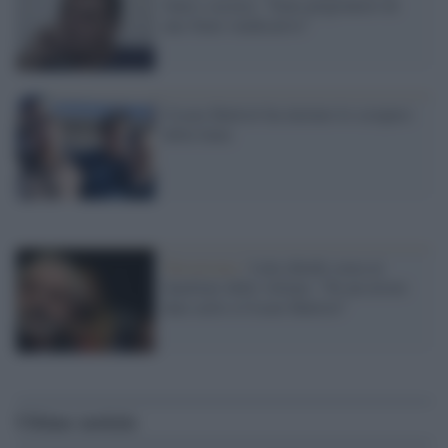
fame e accusa: "Sono prigioniero di
uno Stato vendicativo"
Cesare Battisti ha iniziato lo sciopero
della fame
Terrorismo /
Lula chiede scusa ai
familiari delle vittime: "Fu un errore
dare asilo a Cesare Battisti"
Ultime notizie