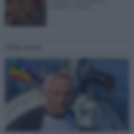
Le palpano il seno in diretta:
conduttrice si ribella
Ultime notizie