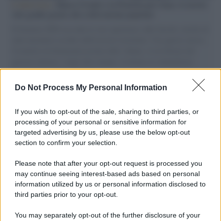
L'intervista /
Marco Croatti e la Flottilla per Gaza: le nostre
vele gonfie grazie alla sollevazione popolare
Il Senatore M5S racconta la sua esperienza sulle barche cariche di
aiuti umanitari assalite dall'esercito israeliano. Una guerra atroce,
il tentativo di disumanizzazione delle vittime, il servilismo del
governo italiano e degli altri europei, il ritorno al colonialismo.
L'importanza dei movimenti.
Do Not Process My Personal Information
Palestina /
Il Board of Peace di Trump assegna il primo
contratto per un rudimentale avamposto militare a Gaza
If you wish to opt-out of the sale, sharing to third parties, or
processing of your personal or sensitive information for
targeted advertising by us, please use the below opt-out
section to confirm your selection.
L'evento /
La Sila diventa un palcoscenico naturale: nasce “A
Farla Amare Comincia Tu – Opera Sila”
Please note that after your opt-out request is processed you
may continue seeing interest-based ads based on personal
information utilized by us or personal information disclosed to
third parties prior to your opt-out.
Il ricordo /
Le radici di Francesco Guccini
You may separately opt-out of the further disclosure of your