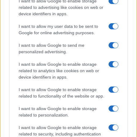
Globalist
I want to allow Google to enable storage
related to advertising like cookies on web or
Megachip
Globalscience
device identifiers in apps.
GiULia
Globalsport
I want to allow my user data to be sent to
Google for online advertising purposes.
Prima Pagina
I want to allow Google to send me
personalized advertising.
Giornale dello
Chi siamo
I want to allow Google to enable storage
Spettacolo
related to analytics like cookies on web or
Contributors
device identifiers in apps.
Wondernet
Facebook
I want to allow Google to enable storage
Giuliana Sgrena
related to functionality of the website or app.
Twitter
I want to allow Google to enable storage
Google News
related to personalization.
Mastodon
I want to allow Google to enable storage
related to security, including authentication