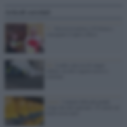
Articoli correlati
Tv /
Striscia la notizia, è D'Alema a
consegnare il tapiro a Ricci
Gb /
Londra, una scia di sangue
infinita: un altro ragazzo ucciso a
coltellate
Lavoro /
I numeri della più grande
strage che tutti ignorano: 151 morti sul
lavoro in tre mesi