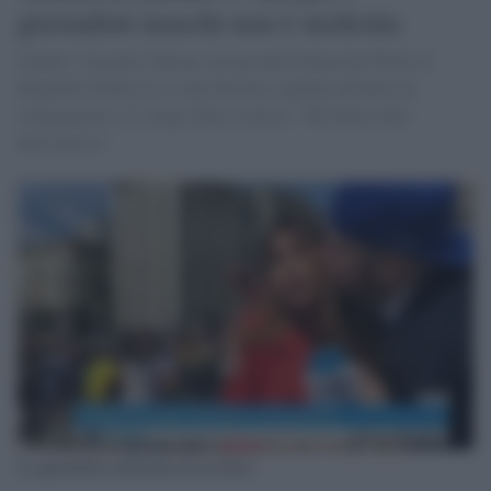
giornalisti maschi non è molestia
Julieth Gonzalez Theran, inviata della Deutsche Welle ai
Mondiali di Russia, è stata baciata e palpata durante un
collegamento. Lo sfogo della cronista: "Mi hanno dato
dell'isterica"
La giornalista molestata da un tifoso