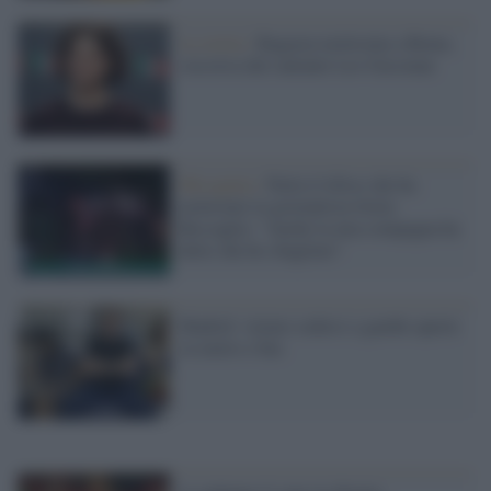
La storia /
Ragazza molestata a Roma,
soccorsa dal cantante Leo Gassman
Misoginia /
Parla il tifoso che ha
molestato la giornalista Greta
Beccaglia: "Anche la mia compagna ha
detto che ho sbagliato"
Madrid: vietato sedersi a gambe aperte
su metro e bus