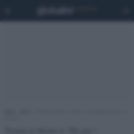
Home
>
Esteri
>
Tastata in diretta tv. Ma per i giornalisti maschi non è
molestia
Tastata in diretta tv. Ma per i