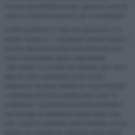
è rimasta imperturbabile ma dopo, quando ha cercato di
vedere se l’uomo fosse ancora li’, ma “si era dileguato”.
La DW ha pubblicato il video dell’aggressione e l’ha
definita “un attacco” e “una plateale molestia sessuale” e
ha anche intervistato la prima donna-arbitro del calcio
tedesco che ha definito questo comportamento
“inaccettabile”. La reazione dell’emittente, però, arriva
dopo che molti commentatori sui siti avevano
minimizzato l’incidente, parlando di “isteria femminile”
o sostenendo che il bacio andrebbe preso come “un
complimento”. La giornalista ha risposto ritwittando i
tanti messaggi di solidarietà di colleghe donne e non
solo. A marzo 52 giornaliste sportive brasiliane avevano
lanciato una campagna per denunciare proprio questo