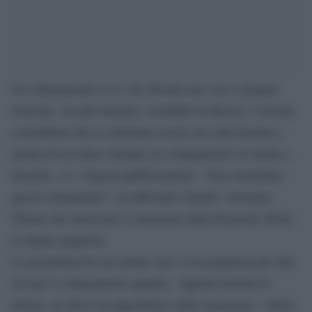
Un collegamento in tv che diventa una vera e propria
molestia. Accade durante i mondiali in Russia. L’inviata
colombiana che la settimana scorsa era stata baciata e
tastata da un tifoso durante un collegamento in strada a
Saransk, si e’ sfogata pubblicamente: “Non meritiamo
questo trattamento”, ha affermato Julieth Gonzalez
Theran che lavora per il notiziario della Deutsche Welle
in lingua spagnola.
La giornalista ha raccontato che si era preparata per due
ore per il collegamento quando, “appena iniziata la
diretta, un tifoso ha approfittato della situazione”. Julien