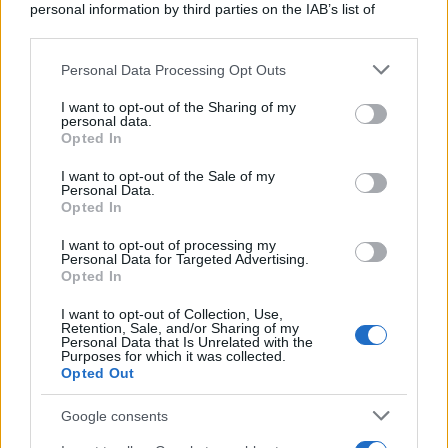
personal information by third parties on the IAB’s list of
downstream participants.
Personal Data Processing Opt Outs
This information may also be disclosed by us to third parties
L'anniversario /
90 anni di Yves Saint Laurent, tra moda e
on the IAB’s List of Downstream Participants that may further
I want to opt-out of the Sharing of my
scandali
disclose it to other third parties.
personal data.
Opted In
Please note that this website/app uses one or more Google
services and may gather and store information including but
I want to opt-out of the Sale of my
Personal Data.
not limited to your visit or usage behaviour. You may click to
Opted In
grant or deny consent to Google and its third-party tags to
use your data for below specified purposes in below Google
I want to opt-out of processing my
consent section.
Personal Data for Targeted Advertising.
Opted In
I want to opt-out of Collection, Use,
Retention, Sale, and/or Sharing of my
Personal Data that Is Unrelated with the
Purposes for which it was collected.
Opted Out
Syndication
Culture
Google consents
Salute