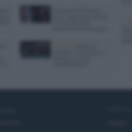
la su
atore
Il Questore di Firenze ha
lo un
deciso: daspo di tre anni per
ifesa
il molestatore della
La ri
giornalista Greta Beccaglia
centr
europ
prim
foso
Violenza /
Giornalista
molestata, scatta la caccia
a a
all'uomo sui social:
ra la
"Identifichiamolo"
Syndication
i siamo
ntributors
Globalist