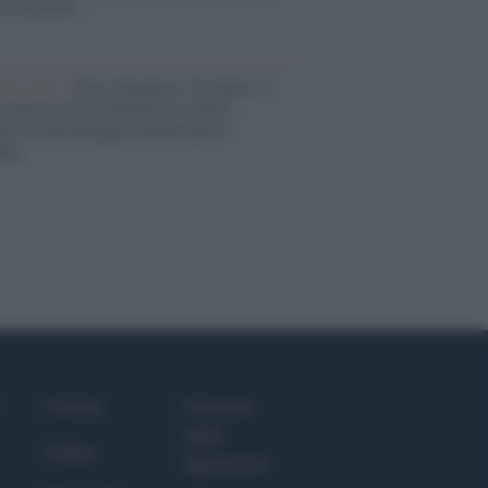
a sicurezza"
flessione /
Pace, disarmo e Ucraina: il
osinistra non trasformi il riarmo
eo in una battaglia interna per le
arie
Culture
Giornale
dello
Salute
Spettacolo