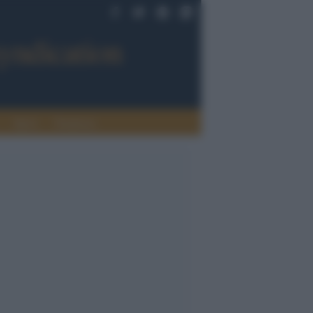
Sport
Tendenze