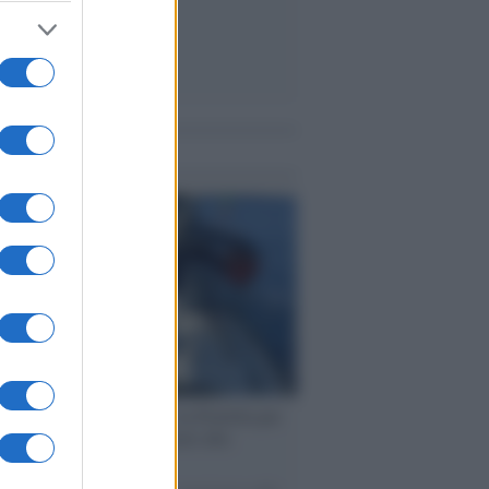
me notizie
ervista /
Marco Croatti e la Flottilla per
 le nostre vele gonfie grazie alla
vazione popolare