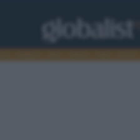
omia
Intelligence
Media
Ambiente
Cultura
Scienza