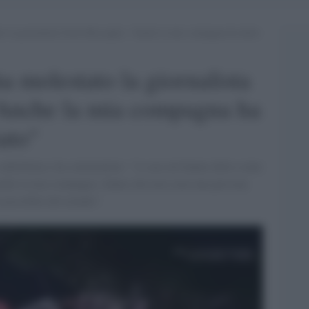
ato la giornalista Greta Beccaglia: “Anche la mia compagna ha detto
ha molestato la giornalista
"Anche la mia compagna ha
ato"
radiofonica, ha commentato: "A casa mi hanno detto come
anche la mia compagna. Sanno che non sono una persona
ri possibile del mondo".