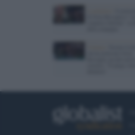
La polemica /
Il molest
di Greta Beccaglia è "so
simpatico burlone": la d
della compagna
Violenza /
Trovato il ti
che ha molestato Greta
Beccaglia, un altro prov
scusarsi: "Ti prego, riti
denuncia"
Ch
Co