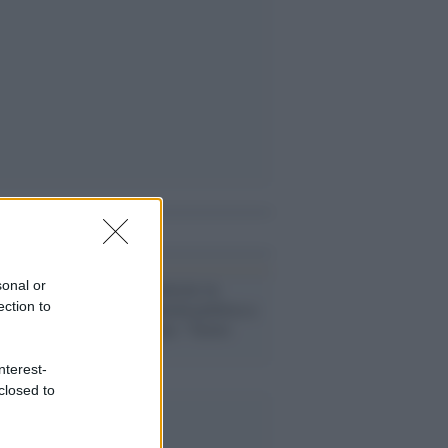
i anche
sonal or
Violenza /
Molestie in
diretta, solidarietà politica a
ection to
Greta Beccaglia: "Gesto
intollerabile"
nterest-
closed to