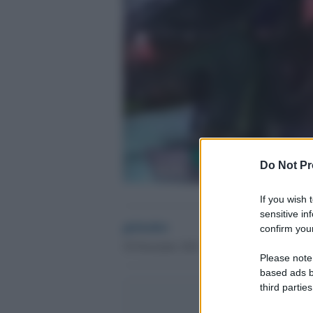
Do Not Pr
If you wish 
sensitive in
globalist
confirm your
30 Novembre 2021 - 10.45
Please note
based ads b
third parties