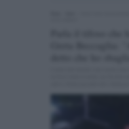
Home
>
Sport
>
Parla il tifoso che ha molest
che ho sbagliato”
Parla il tifoso che 
Greta Beccaglia: 
detto che ho sbagli
L'uomo intervenendo a una trasmissione 
mi fosse venuto in mente, me l'ha detto 
cattiva. Stiamo passando tutti i dispiace