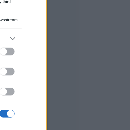
 third
Downstream
er and store
to grant or
ed purposes