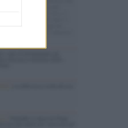
natore M5S racconta la sua esperienza sulle
e cariche di aiuti umanitari assalite
sercito israeliano. Una guerra atroce, il
ivo di disumanizzazione delle vittime, il
ismo del governo italiano e degli altri
ei, il ritorno al colonialismo. L'importanza
ovimenti.
é i centri di intrattenimento per
lie investono in attrazioni ad alta
logia
nflitto /
La mafia russa e l'arma del caos
Aviv /
Netanyahu si smarca da Trump:
ele farà tutto quello che è necessario per