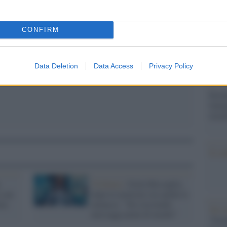
Il Se
barch
pp
dall'e
CONFIRM
tentat
servil
europ
Data Deletion
Data Access
Privacy Policy
dei m
Perch
famig
tecno
Il co
Violenza /
Greta Beccaglia,
a un
dopo le molestie ora anche le
nza
minacce: "Sto ricevendo
Tel 
messaggi pieni di insulti"
"Isra