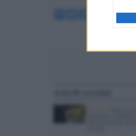
Facebook
Twitter
Telegram
WhatsA
Articoli correlati
Sessismo /
Molestò una
giornalista: condannato 
anno e 6 mesi per viole
sessuale