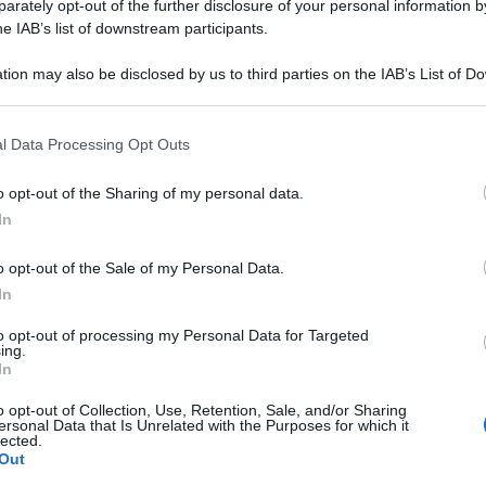
rately opt-out of the further disclosure of your personal information by
he IAB’s list of downstream participants.
tion may also be disclosed by us to third parties on the IAB’s List of 
 that may further disclose it to other third parties.
 that this website/app uses one or more Google services and may gath
l Data Processing Opt Outs
including but not limited to your visit or usage behaviour. You may click 
 to Google and its third-party tags to use your data for below specifi
o opt-out of the Sharing of my personal data.
ogle consent section.
In
o opt-out of the Sale of my Personal Data.
 diventate immediatamente virali, ritraevano un
In
 stadio molestare la giornalista sportiva Greta
to opt-out of processing my Personal Data for Targeted
partita di Empoli-Fiorentina.
ing.
In
 molestato “Non volevo parlare con nessuno,
o opt-out of Collection, Use, Retention, Sale, and/or Sharing
liato e chiedo scusa: voglio incontrarla quando
ersonal Data that Is Unrelated with the Purposes for which it
lected.
Out
a detto il tifoso -. Ho chiesto scusa, e ci