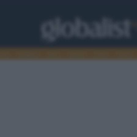
omia
Intelligence
Media
Ambiente
Cultura
Scienza