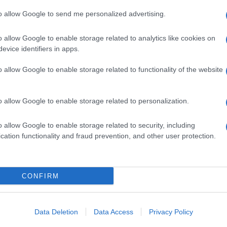
barch
dall'e
to allow Google to send me personalized advertising.
tentat
servil
o allow Google to enable storage related to analytics like cookies on
europ
evice identifiers in apps.
dei m
o allow Google to enable storage related to functionality of the website
Il ri
Gucc
o allow Google to enable storage related to personalization.
o allow Google to enable storage related to security, including
cation functionality and fraud prevention, and other user protection.
Perch
 in un video (guarda sopra), a dire che in verità
valor
co, la Reza si sfoga su facebook, e scrive:
CONFIRM
Il lu
della
Data Deletion
Data Access
Privacy Policy