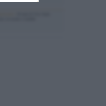
iversario /
90 anni di Yves Saint
nt, tra moda e scandali