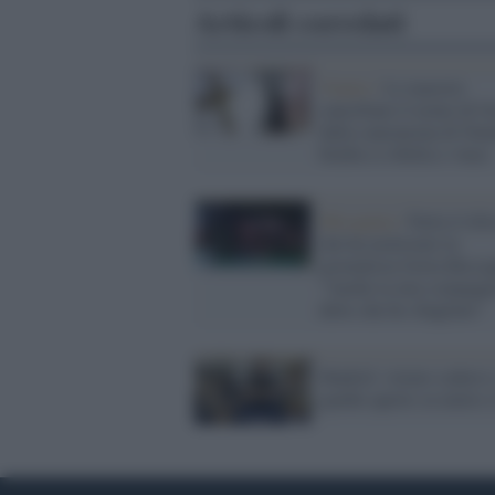
Articoli correlati
Veneto /
Le maestre
cancellano il nome di G
dalla canzoncina di Nata
bimba si ribella e vince
Misoginia /
Parla il tifo
che ha molestato la
giornalista Greta Beccag
"Anche la mia compagn
detto che ho sbagliato"
Madrid: vietato sedersi 
gambe aperte su metro 