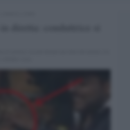
 conduttrice si ribella
in diretta: conduttrice si
ima di molestie sessuali durante uno show del mattino. Lei
a chiedere scusa.