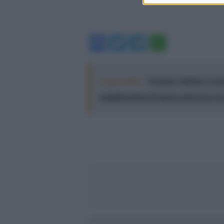
Facebook
Twitter
Telegram
WhatsA
Leggi anche:
Proteste violente e rep
manifestazioni di massa attraverso l