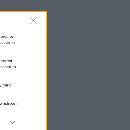
sonal or
ection to
nterest-
closed to
 third
Downstream
er and store
to grant or