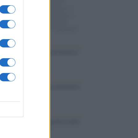
e cariche di aiuti umanitari assalite
sercito israeliano. Una guerra atroce, il
ivo di disumanizzazione delle vittime, il
ismo del governo italiano e degli altri
ei, il ritorno al colonialismo. L'importanza
ovimenti.
cordo /
Il nostro incontro con Francesco
ini
é il mercato dell'usato sta cambiando il
e delle automobili
tto /
Addio a Francesco Guccini, il poeta
 canzone d’autore italiana