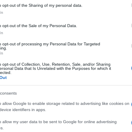
 to Google and its third-party tags to use your data for below specifi
o opt-out of the Sharing of my personal data.
ogle consent section.
In
o opt-out of the Sale of my Personal Data.
di Ciudad Juarez è stata vittima di molestie
In
Ulti
 squadra Enrique Tovar durante lo show del
to opt-out of processing my Personal Data for Targeted
ing.
In
il vestito, lei ha chiesto invano di fermarsi ma lui
o opt-out of Collection, Use, Retention, Sale, and/or Sharing
ersonal Data that Is Unrelated with the Purposes for which it
lected.
Out
esto punto dice seccata: “Ora basta, non fare
iaffo.
consents
o allow Google to enable storage related to advertising like cookies on
L'int
evice identifiers in apps.
Gaza:
solle
o allow my user data to be sent to Google for online advertising
Il Se
s.