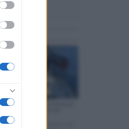
ed purposes
me notizie
ervista /
Marco Croatti e la Flottilla per
 le nostre vele gonfie grazie alla
vazione popolare
natore M5S racconta la sua esperienza sulle