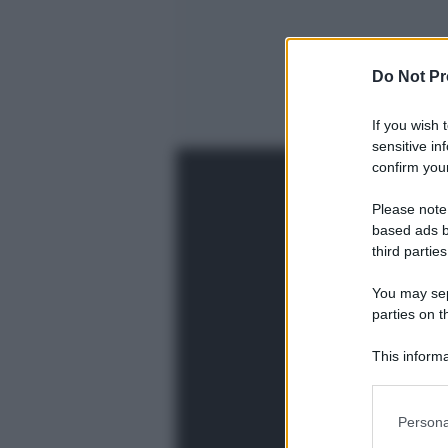
Do Not Pr
If you wish 
sensitive in
confirm your
Please note
based ads b
third parties
You may sepa
parties on t
This informa
Participants
Please note
Persona
information 