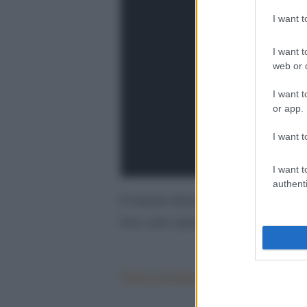
I want 
I want t
web or d
I want t
or app.
I want t
I want t
authenti
Costretta dal programma televisivo,
loro sono amici ed era tutto un gio
Tweet riguardo Tania Reza