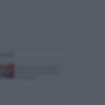
i anche
India, molesta una collega: il
direttore di un settimanale si
autosospende