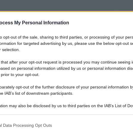
ocess My Personal Information
to opt-out of the sale, sharing to third parties, or processing of your per
formation for targeted advertising by us, please use the below opt-out s
 selection.
 that after your opt-out request is processed you may continue seeing i
ased on personal information utilized by us or personal information dis
 prior to your opt-out.
rately opt-out of the further disclosure of your personal information by
he IAB’s list of downstream participants.
tion may also be disclosed by us to third parties on the IAB’s List of 
 that may further disclose it to other third parties.
 that this website/app uses one or more Google services and may gath
l Data Processing Opt Outs
including but not limited to your visit or usage behaviour. You may click 