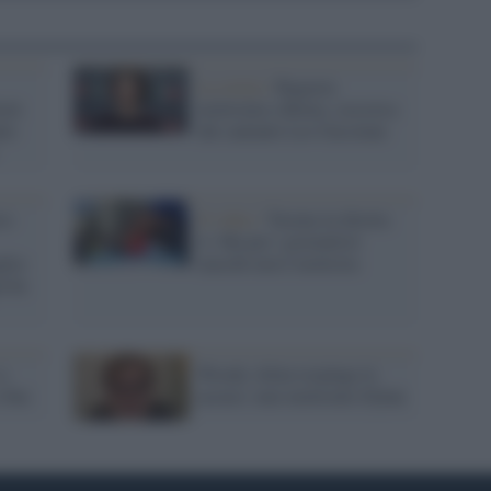
La storia /
Ragazza
esù
molestata a Roma, soccorsa
le:
dal cantante Leo Gassman
so
Il video /
Tastata in diretta
tv. Ma per i giornalisti
lia:
maschi non è molestia
a ha
a
Woody Allen respinge le
e bus
accuse: mai molestato Dylan