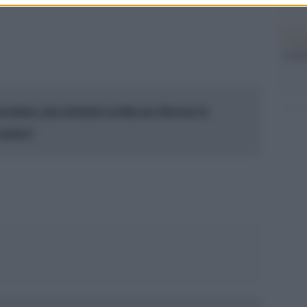
L'ann
pp
Laure
ressione: una strategia occulta per bloccare le
a paura?