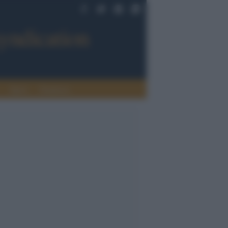
Sport
Tendenze