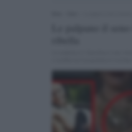
Home
>
Esteri
>
Le palpano il seno in diretta:
Le palpano il seno 
ribella
La conduttrice tv Tania Reza è stata vitt
si arrabbia ma il programma la costringe 