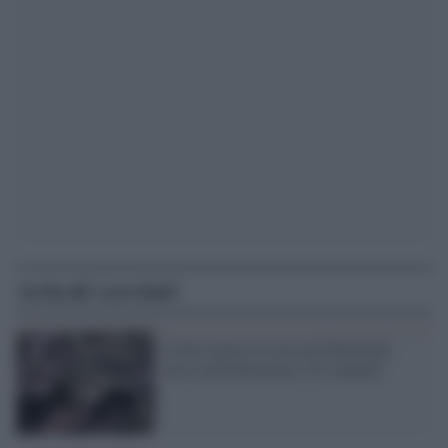
Articoli correlati
Uomo morto in casa nel Maryland:
aveva nell'abitazione 124 serpenti