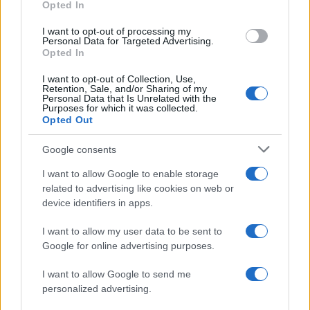
Opted In
grant or deny consent to Google and its third-party tags to
use your data for below specified purposes in below Google
I want to opt-out of processing my
consent section.
Personal Data for Targeted Advertising.
Opted In
I want to opt-out of Collection, Use,
Retention, Sale, and/or Sharing of my
Personal Data that Is Unrelated with the
Purposes for which it was collected.
Opted Out
Syndication
Culture
Google consents
Salute
Globalist
I want to allow Google to enable storage
related to advertising like cookies on web or
Megachip
Globalscience
device identifiers in apps.
GiULia
Globalsport
I want to allow my user data to be sent to
Google for online advertising purposes.
Prima Pagina
I want to allow Google to send me
personalized advertising.
Giornale dello
Chi siamo