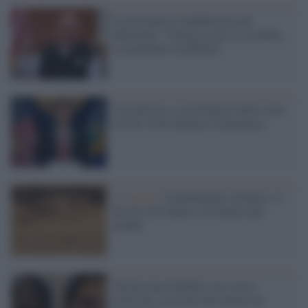
Il governatore repubblicano del
Maryland: "Trump accetti la sconfitta,
sta perdendo credibilità"
Coronavirus, il governatore dello stato
di New York dichiara l'emergenza
Lo studio /
Cambiamenti climatici: il
deserto del Sahara è diventato più
grande
Torturavano bambini con scosse
elettriche, arrestate due donne nel