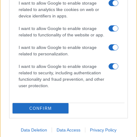
I want to allow Google to enable storage
Spettacolo
related to analytics like cookies on web or
Contributors
device identifiers in apps.
Wondernet
Facebook
I want to allow Google to enable storage
Giuliana Sgrena
related to functionality of the website or app.
Twitter
I want to allow Google to enable storage
Google News
related to personalization.
Mastodon
I want to allow Google to enable storage
related to security, including authentication
Cookie Policy
functionality and fraud prevention, and other
user protection.
Preferenze Privacy
CONFIRM
©2021 Globalist.it • All right reserved.
Data Deletion
Data Access
Privacy Policy
Syndication