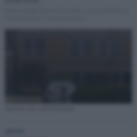
Parula alla High School di Great Mills, a circa 100 chilometri
da Washington D.C, IN azione la polizia
Sparatoria in una scuola del Maryland
globalist