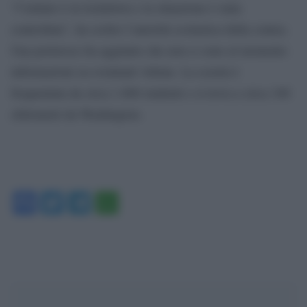
“l’istituto è in lockdown e la situazione è stata
controllata”, ha scritto l’autorità scolastica della contea.
Una portavoce ha aggiunto che non ci sono al momento
informazioni su eventuali vittime. La scuola è
frequentata da circa 1.600 studenti e si trova a circa 100
chilometri da Washington.
Facebook
Twitter
Telegram
WhatsApp