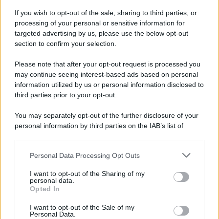
furono più numerose del previsto
If you wish to opt-out of the sale, sharing to third parties, or
processing of your personal or sensitive information for
targeted advertising by us, please use the below opt-out
section to confirm your selection.
Il medagliere /
Europei di nuoto: Pellecani guida una super
Italia
Please note that after your opt-out request is processed you
may continue seeing interest-based ads based on personal
information utilized by us or personal information disclosed to
third parties prior to your opt-out.
Il centenario /
A L'Aquila arriva la mostra "TITO, 100 anni
You may separately opt-out of the further disclosure of your
attraverso la forma"
personal information by third parties on the IAB’s list of
downstream participants.
Personal Data Processing Opt Outs
This information may also be disclosed by us to third parties
L'attesa /
Un estate di calcio: tra Mondiali e Serie A
on the IAB’s List of Downstream Participants that may further
I want to opt-out of the Sharing of my
disclose it to other third parties.
personal data.
Opted In
Please note that this website/app uses one or more Google
services and may gather and store information including but
I want to opt-out of the Sale of my
Personal Data.
not limited to your visit or usage behaviour. You may click to