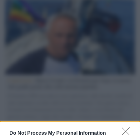
L'intervista /
Marco Croatti e la Flottilla per Gaza: le nostre
vele gonfie grazie alla sollevazione popolare
Il Senatore M5S racconta la sua esperienza sulle barche cariche di
aiuti umanitari assalite dall'esercito israeliano. Una guerra atroce,
il tentativo di disumanizzazione delle vittime, il servilismo del
governo italiano e degli altri europei, il ritorno al colonialismo.
L'importanza dei movimenti.
Do Not Process My Personal Information
La scoperta /
Oplontis, le vittime dell’eruzione del Vesuvio