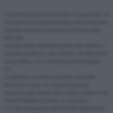
Il primo bilancio parla di sette feriti e nessuno morto, Ad
ogni modo diverse persone sarebbero rimaste ferite nella
sparatoria avvenuta in una scuola in Maryland, negli
Stati Uniti.
Secondo le prime informazioni fornite dalle autorità, la
situazione sarebbe ora “sotto controllo” alla High School
di Great Mills, a circa 100 chilometri da Washington
D.C.
La sparatoria è avvenuta a soli quattro giorni dalla
Marcia per le nostre vite, la protesta nazionale
organizzata dagli studenti dopo la strage compiuta in una
scuola di Parkland, in Florida, lo scorso mese.
“C’è stata una sparatoria alla Great Mills High School”,