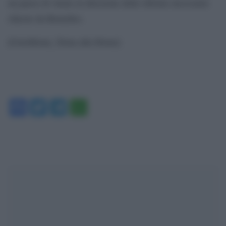
un passo di Atene in direzione delle riforme necessarie
chieste da Bruxelles.
[GotoHome_Torna alla Home]
Facebook
Twitter
Telegram
WhatsApp