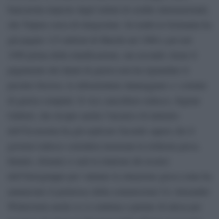
bancarotta imposte dagli istituti di credito internazionali,
che Tsipras cerca di rinegoziare. In realtà la Germania ha
già pagato 115 milioni di Marchi nel 1960 e poi nel
1990 prima della riunificazione, ma secondo Atene il
pagamento dei danni di guerra non ha riguardato il
prestito forzoso, le infrastrutture danneggiate e i crimini
di guerra compiuti. Il vice cancelliere tedesco, Sigmar
Gabriel, che ricopre anche l’incarico di ministro
dell’Economia ha già replicato facendo sapere che il
governo tedesco considera insensata la richiesta greca.
Intanto, domani ci sarà la riunione dei tecnici
dell’Eurogruppo per valutare la situazione greca come ha
annunciato il portavoce della commissione Ue Alexander
Winterstein anche se si continua a parlare di attesa per