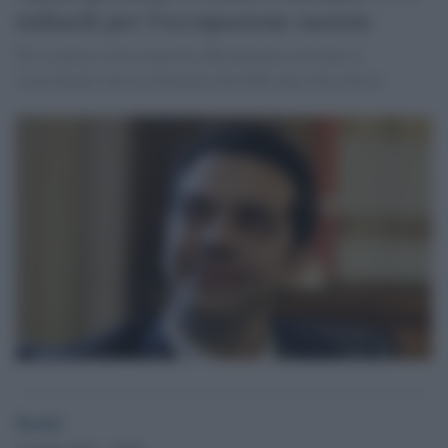
miliardi per l'occupazione nazista
Per la prima volta Atene ha ufficialmente calcolato il
risarcimento che la Germania dovrebbe dare alla Grecia.
Desk2