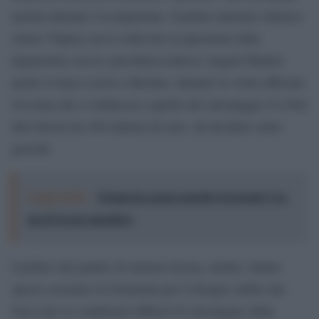
nazista durante l’occupazione. Il primo ministro ellenico
Alexis Tsipras aveva sollevato la questione delle
riparazioni con la cancelliera tedesca Angela Merkel
anche il mese scorso a Berlino, durante la visita ufficiale.
Un tema che si riallaccia a quello del salvataggio Ue-Fmi
alla Grecia da 448 milioni di euro, da decidere entro
giovedì.
Leggi anche:
Trump ha quasi esaurito l'arsenale Usa,
ma il tycoon smentisce
I politici del partito di sinistra Syriza, inoltre, hanno
spesso accusato la Germania per il disagio subito dai
Greci per le condizioni difficili di salvataggio dalla