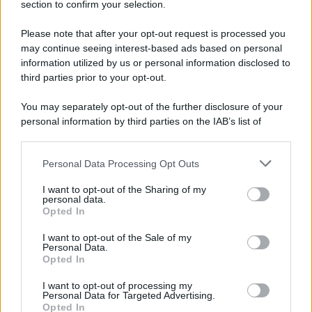
section to confirm your selection.
Chiesa /
Papa Leone XIV denuncia le violenze in Ucraina e
Russia e chiede il rispetto del diritto umanitario e della
Please note that after your opt-out request is processed you
diplomazia
may continue seeing interest-based ads based on personal
information utilized by us or personal information disclosed to
third parties prior to your opt-out.
Il centenario /
A L'Aquila arriva la mostra "Tito, 100 anni
You may separately opt-out of the further disclosure of your
attraverso la forma"
personal information by third parties on the IAB’s list of
downstream participants.
Personal Data Processing Opt Outs
This information may also be disclosed by us to third parties
Il medagliere /
Europei di nuoto: Pellecani guida una super
on the IAB’s List of Downstream Participants that may further
I want to opt-out of the Sharing of my
Italia
disclose it to other third parties.
personal data.
Opted In
Please note that this website/app uses one or more Google
services and may gather and store information including but
I want to opt-out of the Sale of my
Personal Data.
not limited to your visit or usage behaviour. You may click to
Opted In
grant or deny consent to Google and its third-party tags to
use your data for below specified purposes in below Google
I want to opt-out of processing my
consent section.
Personal Data for Targeted Advertising.
Opted In