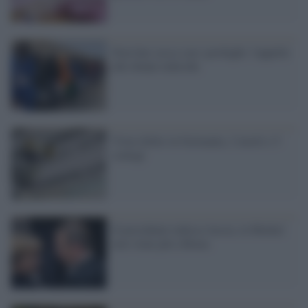
Non fate sesso con i profughi: l'appello
alle donne tedesche
Virus killer in Germania, 2 morti e 5
contagi
Il presidente tedesco lascia, la Merkel
non viene più a Roma