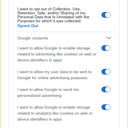
I want to opt-out of Collection, Use,
Retention, Sale, and/or Sharing of my
Personal Data that Is Unrelated with the
Purposes for which it was collected.
Opted Out
Syndication
Culture
Google consents
Salute
Globalist
I want to allow Google to enable storage
related to advertising like cookies on web or
Megachip
Globalscience
device identifiers in apps.
GiULia
Globalsport
I want to allow my user data to be sent to
Google for online advertising purposes.
Prima Pagina
I want to allow Google to send me
personalized advertising.
Giornale dello
Chi siamo
I want to allow Google to enable storage
Spettacolo
related to analytics like cookies on web or
Contributors
device identifiers in apps.
Wondernet