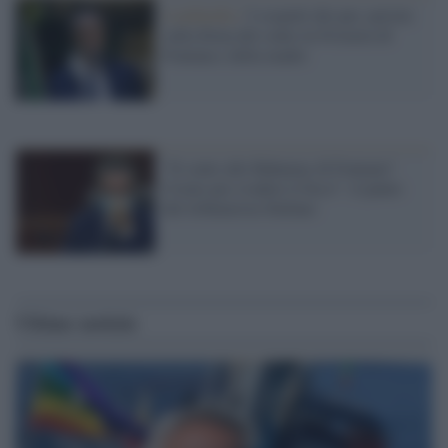
Lombardia /
I sospetti dei pm: perizie
sulla firma del conto in Svizzera di
Fontana e della madre
"Il conto alle Bahamas di Fontana?
Creato per evadere il fisco": il punto
del tributarista Stufano
Ultime notizie