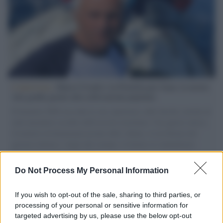
L'intervista /
Marco Croatti e la Flottilla per Gaza: le nostre
vele gonfie grazie alla sollevazione popolare
Il Senatore M5S racconta la sua esperienza sulle barche cariche di
aiuti umanitari assalite dall'esercito israeliano. Una guerra atroce,
il tentativo di disumanizzazione delle vittime, il servilismo del
governo italiano e degli altri europei, il ritorno al colonialismo.
L'importanza dei movimenti.
Do Not Process My Personal Information
Il caso /
Trump ha quasi esaurito l'arsenale Usa, ma il
tycoon smentisce
If you wish to opt-out of the sale, sharing to third parties, or
processing of your personal or sensitive information for
targeted advertising by us, please use the below opt-out