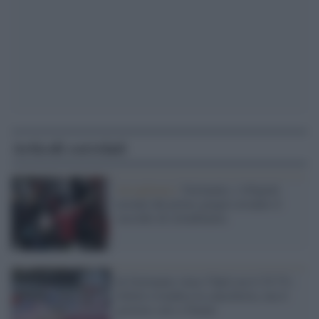
Articoli correlati
Accoglienza /
Germania, i rifugiati
ucraini dal primo giugno avranno il
sussidio di cittadinanza
In Germania vince l'Spd con il 25,7%:
Scholz rivendica la cancelleria, ma il
governo solo a Natale