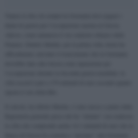
Tsipras lo dice da sempre:la Germania deve pagare i
danni di guerra per l’occupazione nazista in Grecia.
Adesso, come annuncia il vice ministro ellenico delle
Finanze, Dmitris Mardas, per la prima volta Atene ha
ufficialmente calcolato il risarcimento che la Germania
dovrebbe dare alla Grecia come riparazione per
l’occupazione durante la Seconda guerra mondiale: la
cifra record è pari a 279 miliardi di euro secondo quanto
riporta il sito della Bbc.
Il calcolo, ha riferito Mardas, è stato messo a punto dalla
Ragioneria generale greca che ha “stimato” con esattezza
la cifra che comprende anche 10,3 miliardi di euro che la
Banca di Grecia fu costretta a “prestare” alla Germania