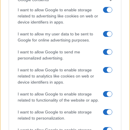
Salute
Globalist
I want to allow Google to enable storage
related to advertising like cookies on web or
Megachip
Globalscience
device identifiers in apps.
GiULia
Globalsport
I want to allow my user data to be sent to
Google for online advertising purposes.
Prima Pagina
I want to allow Google to send me
personalized advertising.
Giornale dello
Chi siamo
I want to allow Google to enable storage
Spettacolo
related to analytics like cookies on web or
Contributors
device identifiers in apps.
Wondernet
Facebook
I want to allow Google to enable storage
Giuliana Sgrena
related to functionality of the website or app.
Twitter
I want to allow Google to enable storage
Google News
related to personalization.
Mastodon