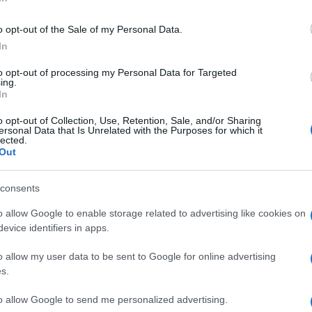
o presidente islamista si sono conclusi con altro
 secondo i dati forniti dal Ministero della Salute.
o opt-out of the Sale of my Personal Data.
In
lpite da proiettili, una terza è morta tra le
erché di proprietà – presunta – di un membro
to opt-out of processing my Personal Data for Targeted
ing.
Ulti
In
o opt-out of Collection, Use, Retention, Sale, and/or Sharing
e – non sono destinate a concludersi: i
ersonal Data that Is Unrelated with the Purposes for which it
lected.
to ad una nuova manifestazione “da un milione
Out
 luglio. Già per stasera è prevista una marcia
consents
 tutto l’Egitto per mostrare sdegno per l’uccisione
o allow Google to enable storage related to advertising like cookies on
ni scorsi. “Chiamiamo un milione di persone a
evice identifiers in apps.
golpe’ e gli egiziani a scendere nelle piazze e
o allow my user data to be sent to Google for online advertising
dignità, usurpata da un colpo di Stato sanguinoso”,
L'int
s.
Gaza:
nza Anti-Golpe dei gruppi islamisti.
solle
to allow Google to send me personalized advertising.