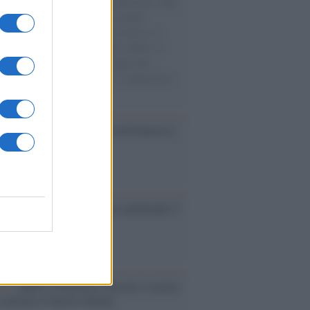
natore M5S racconta la sua esperienza sulle
e cariche di aiuti umanitari assalite
sercito israeliano. Una guerra atroce, il
ivo di disumanizzazione delle vittime, il
ismo del governo italiano e degli altri
ei, il ritorno al colonialismo. L'importanza
ovimenti.
cordo /
Il nostro incontro con Francesco
ini
é il mercato dell'usato sta cambiando il
e delle automobili
tto /
Addio a Francesco Guccini, il poeta
 canzone d’autore italiana