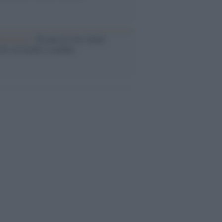
iversario /
90 anni di Yves Saint
nt, tra moda e scandali