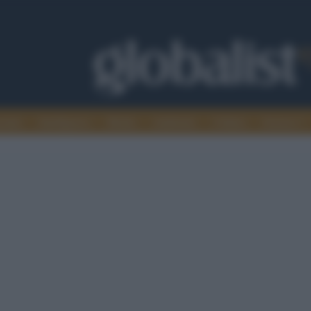
omia
Intelligence
Media
Ambiente
Cultura
Scienza