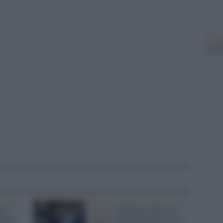
pp
L'ann
Laure
sti
Calcio /
Palermo calcio, lo
ra di
sceicco del Manchester City