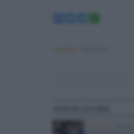
Facebook
Twitter
Telegram
WhatsA
Argomenti:
unione europea
Articoli correlati
Regno Unito /
Gli attivi
ucraini chiedono a Lond