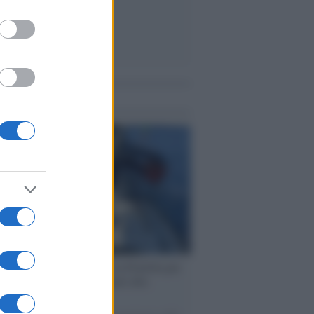
me notizie
ervista /
Marco Croatti e la Flottilla per
 le nostre vele gonfie grazie alla
vazione popolare