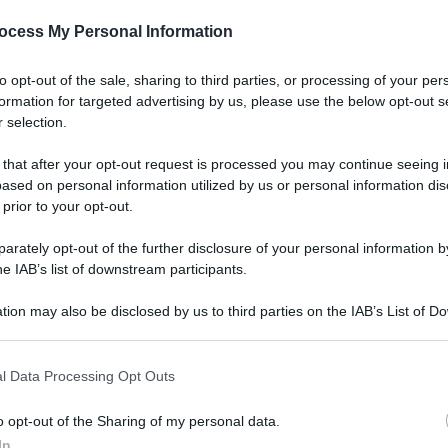
ocess My Personal Information
to opt-out of the sale, sharing to third parties, or processing of your per
formation for targeted advertising by us, please use the below opt-out s
izie e smentite, tentativi di mediazione e un
 selection.
alire. La rabbia dei sostenitori di Morsi non si
 that after your opt-out request is processed you may continue seeing i
atro di una marcia di protesta a cui hanno preso
ased on personal information utilized by us or personal information dis
 prior to your opt-out.
ti verso una base militare della capitale. Partiti
iedono la fine delle violenze delle forze
rately opt-out of the further disclosure of your personal information by
he IAB’s list of downstream participants.
ro presidente, oggi agli arresti.
tion may also be disclosed by us to third parties on the IAB’s List of 
o sapere che le forze armate erano a conoscenza
 that may further disclose it to other third parties.
ai manifestanti di non avvicinarsi alla base. Un
 that this website/app uses one or more Google services and may gath
l Data Processing Opt Outs
including but not limited to your visit or usage behaviour. You may click 
tori di Fratelli Musulmani e che potrebbe portare
 to Google and its third-party tags to use your data for below specifi
o opt-out of the Sharing of my personal data.
ntinua a morire a Port Said: ieri gli scontri tra
ogle consent section.
In