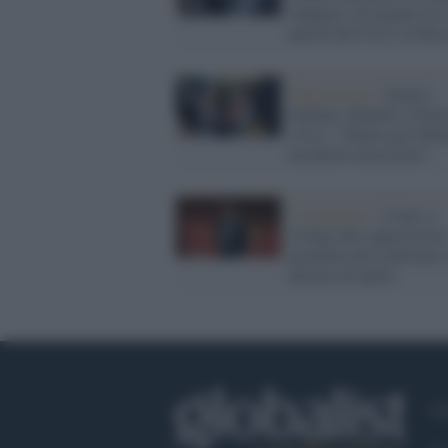
indagare sui legami tra i
patron del City e la Rus
Opposizione /
Salario
minimo, Bonelli e Frato
(Avs): "Siamo già 200mi
un diritto necessario"
Coronavirus /
Conte si
rivolge alle opposizioni
promette più confronto 
decreto di aprile
Ch