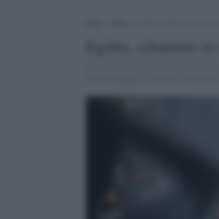
Home
>
Esteri
>
Egitto, islamisti in marcia co
Egitto, islamisti i
In corso una pericolosa protesta al Cairo
stasera e domani. Tre morti a Port Said. 