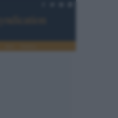
Sport
Tendenze