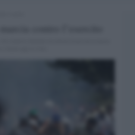
ntro l’esercito
n marcia contro l’esercito
. Gli islamisti chiamano un milione di persone in piazza
La Ashton oggi in visita.