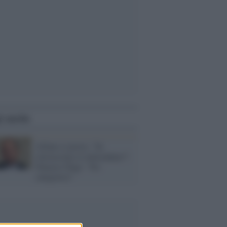
i anche
Alfano ci prova: "Se
rinviassimo il referendum?".
Palazzo Chigi: "No
categorico"