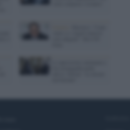
l
vuole comprare i rosanero
sia
Governo /
Marcucci: "Conte
ianni
valuti se i singoli ministri
la, è
sono adeguati". Ma il Pd
frena
Le opposizioni continuano a
 e
fare propaganda anche
nel
adesso. Salvini: "Le misure
non bastano"
Syndication
i siamo