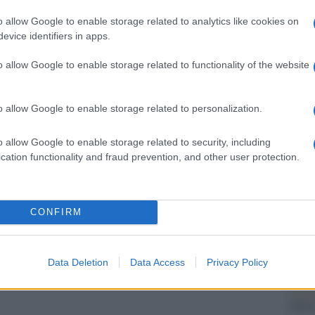
Il Se
 a tentennare, si muove a piccoli passi l’Unione
barch
o allow Google to enable storage related to analytics like cookies on
i Affari Esteri, Catherine Ashton, farà oggi
dall'e
evice identifiers in apps.
tentat
ontri con le autorità egiziane. La Ashton
servil
o allow Google to enable storage related to functionality of the website
si, il capo dell’esercito al-Sisi, il presidente ad
europ
dei m
anti del partito Giustizia e Libertà, braccio
o allow Google to enable storage related to personalization.
ana.
Il ri
o allow Google to enable storage related to security, including
Gucc
notizia dell’arresto di altri due membri del
cation functionality and fraud prevention, and other user protection.
dei Fratelli Musulmani: si tratta del leader del
vice, Essam Sultan, entrambi ricercati dalla
Perch
CONFIRM
aranno portati nella stessa prigione dove è
valor
o il suo successore Morsi, vittima dello stesso
Data Deletion
Data Access
Privacy Policy
Il lu
della