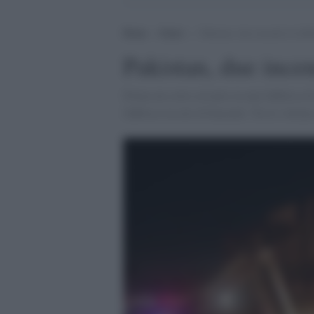
Home
>
Esteri
>
Pakistan, due incendi in fab
Pakistan, due incen
Prima un corto circuito in una fabbrica d
fabbrica tessile di Karachi. Tra le vitti