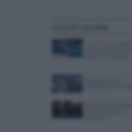
Articoli correlati
Calabria /
Tra i migrant
sbarcati a Roccella Joni
positivi al coronavirus
Nove turisti uccisi
nell'Himalaya dai taleba
Un cristiano condannato
morte in Pakistan per
blasfemia