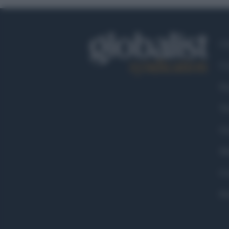
Ch
Co
Fa
Tw
Go
Ma
Co
Pr