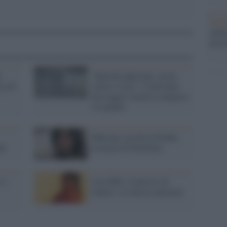
Tend
onlin
artic
i
"Sporchi pakistani, sarete
ca 28
curati a vista": il delirante
messaggio razzista comparso
a Legnano
Pakistan, assolta la bimba
ni
accusata di blasfemia
 a
Asia Bibi, il parroco di
Lahore: c'è ancora speranza