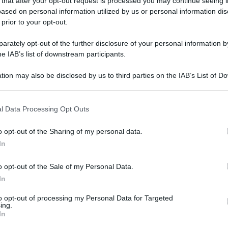
 that after your opt-out request is processed you may continue seeing i
ased on personal information utilized by us or personal information dis
 prior to your opt-out.
rately opt-out of the further disclosure of your personal information by
he IAB’s list of downstream participants.
 in due fabbriche in Pakistan, una a Karachi e
tion may also be disclosed by us to third parties on the IAB’s List of 
oggi la morte di 191 persone. Nel primo
 that may further disclose it to other third parties.
persone rimaste uccise sono 166, mentre nel
 that this website/app uses one or more Google services and may gath
no realizzate calzature, i morti sono 25. Ci sono
l Data Processing Opt Outs
including but not limited to your visit or usage behaviour. You may click 
l fuoco sono ancora impegnati nei tentativi di
 to Google and its third-party tags to use your data for below specifi
o opt-out of the Sharing of my personal data.
ogle consent section.
di Karachi, in cui la maggior parte dei morti
In
minterrato e sono stati soffocati dal fumo perché
o opt-out of the Sale of my Personal Data.
In
 tetto dell’edificio a Karachi per scampare alle
to opt-out of processing my Personal Data for Targeted
ing.
In
 trasformato in una trappola mortale per i