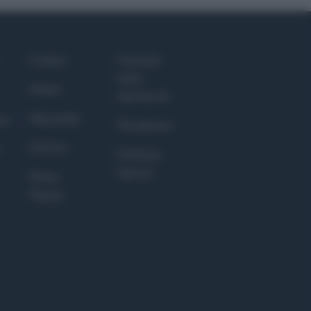
Culture
Giornale
dello
Salute
Spettacolo
Megachip
nce
Wondernet
GiULia
Giuliana
Sgrena
Prima
Pagina