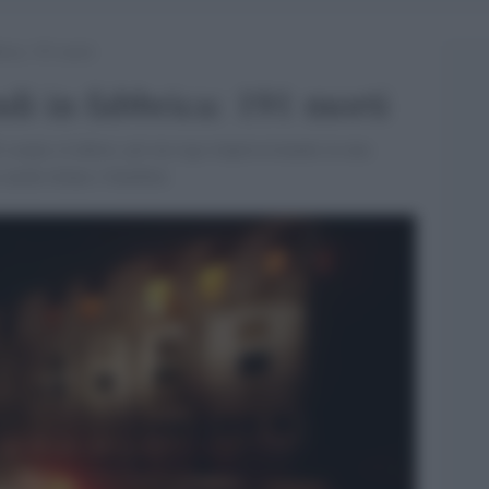
brica: 191 morti
di in fabbrica: 191 morti
i scarpe a Lahore, poi un rogo impressionante in una
me anche donne e bambini.