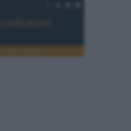
Sport
Tendenze