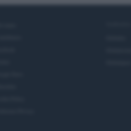
Syndication
i siamo
ntributors
Globalist
cebook
Globalscie
itter
Globalsport
ogle News
stodon
okie Policy
eferenze Privacy