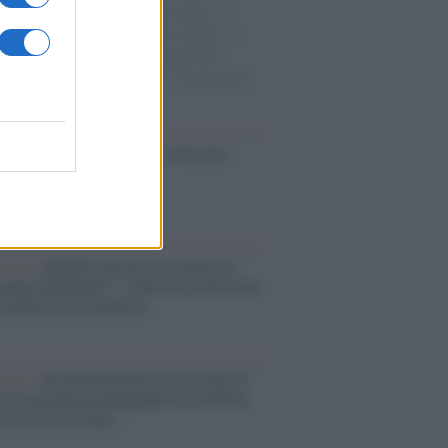
sercito israeliano. Una guerra atroce, il
ivo di disumanizzazione delle vittime, il
ismo del governo italiano e degli altri
ei, il ritorno al colonialismo. L'importanza
ovimenti.
ca /
Al maestro Francesco Guccini
cordo /
Quando Guccini raccontava le
ache epafaniche": l'intervista all'artista
i definiva un 'narratore'
udio /
Disinformazione russa e destra:
 la macchina propagandistica di Putin
o la crisi di Ceuta