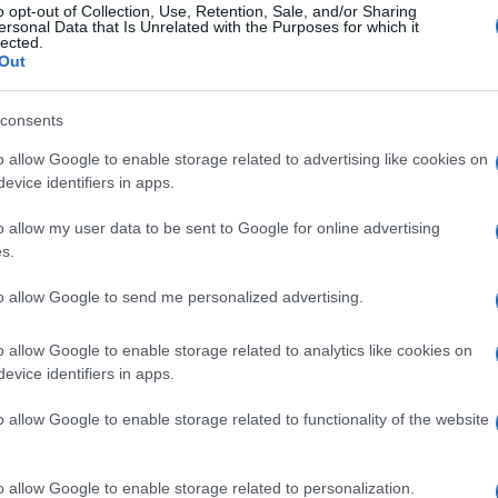
rno. Nelle strutture non c’erano uscite di
o opt-out of Collection, Use, Retention, Sale, and/or Sharing
ersonal Data that Is Unrelated with the Purposes for which it
rano sbarrate. Chi è riuscito a salvarsi ha
lected.
Out
occate da sbarre di metallo, ed è riuscito ad
Ulti
raccontato che c’erano centinaia di lavoratori in
consents
ando l’incendio è divampato alla base
o allow Google to enable storage related to advertising like cookies on
evice identifiers in apps.
apidamente gli altri piani.
o allow my user data to be sent to Google for online advertising
s.
 mese. La favola spagnola che in Italia sembra
to allow Google to send me personalized advertising.
o allow Google to enable storage related to analytics like cookies on
evice identifiers in apps.
arpe era stata costruita illegalmente in un
L'int
Gaza:
 sviluppato quando la corrente è saltata e gli
o allow Google to enable storage related to functionality of the website
solle
generatore. Le scintille generate sarebbero
Il Se
himiche usate per produrre le calzature, causando
barch
o allow Google to enable storage related to personalization.