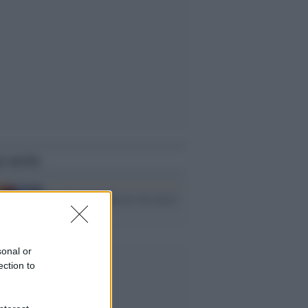
i anche
Lo Porto rischia la vita ma è
dimenticato
sonal or
ection to