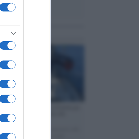
me notizie
ervista /
Marco Croatti e la Flottilla per
 le nostre vele gonfie grazie alla
vazione popolare
natore M5S racconta la sua esperienza sulle
e cariche di aiuti umanitari assalite