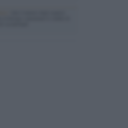
enze /
Sale il numero degli acquisti
e in Europa e aumentano le vendite di
oli second hand