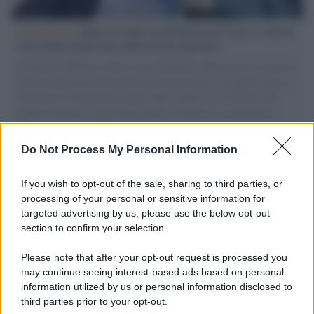
L'intervista /
Marco Croatti e la Flottilla per Gaza: le nostre
vele gonfie grazie alla sollevazione popolare
Il Senatore M5S racconta la sua esperienza sulle barche cariche di
aiuti umanitari assalite dall'esercito israeliano. Una guerra atroce,
il tentativo di disumanizzazione delle vittime, il servilismo del
governo italiano e degli altri europei, il ritorno al colonialismo.
L'importanza dei movimenti.
Do Not Process My Personal Information
Musica /
Al maestro Francesco Guccini
If you wish to opt-out of the sale, sharing to third parties, or
processing of your personal or sensitive information for
targeted advertising by us, please use the below opt-out
section to confirm your selection.
Il ricordo /
Quando Guccini raccontava le "Cronache
epafaniche": l'intervista all'artista che si definiva un
Please note that after your opt-out request is processed you
'narratore'
may continue seeing interest-based ads based on personal
information utilized by us or personal information disclosed to
third parties prior to your opt-out.