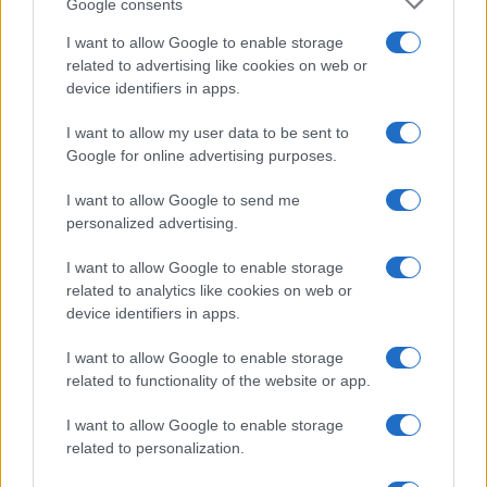
Google consents
Salute
Globalist
I want to allow Google to enable storage
related to advertising like cookies on web or
Megachip
Globalscience
device identifiers in apps.
GiULia
Globalsport
I want to allow my user data to be sent to
Google for online advertising purposes.
Prima Pagina
I want to allow Google to send me
personalized advertising.
Giornale dello
Chi siamo
I want to allow Google to enable storage
Spettacolo
related to analytics like cookies on web or
Contributors
device identifiers in apps.
Wondernet
Facebook
I want to allow Google to enable storage
Giuliana Sgrena
related to functionality of the website or app.
Twitter
I want to allow Google to enable storage
Google News
related to personalization.
Mastodon