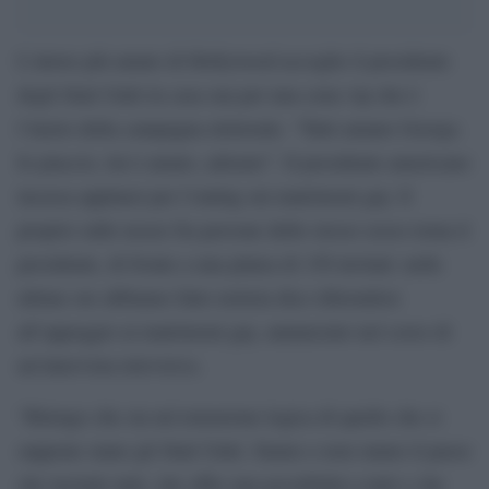
L’attore più amato di Hollywood accoglie il presidente
degli Stati Uniti in casa sua per una cena vip che è
l’inizio della campagna elettorale. “Tutti amano George.
Io piaccio, lui è amato, adorato”. Il presidente americano
incassa applausi per l’outing sui matrimoni gay. E
proprio sulle nozze fra persone dello stesso sesso torna il
presidente, di fronte a una platea di 150 invitati: nelle
ultime ore abbiamo fatto notizia dice riferendosi
all’appoggio ai matrimoni gay, annunciato nel corso di
un’intervista televisiva.
“Ritengo che sia un’estensione logica di quello che si
suppone siano gli Stati Uniti. Siamo o non siamo il paese
che include tutti, che offre una possibilità a tutti e che