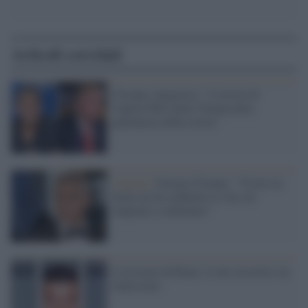
Articoli correlati
Clooney categorico: "L'orrore di
Capitol Hill mette Trump nella
pattumiera della storia"
Cinema /
George Clooney: “Vivere in
Italia mi ha cambiato la vita, ho
imparato a rallentare”
L'avvocato di Riina: il mio assistito sta
malissimo