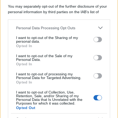
Lo studio /
Disinformazione russa e destra: anche la
You may separately opt-out of the further disclosure of your
macchina propagandistica di Putin dietro la crisi di Ceuta
personal information by third parties on the IAB’s list of
downstream participants.
Personal Data Processing Opt Outs
This information may also be disclosed by us to third parties
Tendenze /
Sale il numero degli acquisti online in Europa e
on the IAB’s List of Downstream Participants that may further
I want to opt-out of the Sharing of my
aumentano le vendite di articoli second hand
disclose it to other third parties.
personal data.
Opted In
Please note that this website/app uses one or more Google
services and may gather and store information including but
I want to opt-out of the Sale of my
Personal Data.
not limited to your visit or usage behaviour. You may click to
Opted In
grant or deny consent to Google and its third-party tags to
use your data for below specified purposes in below Google
I want to opt-out of processing my
consent section.
Personal Data for Targeted Advertising.
Opted In
I want to opt-out of Collection, Use,
Retention, Sale, and/or Sharing of my
Personal Data that Is Unrelated with the
Purposes for which it was collected.
Opted Out
Syndication
Culture