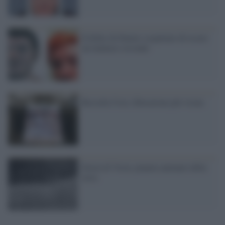
Il killer di Denver sospettato di essere
un maniaco sessuale
Rossella Urru, liberazione più vicina
Storia di Vesta, pianeta antenato della
terra