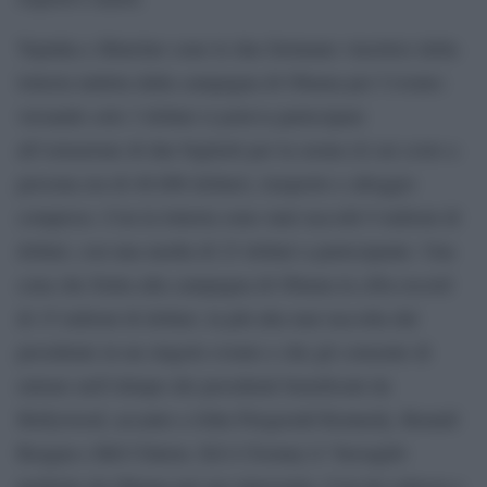
Topinka e Blutcher sono le due fortunate vincitrici della
lotteria indetta dalla campagna di Obama per l’evento:
versando solo 3 dollari si poteva partecipare
all’estrazione di due biglietti per la serata (il cui costo a
persona era di 40.000 dollari), trasporto e alloggio
compreso. Con la lotteria sono stati raccolti 9 milioni di
dollari, con una media di 23 dollari a partecipante. Una
cena che frutta alla campagna di Obama la cifra record
di 15 milioni di dollari, la più alta mai raccolta dal
presidente in un singolo evento e che gli consente di
entrare nell’olimpo dei presidenti beneficiati da
Hollywood, accanto a John Fitzgerald Kennedy, Ronald
Reagan e Bill Clinton. Ed è Clooney il ‘bersagliò
preferito da Obama nel suo intervento. Con lui scherza e