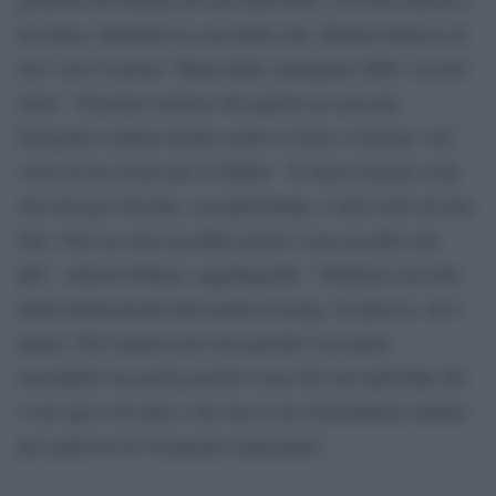
fa ironia. Entrando in casa della star, Obama riferisce di
aver visto il poster ‘Hopè della campagna 2008 e di aver
detto: “Nessuno realizza che quella era una mia
fotografia scattata mentre sedevo vicino a George« nel
corso di un evento per il Darfur. “È stata la prima volta
che George Clooney, con photoshop, è stato tolto da una
foto. Non era mai accaduto prima e non accadrà mai
più”, scherza Obama, aggiungendo: “Abbiamo raccolto
molti fondi perchè tutti amano George. Io piaccio, lui è
amato. Ed è giusto non solo perchè è un attore
incredibile ma anche perché è uno dei rari individui che
è suo agio con tutti e che usa il suo straordinario talento
per qualcosa di veramente importante”.