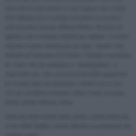
tratta tutti in modo giusto? E non è questo che ci rende
forti? Ritengo di sì. E ritengo che questo sia in gioco”
nelle prossime elezioni, afferma Obama. Fioccano gli
applausi sotto il tendone allestito per ospitare i 14 tavoli
tondi da 10 posti ciascuno per gli ospiti, mentre l’area
limitrofa all’abitazione di Clooney è blindata e presidiata
da vicini e fan che attendono lo ‘Starmageddon’, la
sfilata delle star. Alla cena di raccolta fondi organizzata
da Clooney nella sua abitazione a Studio City ci sono
150 star, da Barbra Streisand a Billy Cristal, da Salma
Hayek a Robert Downey Junior.
Nella lista degli invitati anche quattro comuni americani,
ovvero Beth Topinka e Karen Blutcher accompagnate dai
rispettivi mariti.