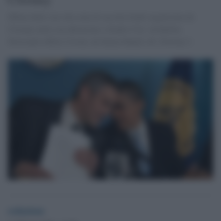
Sfilata delle star alla cena di raccolta fondi organizzata da
Clooney nella sua abitazione a Studio City: da Barbra
Streisand a Billy Cristal, da Salma Hayek a R. Downey J.
redazione