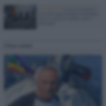
Cisgiordania /
L’esercito israeliano si
ritira dal campo profughi di Qalandiya
dopo tre giorni di violenze contro i
palestinesi
Ultime notizie