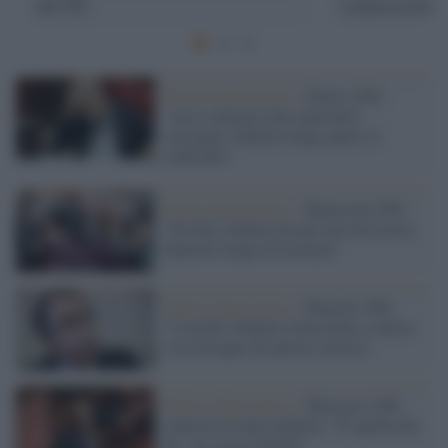
del Pd
connessione 
Partito democratico /
Delrio (Pd):
"Arci contrario alla maternità
surrogata, Schlein tenga aperto il
confronto"
Partito democratico /
Bonaccini (Pd):
"Da Elly Schlein fin qui nessun errore,
diamole tempo di lavorare"
Partito democratico /
Ruotolo (Pd):
"Con Elly Schlein clima bello e nuovo,
c'era bisogno di questa sinistra"
Partito democratico /
Marcucci (Pd)
contesta la linea Schlein: "E' quella dei
Ds, ma senza nobiltà"