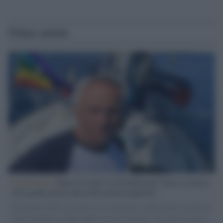
Ultime notizie
L'intervista /
Marco Croatti e la Flottilla per Gaza: le nostre
vele gonfie grazie alla sollevazione popolare
Il Senatore M5S racconta la sua esperienza sulle barche cariche di
aiuti umanitari assalite dall'esercito israeliano. Una guerra atroce,