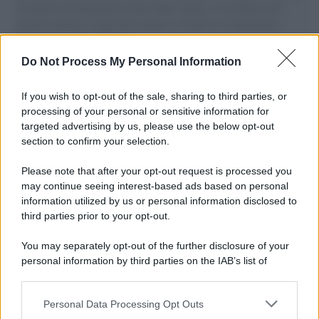
il tentativo di disumanizzazione delle vittime, il servilismo del
governo italiano e degli altri europei, il ritorno al colonialismo.
L'importanza dei movimenti.
Do Not Process My Personal Information
Palestina /
Netanyahu: "Le forze israeliane non si ritireranno
dalle attuali linee a Gaza"
If you wish to opt-out of the sale, sharing to third parties, or
processing of your personal or sensitive information for
targeted advertising by us, please use the below opt-out
section to confirm your selection.
La celebrazione /
Parma celebra i Corvi: sessant’anni di "Un
ragazzo di strada"
Please note that after your opt-out request is processed you
may continue seeing interest-based ads based on personal
information utilized by us or personal information disclosed to
third parties prior to your opt-out.
Letteratura /
La Stele della Ienca a Susanna Tamaro, un
You may separately opt-out of the further disclosure of your
premio tra letteratura, memoria e futuro
personal information by third parties on the IAB’s list of
downstream participants.
Personal Data Processing Opt Outs
This information may also be disclosed by us to third parties
Le violenze /
Proteste violente e repressione: una strategia