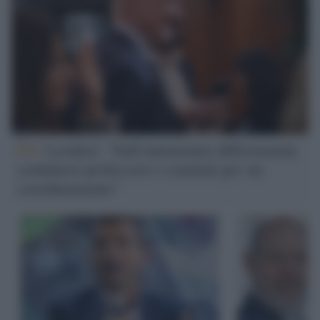
Pd /
Leodori: "Sull'Autonomia differenziata
contatterò professori e comitati per un
coordinamento"