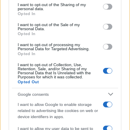
on the IAB’s List of Downstream Participants that may further
occulta per bloccare le manifestazioni di massa attraverso la
I want to opt-out of the Sharing of my
disclose it to other third parties.
personal data.
paura?
Opted In
Please note that this website/app uses one or more Google
services and may gather and store information including but
I want to opt-out of the Sale of my
Personal Data.
not limited to your visit or usage behaviour. You may click to
Opted In
grant or deny consent to Google and its third-party tags to
use your data for below specified purposes in below Google
I want to opt-out of processing my
consent section.
Personal Data for Targeted Advertising.
Opted In
I want to opt-out of Collection, Use,
Retention, Sale, and/or Sharing of my
Personal Data that Is Unrelated with the
Purposes for which it was collected.
Opted Out
Syndication
Culture
Google consents
Salute
Globalist
I want to allow Google to enable storage
related to advertising like cookies on web or
Megachip
Globalscience
device identifiers in apps.
GiULia
Globalsport
I want to allow my user data to be sent to