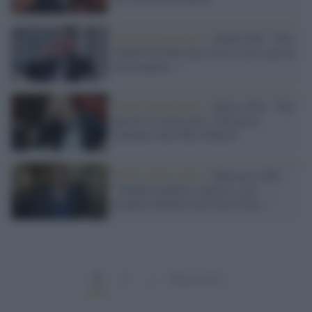
Partito democratico /
Zanda (Pd): "Elly
Schlein ha dato una scossa, ma è ancora
un'incognita..."
Partito democratico /
Delrio (Pd): "Nel
partito c'è posto per i riformisti,
aiutiamo tutti Elly Schlein"
Partito democratico /
Marcucci (Pd):
"Schlein guarda a sinistra, io al
progetto unitario del Terzo Polo..."
1
2
…
Successivi