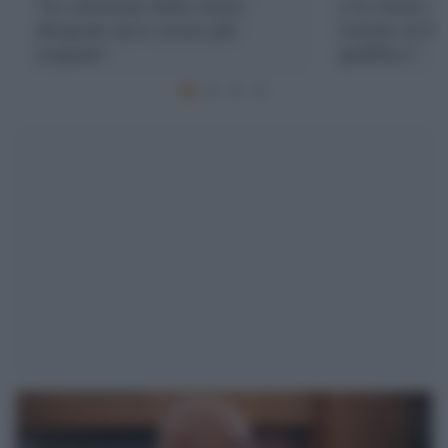
"La selezione della classe
e la classe d
dirigente deve essere più
tornare al fi
esigente"
pubblico"