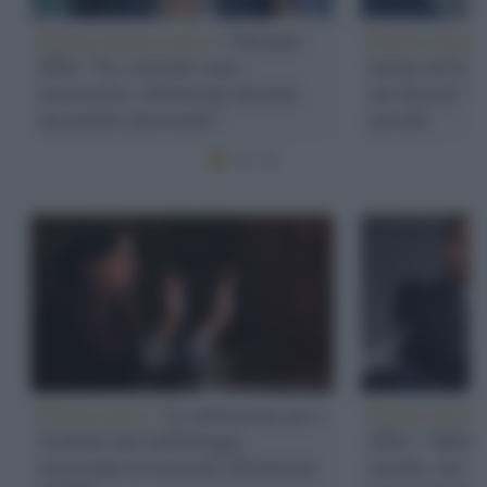
Partito democratico /
Orlando
Partito demo
(Pd): "Le correnti sono
trema in Ligu
necessarie, altrimenti diventa
ad Azione: ecc
un partito personale"
perché
Democratici /
La delusione per i
Partito demo
risultati dei ballottaggi
(Pd): "Abbia
riaccende le tensioni all'interno
parole, ora r