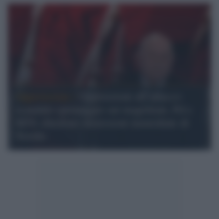
Opposizione /
Opposizioni all’attacco:
scandalo spionaggio sui magistrati, Pd e
M5S chiedono dimissioni immediate di
Nordio