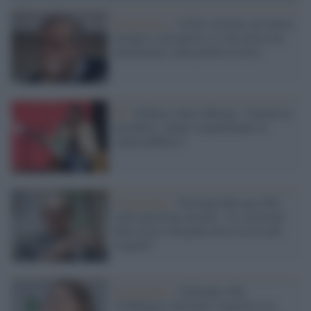
Democratici /
Il Pd si divide sul riarmo
europeo e nel partito c'è chi invoca un
chiarimento sulla politica estera
Pd /
Schlein contro Meloni: "Gettata la
maschera, stanno smantellando la
sanità pubblica"
Democratici /
Pierluigi Bersani (Pd)
sulla questione morale: "La selezione
della classe dirigente deve essere più
esigente"
Democratici /
Gribaudo (Pd):
"Dobbiamo riformare il partito e la