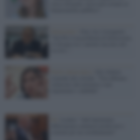
classe dirigente, necessario tornare al
finanziamento pubblico"
Democratici /
Fine vita, Castagnetti:
"Nel Pd c'è un problema di democrazia,
c'è disagio tra i cattolici ma non solo
tra loro..."
Partito democratico /
Elly Schlein
risponde alle critiche: "Non abbiamo
rinunciato alle primarie e non
imponiamo i candidati"
Pd /
Leodori: "Sull'Autonomia
differenziata contatterò professori e
comitati per un coordinamento"