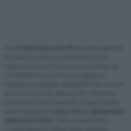
Partito Democratico (Pd)
Per il
la vicenda rappresenta
un allarme gravissimo per la democrazia e per la
separazione dei poteri: la presenza di un software che
consentirebbe l’accesso remoto ai computer dei
magistrati, se confermata, configurerebbe una violazione
della riservatezza delle indagini e delle informazioni
sensibili trattate dalla magistratura. In questo contesto,
hanno chiesto esplicitamente le
alcuni esponenti del Pd
dimissioni di Nordio
e l’audizione della premier
**Giorgia Meloni in Aula per fornire spiegazioni