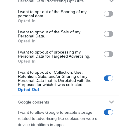
Personal Data Processing Opt Outs
This information may also be disclosed by us to third parties
La riflessione /
Pace, disarmo e Ucraina: il centrosinistra
on the IAB’s List of Downstream Participants that may further
I want to opt-out of the Sharing of my
non trasformi il riarmo europeo in una battaglia interna per
disclose it to other third parties.
personal data.
le primarie
Opted In
Please note that this website/app uses one or more Google
services and may gather and store information including but
I want to opt-out of the Sale of my
Personal Data.
not limited to your visit or usage behaviour. You may click to
Opted In
grant or deny consent to Google and its third-party tags to
use your data for below specified purposes in below Google
I want to opt-out of processing my
consent section.
Personal Data for Targeted Advertising.
Opted In
I want to opt-out of Collection, Use,
Retention, Sale, and/or Sharing of my
Personal Data that Is Unrelated with the
Purposes for which it was collected.
Opted Out
Syndication
Culture
Google consents
Salute
Globalist
I want to allow Google to enable storage
related to advertising like cookies on web or
Megachip
Globalscience
device identifiers in apps.