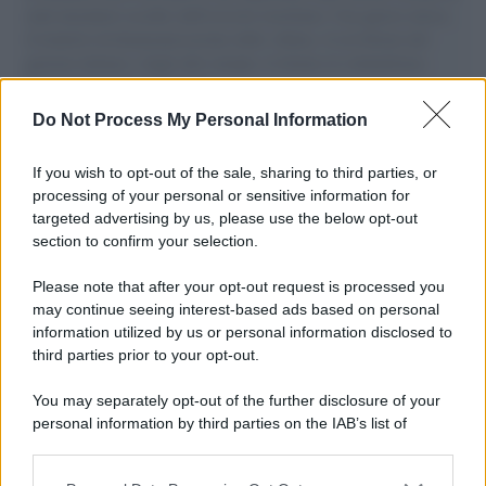
aiuti umanitari assalite dall'esercito israeliano. Una guerra atroce,
il tentativo di disumanizzazione delle vittime, il servilismo del
governo italiano e degli altri europei, il ritorno al colonialismo.
L'importanza dei movimenti.
Do Not Process My Personal Information
Perché i centri di intrattenimento per famiglie investono in
attrazioni ad alta tecnologia
If you wish to opt-out of the sale, sharing to third parties, or
processing of your personal or sensitive information for
targeted advertising by us, please use the below opt-out
section to confirm your selection.
Il conflitto /
La mafia russa e l'arma del caos
Please note that after your opt-out request is processed you
may continue seeing interest-based ads based on personal
information utilized by us or personal information disclosed to
third parties prior to your opt-out.
Tel Aviv /
Netanyahu si smarca da Trump: "Israele farà tutto
You may separately opt-out of the further disclosure of your
quello che è necessario per la sua sicurezza"
personal information by third parties on the IAB’s list of
downstream participants.