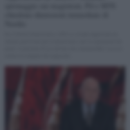
spionaggio sui magistrati, Pd e M5S
chiedono dimissioni immediate di
Nordio
Per il Partito Democratico e M5s la vicenda rappresenta un
allarme gravissimo per la democrazia e per la separazione dei
poteri: la presenza di un software che consentirebbe l’accesso
remoto ai computer dei magistrati,