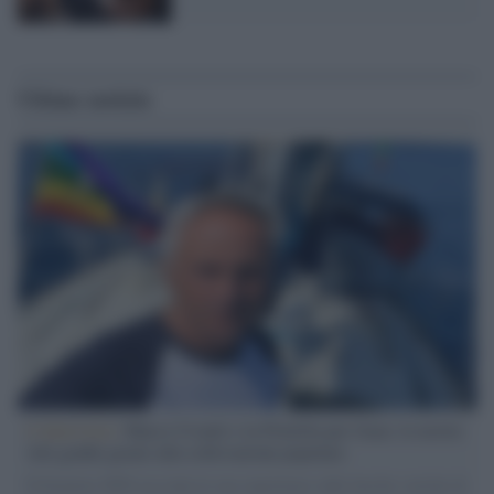
Ultime notizie
L'intervista /
Marco Croatti e la Flottilla per Gaza: le nostre
vele gonfie grazie alla sollevazione popolare
Il Senatore M5S racconta la sua esperienza sulle barche cariche di