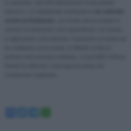
La questione, nata dall’anticipazione di una puntata
un confronto
televisiva, si è rapidamente trasformata in
serrato in Parlamento
, con Nordio che ha respinto le
richieste di chiarimenti come ingiustificate e ha invitato
le opposizioni a non utilizzare l’argomento in termini tali
da configurare accuse penali. Il dibattito rischia di
protrarsi nelle prossime settimane, con possibili richieste
formali di audizioni e interrogazioni anche alle
commissioni competenti.
Facebook
Twitter
Telegram
WhatsApp