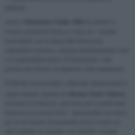
pubbliche.
Movimento 5 Stelle (M5S)
Anche il
ha definito lo
Report
scenario prospettato da
come uno “scandalo
incalcolabile” per la tenuta della democrazia,
sollecitando il governo a spiegare immediatamente i fatti
e le responsabilità relative all’installazione e alla
gestione del software sui dispositivi della magistratura.
Critiche trasversali e allarme democratico
Alleanza Verdi e Sinistra
Angelo Bonelli, deputato di
,
ha parlato di rivelazioni “gravissime per la qualità della
democrazia nel nostro Paese”, interrogandosi sui motivi
per cui un sistema con potenziale accesso remoto sia
stato installato su macchine così sensibili e su quali