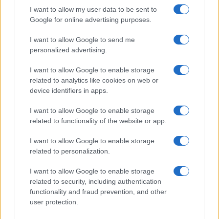
GiULia
Globalsport
I want to allow my user data to be sent to
Google for online advertising purposes.
Prima Pagina
I want to allow Google to send me
personalized advertising.
Giornale dello
Chi siamo
I want to allow Google to enable storage
Spettacolo
related to analytics like cookies on web or
Contributors
device identifiers in apps.
Wondernet
Facebook
I want to allow Google to enable storage
Giuliana Sgrena
related to functionality of the website or app.
Twitter
I want to allow Google to enable storage
Google News
related to personalization.
Mastodon
I want to allow Google to enable storage
related to security, including authentication
Cookie Policy
functionality and fraud prevention, and other
user protection.
Preferenze Privacy