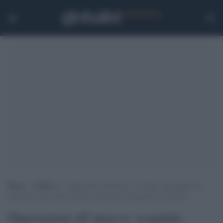
Home
>
Politica
>
Opposizioni all’attacco: scandalo spionaggio sui
magistrati, Pd e M5S chiedono dimissioni immediate di Nordio
Opposizioni all’attacco: scandalo