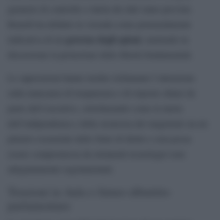
garanzie di controllo e tutela dei dati siano previste.
Bonelli ha definito la vicenda come potenzialmente
governo degli spioni
indicativa di un
, mettendo in
discussione la protezione delle libertà fondamentali.
Le opposizioni hanno inoltre richiamato l’attenzione
sulla mancanza di trasparenza e di risposte chiare da
parte dell’esecutivo, sottolineando come la tutela
dell’indipendenza e della sicurezza dei magistrati sia un
pilastro essenziale dello Stato di diritto e non possa
essere compromessa da strumenti tecnologici non
adeguatamente regolamentati.
Tensioni in Aula e futuro dibattito
parlamentare