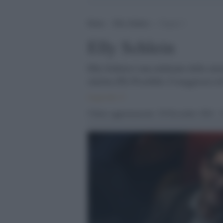
Home
>
Elly Schlein
>
Pagina 3
Elly Schlein
Elly Schlein è una militante della sini
sinistra (Pd, Possibile, Coraggiosa) ed 
eletta poi all'Assemblea legislativa d
Bonaccini (dal 28 febbraio 2020 al 24
Ultimo aggiornamento: 20 Dicembre 2024 - 2
indipendente nella lista Partito Democr
Partito Democratico decidendo di part