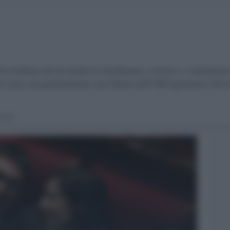
stra italiana che ha anche la cittadinanza svizzera e statunitens
è stata europarlamentare per l'Italia nell'VIII legislatura (2014-
ell'Emilia-Romagna e ha svolto il ruolo di vicepresidente nella 
 ottobre 2022). Alle elezioni politiche del 25 settembre 2022 
3.19
atico - Italia Democratica e Progressista, ed è stata aletta depu
ecipare alle primarie.