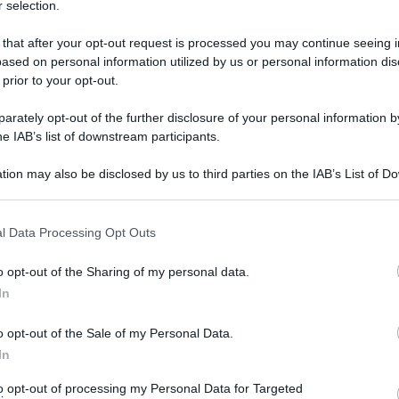
 selection.
 that after your opt-out request is processed you may continue seeing i
ased on personal information utilized by us or personal information dis
 prior to your opt-out.
Manovra /
Schlein tuona
Democratici /
rately opt-out of the further disclosure of your personal information by
he IAB’s list of downstream participants.
sulle pensioni: "Un euro
Elly Schlein: "Tregua
e 80 centesimi non sono
anche a Gaza e embargo
tion may also be disclosed by us to third parties on the IAB’s List of 
un aumento ma una presa
totale delle armi a
 that may further disclose it to other third parties.
in giro"
Israele"
 that this website/app uses one or more Google services and may gath
l Data Processing Opt Outs
including but not limited to your visit or usage behaviour. You may click 
 to Google and its third-party tags to use your data for below specifi
o opt-out of the Sharing of my personal data.
ogle consent section.
In
o opt-out of the Sale of my Personal Data.
In
to opt-out of processing my Personal Data for Targeted