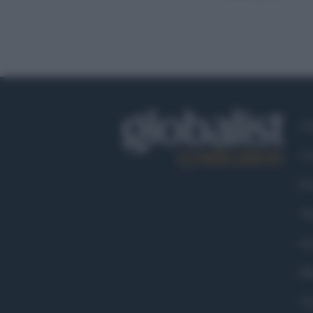
Ch
Co
Fa
Tw
Go
Ma
Co