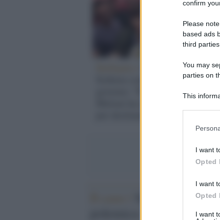
confirm your
Please note
based ads b
third parties
Stellantis /
Automotive,
You may sepa
parties on t
Schlein contro il
governo: "Folle governo
This informa
Meloni ha tagliato fondo
Participants
per destinarlo alle armi"
Please note
Persona
information 
deny consent
I want t
in below Go
Opted 
I want t
Il caso /
Schlein
Opted 
polemica: "Egitto
I want 