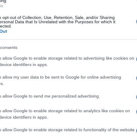
ing.
In
o opt-out of Collection, Use, Retention, Sale, and/or Sharing
ersonal Data that Is Unrelated with the Purposes for which it
lected.
Out
consents
o allow Google to enable storage related to advertising like cookies on
evice identifiers in apps.
o allow my user data to be sent to Google for online advertising
s.
to allow Google to send me personalized advertising.
polemica /
Pd /
Trump, Schlein:
ein dura con
"Non ci riconosciamo
o allow Google to enable storage related to analytics like cookies on
eroli: "Non è la
in una società dove i
evice identifiers in apps.
gioranza a
miliardari si ergono a
dere cosa può o
paladini del popolo
o allow Google to enable storage related to functionality of the website