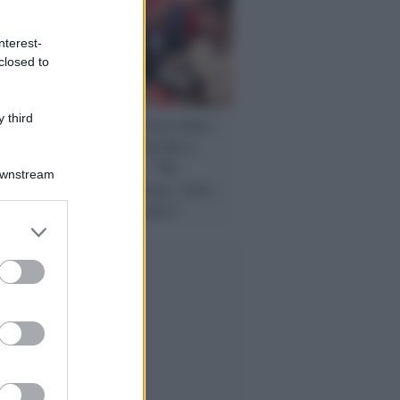
nterest-
closed to
 third
Alleanze /
Schlein dopo
il volo del Pd predica
unità e umiltà: "No
Downstream
all'autosufficienza, sono
vittorie di squadra"
er and store
to grant or
ed purposes