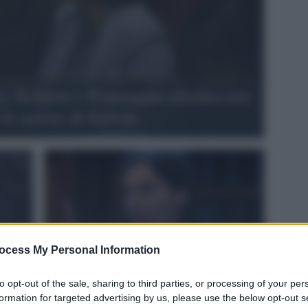
 Schlein e Fratoianni ribadiscono
le azioni di Salvini
di
Migranti /
Elly Schlein in Albania visita il
ocess My Personal Information
mico
centro di Gjader: "Buttati 800 milioni di
euro per ostinazione ideologica"
to opt-out of the sale, sharing to third parties, or processing of your per
formation for targeted advertising by us, please use the below opt-out s