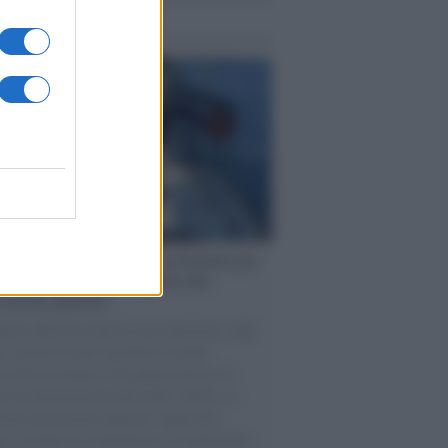
me notizie
ervista /
Marco Croatti e la Flottilla per
 le nostre vele gonfie grazie alla
vazione popolare
natore M5S racconta la sua esperienza sulle
e cariche di aiuti umanitari assalite
sercito israeliano. Una guerra atroce, il
ivo di disumanizzazione delle vittime, il
ismo del governo italiano e degli altri
ei, il ritorno al colonialismo. L'importanza