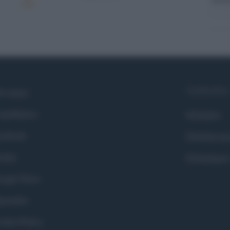
Syndication
i siamo
ntributors
Globalist
cebook
Globalscie
itter
Globalsport
ogle News
stodon
okie Policy