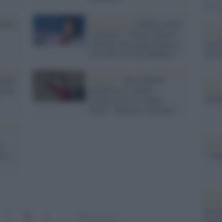
dei m
ccusa
La polemica /
Schlein contro
La d
il governo: "Grave l'attacco
assed
continuo alla magistratura e
devas
l'uso del servizio pubblico"
nanti
Alleanze /
Elly Schlein
Mass
verno
preferisce il 'campo
Sheha
progressista' al 'campo
largo': "Insieme vinciamo"
Sinis
u
"cam
e si
L'int
provi
3
2
4
…
Successivi
Invo