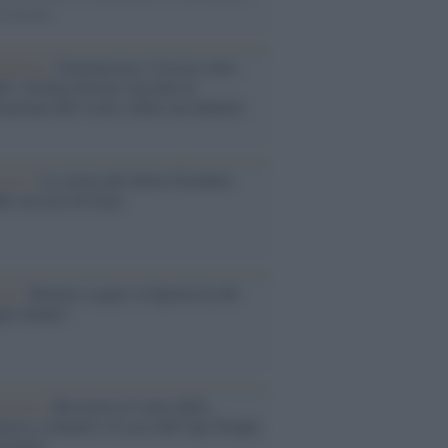
ovimenti.
enuncia /
Overturismo, Corsica sotto
io: Jérôme Ferrari racconta la
tazione dell’isola e della sua identità
acro /
La storia del dottor Ezzideen
b, un eroe di Gaza
tra /
Riarmo a gogò, la figuraccia del
po minato"
ervista /
Resistere al vuoto della
ncia e colmarlo. Il caso dell’Aps People
lvement