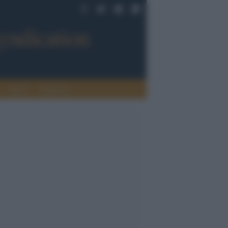
Sport
Tendenze