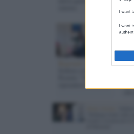
nuova generazione di
deve
sinistra
l'op
I want t
I want t
authenti
Regionali /
Elly
Serv
Schlein con Stefania
Schl
Proietti: "Vogliamo
"Al
riprenderci l'Umbria"
deli
che 
Medio Oriente /
Schlein
"Embargo totale sulle a
Israele e riconoscere lo 
di Palestina"