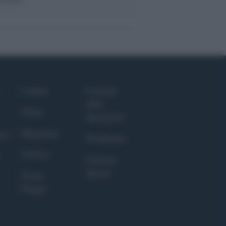
Culture
Giornale
dello
Salute
Spettacolo
Megachip
nce
Wondernet
GiULia
Giuliana
Sgrena
Prima
Pagina