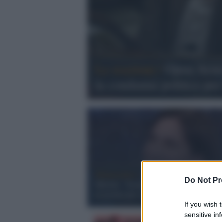
Le reazioni /
Open Arms,
la condanna politica per 
Democratici /
Schlein replica al livore 
Do Not Pr
Meloni: "Scenda dal ring, cerca un ne
al giorno per coprire i fallimenti"
If you wish 
sensitive in