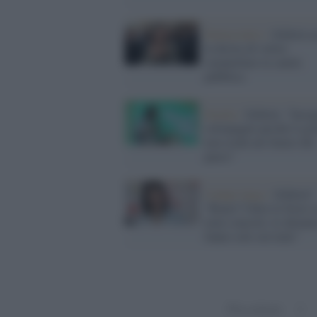
Democratici /
Schlein a
la destra di volere
smantellare la sanità
pubblica
Scuola /
Schlein: "Inseg
sottopagati perché il go
non crede nel futuro del
paese"
Campo largo /
Schlein?
"Renzi? Unire le forze s
temi concreti, le alleanz
fanno solo sui temi"
Precedenti
1