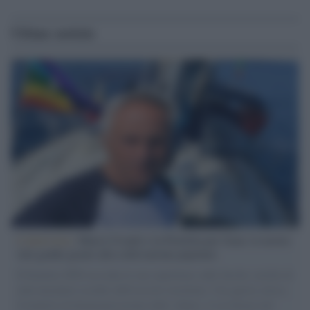
Ultime notizie
L'intervista /
Marco Croatti e la Flottilla per Gaza: le nostre
vele gonfie grazie alla sollevazione popolare
Il Senatore M5S racconta la sua esperienza sulle barche cariche di
aiuti umanitari assalite dall'esercito israeliano. Una guerra atroce,
il tentativo di disumanizzazione delle vittime, il servilismo del