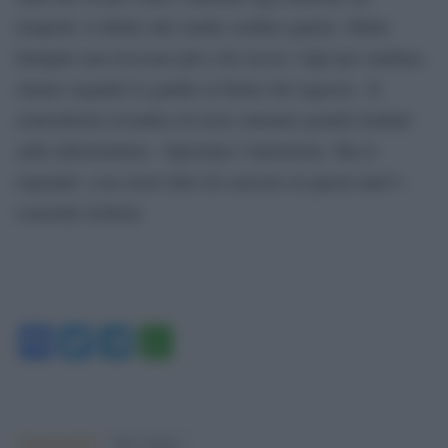
trasporti, il diritto allo studio sembra sparito. Molte
famiglie non riescono più a far uscire i figli per studiare,
stiamo segando le gambe al futuro dei ragazzi». Il
centrodestra rivendica di avere ottenuto grandi risultati
sulle infrastrutture: «Spostano l’attenzione. Ma io
rispondo: cosa avete fatto di concreto in questi anni?»
conclude Schlein.
Facebook
Twitter
Telegram
WhatsApp
Argomenti:
Elly Schlein