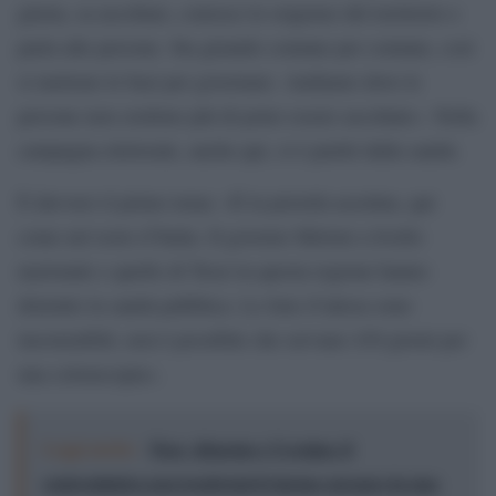
giusta, sa ascoltare, conosce le esigenze del territorio e
parla alle persone. Sta girando comune per comune, così
si mettono le basi per governare. Andiamo dove le
persone non credono più di poter essere ascoltate». Nella
campagna elettorale, anche qui, si è partiti dalla sanità.
È davvero il primo tema: «È la priorità assoluta, qui
come nel resto d’Italia. Il governo Meloni a livello
nazionale e quello di Tesei in questa regione hanno
distrutto la sanità pubblica. Le liste d’attesa sono
insostenibili, non è possibile che servano 430 giorni per
una colonscopia».
Leggi anche:
Pace, disarmo e Ucraina: il
centrosinistra non trasformi il riarmo europeo in una