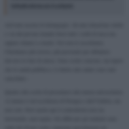
battaglia interna per le primarie
Arrivano accuse di demagogia: «In una situazione simile
o vai dal privato tirando fuori tutti i soldi di tasca tua
oppure rinunci a curarti. Noi non lo accettiamo.
Chiediamo più risorse, più personale per abbattere
davvero le liste di attesa. Sono scelte concrete, ma ripeto
che la sanità pubblica e il diritto alla salute sono stati
cancellati».
Quanto alla scelta di presentarsi alla mensa universitaria:
«L’ateneo è un’eccellenza di Perugia e dell’Umbria, ma
non solo. Però anche qui il centrodestra non sta
investendo, anzi taglia. Gli affitti per gli studenti sono
saliti del 40 per cento, mancano agevolazioni sui