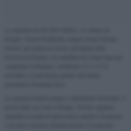
La segretaria del Pd, Elly Schlein, e la sindaca di
Perugia, Vittoria Ferdinandi, tengono stretta Stefania
Proietti, già sindaca di Assisi e presidente della
Provincia di Perugia, ora candidata del campo largo per
conquistare la Regione e spodestare, il 17 e il 18
novembre, il centrodestra guidato dall’attuale
governatrice Donatella Tesei.
La segretaria Schlein spiega a «Quotidiano Nazionale» il
perché della sua visita a Perugia: «Perché vogliamo
riprendere la guida di questa terra e perché è un piacere
e un onore sostenere Stefania Proietti. È la persona