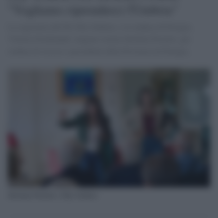
"Vogliamo riprenderci l'Umbria"
La segretaria del Pd, Elly Schlein, e la sindaca di Perugia,
Vittoria Ferdinandi, tengono stretta Stefania Proietti, già
sindaca di Assisi e presidente della Provincia di Perugia,
Stefania Proietti e Elly Schlein