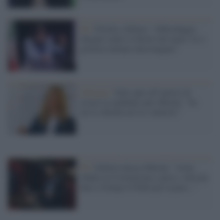
Pd /
Flotilla, Schlein: “Abbordaggio
illegale contro il diritto del mare, Ue e
governo italiano intervengano”
Alleanze /
Salis apre all’ipotesi di
essere la candidata anti-Meloni: “Se
me lo chiedessero lo valuterei”
Pd /
Schlein attacca Meloni: "Avete
sfidato la Costituzione e perso, volevate
dare a Trump il Nobel per la pace..."