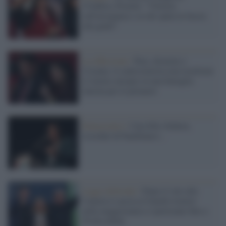
l'Umbria, Proietti: "Vittoria
sull'arroganza e su chi sputa in faccia
alla gente"
La riflessione /
Pace, disarmo e
Ucraina: il centrosinistra non trasformi
il riarmo europeo in una battaglia
interna per le primarie
Democratici /
Cara Elly Schlein,
ricordati di Panebianco...
Legge elettorale /
Dopo il voto alla
Camera è caccia ai franchi tiratori:
nella maggioranza si ipotizzano fino a
50 dissidenti