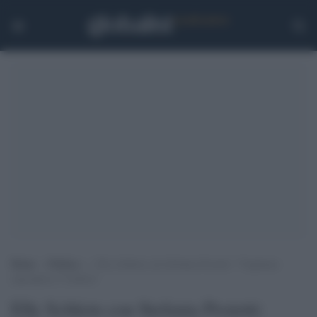
Home
>
Politica
>
Elly Schlein con Stefania Proietti: “Vogliamo
riprenderci l’Umbria”
Elly Schlein con Stefania Proietti: