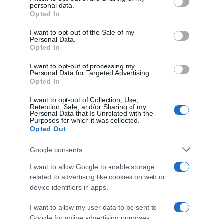
non trasformi il riarmo europeo in una battaglia interna per
disclose it to other third parties.
personal data.
le primarie
Opted In
Please note that this website/app uses one or more Google
services and may gather and store information including but
I want to opt-out of the Sale of my
Personal Data.
not limited to your visit or usage behaviour. You may click to
Opted In
grant or deny consent to Google and its third-party tags to
use your data for below specified purposes in below Google
I want to opt-out of processing my
consent section.
Personal Data for Targeted Advertising.
Opted In
I want to opt-out of Collection, Use,
Retention, Sale, and/or Sharing of my
Personal Data that Is Unrelated with the
Purposes for which it was collected.
Opted Out
Syndication
Culture
Google consents
Salute
Globalist
I want to allow Google to enable storage
related to advertising like cookies on web or
Megachip
Globalscience
device identifiers in apps.
GiULia
Globalsport
I want to allow my user data to be sent to
Google for online advertising purposes.