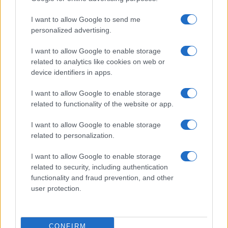
Prima Pagina
I want to allow Google to send me
personalized advertising.
Giornale dello
Chi siamo
I want to allow Google to enable storage
Spettacolo
related to analytics like cookies on web or
Contributors
device identifiers in apps.
Wondernet
Facebook
I want to allow Google to enable storage
Giuliana Sgrena
related to functionality of the website or app.
Twitter
I want to allow Google to enable storage
Google News
related to personalization.
Mastodon
I want to allow Google to enable storage
related to security, including authentication
Cookie Policy
functionality and fraud prevention, and other
user protection.
Preferenze Privacy
CONFIRM