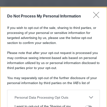
governo italiano e degli altri europei, il ritorno al colonialismo.
L'importanza dei movimenti.
Do Not Process My Personal Information
Perché i centri di intrattenimento per famiglie investono in
attrazioni ad alta tecnologia
If you wish to opt-out of the sale, sharing to third parties, or
processing of your personal or sensitive information for
targeted advertising by us, please use the below opt-out
section to confirm your selection.
Il conflitto /
La mafia russa e l'arma del caos
Please note that after your opt-out request is processed you
may continue seeing interest-based ads based on personal
information utilized by us or personal information disclosed to
third parties prior to your opt-out.
Tel Aviv /
Netanyahu si smarca da Trump: "Israele farà tutto
You may separately opt-out of the further disclosure of your
quello che è necessario per la sua sicurezza"
personal information by third parties on the IAB’s list of
downstream participants.
Personal Data Processing Opt Outs
This information may also be disclosed by us to third parties
La riflessione /
Pace, disarmo e Ucraina: il centrosinistra
on the IAB’s List of Downstream Participants that may further
I want to opt-out of the Sharing of my