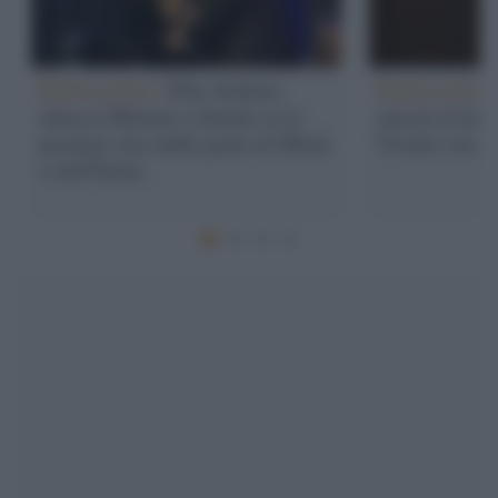
Democratici /
Elly Schlein
Democratici 
attacca Meloni e chiede se la
ancora il pia
premier stia dalla parte di Musk
Ursula von d
o dell'Italia