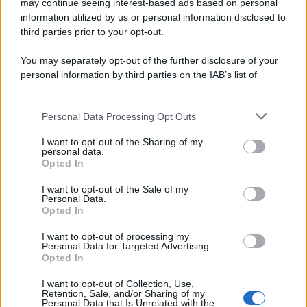
may continue seeing interest-based ads based on personal
information utilized by us or personal information disclosed to
third parties prior to your opt-out.
Il libro /
Gaza, la ferita del mondo: Nancy Fraser racconta la
You may separately opt-out of the further disclosure of your
crisi morale dell’Occidente
personal information by third parties on the IAB’s list of
downstream participants.
Personal Data Processing Opt Outs
This information may also be disclosed by us to third parties
Il riconoscimento /
I Teatri condominiali all'italiana del
on the IAB’s List of Downstream Participants that may further
XVIII e XIX secolo proclamati patrimonio dell'umanità
I want to opt-out of the Sharing of my
disclose it to other third parties.
personal data.
Unesco
Opted In
Please note that this website/app uses one or more Google
services and may gather and store information including but
I want to opt-out of the Sale of my
Personal Data.
not limited to your visit or usage behaviour. You may click to
Opted In
grant or deny consent to Google and its third-party tags to
use your data for below specified purposes in below Google
I want to opt-out of processing my
consent section.
Personal Data for Targeted Advertising.
Opted In
I want to opt-out of Collection, Use,
Retention, Sale, and/or Sharing of my
Personal Data that Is Unrelated with the