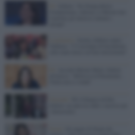
Pd /
Schlein: "Da Trump delirio
d'onnipotenza, vedremo se Meloni farà
rispettare gli interessi italiani e
europei"
La polemica /
Scuola, Schlein contro
Valditara: "C'è nostalgia di bacchettate
sulle mani invece servono investimenti"
Pd /
Accordo Meloni-Musk, Schlein
all'attacco: "Riferisca in Parlamento,
l'Italia non si svende"
Orizzonti /
Pd, il bilancio di Elly
Schlein: un anno tra sfide e successi per
i democratici
Social /
Gli auguri di Natale dei
politici: video da destra mentre Elly