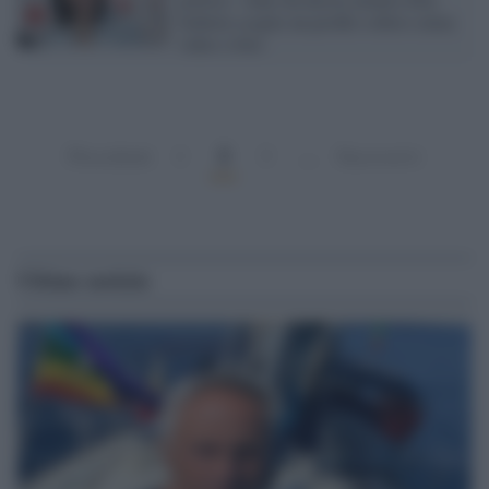
Schlein sceglie un profilo sobrio senza
video o foto
2
Precedenti
1
3
…
Successivi
Ultime notizie