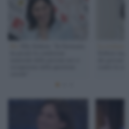
Pd /
Elly Schlein: "In Germania
La rivelazion
ha pesato la condizione
Schlein impal
materiale delle persone noi ci
dei giovani di
occupereme della questione
contro la seg
sociale"