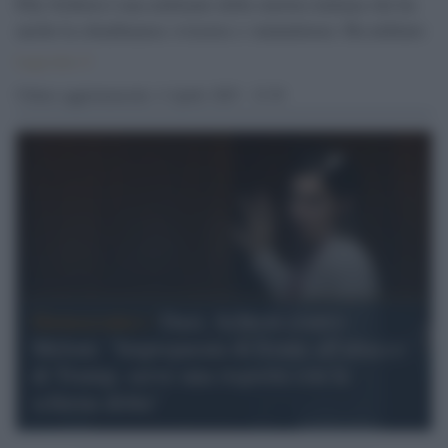
Elly Schlein è una militante della sinistra italiana che ha
anche la cittadinanza svizzera e statunitense. Ha militato
in diverse formazioni di sinistra (Pd, Possibile,
Coraggiosa) ed è stata europarlamentare per l'Italia
Ultimo aggiornamento: 4 Aprile 2025 - 15.39
nell'VIII legislatura (2014-2019) eletta nelle liste del Pd.
È stata eletta poi all'Assemblea legislativa dell'Emilia-
Romagna e ha svolto il ruolo di vicepresidente
nella giunta regionale di Stefano Bonaccini (dal 28
febbraio 2020 al 24 ottobre 2022). Alle elezioni politiche
del 25 settembre 2022 è stata candidata
alla Camera come indipendente nella lista Partito
Democratico - Italia Democratica e Progressista, ed è
stata aletta deputata. Si è candidata alla guida del Partito
Democratici /
Dazi, Schlein contro
Democratico decidendo di partecipare alle primarie.
Meloni: "Impreparata di fronte all'attacco
di Trump, serve una risposta con la
schiena dritta"