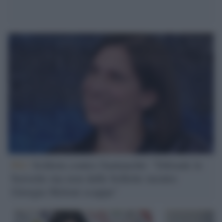
Pd /
Schlein contro Santanchè: "Difende le
borsette ma non dalle bollette mentre
Giorgia Meloni scappa"