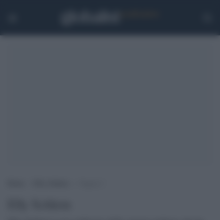
Home
>
Elly Schlein
>
Pagina 2
Elly Schlein