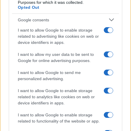
Purposes for which it was collected.
Opted Out
Syndication
Culture
Google consents
Salute
Globalist
I want to allow Google to enable storage
related to advertising like cookies on web or
Megachip
Globalscience
device identifiers in apps.
GiULia
Globalsport
I want to allow my user data to be sent to
Google for online advertising purposes.
Prima Pagina
I want to allow Google to send me
personalized advertising.
Giornale dello
Chi siamo
I want to allow Google to enable storage
Spettacolo
related to analytics like cookies on web or
Contributors
device identifiers in apps.
Wondernet
Facebook
I want to allow Google to enable storage
Giuliana Sgrena
related to functionality of the website or app.
Twitter