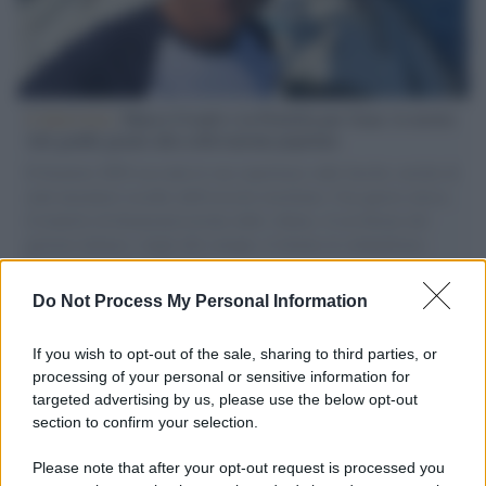
L'intervista /
Marco Croatti e la Flottilla per Gaza: le nostre
vele gonfie grazie alla sollevazione popolare
Il Senatore M5S racconta la sua esperienza sulle barche cariche di
aiuti umanitari assalite dall'esercito israeliano. Una guerra atroce,
il tentativo di disumanizzazione delle vittime, il servilismo del
governo italiano e degli altri europei, il ritorno al colonialismo.
L'importanza dei movimenti.
Do Not Process My Personal Information
L’apertura /
Porto Cesareo, inaugurato il Parco archeologico
sommerso: tremila anni di storia tra terra e mare
If you wish to opt-out of the sale, sharing to third parties, or
processing of your personal or sensitive information for
targeted advertising by us, please use the below opt-out
section to confirm your selection.
Musica /
Torna il Pif, un festival unico in tutta l’Irpinia che
guarda al di là dei propri confini
Please note that after your opt-out request is processed you