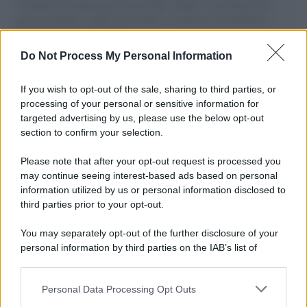
il tentativo di disumanizzazione delle vittime, il servilismo del
governo italiano e degli altri europei, il ritorno al colonialismo.
L'importanza dei movimenti.
Do Not Process My Personal Information
Tel Aviv /
La “vittoria totale” di Israele significa una guerra
senza fine
If you wish to opt-out of the sale, sharing to third parties, or
processing of your personal or sensitive information for
targeted advertising by us, please use the below opt-out
section to confirm your selection.
Vangelo /
La vita si intreccia con le paure come il giorno
succede alla notte
Please note that after your opt-out request is processed you
may continue seeing interest-based ads based on personal
information utilized by us or personal information disclosed to
third parties prior to your opt-out.
La scoperta /
Oplontis, le vittime dell’eruzione del Vesuvio
You may separately opt-out of the further disclosure of your
furono più numerose del previsto
personal information by third parties on the IAB’s list of
downstream participants.
Personal Data Processing Opt Outs
This information may also be disclosed by us to third parties
Il medagliere /
Europei di nuoto: Pellecani guida una super
on the IAB’s List of Downstream Participants that may further