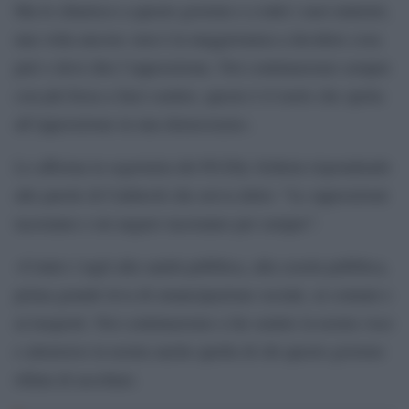
Ma lo chiarisco a questo governo e a tutti i suoi ministri,
una volta ancora: non è la maggioranza a decidere cosa
può o deve dire l’opposizione. Noi continueremo sempre
con più forza a farci sentire, questo è il ruolo che spetta
all’opposizione in una democrazia».
Lo afferma la segretaria del Pd Elly Schlein rispondendo
alle parole di Calderoli che aveva detto: “Le opposizioni
taceranno e mi auguro taceranno per sempre”.
«Contro i tagli alla sanità pubblica, alla scuola pubblica,
prima grande leva di emancipazione sociale, ai comuni e
ai trasporti. Noi continueremo a far sentire la nostra voce
e attraverso la nostra anche quella di chi questo governo
rifiuta di ascoltare.