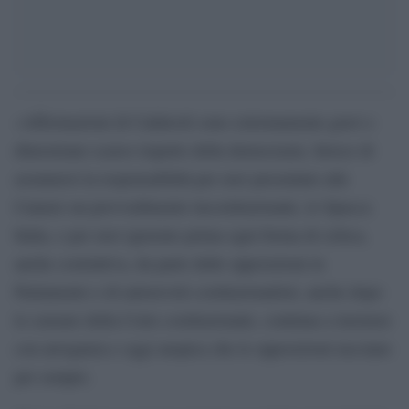
«Affermazioni di Calderoli sono estremamente gravi e
dimostrano scarso rispetto della democrazia. Invece di
assumersi la responsabilità per aver presentato alle
Camere un provvedimento incostituzionale, lo Spacca
Italia, e per aver ignorato prima ogni forma di critica,
anche costruttiva, da parte delle opposizioni in
Parlamento e di autorevoli costituzionalisti, anche dopo
le censure della Corte costituzionale, continua a insistere
con arroganza e oggi auspica che le opposizioni tacciano
per sempre.