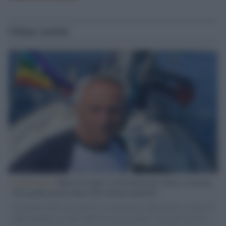
Ultime notizie
L'intervista /
Marco Croatti e la Flottilla per Gaza: le nostre
vele gonfie grazie alla sollevazione popolare
Il Senatore M5S racconta la sua esperienza sulle barche cariche di
aiuti umanitari assalite dall'esercito israeliano. Una guerra atroce,