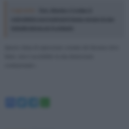
Leggi anche:
Pace, disarmo e Ucraina: il
centrosinistra non trasformi il riarmo europeo in una
battaglia interna per le primarie
Questo clima di repressione costante del dissenso deve
finire, non è accettabile in una democrazia
costituzionale».
Facebook
Twitter
Telegram
WhatsApp