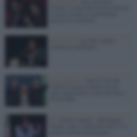
La riflessione /
Pace, disarmo e
Ucraina: il centrosinistra non trasformi
il riarmo europeo in una battaglia
interna per le primarie
Democratici /
Cara Elly Schlein,
ricordati di Panebianco...
Legge elettorale /
Dopo il voto alla
Camera è caccia ai franchi tiratori:
nella maggioranza si ipotizzano fino a
50 dissidenti
Pd /
Flotilla, Schlein: “Abbordaggio
illegale contro il diritto del mare, Ue e
governo italiano intervengano”