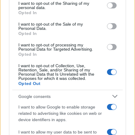
I want to opt-out of the Sharing of my
Italia
disclose it to other third parties.
personal data.
Opted In
Please note that this website/app uses one or more Google
services and may gather and store information including but
I want to opt-out of the Sale of my
Personal Data.
not limited to your visit or usage behaviour. You may click to
Opted In
grant or deny consent to Google and its third-party tags to
use your data for below specified purposes in below Google
I want to opt-out of processing my
consent section.
Personal Data for Targeted Advertising.
Opted In
I want to opt-out of Collection, Use,
Retention, Sale, and/or Sharing of my
Personal Data that Is Unrelated with the
Purposes for which it was collected.
Opted Out
Syndication
Culture
Google consents
Salute
Globalist
I want to allow Google to enable storage
related to advertising like cookies on web or
Megachip
Globalscience
device identifiers in apps.
GiULia
Globalsport
I want to allow my user data to be sent to