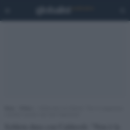
Home
>
Politica
>
Schlein dura con Calderoli: “Non è la maggioranza
a decidere cosa può o deve dire l’opposizione”
Schlein dura con Calderoli: "Non è la