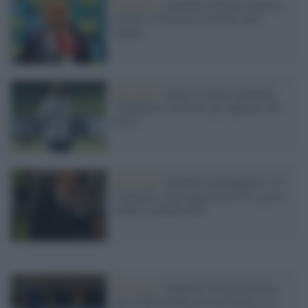
Nazionale /
Spalletti rilassato dopo la
vittoria: "Ora posso lavorare più
sereno"
Nazionale /
Italia-Ucraina, Spalletti:
"Dobbiamo meritarci gli applausi dei
tifosi"
Nazionale /
Spalletti amareggiato: "Ci
è mancato il passaggio decisivo, perse
troppe seconde palle"
Nazionale /
Spalletti stecca la prima:
con la Macedonia del nord finisce in