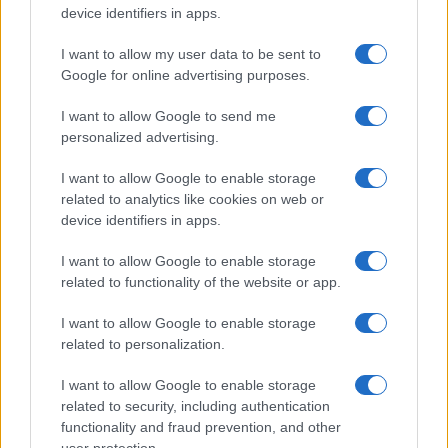
Megachip
Globalscience
device identifiers in apps.
GiULia
Globalsport
I want to allow my user data to be sent to
Google for online advertising purposes.
Prima Pagina
I want to allow Google to send me
personalized advertising.
Giornale dello
Chi siamo
I want to allow Google to enable storage
Spettacolo
related to analytics like cookies on web or
Contributors
device identifiers in apps.
Wondernet
Facebook
I want to allow Google to enable storage
Giuliana Sgrena
related to functionality of the website or app.
Twitter
I want to allow Google to enable storage
Google News
related to personalization.
Mastodon
I want to allow Google to enable storage
related to security, including authentication
Cookie Policy
functionality and fraud prevention, and other