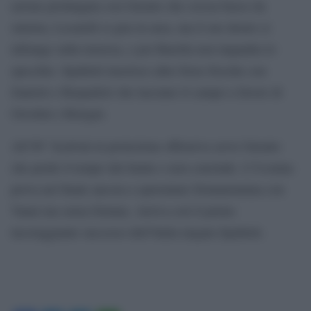
azione prolungata con Gnonto che crossa basso da
sinistra, Locatelli si gira in area, ma il suo destro si
infrange sulla traversa, e poi Barella non inquadra lo
specchio. Spalletti inserisce altre forze fresche con
Zaniolo e Raspadori che lasciano il campo a favore di
Orsolini e Retegui.
All’89’ Scalvini in proiezione offensiva serve Gnonto
che perde il tempo dal limite e non conclude. L’Ucraina
prova nel finale ancora a spaventare Donnarumma con
Vanat ma senza fortuna. Arriva così il primo
incoraggiante successo dell’Italia targata Spalletti.