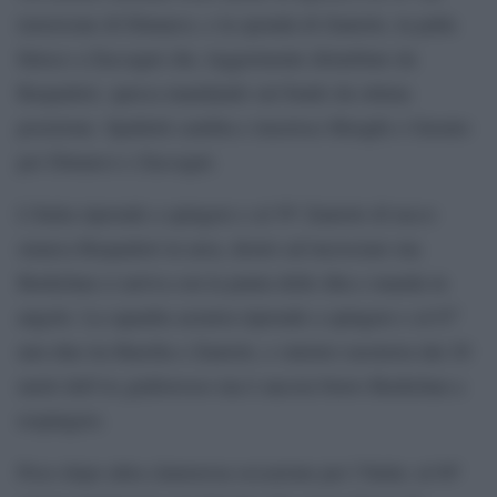
traversone di Dimarco, e la sponda di Zaniolo, la palla
finisce a Zaccagni che, leggermente disturbato da
Raspadori, spreca mandando sul fondo da ottima
posizione. Spalletti cambia e inserisce Biraghi e Gnonto
per Dimarco e Zaccagni.
L’Italia riprende a spingere e al 59′ Zaniolo di tacco
smarca Raspadori in area, destro ad incrociare ma
Bushchan ci arriva con la punta delle dita e manda in
angolo. La squadra azzurra riprende a spingere e al 67′
uno-due tra Barella e Zaniolo, e sinistro rasoterra dai 20
metri dell’ex giallorosso ma è ancora bravo Bushchan a
respingere.
Poco dopo altra clamorosa occasione per l’Italia: al 69′