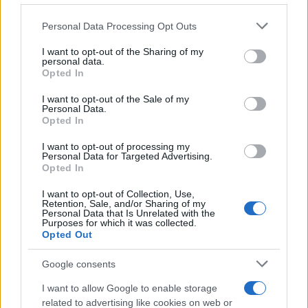
Personal Data Processing Opt Outs
This information may also be disclosed by us to third parties
Il conflitto /
La mafia russa e l'arma del caos
on the IAB’s List of Downstream Participants that may further
I want to opt-out of the Sharing of my
disclose it to other third parties.
personal data.
Opted In
Please note that this website/app uses one or more Google
services and may gather and store information including but
I want to opt-out of the Sale of my
Personal Data.
not limited to your visit or usage behaviour. You may click to
Opted In
grant or deny consent to Google and its third-party tags to
use your data for below specified purposes in below Google
I want to opt-out of processing my
consent section.
Personal Data for Targeted Advertising.
Opted In
I want to opt-out of Collection, Use,
Retention, Sale, and/or Sharing of my
Personal Data that Is Unrelated with the
Purposes for which it was collected.
Opted Out
Syndication
Culture
Google consents
Salute
Globalist
I want to allow Google to enable storage
related to advertising like cookies on web or