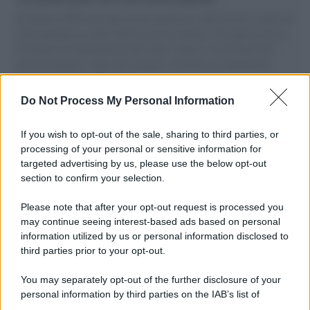
Il Senatore M5S racconta la sua esperienza sulle barche cariche di
aiuti umanitari assalite dall'esercito israeliano. Una guerra atroce,
il tentativo di disumanizzazione delle vittime, il servilismo del
governo italiano e degli altri europei, il ritorno al colonialismo.
L'importanza dei movimenti.
Do Not Process My Personal Information
Il lutto /
Addio a Francesco Guccini, il poeta della canzone
d’autore italiana
If you wish to opt-out of the sale, sharing to third parties, or
processing of your personal or sensitive information for
targeted advertising by us, please use the below opt-out
section to confirm your selection.
L'anniversario /
90 anni di Yves Saint Laurent, tra moda e
scandali
Please note that after your opt-out request is processed you
may continue seeing interest-based ads based on personal
information utilized by us or personal information disclosed to
third parties prior to your opt-out.
Perché i centri di intrattenimento per famiglie investono in
You may separately opt-out of the further disclosure of your
attrazioni ad alta tecnologia
personal information by third parties on the IAB’s list of
downstream participants.