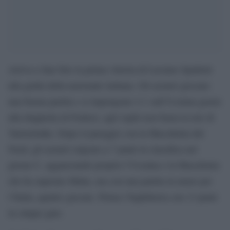
Arriva a San Siro la prima vittoria di Luciano Spalletti
alla guida della nazionale italiana. Gli azzurri giocano
una buona partita e si impongono 2-1 sull’Ucraina grazie
alla doppietta di Frattesi, agli ospiti non basta la rete di
Yarmolenko. Dopo il pareggio con la Macedonia del
Nord, gli azzurri salgono a 7 punti in classifica nel
girone C, agganciando proprio l’Ucraina e la Macedonia
che ha superato Malta, ma con una partita in meno per
l’Italia, quattro giocate. Prima l’Inghilterra con 13 punti
in cinque gare.