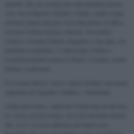
Spalletti, alla sua seconda gara sulla panchina azzurra,
visto i ko di Mancini, Politano e Tonali, cambia cinque
elementi rispetto alla gara con la Macedonia. In difesa,
Scalvini è titolare insieme a Bastoni. Nel tridente
d’attacco, troviamo Zaniolo, Raspadori e Zaccagni, con
Immobile in panchina. A centrocampo, Frattesi e
Locatelli prendono il posto di Tonali e Cristante, mentre
Barella è confermato.
Il ct ucraino Rebrov, invece, schiera Dovbyk come punta,
supportato da Tsygankov, Sudakov e Yarmolenko.
L’Italia parte bene e, spinta dai 55mila tifosi di San Siro,
al 3′ prova con Di Lorenzo, ma il tiro dal limite termina
alto. Al 10′, lo stesso difensore del Napoli serve
Raspadori, che vince un rimpallo in area con Zabarnyi,