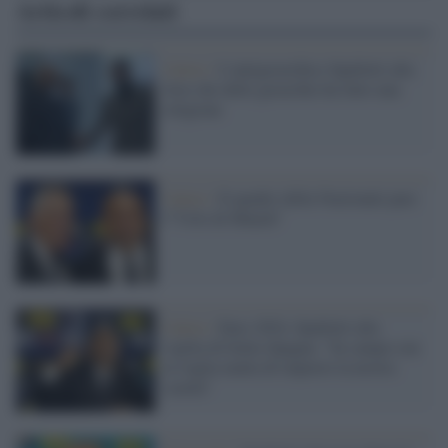
Articoli correlati
Calcio /
L'antigerarchico Spalletti alla
Juve che delle gerarchie ha fatto una
religione
Calcio /
Il quadro della Nazionale pare
l'"Urlo di Munch"
Calcio /
Euro 2024, Spalletti alla
vigilia di Italia-Spagna: "In campo con
la voglia matta di imporre la nostra
scuola"