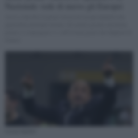
Nazionale vede di nuovo gli Europei
Arriva a San Siro la prima vittoria di Luciano Spalletti alla
guida della nazionale italiana. Gli azzurri giocano una buona
partita e si impongono 2-1 sull'Ucraina grazie alla doppietta di
Frattesi
Luciano Spalletti