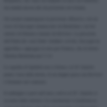
ma manda ancora alto da posizione ravvicinata.
Gli azzurri mantengono la pressione offensiva, con un
cross di Zaccagni smanacciato da Bushchan e un bel
sinistro di Dimarco murato da Krivtsov. La pressione
dell’Italia dà i suoi frutti: Sudakov scivola, Zaccagni ne
approfitta e appoggia in area per Frattesi, che di destro
fulmina Bushchan per l’1-0.
La squadra di Spalletti non si ferma e al 20′ Zaniolo
punta l’area dalla destra, fa un doppio passo ma Krivtsov
è fortunato nel contrasto.
Il raddoppio è però nell’aria e arriva al 29′: Zaniolo si
accentra dalla sinistra e la conclusione si trasforma in