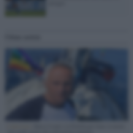
pareggio
Ultime notizie
L'intervista /
Marco Croatti e la Flottilla per Gaza: le nostre
vele gonfie grazie alla sollevazione popolare