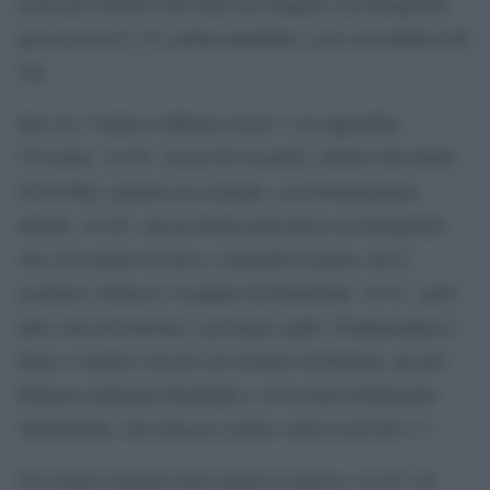
assist per Frattesi che dopo un rimpallo con Raspadori
gira in porta il 2-0, prima annullato e poi convalidato dal
Var.
Sul 2-0, l’Italia si abbassa un po’ e ne approfitta
l’Ucraina. Al 36′, errore di Locatelli, sinistro dal limite
di Dovbyk, potente ma centrale, con Donnarumma
attento. Al 40′, ancora Italia pericolosa con Raspadori
che si fa spazio in area e conclude in porta, ma il
rasoterra velenoso è respinto da Bushchan. Al 41′, però,
altro calo di tensione e gol degli ospiti: Donnarumma è
bravo e reattivo sul tiro ravvicinato di Dovbyk, ma poi
Dimarco anticipa Zinchenko e serve inavvertitamente
Yarmolenko, che insacca a porta vuota il gol del 2-1.
Gli azzurri iniziano forte anche la ripresa e al 54′ sul