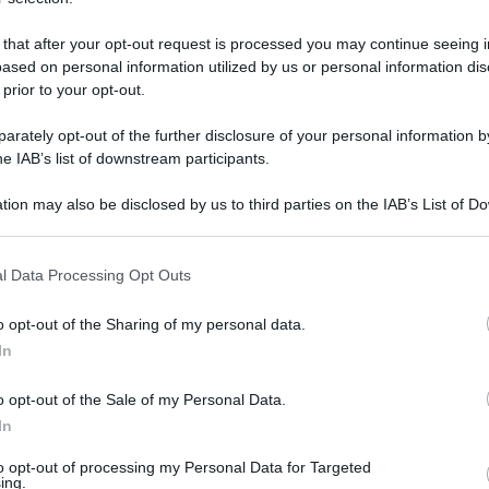
 that after your opt-out request is processed you may continue seeing i
ased on personal information utilized by us or personal information dis
 prior to your opt-out.
rately opt-out of the further disclosure of your personal information by
he IAB’s list of downstream participants.
ani, che si è sputato su una mano (per
tion may also be disclosed by us to third parties on the IAB’s List of 
 that may further disclose it to other third parties.
a sonora pacca sul sedere a Greta Beccaglia
 that this website/app uses one or more Google services and may gath
 “un simpatico burlone”. Lo definisce così la sua
l Data Processing Opt Outs
including but not limited to your visit or usage behaviour. You may click 
del Carlino. Un’intervista gonfia di lacrime in
 to Google and its third-party tags to use your data for below specifi
o opt-out of the Sharing of my personal data.
ogle consent section.
che davanti alle telecamere, quindi ben
In
elevisiva, ha compiuto una molestia sessuale
o opt-out of the Sale of my Personal Data.
ccia o no) su una donna e ora si lamenta perché
In
gesto.
to opt-out of processing my Personal Data for Targeted
ing.