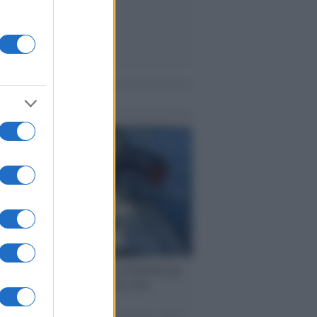
me notizie
ervista /
Marco Croatti e la Flottilla per
 le nostre vele gonfie grazie alla
vazione popolare