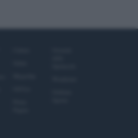
Culture
Giornale
dello
Salute
Spettacolo
Megachip
nce
Wondernet
GiULia
Giuliana
Sgrena
Prima
Pagina