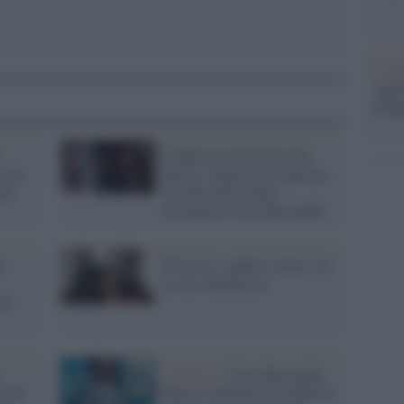
La b
vogli
dirig
Il Questore di Firenze ha
a un
deciso: daspo di tre anni per
nza
il molestatore della
giornalista Greta Beccaglia
,
Prof orco: andava a letto con
le sue studentesse
va:
Violenza /
Greta Beccaglia,
a un
dopo le molestie ora anche le