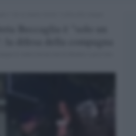
glia è “solo un simpatico burlone”: la difesa della compagna
reta Beccaglia è "solo un
: la difesa della compagna
ompagna di Andrea Serrani tenta di difendere il gesto fatto