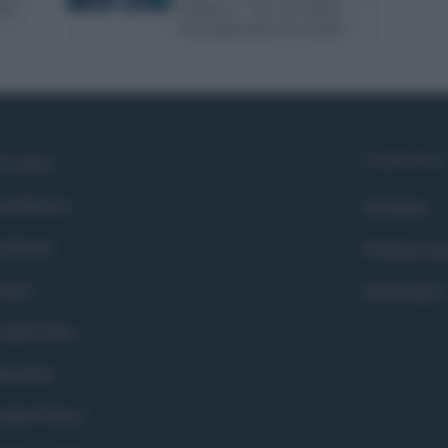
nza
minacce: "Sto ricevendo
messaggi pieni di insulti"
Syndication
i siamo
ntributors
Globalist
cebook
Globalscie
itter
Globalsport
ogle News
stodon
okie Policy