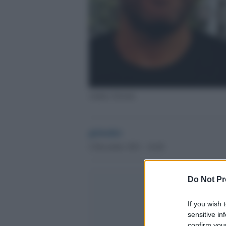
Andrea Serrani
globalist
2 Dicembre 2021 - 16.40
Do Not Pr
If you wish 
sensitive in
confirm your