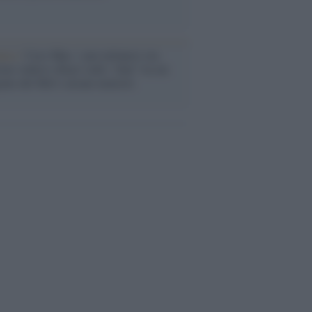
anca /
Caso Mps: i pm milanesi ora
ono vederci chiaro sulle “chat” tra un
ente del Mef e alcuni ministri