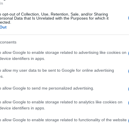
ciale, un amico di tutti” continua ala strenua
In
rispettoso, sempre presente nelle difficoltà di
o opt-out of Collection, Use, Retention, Sale, and/or Sharing
ersonal Data that Is Unrelated with the Purposes for which it
i è fatto problemi a mettere in difficoltà una
lected.
Out
esto alla compagna sembra sfuggire.
Ulti
consents
uello che ci sta capitando. Siamo su tutte le TV
o allow Google to enable storage related to advertising like cookies on
privata che fuori con le persone che lo
evice identifiers in apps.
le a dare una mano quando qualcuno ne ha
o allow my user data to be sent to Google for online advertising
endere gli altri come ben sanno gli amici che gli
s.
sorridere nei momenti bui. È un uomo molto
to allow Google to send me personalized advertising.
si legge ancora.
o allow Google to enable storage related to analytics like cookies on
 cercando di difendere Serrani. A sostegno del
evice identifiers in apps.
L'int
 concittadini che si sono uniti in un gruppo
Gaza:
o allow Google to enable storage related to functionality of the website
solle
di Andrea”. Circa 750 persone che