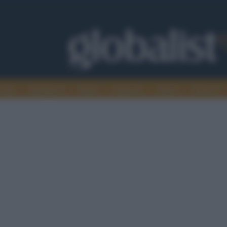
omia
Intelligence
Media
Ambiente
Cultura
Scienza