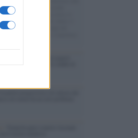
natore M5S racconta la sua esperienza sulle
e cariche di aiuti umanitari assalite
sercito israeliano. Una guerra atroce, il
ivo di disumanizzazione delle vittime, il
ismo del governo italiano e degli altri
ei, il ritorno al colonialismo. L'importanza
ovimenti.
enze /
Sale il numero degli acquisti
e in Europa e aumentano le vendite di
oli second hand
Un partito progressista e di sinistra che
acca sul riarmo ha un serio problema
so /
Trump ha quasi esaurito l'arsenale
ma il tycoon smentisce