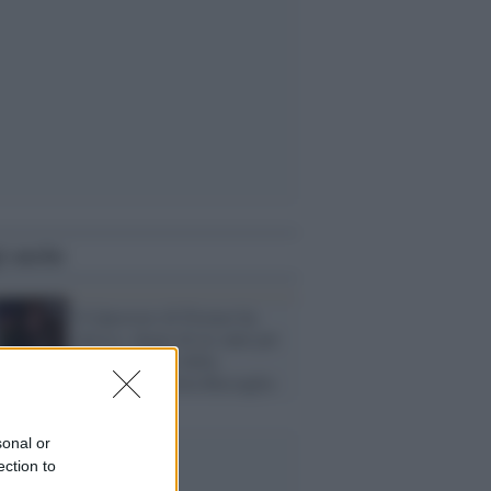
i anche
Il Questore di Firenze ha
deciso: daspo di tre anni per
il molestatore della
giornalista Greta Beccaglia
sonal or
ection to