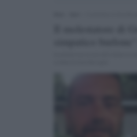
Home
>
Sport
>
Il molestatore di Greta Becca
Il molestatore di G
simpatico burlone"
In un'intervista al resto del Carlino la c
ai danni di Greta Beccaglia