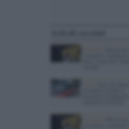
Articoli correlati
Sessismo /
Molestò una
giornalista: condannato 
anno e 6 mesi per viole
sessuale
Lucca /
Forte dei Marmi
avvicinava le donne in
bicicletta e le palpeggia
denunciato un 38enne
Sessismo /
Molestò una
giornalista: condannato 