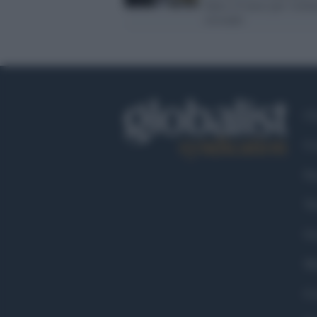
anno e 6 mesi per viole
sessuale
Ch
Co
Fa
Tw
Go
Ma
Co