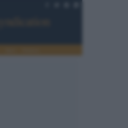
Sport
Tendenze