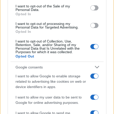
services and may gather and store information including but
I want to opt-out of the Sale of my
Personal Data.
not limited to your visit or usage behaviour. You may click to
Opted In
grant or deny consent to Google and its third-party tags to
use your data for below specified purposes in below Google
I want to opt-out of processing my
consent section.
Personal Data for Targeted Advertising.
Opted In
I want to opt-out of Collection, Use,
Retention, Sale, and/or Sharing of my
Personal Data that Is Unrelated with the
Purposes for which it was collected.
Opted Out
Syndication
Culture
Google consents
Salute
Globalist
I want to allow Google to enable storage
related to advertising like cookies on web or
Megachip
Globalscience
device identifiers in apps.
GiULia
Globalsport
I want to allow my user data to be sent to
Google for online advertising purposes.
Prima Pagina
I want to allow Google to send me