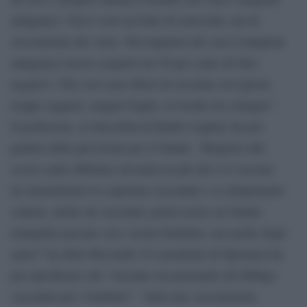
antigenici. Non è solo un fatto di onerosità, ma di
circolazione del virus. Nel migliore dei casi il tampone
antigenico lascia scoperto un 30 per cento di falsi
negativi. Che così sono liberi di circolare ed esporre
troppi soggetti, magari fragili, al rischio di contagio”.
Il professore, ai microfoni di Radio Capital, ha poi
parlato delle previsioni per il Natale. “Rispetto allo
scorso anno abbiamo un’arma in più che è il vaccino.
Se aumentiamo la copertura vaccinale e se adoperiamo
cautela, anche da vaccinati, potrà essere un Natale
tranquillo passato con i nostri familiari, ma anche degli
amici” ha detto Ricciardi. Il consulente di Speranza ha
poi specificato che “nessuno sta pensando all’obbligo
vaccinale per i bambini”. “Sarà una vaccinazione