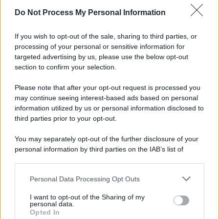
Do Not Process My Personal Information
Tel Aviv /
La “vittoria totale” di Israele significa una guerra
senza fine
If you wish to opt-out of the sale, sharing to third parties, or
processing of your personal or sensitive information for
targeted advertising by us, please use the below opt-out
section to confirm your selection.
Vangelo /
La vita si intreccia con le paure come il giorno
succede alla notte
Please note that after your opt-out request is processed you
may continue seeing interest-based ads based on personal
information utilized by us or personal information disclosed to
third parties prior to your opt-out.
La scoperta /
Oplontis, le vittime dell’eruzione del Vesuvio
You may separately opt-out of the further disclosure of your
furono più numerose del previsto
personal information by third parties on the IAB’s list of
downstream participants.
Personal Data Processing Opt Outs
This information may also be disclosed by us to third parties
Il medagliere /
Europei di nuoto: Pellecani guida una super
on the IAB’s List of Downstream Participants that may further
I want to opt-out of the Sharing of my
Italia
disclose it to other third parties.
personal data.
Opted In
Please note that this website/app uses one or more Google