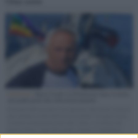
Ultime notizie
L'intervista /
Marco Croatti e la Flottilla per Gaza: le nostre
vele gonfie grazie alla sollevazione popolare
Il Senatore M5S racconta la sua esperienza sulle barche cariche di
aiuti umanitari assalite dall'esercito israeliano. Una guerra atroce,
il tentativo di disumanizzazione delle vittime, il servilismo del
governo italiano e degli altri europei, il ritorno al colonialismo.
L'importanza dei movimenti.