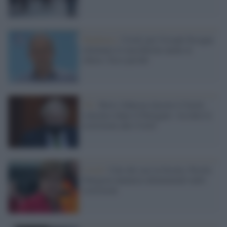
Pandemia /
Covid, per Crisanti bisogna
eliminare le mascherine anche al
chiuso. Ecco perché
Uk /
Boris Johnson rincorre il facile
consenso dopo il Partygate: via tutte le
restrizioni anti-Covid
Covid /
Calo dei casi in Scozia, Nicola
Sturgeon annuncia allentamenti nelle
restrizioni