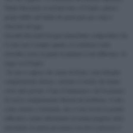
Walter Ricciardi, in un’intervista a Il Foglio, palesa i
propri dubbi sull’utilità del green pass per come è
rilasciato ad oggi.
Secondo Ricciardi bisogna innanzitutto comprendere che
il virus non è sempre uguale e il certificato verde
dovrebbe essere in grado di adattarsi a tali differenze. Si
legge su Il Foglio:
“Se non si capisce che siamo di fronte a una battaglia
completamente diversa, corriamo il rischio che hanno
corso altri governi. Come la Danimarca, che ha pensato
di essersi completamente liberata del problema. O altri,
come Austria o Germania, che si sono trovati in grande
difficoltà e stanno affrontando un’ondata peggiore delle
precedenti. In guerra per prima cosa devi conoscere il