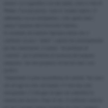
nemico: se ti aggredisce con una spada, come il virus di
Wuhan. Con una pistola, come la variante inglese. O
addirittura con un mitragliatore, come quella delta”,
spiega l’igienista dell’Università Cattolica.
Il consulente del ministro Speranza ritiene che il
certificato sia poco “adatto” a questa fase principalmente
per due motivazioni. La prima, “un problema di
controlli”, poi il problema di sicurezza del tampone
antigenico, che non garantisce di rilevare tutti i casi
positivi.
“Innanzitutto si pone un problema di controlli. Nel senso
che ad oggi in certe circostanze s’è vista una certa
eterogeneità. C’è bisogno di agire sui controllori in
maniera più incisiva. Dopo di che, il certificato verde ha
un vero e proprio tallone d’Achille che sono i tamponi