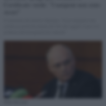
Certificato verde: "I tamponi non sono
sicuri"
Il consulente del ministro Speranza: "Il test antigenico non
certifica la positività almeno del 30% dei soggetti. E poi c'è il
problema dell'eterogeneità dei controlli"
Walter Ricciardi