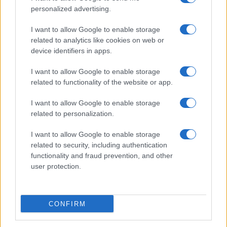
personalized advertising.
Giornale dello
Chi siamo
I want to allow Google to enable storage
Spettacolo
related to analytics like cookies on web or
Contributors
device identifiers in apps.
Wondernet
Facebook
I want to allow Google to enable storage
Giuliana Sgrena
related to functionality of the website or app.
Twitter
I want to allow Google to enable storage
Google News
related to personalization.
Mastodon
I want to allow Google to enable storage
related to security, including authentication
Cookie Policy
functionality and fraud prevention, and other
user protection.
Preferenze Privacy
CONFIRM