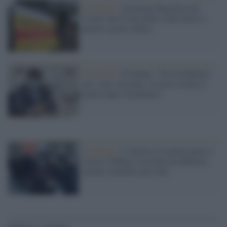
Pandemia /
Germania flagellata dal
Covid: dal 29 dicembre stadi chiusi e
partite a porte chiuse
Pandemia /
D'Amato: "Sì al lockdown
per i non vaccinati, il Lazio rischia il
giallo dopo Capodanno"
Pandemia /
L'Austria è il primo paese a
varare l'obbligo vaccinale da febbraio,
intanto lockdown per tutti