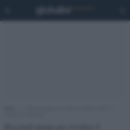
Home
>
.
>
Ricciardi spinge per rivedere il Certificato verde: “I
tamponi non sono sicuri”
Ricciardi spinge per rivedere il