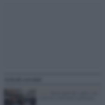
Articoli correlati
Covid /
Nuove regole dal 1 aprile: cosa
si può fare e dove usare il green pass