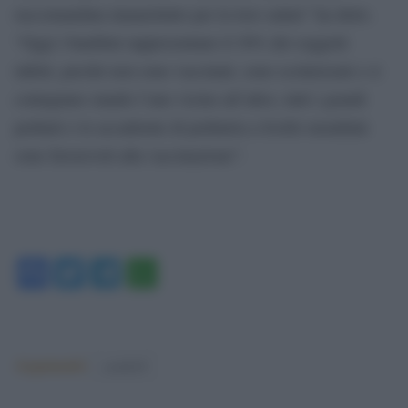
raccomandata innanzitutto per la loro salute” ha detto.
“Oggi i bambini rappresentano il 30% dei soggetti
infetti, perché non sono vaccinati, sono scolarizzati e si
contagiano stando l’uno vicino all’altro, tutti i grandi
pediatri e le accademie di pediatria a livello mondiale
sono favorevoli alla vaccinazione”.
Facebook
Twitter
Telegram
WhatsApp
Argomenti:
covid-19