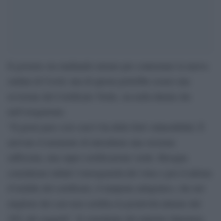
Il governo sta studiando misure per contrastare la nuova
ondata di Covid, una di questa potrebbe essere una
revisione del Certificato Verde, sia nella durata che
nell’erogazione.
“Il green pass così com’è ha delle forti vulnerabilità. È
arrivato il momento di introdurne una versione
rafforzata, una super certificazione verde. Bisogna
considerare infatti l’eterogeneità del virus e poi il tallone
d’Achille del certificato, il tampone antigenico, che nel
migliore dei casi non certifica la positività almeno del
30% dei soggetti”. Il consulente del ministro Speranza