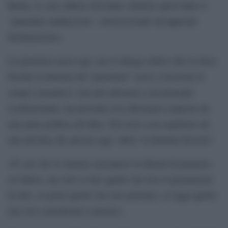
Roma, le case editrici dovranno ottenere quest’anno il
“patentino antifascista”, sottoscrivendo un’apposita
dichiarazione».
La polemica nasce qui, ma si allarga subito oltre la fiera.
Perché la formula del “patentino” serve a riscrivere il
campo semantico: non più adesione a un principio
costituzionale, ma presunto test ideologico imposto da
una parte politica all’altra. Del resto cosa aspettarsi da
una missina che ancora oggi ‘afora’ la fiamma fascista?
«È così che la sinistra concepisce la libertà di pensiero:
sei libero, ma solo se dici quello che loro ti permettono
di dire, se pensi quello che loro pensano, se leggi quello
che loro considerano consono».