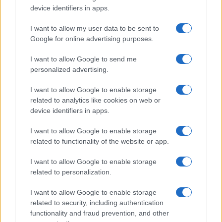
Megachip
Globalscience
device identifiers in apps.
GiULia
Globalsport
I want to allow my user data to be sent to
Google for online advertising purposes.
Prima Pagina
I want to allow Google to send me
personalized advertising.
Giornale dello
Chi siamo
I want to allow Google to enable storage
Spettacolo
related to analytics like cookies on web or
Contributors
device identifiers in apps.
Wondernet
Facebook
I want to allow Google to enable storage
Giuliana Sgrena
related to functionality of the website or app.
Twitter
I want to allow Google to enable storage
Google News
related to personalization.
Mastodon
I want to allow Google to enable storage
related to security, including authentication
Cookie Policy
functionality and fraud prevention, and other