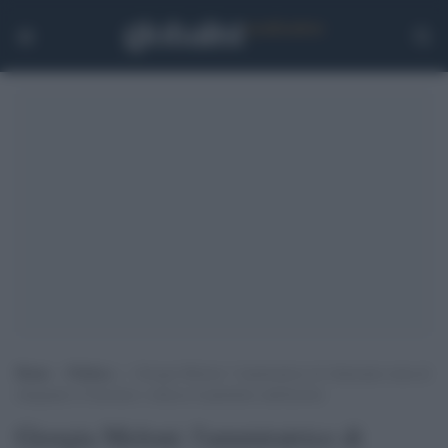
Home
>
Politica
>
Giorgia Meloni: l’ammiratrice di Almirante tenta di
sdoganare il fascismo e attacca il patentino antifascista
Giorgia Meloni: l'ammiratrice di