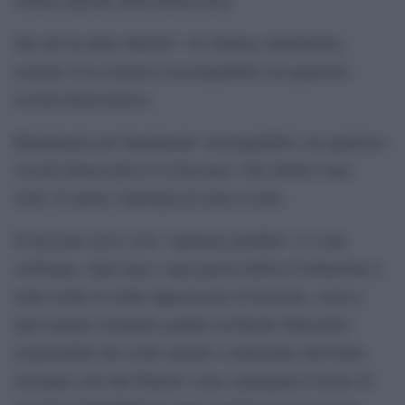
Ma che ha detto Meloni? «Si chiama, banalmente,
censura. E la censura è incompatibile con qualsiasi
società democratica».
Banalmente per banalmente: incompatibile con qualsiasi
società democratica è il fascismo. Che infatti è una
reato. E anche l’apologia di reato è reato.
Il fascismo non è solo “opinione proibita”: è è una
verfrogna. Ogni riga e ogni parola dellòa Costituzione è
stata scritta in totale opposizione al fascismo, ossia a
quel regime criminale guidato da Benito Mussolini
responsabile del crollo morale e materiuale dell’Italia
riscattato solo dai Patrioti, ossia i partigiani il nome di