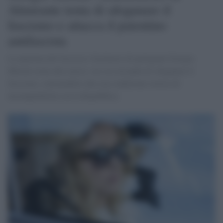
Almirante tenta di sdoganare il
fascismo e attacca il patentino
antifascista
La nipotina del fascista e fucilatore di partigiani Giorgia
Meloni torna alla carica: ora sta cercando di sdoganare il
fascismo, sottraendolo alla sua condizione storica di
incompatibilità con la Repubblica