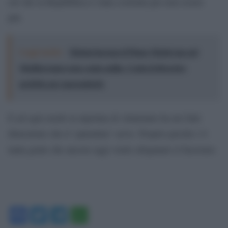
ciò che la Repubblica è stata costruita per non essere
più.
Leggi anche:
Meloni incensa il Piano Mattei ma nel
Mediterraneo non conta nulla: Ceuta il diversivo
perfetto per nasconderlo
E ad ogni modo la nipotina di Almirante ha nei fatti
dimostrato che il ‘patentino’ serve. Proprio perché c’è
tanta gente che ancora oggi vuole sdoganare il fascismo.
Facebook
Twitter
Telegram
WhatsApp