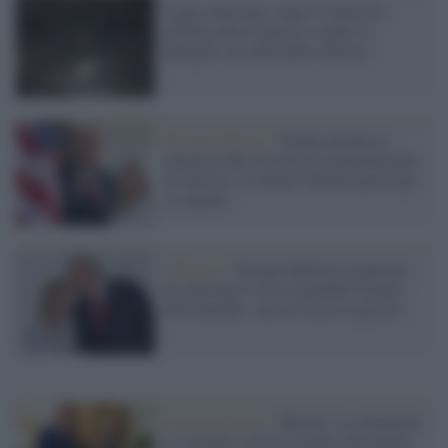
Legge elettorale, dopo il tonfo del
governo alla Camera si riapre la
battaglia sui nodi della riforma
Estrema Destra /
Trump inventa la
minaccia del terrorismo transnazionale
di sinistra: la zelante Meloni partecipa
al summit
Alleanze /
Giorgia Meloni la patriota
ha spezzato le reni al perfido Trump?
Totò direbbe: ma mi faccia il piacere
Estrema Destra /
Meloni: la solidarietà
si concede a chi ha rispetto del popolo