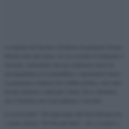
La nipotina del fascista e fucilatore di partigiani Giorgia
Meloni torna alla carica: ora sta cercando di sdoganare il
fascismo, sottraendolo alla sua condizione storica di
incompatibilità con la Repubblica e riportandolo dentro
la grammatica ordinaria del conflitto politico, dove tutto
diventa opinione e nulla più è limite. Eh sì, dimentica
che il fascismo non è una opinione, è un reato.
E cosa ha detto? «Per partecipare alla fiera della piccola
e media editoria “Più libri più liberi”, che si svolgerà a