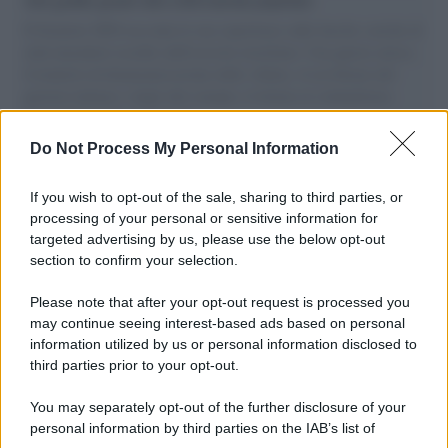
Il Senatore M5S racconta la sua esperienza sulle barche cariche di
aiuti umanitari assalite dall'esercito israeliano. Una guerra atroce,
il tentativo di disumanizzazione delle vittime, il servilismo del
governo italiano e degli altri europei, il ritorno al colonialismo.
L'importanza dei movimenti.
Do Not Process My Personal Information
Palestina /
Il Board of Peace di Trump assegna il primo
contratto per un rudimentale avamposto militare a Gaza
If you wish to opt-out of the sale, sharing to third parties, or
processing of your personal or sensitive information for
targeted advertising by us, please use the below opt-out
section to confirm your selection.
L'evento /
La Sila diventa un palcoscenico naturale: nasce “A
Farla Amare Comincia Tu – Opera Sila”
Please note that after your opt-out request is processed you
may continue seeing interest-based ads based on personal
information utilized by us or personal information disclosed to
third parties prior to your opt-out.
Il ricordo /
Le radici di Francesco Guccini
You may separately opt-out of the further disclosure of your
personal information by third parties on the IAB’s list of