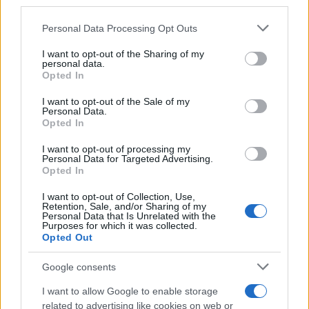
downstream participants.
Personal Data Processing Opt Outs
This information may also be disclosed by us to third parties
L'anniversario /
90 anni di Yves Saint Laurent, tra moda e
on the IAB’s List of Downstream Participants that may further
I want to opt-out of the Sharing of my
scandali
disclose it to other third parties.
personal data.
Opted In
Please note that this website/app uses one or more Google
services and may gather and store information including but
I want to opt-out of the Sale of my
Personal Data.
not limited to your visit or usage behaviour. You may click to
Opted In
grant or deny consent to Google and its third-party tags to
use your data for below specified purposes in below Google
I want to opt-out of processing my
consent section.
Personal Data for Targeted Advertising.
Opted In
I want to opt-out of Collection, Use,
Retention, Sale, and/or Sharing of my
Personal Data that Is Unrelated with the
Purposes for which it was collected.
Opted Out
Syndication
Culture
Google consents
Salute
Globalist
I want to allow Google to enable storage
related to advertising like cookies on web or