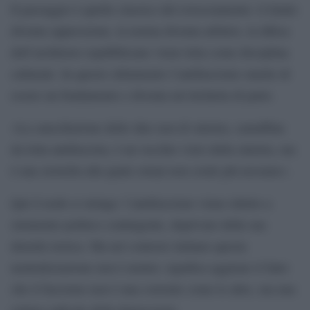
Il passaggio è quello classico del rovesciamento: il limite
diventa oppressione, la norma diventa arbitrio, la difesa
dell’architrave repubblicano viene letta come disciplina
culturale. In questo slittamento l’antifascismo smette di
essere un fondamento e diventa un’etichetta di parte.
«La cancellazione delle idee non di sinistra, camuffata
da lotta antifascista, è un vecchio vizio della sinistra, ma
è una storiella alla quale ormai non crede più nessuno».
Qui il nodo si stringe: l’antifascismo viene ridotto a
strumento politico contingente, deprivato della sua
densità storica. Ma nel contesto italiano questa
neutralizzazione non è neutra: significa aggirare il fatto
che il fascismo non è una corrente come le altre, ma una
rottura radicale della democrazia.