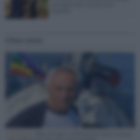
che rappresenta e lei non lo ha
rispettato
Ultime notizie
L'intervista /
Marco Croatti e la Flottilla per Gaza: le nostre
vele gonfie grazie alla sollevazione popolare