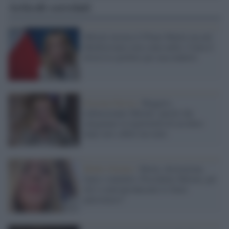
Articoli correlati
Meloni incensa il Piano Mattei ma nel
Mediterraneo non conta nulla: Ceuta il
diversivo perfetto per nasconderlo
Estrema Destra /
Roggero,
imbarazzante Meloni: parole che
sdoganano la legittimità di uccidere
dopo aver subito un reato
Medio Oriente /
Morte, distruzione,
fame e malattie: Presidente Meloni, per
chi è controproducente lo Stato
palestinese?