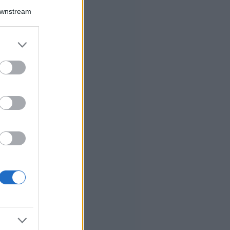
Downstream
er and store
to grant or
ed purposes