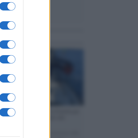
me notizie
ervista /
Marco Croatti e la Flottilla per
 le nostre vele gonfie grazie alla
vazione popolare
natore M5S racconta la sua esperienza sulle