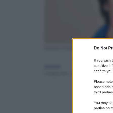
Samantha Cristoforetti
Do Not Pr
If you wish 
globalist
sensitive in
confirm your
3 Febbraio 2017 - 15.42
Please note
based ads b
third parties
You may sepa
parties on t