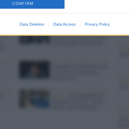
barch
CONFIRM
dall'e
tentat
servil
Data Deletion
Data Access
Privacy Policy
europ
ideo
Scienza /
'Spaziale', un
dei m
podcast che ci porta in orbita
la
con Samantha Cristoforetti
Tel 
are"
signi
Samantha Cristoforetti lascia
a sorpresa l'Aeronautica
militare ma...
Vang
come 
la
Il caso /
AstroSamantha e il
'battesimo del volo': vecchi
rituali o puro nonnismo?
La sc
dell’
nume