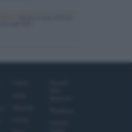
dagliere /
Europei di nuoto: Pellecani
 una super Italia
Culture
Giornale
dello
Salute
Spettacolo
Megachip
nce
Wondernet
GiULia
Giuliana
Sgrena
Prima