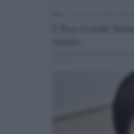
Home
>
.
>
L’Esa rivuole Samantha Cristofore
L'Esa rivuole Sama
spazio
L'astronauta nel mentre è diventata mam
l'incarico.