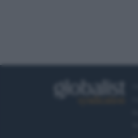
Ch
Co
Fa
Tw
Go