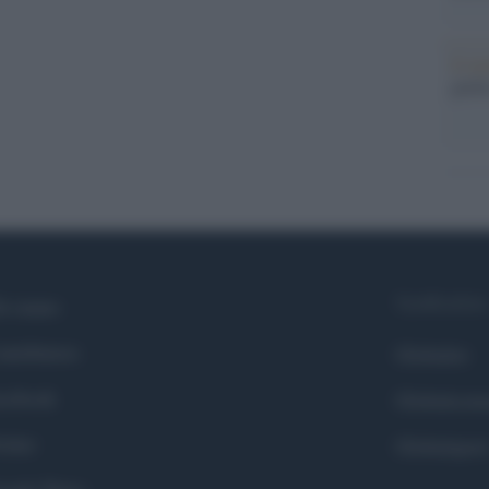
Il me
guida
Syndication
i siamo
ntributors
Globalist
cebook
Globalscie
itter
Globalsport
ogle News