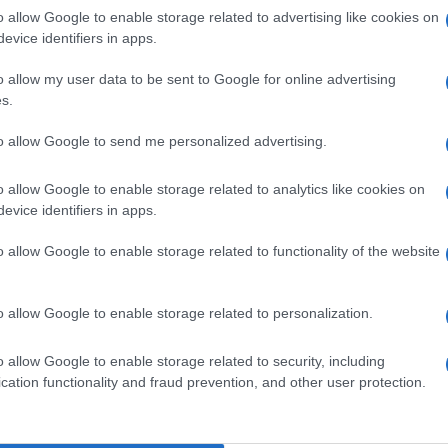
ino al 2024 garantendo che tutti i membri della
o allow Google to enable storage related to advertising like cookies on
evice identifiers in apps.
no almeno una possibilità, quindi, dipende un
ha verrà invitata a fare un altro volo,
o allow my user data to be sent to Google for online advertising
s.
la cooperazione con la Nasa”.
Ulti
to allow Google to send me personalized advertising.
o allow Google to enable storage related to analytics like cookies on
evice identifiers in apps.
pp
o allow Google to enable storage related to functionality of the website
o allow Google to enable storage related to personalization.
L'int
o allow Google to enable storage related to security, including
Gaza:
cation functionality and fraud prevention, and other user protection.
solle
Il Se