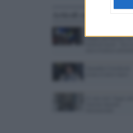
Articoli correlati
Astro Samantha in un v
mangia una barretta con
farina di insetti: "Ecco 
nuova frontiera aliment
Samantha Cristoforetti
pronta al nuovo lancio
Si sono rotti i bagni sul
Stazione Spaziale
Internazionale