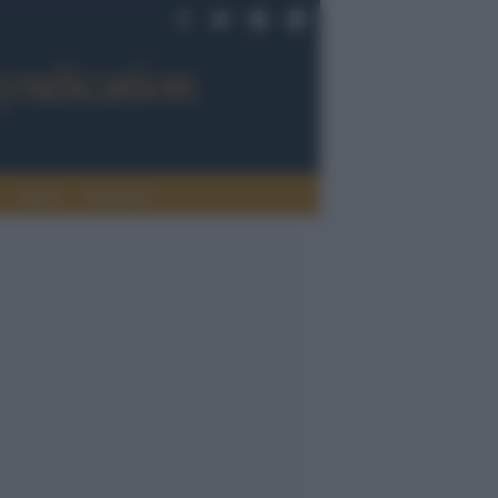
Sport
Tendenze