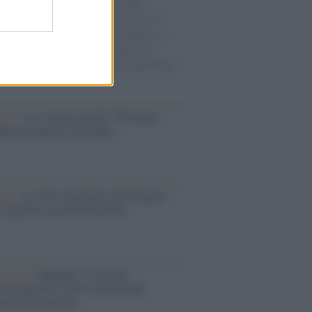
e cariche di aiuti umanitari assalite
sercito israeliano. Una guerra atroce, il
ivo di disumanizzazione delle vittime, il
ismo del governo italiano e degli altri
ei, il ritorno al colonialismo. L'importanza
ovimenti.
Aviv /
La “vittoria totale” di Israele
fica una guerra senza fine
elo /
La vita si intreccia con le paure
il giorno succede alla notte
operta /
Oplontis, le vittime
eruzione del Vesuvio furono più
rose del previsto