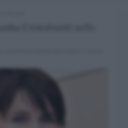
tti nello spazio
ntha Cristoforetti nello
ma, probabilmente dipenderà dalla bambina se accetterà