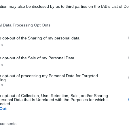
tion may also be disclosed by us to third parties on the IAB’s List of 
 that may further disclose it to other third parties.
 that this website/app uses one or more Google services and may gath
l Data Processing Opt Outs
including but not limited to your visit or usage behaviour. You may click 
 to Google and its third-party tags to use your data for below specifi
o opt-out of the Sharing of my personal data.
ogle consent section.
In
Woerner ha riferito che che l’ente spaziale
o opt-out of the Sale of my Personal Data.
toforetti di tornare nello Spazio,
In
tà. Lo ha riferito parlando a Roma, il primo
to opt-out of processing my Personal Data for Targeted
ing.
e in Commissione Attività produttive alla
In
dell`esame della Comunicazione della
o opt-out of Collection, Use, Retention, Sale, and/or Sharing
o, al Consiglio, al Comitato economico e
ersonal Data that Is Unrelated with the Purposes for which it
lected.
Out
 regioni sulle Strategie spaziali per l’Europa.
etto Woerner – si è deciso di portare avanti la
consents