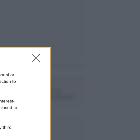
i anche
sonal or
ection to
Il documentario su
Astrosamantha arriva nei
nterest-
cinema
closed to
 third