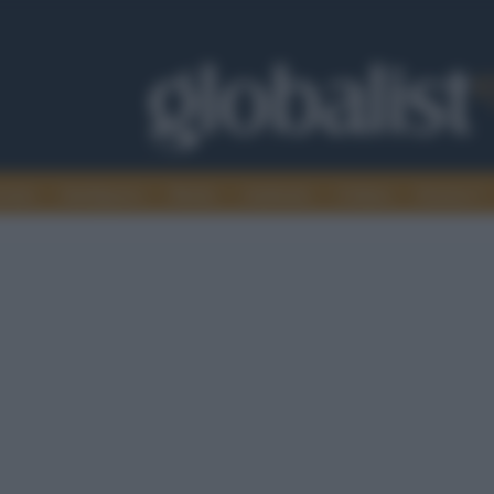
omia
Intelligence
Media
Ambiente
Cultura
Scienza