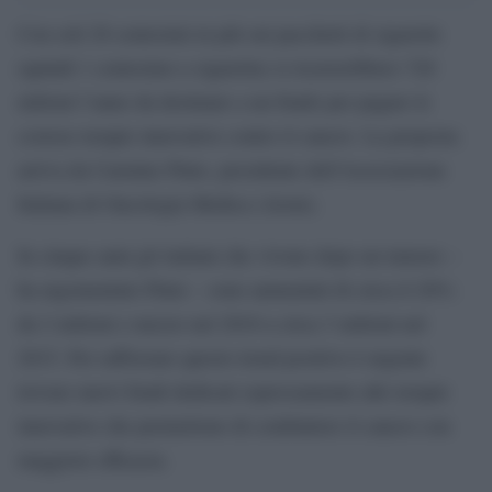
Con soli 20 centesimi in più sui pacchetti di sigarette
(quindi 1 centesimo a sigaretta) si ricaverebbero 720
milioni l’anno da destinare a un fondo per pagare le
costose terapie innovative contro il cancro. La proposta
arriva da Carmine Pinto, presidente dell’Associazione
Italiana di Oncologia Medica (Aiom).
In cinque anni gli italiani che vivono dopo un tumore –
ha argomentato Pinto – sono aumentati di circa il 20%:
da 2 milioni e mezzo nel 2010 a circa 3 milioni nel
2015. Per rafforzare questo trend positivo è urgente
trovare nuovi fondi dedicati espressamente alle terapie
innovative che permettono di combattere il cancro con
maggiore efficacia.