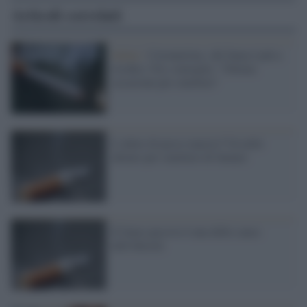
Articoli correlati
Salute /
Coronavirus, chi fuma è più a
rischio; l'Iss consiglia: "Ottima
occasione per smettere"
L'odore di pesce marcio? Un utile
alleato per smettere di fumare
Il fumo passivo è una delle cause
dell'obesità