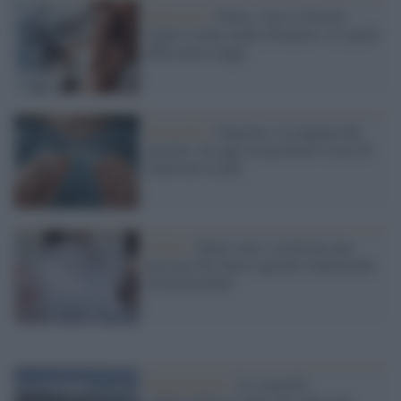
Benessere /
Fumo, verso il divieto
(quasi) totale anche all'aperto: le regole
della nuova legge
Economia /
Sigarette, la stangata del
governo: da oggi un pacchetto costa 20
centesimi in più
Il dato /
Quali sono i rischi per una
persona che fuma sigarette tradizionali
ed elettroniche
Inquinamento /
Le sigarette