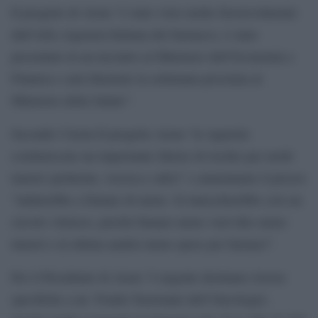
Il progetto di Aiom “è stato visto molto favorevolmente
dall’Aifa (Agenzia Italiana del farmaco), è stato
presentato in un incontro al Ministero dell’Economia e
Finanza e sarà illustrato la settimana prossima al
Ministero della Salute”.
Secondo l’Aiom Il progetto Aiom “le sigarette
costituiscono un importante fattore di rischio per molti
tumori (polmone, vescica e altri)” e aumentarne il prezzo
“indurrebbe a fumare di meno. Si innescherebbe così un
circolo virtuoso, perché fumare meno vuol dire meno
tumori e in ultima analisi meno spese per farmaci”.
Per il Presidente di Aiom “è urgente destinare risorse
specifiche a un ‘Fondo Nazionale dell’Oncologia’,