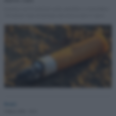
In pratica con 20 centesimi in più a pacchetto si ricaverebbero
720 milioni l'anno da destinare alla ricerca contro il cancro.
Desk2
9 Marzo 2016 - 18.21