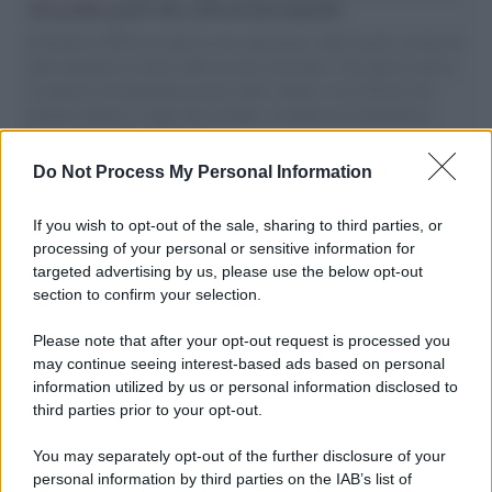
vele gonfie grazie alla sollevazione popolare
Il Senatore M5S racconta la sua esperienza sulle barche cariche di
aiuti umanitari assalite dall'esercito israeliano. Una guerra atroce,
il tentativo di disumanizzazione delle vittime, il servilismo del
governo italiano e degli altri europei, il ritorno al colonialismo.
L'importanza dei movimenti.
Do Not Process My Personal Information
L'album /
"Timeless", il nuovo album postumo di Prince
racconta quattro decenni di creatività
If you wish to opt-out of the sale, sharing to third parties, or
processing of your personal or sensitive information for
targeted advertising by us, please use the below opt-out
section to confirm your selection.
L'inaugurazione /
Cuneo inaugura Esseci: il nuovo polo
culturale nell’ex ospedale di Santa Croce
Please note that after your opt-out request is processed you
may continue seeing interest-based ads based on personal
information utilized by us or personal information disclosed to
third parties prior to your opt-out.
Musica /
Love Sensation, il primo duetto di Madonna e Kylie
You may separately opt-out of the further disclosure of your
Minogue
personal information by third parties on the IAB’s list of