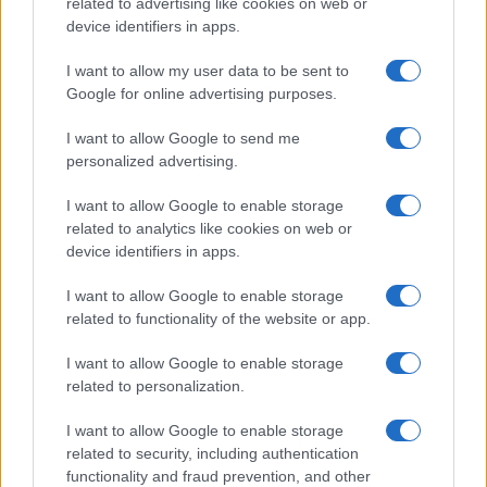
related to advertising like cookies on web or
Megachip
Globalscience
device identifiers in apps.
GiULia
Globalsport
I want to allow my user data to be sent to
Google for online advertising purposes.
Prima Pagina
I want to allow Google to send me
personalized advertising.
Giornale dello
Chi siamo
I want to allow Google to enable storage
Spettacolo
related to analytics like cookies on web or
Contributors
device identifiers in apps.
Wondernet
Facebook
I want to allow Google to enable storage
Giuliana Sgrena
related to functionality of the website or app.
Twitter
I want to allow Google to enable storage
Google News
related to personalization.
Mastodon
I want to allow Google to enable storage
related to security, including authentication
Cookie Policy
functionality and fraud prevention, and other