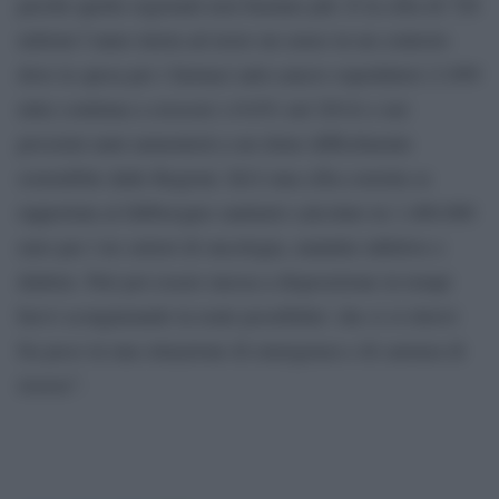
perché quelle regionali non bastano più. E la cifra di 720
milioni l’anno inizia ad avere un senso in un contesto
dove la spesa per i farmaci anti-cancro ospedalieri (3.899
mln) continua a crescere (+9,6% nel 2014) e nei
prossimi anni aumenterà a un ritmo difficilmente
sostenibile dalle Regioni. Ed è una cifra corretta se
rapportata al fabbisogno sanitario calcolato in 1.400.000
euro per i tre settori di oncologia, malattie infettive e
diabete. Può poi essere messa a disposizione in tempi
brevi scongiurando la reale possibilita’ che ci si ritrovi
fra poco in una situazione di emergenza e di carenza di
risorse”.