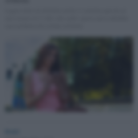
Leggere chini sul telefonino mentre si cammina equivale ad
avere un peso di 27 chili sulle spalle: questa cattiva abitudine
causa problemi alla colonna vertebrale.
Desk2