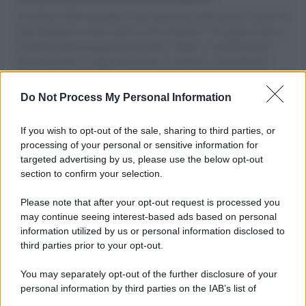
Il Senatore M5S racconta la sua esperienza sulle barche cariche di
aiuti umanitari assalite dall'esercito israeliano. Una guerra atroce,
il tentativo di disumanizzazione delle vittime, il servilismo del
governo italiano e degli altri europei, il ritorno al colonialismo.
L'importanza dei movimenti.
Do Not Process My Personal Information
Il lutto /
Addio a Livio Berruti, leggenda dello sprint
italiano
If you wish to opt-out of the sale, sharing to third parties, or
processing of your personal or sensitive information for
targeted advertising by us, please use the below opt-out
section to confirm your selection.
Il libro /
Crescere significa pentirsi: l’immaturità degli
italiani tra berlusconismo, fascismo e nuove nostalgie
Please note that after your opt-out request is processed you
may continue seeing interest-based ads based on personal
information utilized by us or personal information disclosed to
third parties prior to your opt-out.
Memoria /
Quando Pasolini raccontava i minatori italiani in
You may separately opt-out of the further disclosure of your
Belgio dopo Marcinelle
personal information by third parties on the IAB’s list of
downstream participants.