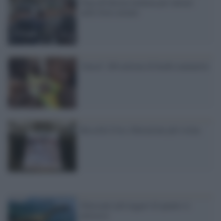
Stop all'altezza minima per entrare
nelle forze armate
Unicef: 200 milioni di bimbi malnutriti
Rossella Urru, liberazione più vicina
Dinosauri più leggeri di quanto si
pensasse