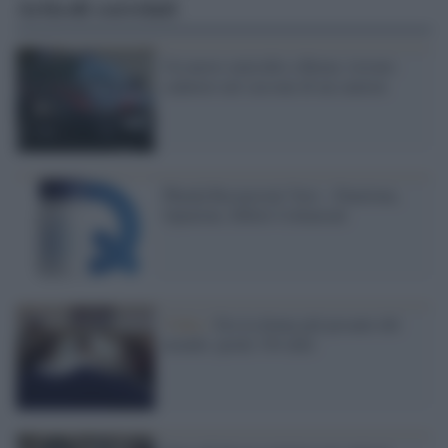
Articoli correlati
Un nuovo omicidio a Roma: trovato
cadavere nel cassone di un camion
PhenQ Recensioni Vere – Funziona,
Opinioni, Effetti Collaterali
Video /
Era la donna più pesante del
mondo: perde 330 chili