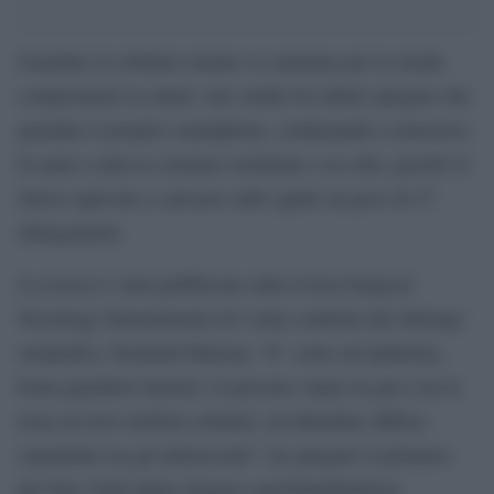
Guardare il cellulare mentre si cammina per la strada
compromette la salute: uno studio ha infatti spiegato che
guardare il proprio smartphone, continuando a muoversi,
fa male a tutta la colonna vertebrale e al collo, perché lo
sforzo equivale a caricarsi sulle spalle un peso di 27
chilogrammi.
La ricerca è stata pubblicata sulla rivista Surgical
Tecnology International ed è stata condotta dal chirurgo
ortopedico, Kenneth Hansraj. “E’ come un’epidemia,
basta guardarsi intorno: le persone vanno in giro con la
testa sui loro telefoni cellulari, un’abitudine diffusa
soprattutto tra gli adolescenti”, ha spiegato il primario
del New York Spine Surgery and Rehabilitation