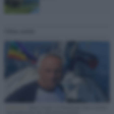
Ultime notizie
L'intervista /
Marco Croatti e la Flottilla per Gaza: le nostre
vele gonfie grazie alla sollevazione popolare