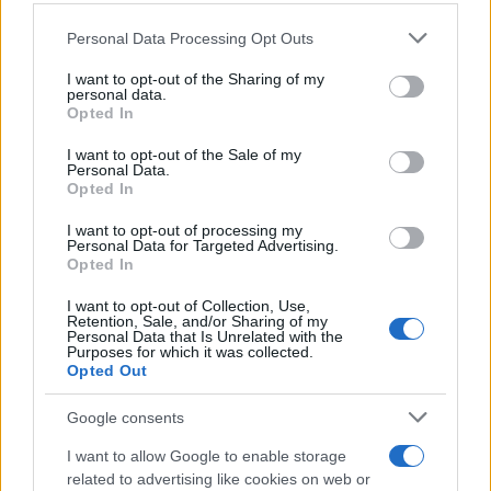
Personal Data Processing Opt Outs
This information may also be disclosed by us to third parties
Il libro /
La letteratura che racconta l’estate
on the IAB’s List of Downstream Participants that may further
I want to opt-out of the Sharing of my
disclose it to other third parties.
personal data.
Opted In
Please note that this website/app uses one or more Google
services and may gather and store information including but
I want to opt-out of the Sale of my
Personal Data.
not limited to your visit or usage behaviour. You may click to
Opted In
grant or deny consent to Google and its third-party tags to
use your data for below specified purposes in below Google
I want to opt-out of processing my
consent section.
Personal Data for Targeted Advertising.
Opted In
I want to opt-out of Collection, Use,
Retention, Sale, and/or Sharing of my
Personal Data that Is Unrelated with the
Purposes for which it was collected.
Opted Out
Syndication
Culture
Google consents
Salute
Globalist
I want to allow Google to enable storage
related to advertising like cookies on web or