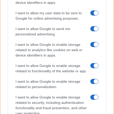
Megachip
Globalscience
device identifiers in apps.
GiULia
Globalsport
I want to allow my user data to be sent to
Google for online advertising purposes.
Prima Pagina
I want to allow Google to send me
personalized advertising.
Giornale dello
Chi siamo
I want to allow Google to enable storage
Spettacolo
related to analytics like cookies on web or
Contributors
device identifiers in apps.
Wondernet
Facebook
I want to allow Google to enable storage
Giuliana Sgrena
related to functionality of the website or app.
Twitter
I want to allow Google to enable storage
Google News
related to personalization.
Mastodon
I want to allow Google to enable storage
related to security, including authentication
Cookie Policy
functionality and fraud prevention, and other
user protection.