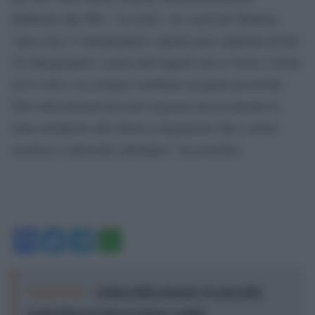
Medicine alla Nbc. “La testa”, ha osservato Hansraj
“pesa circa 5 chilogrammi e questo peso aumenta di ben
22 chilogrammi a causa dell’angolo che si viena a creare
tra il collo e la colonna vertebrale in quella posizione.
Tali sollecitazioni possono logorare precocemente la
zona sottoposta allo sforzo e degenerare fino a dover
ricorrere a interventi chirurgici”, ha avvertito.
Facebook
Twitter
Telegram
WhatsApp
Leggi anche:
Schiavi dello schermo: il costo della
connessione no-stop su umore e salute