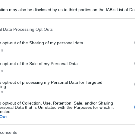
tion may also be disclosed by us to third parties on the IAB’s List of 
 that may further disclose it to other third parties.
 that this website/app uses one or more Google services and may gath
l Data Processing Opt Outs
including but not limited to your visit or usage behaviour. You may click 
ti come si è sempre immaginato. A dirlo è uno
 to Google and its third-party tags to use your data for below specifi
o opt-out of the Sharing of my personal data.
ortory dell’Università di Manchester, con la
ogle consent section.
In
i, che hanno pubblicato la spiegazione tecnica su
o opt-out of the Sale of my Personal Data.
l laser per misurare la quantità minima di pelle
In
tri dei moderni mammiferi, ivi comprese le
to opt-out of processing my Personal Data for Targeted
i elefanti.
ing.
In
o che gli animali dovevano avere una massa
o opt-out of Collection, Use, Retention, Sale, and/or Sharing
ersonal Data that Is Unrelated with the Purposes for which it
 più del volume compreso fra pelle e ossa e
lected.
Out
 un gigantesco scheletro di Brachiosauro del
 Le stime precedenti per il peso di questo
consents