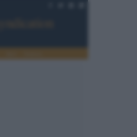
Sport
Tendenze