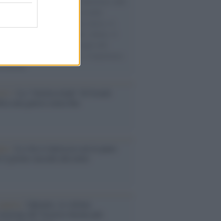
natore M5S racconta la sua esperienza sulle
e cariche di aiuti umanitari assalite
sercito israeliano. Una guerra atroce, il
ivo di disumanizzazione delle vittime, il
ismo del governo italiano e degli altri
ei, il ritorno al colonialismo. L'importanza
ovimenti.
Aviv /
La “vittoria totale” di Israele
fica una guerra senza fine
elo /
La vita si intreccia con le paure
il giorno succede alla notte
operta /
Oplontis, le vittime
eruzione del Vesuvio furono più