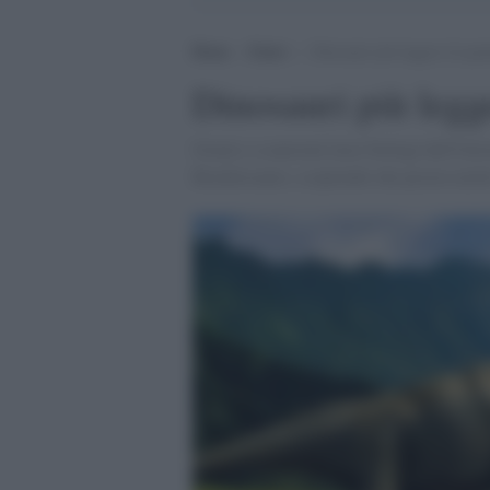
Home
>
Esteri
>
Dinosauri più leggeri di quan
Dinosauri più legg
Grazie a scansioni laser biologi dell'Uni
Brachiosauro, scoprendo che pesava molt