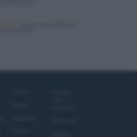
rose del previsto
dagliere /
Europei di nuoto: Pellecani
 una super Italia
Culture
Giornale
dello
Salute
Spettacolo
Megachip
nce
Wondernet
GiULia
Giuliana