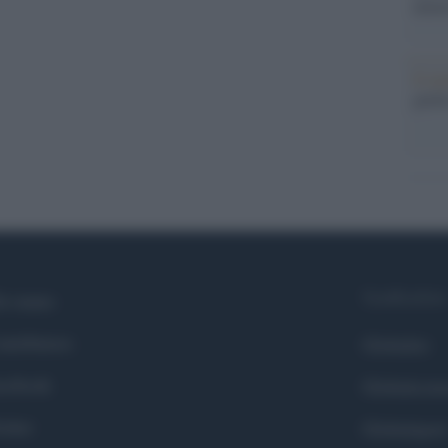
nume
Il me
guida
Syndication
i siamo
ntributors
Globalist
cebook
Globalscie
itter
Globalsport