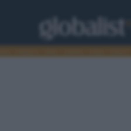
omia
Intelligence
Media
Ambiente
Cultura
Scienza