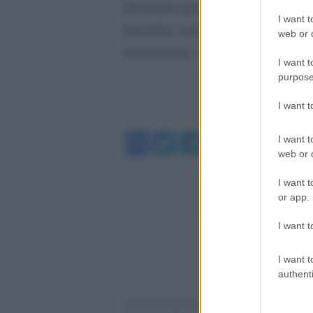
dinosauro parlavano di 80 tonnell
I want t
dovrebbe scendere a sole 23 tonnel
web or d
misurazione si può applicare a tutti
I want t
purpose
I want 
Facebook
Twitter
Telegram
WhatsA
I want t
web or d
I want t
or app.
I want t
I want t
authenti