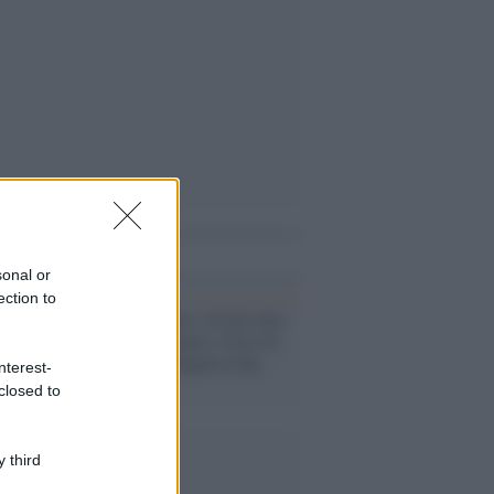
i anche
sonal or
ection to
Giallo /
Gorizia: trovato uno
scheletro nel parco, forse di
una donna scomparsa due
nterest-
anni fa
closed to
 third