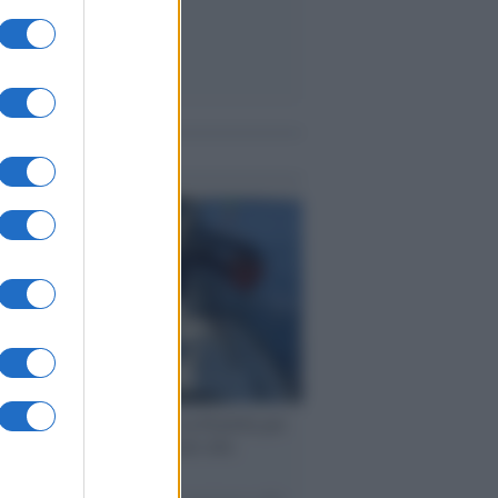
me notizie
ervista /
Marco Croatti e la Flottilla per
 le nostre vele gonfie grazie alla
vazione popolare