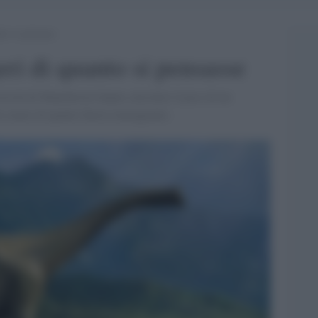
to si pensasse
eri di quanto si pensasse
versità di Manchester hanno calcolato il peso di un
o meno di quanto finora immaginato.