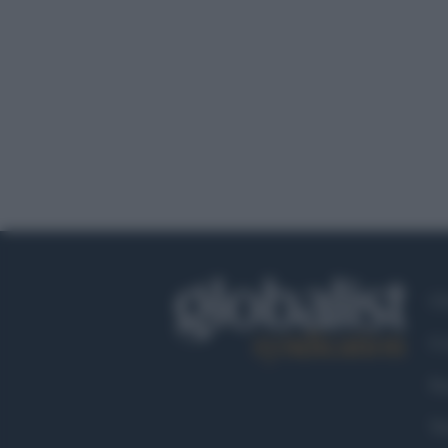
Ch
Co
Fa
Tw