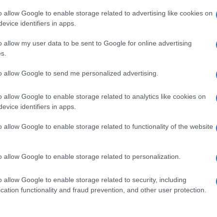
ate. Con questo nuovo metodo invece la cifra
o allow Google to enable storage related to advertising like cookies on
late. Gli scienziati dichiarano anche che questa
evice identifiers in apps.
 i dinosauri.
o allow my user data to be sent to Google for online advertising
s.
Ulti
to allow Google to send me personalized advertising.
pp
o allow Google to enable storage related to analytics like cookies on
evice identifiers in apps.
o allow Google to enable storage related to functionality of the website
o allow Google to enable storage related to personalization.
o allow Google to enable storage related to security, including
L'int
cation functionality and fraud prevention, and other user protection.
Gaza:
solle