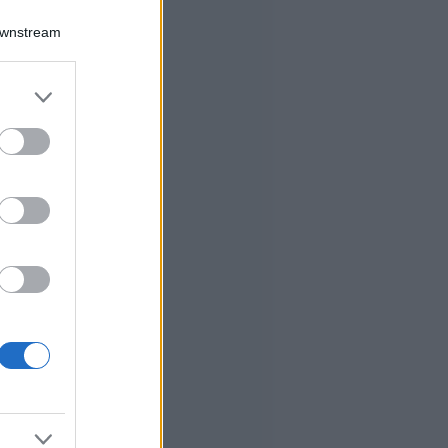
Downstream
er and store
to grant or
ed purposes