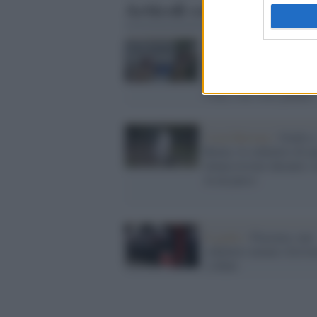
Articoli correlati
Coronavirus /
Vincenzo
D'Anna: "Il ceppo itali
del Covid-19 non viene 
Cina, è un virus padano
Casal Bertone /
Giallo a
Roma: lo scheletro di u
donna trovato durante i 
in un parco
Il giallo /
Piacenza, uno
scheletro umano ritrovat
i rifiuti