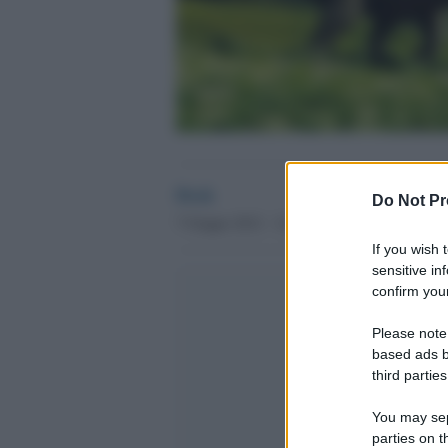
Desk
Do Not Pr
7 Giugno 2012 - 12.41
If you wish 
sensitive in
confirm your
Please note
based ads b
third parties
You may sepa
parties on t