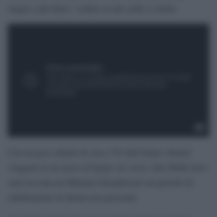
magra e più felice” seduta su una sedia a rotelle.
Con un peso attuale di circa 170 chili Eman Ahmed
viaggerà su un aereo di Egypt Air verso Abu Dhabi dove
sarà ricevuta nel Bhurjeel Hospital per un periodo di
riabilitazione di durata non precisata.