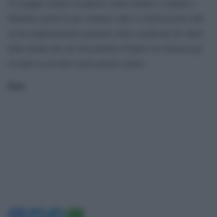
Un equipe medica di questo centro medico è giunta a
Mumbai giorni fa per ottenere tutte le informazioni utili
ad un miglioramento generale delle condizioni di salute
della donna che ad Alessandria d’Egitto era rimasta per
24 anni su un letto senza potersi alzare.
Foto.
Facebook
Twitter
Telegram
WhatsApp