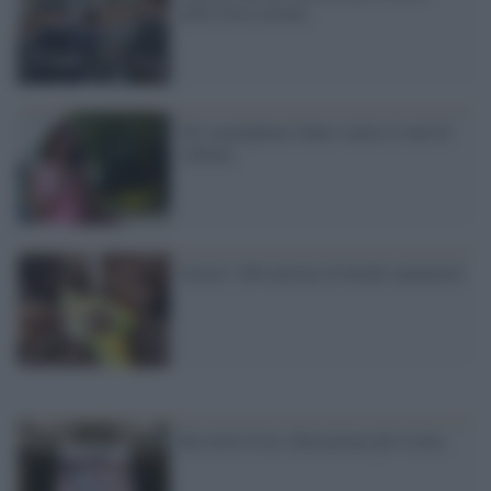
nelle forze armate
Gli smartphone fanno venire il mal di
schiena
Unicef: 200 milioni di bimbi malnutriti
Rossella Urru, liberazione più vicina