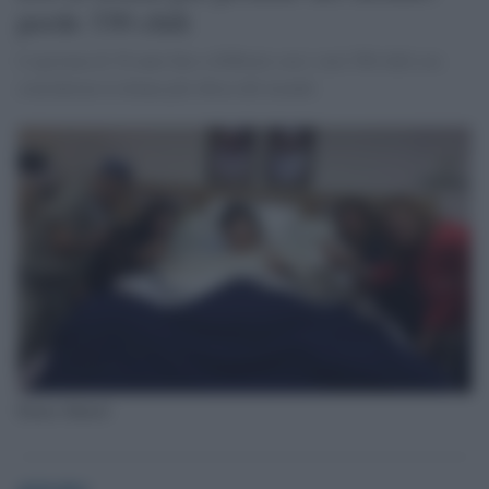
perde 330 chili
L'egiziana di 36 anni fino a febbraio con i suoi 500 chili era
considerata la donna più obesa del mondo
Eman Ahmed
globalist