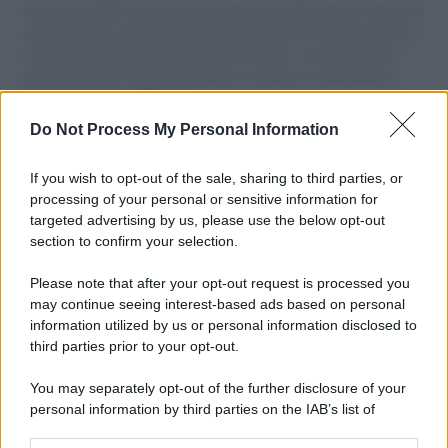
Il Senatore M5S racconta la sua esperienza sulle barche cariche di
aiuti umanitari assalite dall'esercito israeliano. Una guerra atroce,
il tentativo di disumanizzazione delle vittime, il servilismo del
governo italiano e degli altri europei, il ritorno al colonialismo.
L'importanza dei movimenti.
Do Not Process My Personal Information
Vangelo /
La vita si intreccia con le paure come il giorno
succede alla notte
If you wish to opt-out of the sale, sharing to third parties, or
processing of your personal or sensitive information for
targeted advertising by us, please use the below opt-out
section to confirm your selection.
La scoperta /
Oplontis, le vittime dell’eruzione del Vesuvio
furono più numerose del previsto
Please note that after your opt-out request is processed you
may continue seeing interest-based ads based on personal
information utilized by us or personal information disclosed to
third parties prior to your opt-out.
Il medagliere /
Europei di nuoto: Pellecani guida una super
You may separately opt-out of the further disclosure of your
Italia
personal information by third parties on the IAB’s list of
downstream participants.