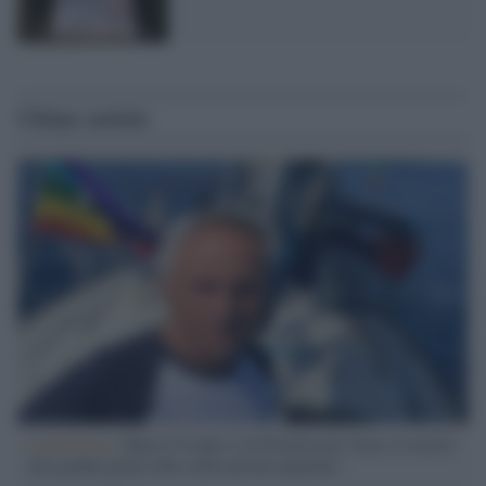
Ultime notizie
L'intervista /
Marco Croatti e la Flottilla per Gaza: le nostre
vele gonfie grazie alla sollevazione popolare