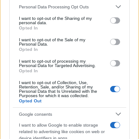
Personal Data Processing Opt Outs
This information may also be disclosed by us to third parties
Il centenario /
A L'Aquila arriva la mostra "TITO, 100 anni
on the IAB’s List of Downstream Participants that may further
I want to opt-out of the Sharing of my
attraverso la forma"
disclose it to other third parties.
personal data.
Opted In
Please note that this website/app uses one or more Google
services and may gather and store information including but
I want to opt-out of the Sale of my
Personal Data.
not limited to your visit or usage behaviour. You may click to
Opted In
grant or deny consent to Google and its third-party tags to
use your data for below specified purposes in below Google
I want to opt-out of processing my
consent section.
Personal Data for Targeted Advertising.
Opted In
I want to opt-out of Collection, Use,
Retention, Sale, and/or Sharing of my
Personal Data that Is Unrelated with the
Purposes for which it was collected.
Opted Out
Syndication
Culture
Google consents
Salute
Globalist
I want to allow Google to enable storage
related to advertising like cookies on web or
Megachip
Globalscience
device identifiers in apps.