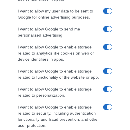
GiULia
Globalsport
I want to allow my user data to be sent to
Google for online advertising purposes.
Prima Pagina
I want to allow Google to send me
personalized advertising.
Giornale dello
Chi siamo
I want to allow Google to enable storage
Spettacolo
related to analytics like cookies on web or
Contributors
device identifiers in apps.
Wondernet
Facebook
I want to allow Google to enable storage
Giuliana Sgrena
related to functionality of the website or app.
Twitter
I want to allow Google to enable storage
Google News
related to personalization.
Mastodon
I want to allow Google to enable storage
related to security, including authentication
Cookie Policy
functionality and fraud prevention, and other
user protection.
Preferenze Privacy