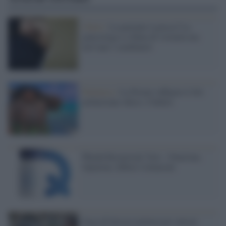
Chieti /
La paziente è grassa? La
ginecologa si rifiuta di visitarla ma
arrivano i carabinieri
Polemica /
La Disney raffigura il dio
polinesiano obeso: è bufera
PhenQ Recensioni Vere – Funziona,
Opinioni, Effetti Collaterali
Stop all'altezza minima per entrare