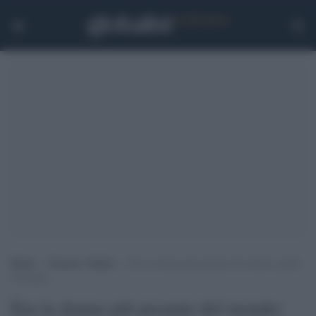
Home
>
Scienza e Salute
>
Era la donna più pesante del mondo: perde
330 chili
Era la donna più pesante del mondo: