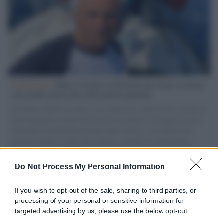
L'intervista /
Marco Croatti e la Flottilla per Gaza: le nostre
vele gonfie grazie alla sollevazione popolare
Il Senatore M5S racconta la sua esperienza sulle barche cariche di
aiuti umanitari assalite dall'esercito israeliano. Una guerra atroce,
il tentativo di disumanizzazione delle vittime, il servilismo del
governo italiano e degli altri europei, il ritorno al colonialismo.
L'importanza dei movimenti.
Do Not Process My Personal Information
Il caso /
Trump ha quasi esaurito l'arsenale Usa, ma il
tycoon smentisce
If you wish to opt-out of the sale, sharing to third parties, or
processing of your personal or sensitive information for
targeted advertising by us, please use the below opt-out