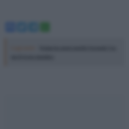
Facebook
Twitter
Telegram
WhatsApp
Leggi anche:
Trump ha quasi esaurito l'arsenale Usa,
ma il tycoon smentisce