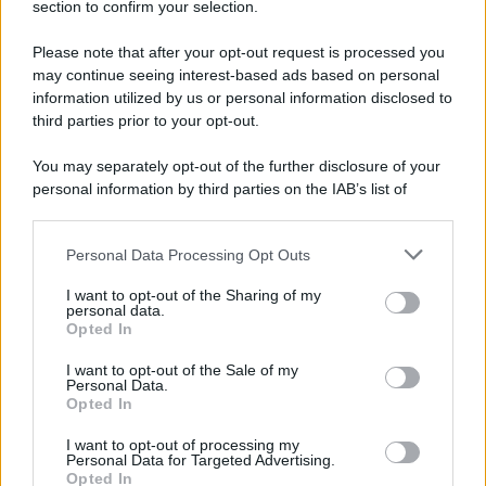
section to confirm your selection.
Chiesa /
Papa Leone XIV denuncia le violenze in Ucraina e
Russia e chiede il rispetto del diritto umanitario e della
Please note that after your opt-out request is processed you
diplomazia
may continue seeing interest-based ads based on personal
information utilized by us or personal information disclosed to
third parties prior to your opt-out.
Il centenario /
A L'Aquila arriva la mostra "Tito, 100 anni
You may separately opt-out of the further disclosure of your
attraverso la forma"
personal information by third parties on the IAB’s list of
downstream participants.
Personal Data Processing Opt Outs
This information may also be disclosed by us to third parties
Il medagliere /
Europei di nuoto: Pellecani guida una super
on the IAB’s List of Downstream Participants that may further
I want to opt-out of the Sharing of my
Italia
disclose it to other third parties.
personal data.
Opted In
Please note that this website/app uses one or more Google
services and may gather and store information including but
I want to opt-out of the Sale of my
Personal Data.
not limited to your visit or usage behaviour. You may click to
Opted In
grant or deny consent to Google and its third-party tags to
use your data for below specified purposes in below Google
I want to opt-out of processing my
consent section.
Personal Data for Targeted Advertising.
Opted In