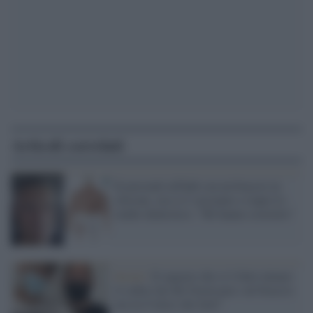
Articoli correlati
Si presentò all'hub con un braccio in
silicone, ora si è vaccinato e riapre lo
studio dentistico: "Mi hanno costretto"
Social /
Il ragazzo che si è fatto tatuare
il codice Qr del Green pass sul braccio:
ma tra 9 mesi che farà?