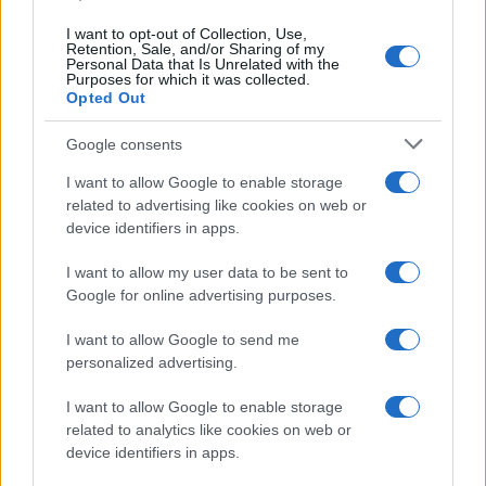
I want to opt-out of Collection, Use,
Retention, Sale, and/or Sharing of my
Personal Data that Is Unrelated with the
Purposes for which it was collected.
Opted Out
Syndication
Culture
Google consents
Salute
Globalist
I want to allow Google to enable storage
related to advertising like cookies on web or
Megachip
Globalscience
device identifiers in apps.
GiULia
Globalsport
I want to allow my user data to be sent to
Google for online advertising purposes.
Prima Pagina
I want to allow Google to send me
personalized advertising.
Giornale dello
Chi siamo
I want to allow Google to enable storage
Spettacolo
related to analytics like cookies on web or
Contributors
device identifiers in apps.
Wondernet