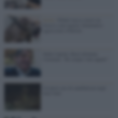
Sicilia /
Pitbull stacca a morsi un
braccio a una ragazza: drammatica
aggressione a Palermo
Mafia Capitale, Buzzi allontana
Carminati: “Ho sempre vinto appalti”
Un nuovo caso di cannibalismo negli
Stati Uniti