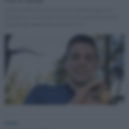
Andrew Garthwaite perse un braccio durante la guerra in
Afghanistan. Ora è tornato ad avere l'arto grazie alla scienza:
risponde agli impulsi del sistema nervoso.
Desk2