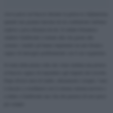
Aveva perso un braccio durante la guerra in Afghanistan,
quando una granata lanciata da un combattente talebano
esplose a poca distanza da lui. Il soldato britannico
Andrew Garthwaite è tornato alla vita grazie alla
scienza: i medici gli hanno impiantato un arto bionico
capace di interagire perfettamente con il suo organismo.
Si tratta della prima volta che viene istallata una protesi
al braccio capace di rispondere agli impulsi del cervello.
Dopo diversi mesi di studio, allenamenti e terapie, l’arto
è riuscito a coordinarsi con il sistema sistema nervoso e
a ridare a Garthwaite una vita che pensava di aver perso
per sempre.