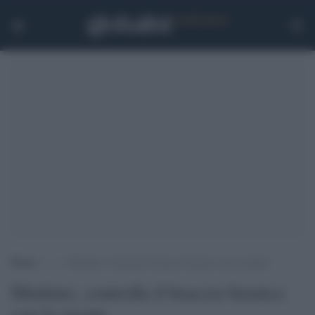
Home
>
.
>
Mutilato, controlla il braccio bionico con la mente
Mutilato, controlla il braccio bionico
con la mente