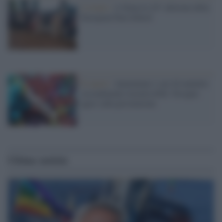
L'evento /
A Siena la 24^ edizione della
European Pain School
Il report /
Aumentano i casi di malattie
sessualmente trasmissibili: bisogna
agire sulla prevenzione
Ultime notizie