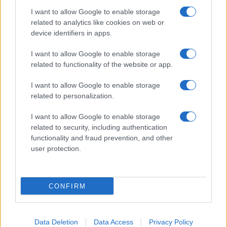
Giornale dello
Chi siamo
I want to allow Google to enable storage
Spettacolo
related to analytics like cookies on web or
Contributors
device identifiers in apps.
Wondernet
Facebook
I want to allow Google to enable storage
Giuliana Sgrena
related to functionality of the website or app.
Twitter
I want to allow Google to enable storage
Google News
related to personalization.
Mastodon
I want to allow Google to enable storage
related to security, including authentication
Cookie Policy
functionality and fraud prevention, and other
user protection.
Preferenze Privacy
CONFIRM
©2021 Globalist.it • All right reserved.
Data Deletion
Data Access
Privacy Policy
Syndication