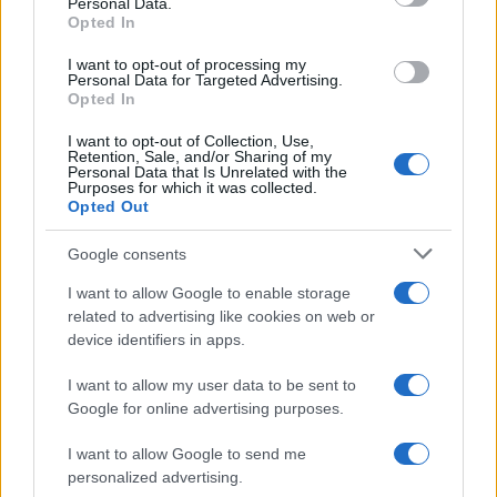
Personal Data.
not limited to your visit or usage behaviour. You may click to
Opted In
grant or deny consent to Google and its third-party tags to
use your data for below specified purposes in below Google
I want to opt-out of processing my
consent section.
Personal Data for Targeted Advertising.
Opted In
I want to opt-out of Collection, Use,
Retention, Sale, and/or Sharing of my
Personal Data that Is Unrelated with the
Purposes for which it was collected.
Opted Out
Syndication
Culture
Google consents
Salute
Globalist
I want to allow Google to enable storage
related to advertising like cookies on web or
Megachip
Globalscience
device identifiers in apps.
GiULia
Globalsport
I want to allow my user data to be sent to
Google for online advertising purposes.
Prima Pagina
I want to allow Google to send me
personalized advertising.