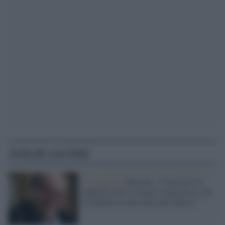
Articoli correlati
Lo scenario /
Bersani: “Convertire le
industrie per il riarmo è pericoloso, poi
il dentifricio non torna nel tubetto”