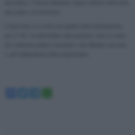
Borsellino e Vittorio Bachelet, figure simbolo della lotta
alla mafia e al terrorismo.
L’intervento si è svolto nel quadro della mobilitazione
per il “No” ai referendum sulla giustizia, tema al centro
del confronto politico nazionale e del dibattito sul ruolo
e sull’indipendenza della magistratura.
Facebook
Twitter
Telegram
WhatsApp