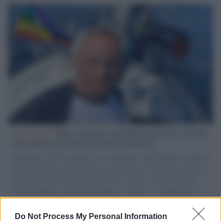
L'intervista /
Marco Croatti e la Flottilla per Gaza: le nostre
vele gonfie grazie alla sollevazione popolare
Il Senatore M5S racconta la sua esperienza sulle barche cariche di
aiuti umanitari assalite dall'esercito israeliano. Una guerra atroce,
il tentativo di disumanizzazione delle vittime, il servilismo del
governo italiano e degli altri europei, il ritorno al colonialismo.
L'importanza dei movimenti.
Do Not Process My Personal Information