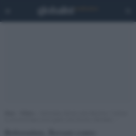
Home
>
Politica
>
Referendum, Bersani contro Bartolozzi: “I plotoni
di esecuzione hanno ucciso giudici come Occorsio e Borsellino…”
Referendum, Bersani contro