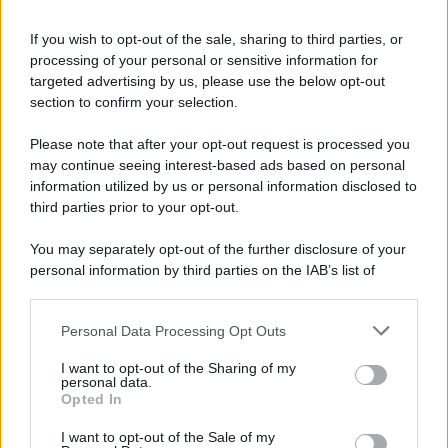
Tendenze /
Sale il numero degli acquisti online in Europa e
aumentano le vendite di articoli second hand
If you wish to opt-out of the sale, sharing to third parties, or
processing of your personal or sensitive information for
targeted advertising by us, please use the below opt-out
section to confirm your selection.
Pd /
Un partito progressista e di sinistra che si spacca sul
riarmo ha un serio problema
Please note that after your opt-out request is processed you
may continue seeing interest-based ads based on personal
information utilized by us or personal information disclosed to
third parties prior to your opt-out.
Il caso /
Trump ha quasi esaurito l'arsenale Usa, ma il
You may separately opt-out of the further disclosure of your
tycoon smentisce
personal information by third parties on the IAB’s list of
downstream participants.
Personal Data Processing Opt Outs
This information may also be disclosed by us to third parties
La banca /
Caso Mps: i pm milanesi ora vogliono vederci
on the IAB’s List of Downstream Participants that may further
I want to opt-out of the Sharing of my
chiaro sulle “chat” tra un dirigente del Mef e alcuni ministri
disclose it to other third parties.
personal data.
Opted In
Please note that this website/app uses one or more Google
services and may gather and store information including but
I want to opt-out of the Sale of my