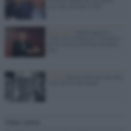
scusarmi? Quando lui avrà chiesto
scusa agli 'anormali' lo farò"
Democrazia /
Cuperlo approva la
'ricetta' dei Comitati per l'Alternativa
per far crescere un'alleanza nel paese
reale
Cinema /
Bersani attore (per una volta)
in un corto di venti minuti
Ultime notizie