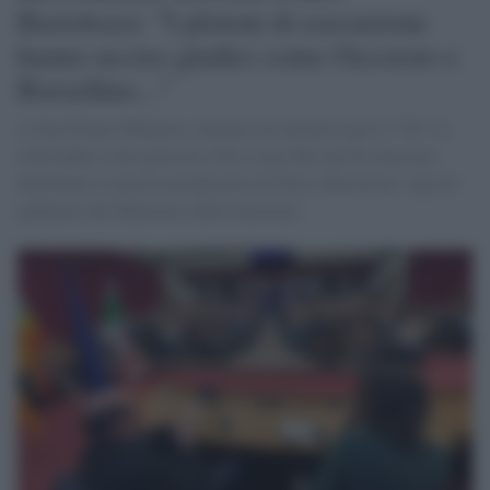
Bartolozzi: "I plotoni di esecuzione
hanno ucciso giudici come Occorsio e
Borsellino..."
A San Donato Milanese, durante un’iniziativa per il “No” ai
referendum sulla giustizia, Pier Luigi Bersani ha attaccato
duramente le parole pronunciate da Giusy Bartolozzi, capo di
gabinetto del Ministero della Giustizia.