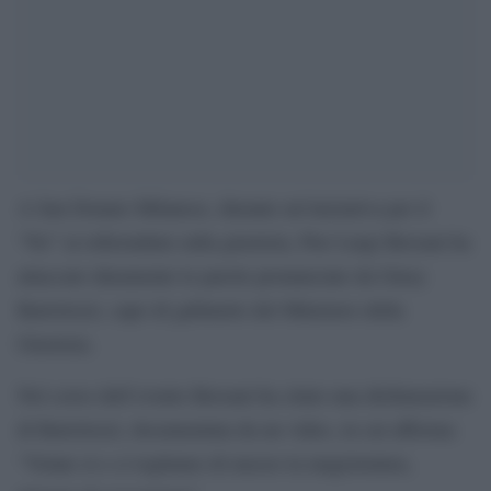
A San Donato Milanese, durante un’iniziativa per il
“No” ai referendum sulla giustizia, Pier Luigi Bersani ha
attaccato duramente le parole pronunciate da Giusy
Bartolozzi, capo di gabinetto del Ministero della
Giustizia.
Nel corso dell’evento Bersani ha citato una dichiarazione
di Bartolozzi, documentata da un video, in cui afferma:
“Votate sì e ci togliamo di mezzo la magistratura,