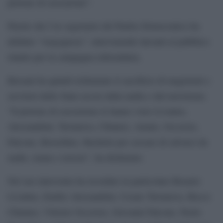
plotone di esecuzione”.
Parole che l’ex segretario del Partito Democratico ha
definito “vergognose”, intervenendo davanti al pubblico
riunito per la campagna referendaria.
Bersani ha quindi richiamato il sacrificio di magistrati e
servitori dello Stato uccisi dalla mafia e dal terrorismo.
“Il plotone di esecuzione lo hanno visto Livatino,
Alessandrini, Terranova, Chinnici, Amato, Occorsio,
Falcone, Borsellino, Bachelet per cercare di salvarci da
mafie, trame e terrore”, ha dichiarato.
Nel suo intervento ha ricordato in particolare Rosario
Livatino, Emilio Alessandrini, Cesare Terranova, Rocco
Chinnici, Vittorio Occorsio, Giovanni Falcone, Paolo