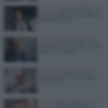
Reazionari /
Bersani su DJ Vance: "Si
tenga il Ku Klux Klan e dia indietro la
Statua della Libertà"
Governo /
Bersani su Meloni: "Fa la
piaciona all'estero e la furiosa in Italia,
vuole solo la rivincita"
Progressisti /
Siparietto Bersani-
Conte, uniti nel 'no' comune a Renzi
nella coalizione
Il duello /
Bersani a Vannacci: "Io