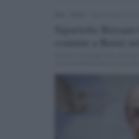
Home
>
Politica
>
Siparietto Bersani-Conte, u
Siparietto Bersani-
comune a Renzi nel
Siparietto tra Giuseppe Conte e Pierluigi 
costruzione dell'alternativa di centrosinis