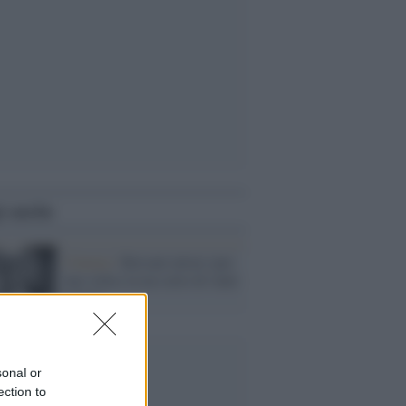
i anche
Cinema /
Bersani attore (per
una volta) in un corto di venti
minuti
sonal or
ection to