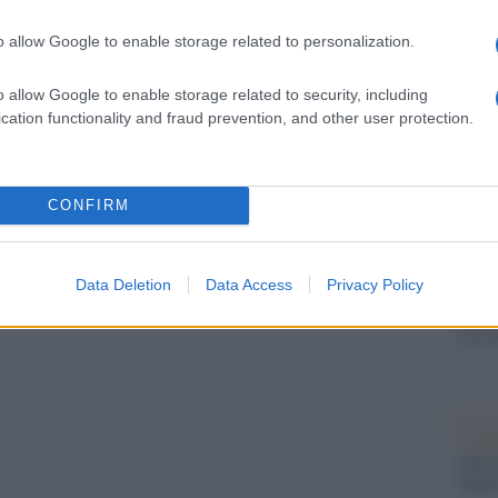
barch
identikit insomma, mi spiace. Quelli che ho
dall'e
o allow Google to enable storage related to personalization.
tentat
è della gente, c’è ma sta facendo troppo il pesce
servil
o allow Google to enable storage related to security, including
europ
cation functionality and fraud prevention, and other user protection.
dei m
L'al
postu
CONFIRM
pp
di cr
Data Deletion
Data Access
Privacy Policy
Mondi
e le 
L'in
nuovo
Sant