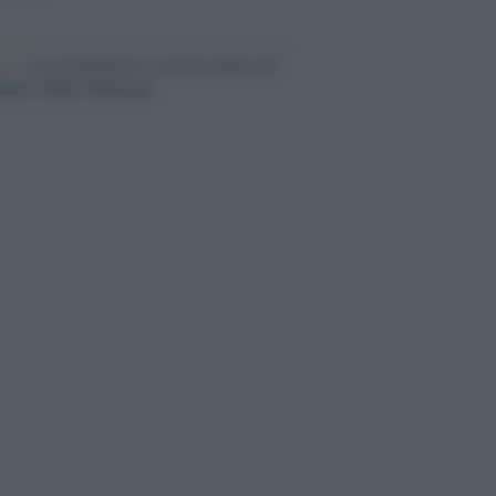
ca /
Love Sensation, il primo duetto di
nna e Kylie Minogue