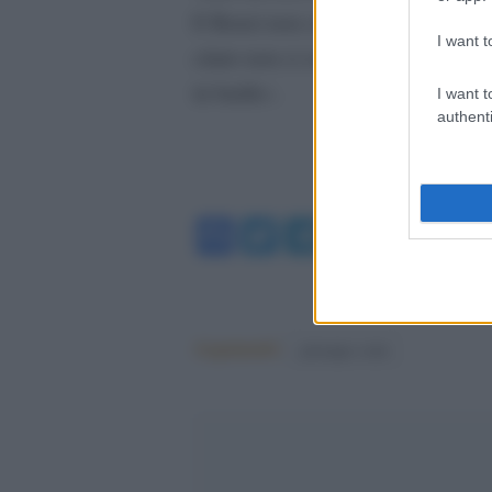
E Renzi non corrisponde a questi 
I want t
citato non ci sono, però in giro c’
in barile».
I want t
authenti
Facebook
Twitter
Telegram
WhatsA
Argomenti:
giuseppe conte