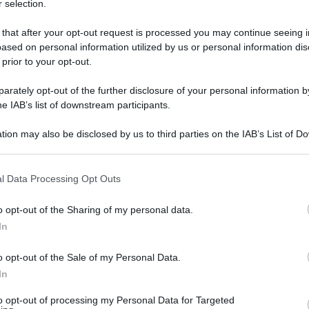
 selection.
 that after your opt-out request is processed you may continue seeing i
ased on personal information utilized by us or personal information dis
 prior to your opt-out.
rately opt-out of the further disclosure of your personal information by
he IAB’s list of downstream participants.
erluigi Bersani a diMartedì su La7. Al centro del
nativa di centrosinistra. A Conte, che chiede
tion may also be disclosed by us to third parties on the IAB’s List of 
 that may further disclose it to other third parties.
ogressista», risponde Bersani. «Ha ragione
 that this website/app uses one or more Google services and may gath
quando dice attenzione che qui non ci sono
l Data Processing Opt Outs
including but not limited to your visit or usage behaviour. You may click 
iché invece io penso che bisogna mettere in
 to Google and its third-party tags to use your data for below specifi
o opt-out of the Sharing of my personal data.
ogle consent section.
a gente deve capire su che carro le
In
o opt-out of the Sale of my Personal Data.
In
«Ma no, – controbatte Bersani – ma no. Io l’ho
i vuole che Verdi e Sinistra, 5 Stelle e Pd si
to opt-out of processing my Personal Data for Targeted