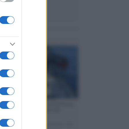
me notizie
ervista /
Marco Croatti e la Flottilla per
 le nostre vele gonfie grazie alla
vazione popolare
natore M5S racconta la sua esperienza sulle