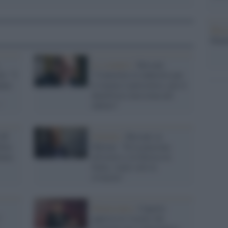
Musi
Mado
Lo scenario /
Bersani:
i: "I
“Convertire le industrie per
anno
il riarmo è pericoloso, poi il
dentifricio non torna nel
"
tubetto”
 DJ
Governo /
Bersani su
Klux
Meloni: "Fa la piaciona
atua
all'estero e la furiosa in
Italia, vuole solo la
rivincita"
Democrazia /
Cuperlo
?
approva la 'ricetta' dei