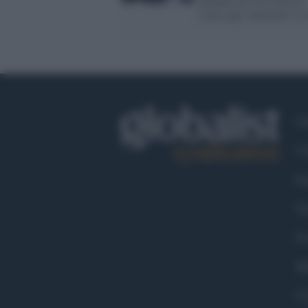
Quando lui avrà chiesto
scusa agli 'anormali' lo 
Ch
Co
Fa
Tw
Go
Ma
Co