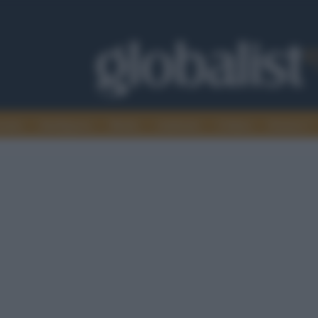
omia
Intelligence
Media
Ambiente
Cultura
Scienza