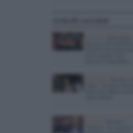
Articoli correlati
Giustizia /
Referendum,
Bersani contro Bartolozz
plotoni di esecuzione h
ucciso giudici come
Occorsio e Borsellino...
Reazionari /
Bersani su
Vance: "Si tenga il Ku 
Klan e dia indietro la St
della Libertà"
Il duello /
Bersani a
Vannacci: "Io scusarmi