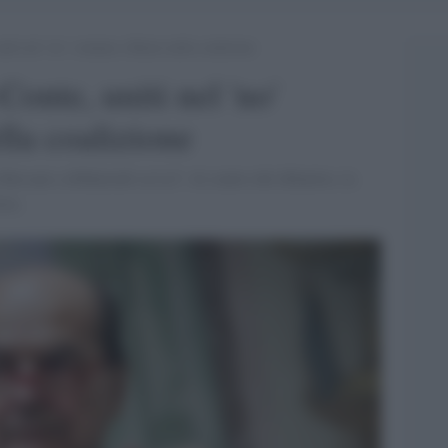
niti nel ‘no’ comune a Renzi nella coalizione
Conte, uniti nel 'no'
la coalizione
Bersani a diMartedì su La7. Al centro del dibattito, la
tra.