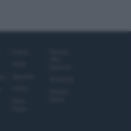
Culture
Giornale
dello
Salute
Spettacolo
Megachip
nce
Wondernet
GiULia
Giuliana
Sgrena
Prima
Pagina