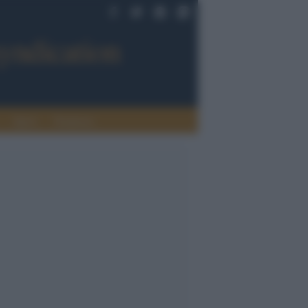
Sport
Tendenze