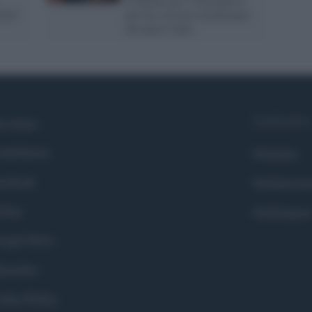
Comitati per l'Alternativa
farò"
per far crescere un'alleanza
nel paese reale
Syndication
i siamo
ntributors
Globalist
cebook
Globalscie
itter
Globalsport
ogle News
stodon
okie Policy