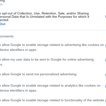
ing.
iamo un patto politico per l’alternativa attorno a
In
essenziali”. Noi sappiamo di non bastare, ci
o opt-out of Collection, Use, Retention, Sale, and/or Sharing
ersonal Data that Is Unrelated with the Purposes for which it
 se costruiamo un programma, in quel percorso
lected.
Out
o andare a prendere sù, tanto per dirne una
Ulti
i sempre con Renzi», ironizza Conte. «Noi
consents
i forze che vengano riconosciute dal Paese come
o allow Google to enable storage related to advertising like cookies on
.
evice identifiers in apps.
o allow my user data to be sent to Google for online advertising
come ci siano persone che votino Renzi, risponde
s.
e per i voti che arrivano quanti ne scappano e
to allow Google to send me personalized advertising.
cappano in questo caso siano di in numero molto
L'int
o allow Google to enable storage related to analytics like cookies on
Gaza:
evice identifiers in apps.
solle
giunge Bersani – ho in mente che quando si è
o allow Google to enable storage related to functionality of the website
Il Se
ente tipo Andreatta o Ciampi o Padoa-Schioppa.