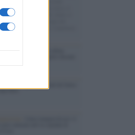
e cariche di aiuti umanitari assalite
sercito israeliano. Una guerra atroce, il
ivo di disumanizzazione delle vittime, il
ismo del governo italiano e degli altri
ei, il ritorno al colonialismo. L'importanza
ovimenti.
bum /
"Timeless", il nuovo album
mo di Prince racconta quattro decenni
eatività
ale 2030: espansione, stadi del futuro
sfide FIFA
augurazione /
Cuneo inaugura Esseci: il
 polo culturale nell’ex ospedale di
a Croce