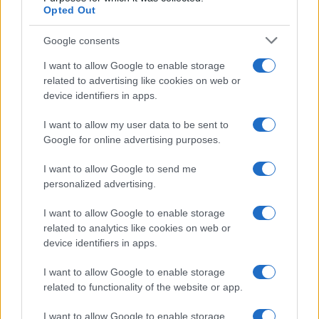
Opted Out
Syndication
Culture
Google consents
Salute
Globalist
I want to allow Google to enable storage
related to advertising like cookies on web or
Megachip
Globalscience
device identifiers in apps.
GiULia
Globalsport
I want to allow my user data to be sent to
Google for online advertising purposes.
Prima Pagina
I want to allow Google to send me
personalized advertising.
Giornale dello
Chi siamo
I want to allow Google to enable storage
Spettacolo
related to analytics like cookies on web or
Contributors
device identifiers in apps.
Wondernet
Facebook
I want to allow Google to enable storage
Giuliana Sgrena
related to functionality of the website or app.
Twitter
I want to allow Google to enable storage