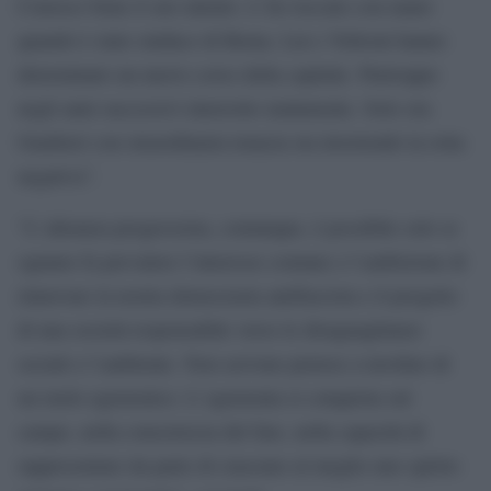
Conosco bene il suo talento. L`ho toccato con mano
quando è stato sindaco di Roma. Lui e Veltroni hanno
determinato un nuovo corso della capitale. Purtroppo
negli anni successivi interrotto malamente. Solo ora
Gualtieri con straordinaria tenacia sta invertendo la rotta
negativa”.
“L`alleanza progressista, comunque, è possibile solo se
ognuno fa prevalere l`interesse comune e l`ambizione di
rinnovare la nostra democrazia antifascista e il progetto
di una società responsabile verso le disuguaglianze
sociali e l`ambiente. Non servono pretese a tavolino di
un ruolo egemonico. L`egemonia si conquista sul
campo, nella concretezza del fare, nella capacità di
rappresentare da parte di ciascuno al meglio uno spirito