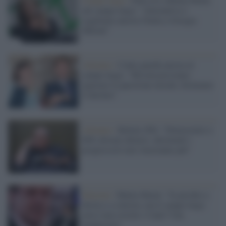
nel campo largo: "Alternativa o
regaliamo ancora l'Italia a Giorgia
Meloni"
Alleanze /
Conte guarda ancora al
campo largo: "Ma non possiamo
ignorare la questione morale, fermiamo
il declino"
Alleanze /
Bettini (Pd): "Democratici e
M5s devono allearsi, altrimenti i
progressisti non vinceranno più"
Elezioni /
Matteo Renzi: "Io picchio a
destra e a sinistra, ma il campo largo
non è mai esistito. Conte? Una
banderuola"