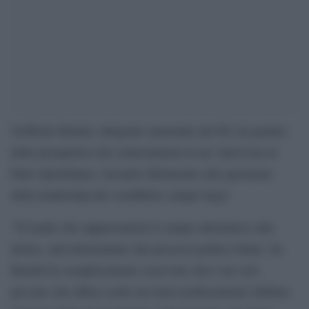
Goffredo Bettini, dirigente nazionale del Pd, ha parlato
delle prospettive del centrosinistra in un’ intervista al
Fatto Quotidiano, facendo riferimento alla questione
della leadership del cosiddetto campo largo.
“Il leader che rappresenterà il campo alternativo alla
destra, sarà determinato dai processi politici futuri. Su
Rutelli ho semplicemente osservato che è un vero
peccato che abbia scelto un ruolo politicamente defilato.