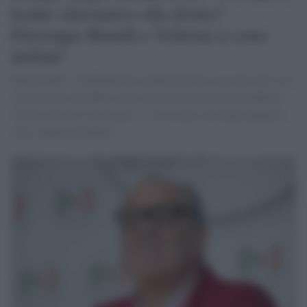
leader alternativo alla destra?
Purtroppo Rutelli e Veltroni si sono
defilati"
Bettini (Pd): "Su Rutelli ho semplicemente osservato che è un
vero peccato che abbia scelto un ruolo politicamente defilato.
Conosco bene il suo talento. L`ho toccato con mano quando è
stato sindaco di Roma".