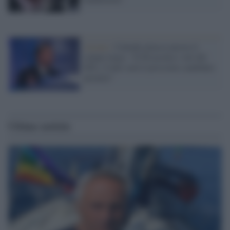
Azione /
Calenda attacca ancora il
campo largo: "Il Pd accetta i veti del
M5s, Conte sarà il prossimo candidato
premier"
Ultime notizie