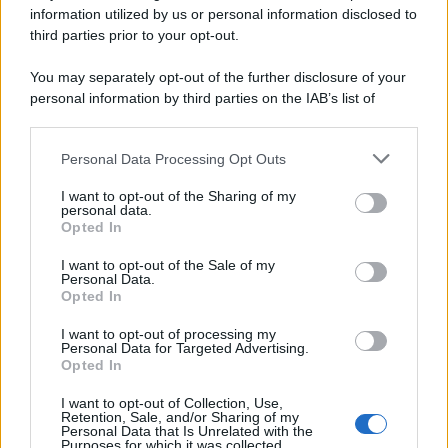
information utilized by us or personal information disclosed to
third parties prior to your opt-out.
Il ricordo /
Le radici di Francesco Guccini
You may separately opt-out of the further disclosure of your
personal information by third parties on the IAB’s list of
downstream participants.
Personal Data Processing Opt Outs
This information may also be disclosed by us to third parties
L'anniversario /
90 anni di Yves Saint Laurent, tra moda e
on the IAB’s List of Downstream Participants that may further
I want to opt-out of the Sharing of my
scandali
disclose it to other third parties.
personal data.
Opted In
Please note that this website/app uses one or more Google
services and may gather and store information including but
I want to opt-out of the Sale of my
Personal Data.
not limited to your visit or usage behaviour. You may click to
Opted In
grant or deny consent to Google and its third-party tags to
use your data for below specified purposes in below Google
I want to opt-out of processing my
consent section.
Personal Data for Targeted Advertising.
Opted In
I want to opt-out of Collection, Use,
Retention, Sale, and/or Sharing of my
Personal Data that Is Unrelated with the
Purposes for which it was collected.