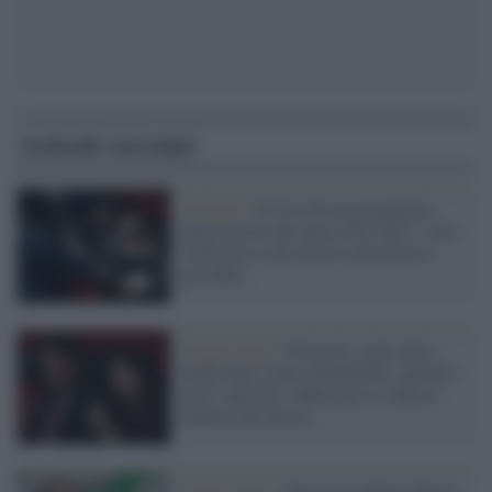
Articoli correlati
Alleanze /
È l'ora di un programma
progressista che unisca Pd, M5s e Avs:
l'alternativa alla destra autoritaria è
possibile
Campo largo /
Primarie, nodo della
leadership e Sud contendibile: perché i
nuovi equilibri rafforzano la sfida di
Schlein alla destra
Campo largo /
Paita (Iv) difenze Renzi