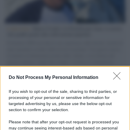
L'intervista /
Marco Croatti e la Flottilla per Gaza: le nostre
vele gonfie grazie alla sollevazione popolare
Il Senatore M5S racconta la sua esperienza sulle barche cariche di
aiuti umanitari assalite dall'esercito israeliano. Una guerra atroce,
il tentativo di disumanizzazione delle vittime, il servilismo del
governo italiano e degli altri europei, il ritorno al colonialismo.
L'importanza dei movimenti.
Do Not Process My Personal Information
Palestina /
Il Board of Peace di Trump assegna il primo
contratto per un rudimentale avamposto militare a Gaza
If you wish to opt-out of the sale, sharing to third parties, or
processing of your personal or sensitive information for
targeted advertising by us, please use the below opt-out
section to confirm your selection.
L'evento /
La Sila diventa un palcoscenico naturale: nasce “A
Farla Amare Comincia Tu – Opera Sila”
Please note that after your opt-out request is processed you
may continue seeing interest-based ads based on personal