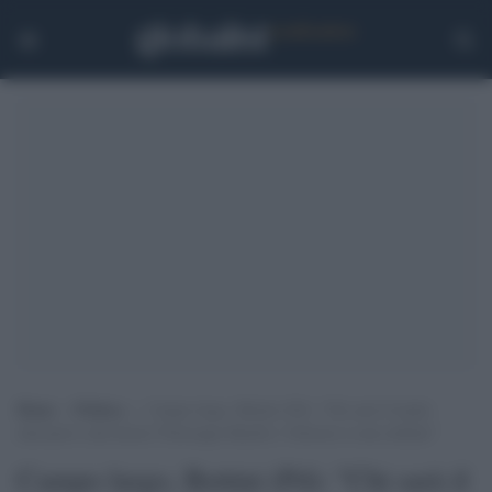
Home
>
Politica
>
Campo largo, Bettini (Pd): “Chi sarà il leader
alternativo alla destra? Purtroppo Rutelli e Veltroni si sono defilati”
Campo largo, Bettini (Pd): "Chi sarà il