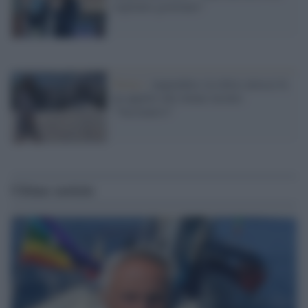
vogliamo governare"
Torino /
Appendino (in dolce attesa) fa
un appello alle donne incinte:
"Vaccinatevi"
Ultime notizie