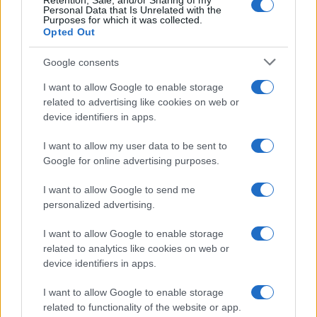
Retention, Sale, and/or Sharing of my
Personal Data that Is Unrelated with the
Purposes for which it was collected.
Opted Out
Syndication
Culture
Google consents
Salute
Globalist
I want to allow Google to enable storage
related to advertising like cookies on web or
Megachip
Globalscience
device identifiers in apps.
GiULia
Globalsport
I want to allow my user data to be sent to
Google for online advertising purposes.
Prima Pagina
I want to allow Google to send me
personalized advertising.
Giornale dello
Chi siamo
I want to allow Google to enable storage
Spettacolo
related to analytics like cookies on web or
Contributors
device identifiers in apps.
Wondernet
Facebook
I want to allow Google to enable storage
Giuliana Sgrena
related to functionality of the website or app.
Twitter