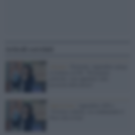
Articoli correlati
Alleanze /
Piemonte, Appendino spiega
la frattura col Pd: "Divergenze
politiche, sono appiattiti sulle
posizioni della destra"
Opposizione /
Appendino (M5s):
"Governo codardo, sta condannando il
Paese alla rovina"