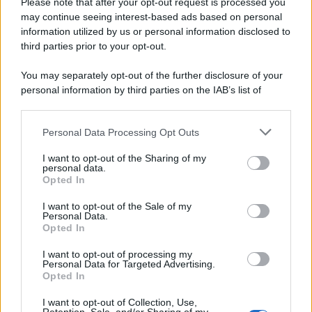
furono più numerose del previsto
Please note that after your opt-out request is processed you
may continue seeing interest-based ads based on personal
information utilized by us or personal information disclosed to
third parties prior to your opt-out.
Il medagliere /
Europei di nuoto: Pellecani guida una super
You may separately opt-out of the further disclosure of your
Italia
personal information by third parties on the IAB’s list of
downstream participants.
Personal Data Processing Opt Outs
This information may also be disclosed by us to third parties
Il centenario /
A L'Aquila arriva la mostra "TITO, 100 anni
on the IAB’s List of Downstream Participants that may further
I want to opt-out of the Sharing of my
attraverso la forma"
disclose it to other third parties.
personal data.
Opted In
Please note that this website/app uses one or more Google
services and may gather and store information including but
I want to opt-out of the Sale of my
Personal Data.
not limited to your visit or usage behaviour. You may click to
Opted In
grant or deny consent to Google and its third-party tags to
use your data for below specified purposes in below Google
I want to opt-out of processing my
consent section.
Personal Data for Targeted Advertising.
Opted In
I want to opt-out of Collection, Use,