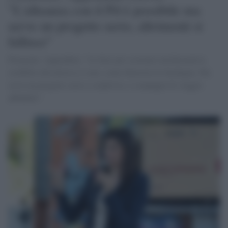
"L'alleanza con il Pd è possibile ma
serve un progetto serio, altrimenti si
fallisce"
Piemonte, Appendino: "Le basi per costruire un'alternativa
credibile alla destra ci sono, come dimostra la Sardegna. Ma
serve un progetto serio e condiviso, e compagni di viaggio
affidabili".