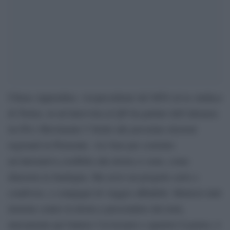
Chiara Appendino, vicepresidente del M5S ed ex sindaca
di Torino, in un’intervista al QN ha parlato dell’alleanza
tra Pd e Movimento 5 Stelle alle prossime elezioni
regionali in Piemonte. «Le basi per costruire
un’alternativa credibile alla destra ci sono, come
dimostra la Sardegna. Ma serve un progetto serio e
condiviso, e compagni di viaggio affidabili. Mettersi tutti
insieme contro la destra a prescindere dai temi,
unicamente per battere l’avversario e spartirsi il potere, è