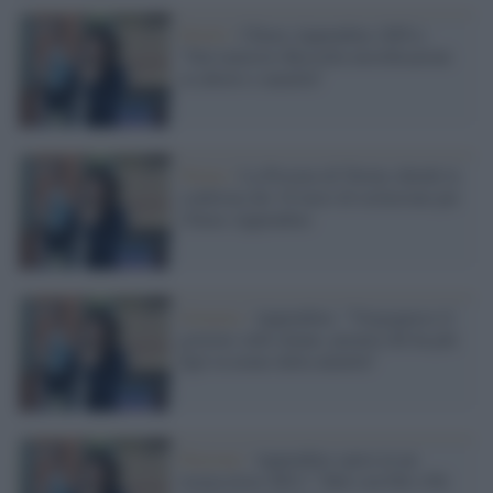
Diritti /
Chiara Appendino (M5s):
"Dal ministro Roccella mistificazioni
su aborto e natalità"
Torino /
La Procura di Torino chiede la
conferma dei 18 mesi di reclusione per
Chiara Appendino
Governo /
Appendino: "Vergognoso il
governo sulle donne, premia chi ha più
figli in nome della natalità"
Elezioni /
Appendino spera in un
monocolore M5s? "Mai con Fdi e Pd,