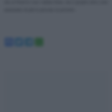
che al Nord le cose vadano bene, ma è proprio dove sono
aumentate di più le persone in povertà».
Facebook
Twitter
Telegram
WhatsApp