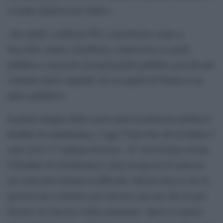
il modo migliore per fallire».
«Su sanità e ambiente Pd e centrodestra vanno a
braccetto, hanno contribuito a impoverire la sanità
pubblica e insistono sul partenariato pubblico-privato per
costruire nuovi ospedali, tra cui quello di Torino in un
parco pubblico».
Il primo maggio dello scorso anno la destra ha abolito il
Reddito di cittadinanza, e oggi l’Istat dice che in Italia ci
sono circa 5,7 milioni di poveri. «E’ una bomba sociale.
Il Reddito di cittadinanza è stata un’ancora di salvezza
per tantissimi italiani in difficoltà. Meloni diceva che la
povertà non si abolisce per decreto, peccato che lei per
decreto sia riuscita a farla aumentare. Spesso si pensa