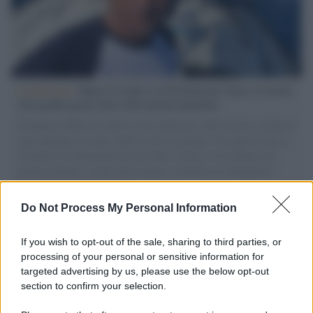
L'intervista /
Marco Croatti e la Flottilla per Gaza: le nostre
vele gonfie grazie alla sollevazione popolare
Il Senatore M5S racconta la sua esperienza sulle barche cariche di
aiuti umanitari assalite dall'esercito israeliano. Una guerra atroce,
il tentativo di disumanizzazione delle vittime, il servilismo del
governo italiano e degli altri europei, il ritorno al colonialismo.
L'importanza dei movimenti.
Do Not Process My Personal Information
Vangelo /
La vita si intreccia con le paure come il giorno
succede alla notte
If you wish to opt-out of the sale, sharing to third parties, or
processing of your personal or sensitive information for
targeted advertising by us, please use the below opt-out
section to confirm your selection.
La scoperta /
Oplontis, le vittime dell’eruzione del Vesuvio