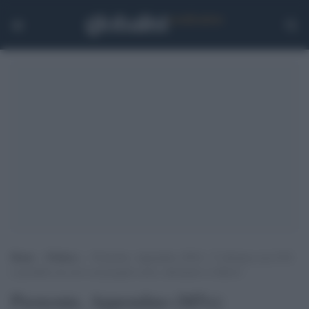
Home
>
Politica
>
Piemonte, Appendino (M5s): “L’alleanza con il Pd
è possibile ma serve un progetto serio, altrimenti si fallisce”
Piemonte, Appendino (M5s):