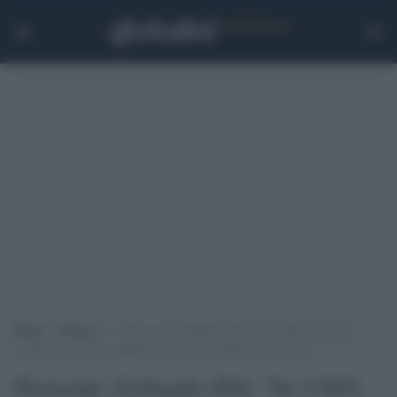
Home
>
Politica
>
Piemonte, Gribaudo (Pd): “Se il M5s ci sta noi
restiamo in ascolto, abbiamo fatto una mediazione al rialzo”
Piemonte, Gribaudo (Pd): "Se il M5s