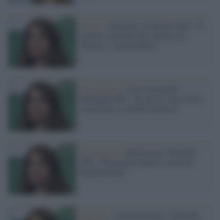
Lavoro /
Stellantis, Gribaudo (Pd): "Il
governo risponda alle minacce di
Tavares, è inaccettabile"
Opposizione /
Caso Santanchè,
Gribaudo (Pd): "Se avesse senso delle
istituzioni si sarebbe dimessa"
Opposizione /
Berlusconi, Gribaudo
(Pd): "Non partecipiamo a nessuna
beatificazione"
Elezioni /
Amministrative, Gribaudo