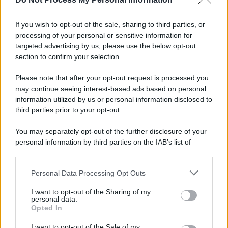
Perché i centri di intrattenimento per famiglie investono in
attrazioni ad alta tecnologia
If you wish to opt-out of the sale, sharing to third parties, or
processing of your personal or sensitive information for
targeted advertising by us, please use the below opt-out
section to confirm your selection.
Il conflitto /
La mafia russa e l'arma del caos
Please note that after your opt-out request is processed you
may continue seeing interest-based ads based on personal
information utilized by us or personal information disclosed to
third parties prior to your opt-out.
Tel Aviv /
Netanyahu si smarca da Trump: "Israele farà tutto
You may separately opt-out of the further disclosure of your
quello che è necessario per la sua sicurezza"
personal information by third parties on the IAB’s list of
downstream participants.
Personal Data Processing Opt Outs
This information may also be disclosed by us to third parties
La riflessione /
Pace, disarmo e Ucraina: il centrosinistra
on the IAB’s List of Downstream Participants that may further
I want to opt-out of the Sharing of my
non trasformi il riarmo europeo in una battaglia interna per
disclose it to other third parties.
personal data.
le primarie
Opted In
Please note that this website/app uses one or more Google
services and may gather and store information including but
I want to opt-out of the Sale of my