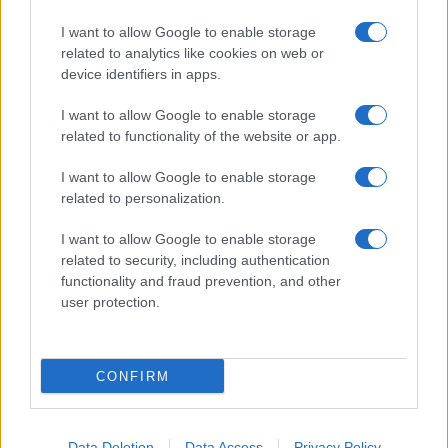
Giornale dello
Chi siamo
I want to allow Google to enable storage
Spettacolo
related to analytics like cookies on web or
Contributors
device identifiers in apps.
Wondernet
Facebook
I want to allow Google to enable storage
Giuliana Sgrena
related to functionality of the website or app.
Twitter
I want to allow Google to enable storage
Google News
related to personalization.
Mastodon
I want to allow Google to enable storage
related to security, including authentication
Cookie Policy
functionality and fraud prevention, and other
user protection.
Preferenze Privacy
CONFIRM
©2021 Globalist.it • All right reserved.
Data Deletion
Data Access
Privacy Policy