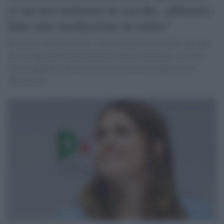
ci sta noi restiamo in ascolto, abbiamo
fatto una mediazione al rialzo"
Piemonte, Gribaudo (Pd): "Una mediazione al rialzo, per quel
che mi riguarda. Perché abbiamo scelto una donna, che è un
valore aggiunto, amministratrice comunale e regionale di
esperienza".