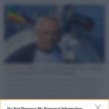
L'intervista /
Marco Croatti e la Flottilla per Gaza: le nostre
vele gonfie grazie alla sollevazione popolare
Il Senatore M5S racconta la sua esperienza sulle barche cariche di
aiuti umanitari assalite dall'esercito israeliano. Una guerra atroce,
il tentativo di disumanizzazione delle vittime, il servilismo del
governo italiano e degli altri europei, il ritorno al colonialismo.
L'importanza dei movimenti.
Do Not Process My Personal Information