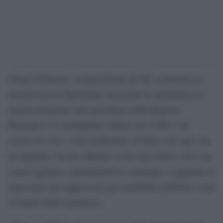
Chiara Gribaudo, vicepresidente del Pd, commenta in
un’intervista al Quotidiano nazionale la candidatura di
Gianna Pentenero alla presidenza della Regione
Piemonte e la conseguente rottura con il M5s, che
correrà da solo. «Una mediazione al rialzo, per quel che
mi riguarda. Perché abbiamo scelto una donna, che è un
valore aggiunto, amministratrice comunale e regionale di
esperienza che rappresenta per sensibilità politiche i temi
sostenuti dalla segretaria».