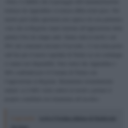
«Non c’è dubbio che il passaggio dell’amministrazione
torinese da Appendino a Lorusso abbia avuto peso. Nel
merito però delle questioni non capisco di cosa parliamo,
visto che in Regione siamo insieme all’opposizione della
giunta Cirio da cinque anni. Siamo stati ai tavoli e sul
90% dei contenuti eravamo d’accordo, c’è un tema posto
sull’iter per il nuovo ospedale di Torino su cui comunque
ci siamo resi disponibili. Non vorrei che Appendino e
M5s confondessero il Comune di Torino con
l’opposizione in Regione. Rimaniamo testardamente
unitari: se il M5s vuole sedersi al tavolo e portare il
proprio contributo noi rimaniamo all’ascolto».
Leggi anche:
Arriva l'11esima edizione di Monferrato
On Stage