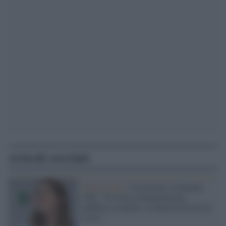
Articoli correlati
Democratici /
Corruzione, Gribaudo
(Pd): "Si torni al finanziamento
pubblico ai partiti, la democrazia ha un
costo"