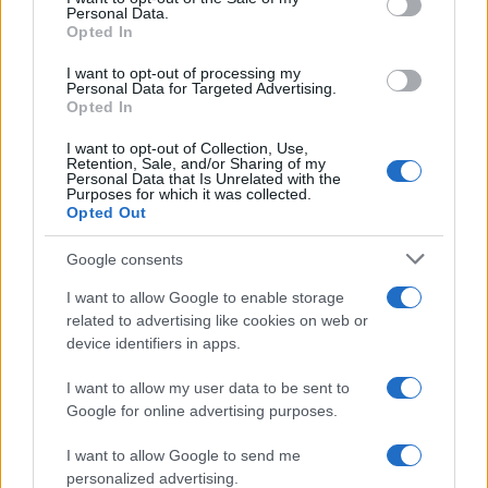
Personal Data.
not limited to your visit or usage behaviour. You may click to
Opted In
grant or deny consent to Google and its third-party tags to
use your data for below specified purposes in below Google
I want to opt-out of processing my
consent section.
Personal Data for Targeted Advertising.
Opted In
I want to opt-out of Collection, Use,
Retention, Sale, and/or Sharing of my
Personal Data that Is Unrelated with the
Purposes for which it was collected.
Opted Out
Syndication
Culture
Google consents
Salute
Globalist
I want to allow Google to enable storage
related to advertising like cookies on web or
Megachip
Globalscience
device identifiers in apps.
GiULia
Globalsport
I want to allow my user data to be sent to
Google for online advertising purposes.
Prima Pagina
I want to allow Google to send me
personalized advertising.