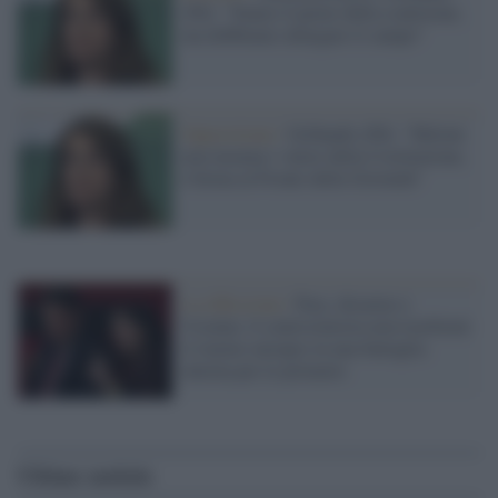
(Pd): "Siamo il perno della coalizione,
ma dobbiamo allargare il campo"
Opposizione /
Gribaudo (Pd): "Meloni
non incarna i valori della Costituzione,
è ferma al Fronte della Gioventù"
La riflessione /
Pace, disarmo e
Ucraina: il centrosinistra non trasformi
il riarmo europeo in una battaglia
interna per le primarie
Ultime notizie