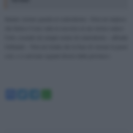
Intanto Azione guarda al centrodestra: «Non mi stupisce
che Enrico Costa vada in soccorso al suo storico amico
Cirio, essendo da sempre uomo di centrodestra – affonda
Gribaudo – Non mi risulta che la base di Azione la pensi
così, e ci arrivano segnali diversi dalle province».
Facebook
Twitter
Telegram
WhatsApp