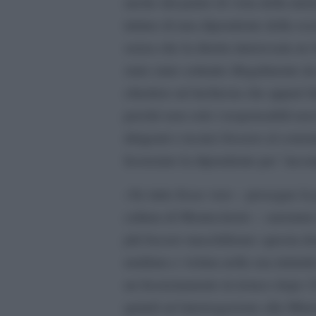
anche dal punto di vista della tutel
intimo di una dipendente della socie
senza che la diretta interessata ne
stato stato sottratto illegalmente 
chiedere un’inchiesta che appuri fa
perché non solo i responsabili no
dirigenti e tecnici fossero al corren
licenziato la dipendente per `incom
«Se tutto fosse vero – prosegue l
cultura di Montecitorio – saremmo d
più becero maschilismo: questa do
umiliata e violata nella sua intimi
un licenziamento in tronco dopo 10
quindi un’interrogazione alla Mini