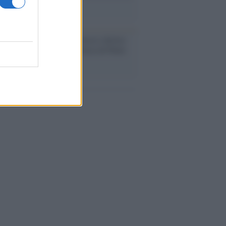
i definiva un 'narratore'
udio /
Disinformazione russa e destra:
 la macchina propagandistica di Putin
o la crisi di Ceuta