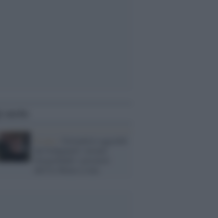
i anche
Il caso /
Giornalisti aggrediti
dai bodyguard: stavano
fotografando i giocatori
dell'As Roma a cena