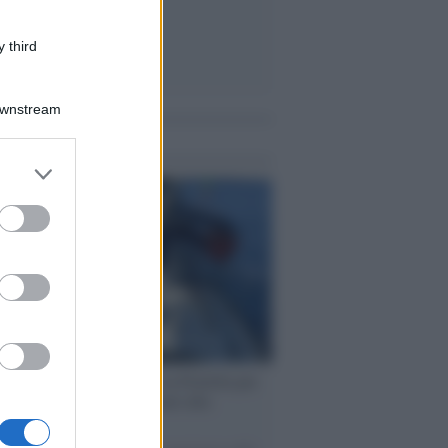
 third
Downstream
me notizie
er and store
to grant or
ed purposes
ervista /
Marco Croatti e la Flottilla per
 le nostre vele gonfie grazie alla
vazione popolare