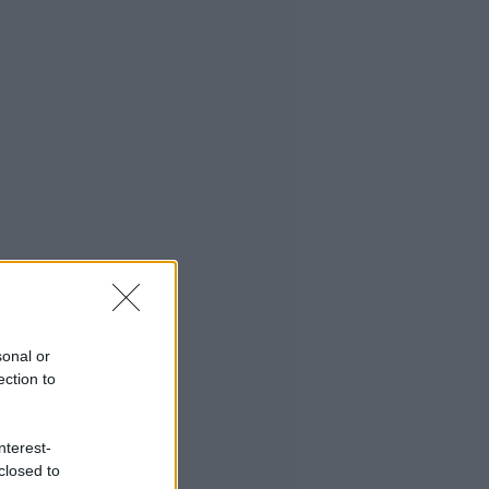
sonal or
ection to
nterest-
closed to