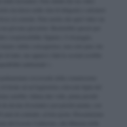
a delle lavoratrici. Pare infatti che un video
tà circolasse nelle chat di dirigenti e calciatori
 fosse al corrente. Pare anche che quel video sia
da un giovane giocatore. Basterebbe questo per
tti e responsabilità. Eppure c’è di peggio,
n hanno subito conseguenze, non solo pare che
te di tutto, ma appresi i fatti la società avrebbe
patibilità ambientale´».
a parlamentare rossoverde della commissione
i fronte ad un’ingiustizia colossale figlia del
nna sarebbe vittima due volte, prima perché
tà da decine di uomini e poi perché punita, con
 anni di contratto, al loro posto. Presenteremo
stra del Lavoro Calderone, alla Ministra delle