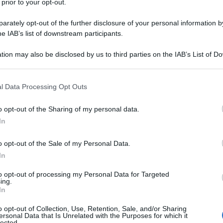
mentare alla ministra Calderone e al ministro
 prior to your opt-out.
ornalistica del video sottratto e diffuso dal
rately opt-out of the further disclosure of your personal information by
a causato paradossalmente il licenziamento della
he IAB’s list of downstream participants.
l’autore di quel gesto, fosse confermata, questo
tion may also be disclosed by us to third parties on the IAB’s List of 
osse´, ma una vera e propria violenza».
 that may further disclose it to other third parties.
Ulti
 that this website/app uses one or more Google services and may gath
nte.
l Data Processing Opt Outs
including but not limited to your visit or usage behaviour. You may click 
 to Google and its third-party tags to use your data for below specifi
o opt-out of the Sharing of my personal data.
la As Roma avrebbe diffuso un video intimo di
ogle consent section.
In
olo al proprio cellulare dal telefono della
 prestito per effettuare una chiamata. Il video
o opt-out of the Sale of my Personal Data.
In
l personale e i calciatori. Ovviamente senza alcun
to opt-out of processing my Personal Data for Targeted
o di quanto accaduto, la società avrebbe deciso
ing.
L'int
In
tibilità ambientale´. Se fosse vero quanto
Gaza:
tterebbe di una vicenda gravissima. Licenziare la
solle
o opt-out of Collection, Use, Retention, Sale, and/or Sharing
ersonal Data that Is Unrelated with the Purposes for which it
lected.