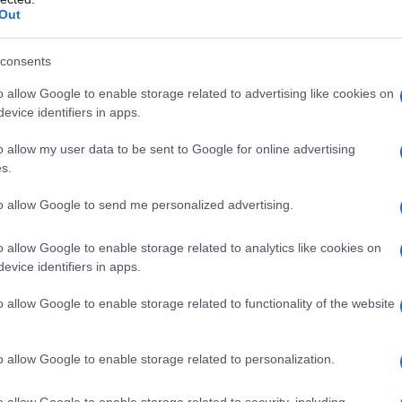
 su di lei graverebbe l’incompatibilità lavorativa.
Il Se
Out
barch
i nei suoi confronti da parte della As Roma,
dall'e
ronaca. Una decisione sconcertante per la quale
tentat
consents
servil
z. Atlete hanno chiesto l’intervento immediato
o allow Google to enable storage related to advertising like cookies on
europ
evice identifiers in apps.
co Calcio».
dei m
o allow my user data to be sent to Google for online advertising
ti – prosegue Valente – saremmo ancora una volta
L'att
s.
Seri
prezzo di essere donna. Un prezzo alto come la
to allow Google to send me personalized advertising.
 una cultura sessista che infetta ogni ambiente,
 e autorizza al contempo gli uomini a
o allow Google to enable storage related to analytics like cookies on
evice identifiers in apps.
Musi
hiediamo perché sia così difficile denunciare
o allow Google to enable storage related to functionality of the website
ionale del Pd e ambasciatrice di Telefono
o allow Google to enable storage related to personalization.
Il ri
"Cron
o allow Google to enable storage related to security, including