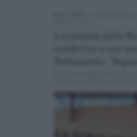
Home
>
Politica
>
Licenziata dalla Roma per 
“Ingiustizia colossale”
Licenziata dalla R
condiviso a sua ins
Parlamento: "Ingius
Il caso della dipendente dell’As Roma, lic
intimo con il suo fidanzato nelle chat di c