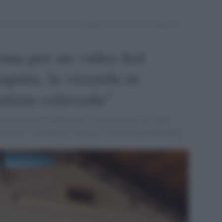
un video hot condiviso a sua insaputa, la vicenda in Parlamento:
oma per un video hot
aputa, la vicenda in
tizia colossale"
enziata dopo la diffusione a sua insaputa di un video
alciatori e dirigenti di Trigoria, è sbarcata in Parlamento.