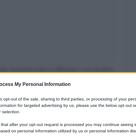
oma, licenziata dopo la diffusione a sua insaputa
ato nelle chat di calciatori e dirigenti di
ocess My Personal Information
Tanti gli esponenti politici che si sono scagliati
allorossa.
to opt-out of the sale, sharing to third parties, or processing of your per
formation for targeted advertising by us, please use the below opt-out s
o del Partito democratico, Mauro Berruto.
 selection.
 that after your opt-out request is processed you may continue seeing i
a non sono arrivati, per cui questa mattina ho
ased on personal information utilized by us or personal information dis