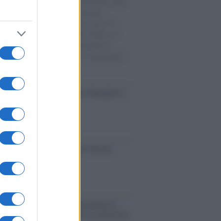
natore M5S racconta la sua esperienza sulle
e cariche di aiuti umanitari assalite
sercito israeliano. Una guerra atroce, il
ivo di disumanizzazione delle vittime, il
ismo del governo italiano e degli altri
ei, il ritorno al colonialismo. L'importanza
ovimenti.
esa /
Un estate di calcio: tra Mondiali e
e A
ca /
Al maestro Francesco Guccini
cordo /
Quando Guccini raccontava le
ache epafaniche": l'intervista all'artista