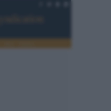
Sport
Tendenze