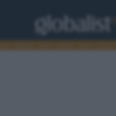
omia
Intelligence
Media
Ambiente
Cultura
Scienza