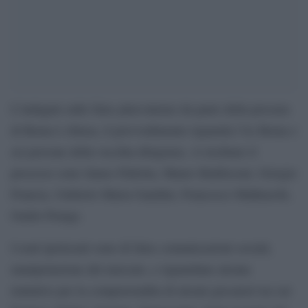
L’indagini sulle false plusvalenze da parte della procura
di Roma è chiusa, il provvedimento riguarda l’As Roma e
sei persone della vecchia dirigenza. A rischiare il
processo sono James Pallotta, Mauro Baldissoni, Giorgio
Francia, Umberto Maria Gandini, Francesco Malknecht,
Guido Fienga.
I reati ipotizzati sono di false comunicazioni sociali,
manipolazione del mercato, e riguardano alcune
trattative per la compravendita di alcuni giocatori tra cui