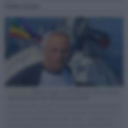
Ultime notizie
L'intervista /
Marco Croatti e la Flottilla per Gaza: le nostre
vele gonfie grazie alla sollevazione popolare
Il Senatore M5S racconta la sua esperienza sulle barche cariche di
aiuti umanitari assalite dall'esercito israeliano. Una guerra atroce,
il tentativo di disumanizzazione delle vittime, il servilismo del
governo italiano e degli altri europei, il ritorno al colonialismo.