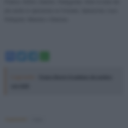
Frattesi, Defrel, Zaniolo, Nainggolan. Sotto la lente dei
pm anche le operazioni su Cristante, Spinazzola, Luca
Pellegrini, Manolas e Diawara.
Facebook
Twitter
Telegram
WhatsApp
Leggi anche:
Franco Baresi, il capitano che parlava
con i fatti
Argomenti:
Calcio