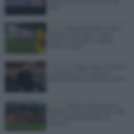
Santis, che uccise Ciro Esposito nel
2014
Calcio /
Plusvalenze fittizie, il report
della Gdf sull'As Roma: "Effetti
distorsivi sul bilancio", indagati
Pallotta e Fienga
Calcio /
L'As Roma rinnova il contratto
a De Rossi: il tecnico sarà sulla
panchina giallorossa anche per il futuro
Il caso /
Video hot, la Cgil contro la
Roma per il licenziamento della coppia:
ecco il comunicato di difesa dei
giallorossi