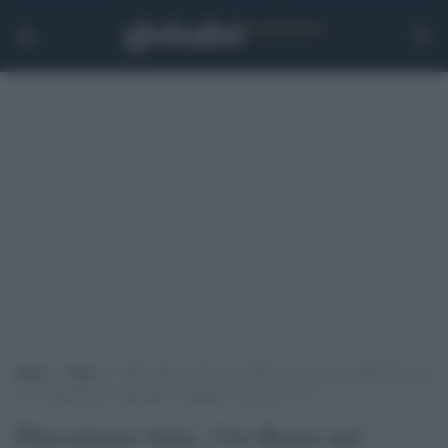
Home
>
Sport
>
Plusvalenze false, l’As Roma nel mirino della Procura:
12 le operazioni contestate, rischiano il processo in 6
Plusvalenze false, l'As Roma nel