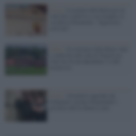
Il caso /
Licenziata dalla Roma per un
video hot condiviso a sua insaputa, la
vicenda in Parlamento: "Ingiustizia
colossale"
Calcio /
Un calciatore della Roma 'ruba'
e condivide nelle chat di Trigoria un
video hot di una dipendente: il club
licenzia lei
Il caso /
Giornalisti aggrediti dai
bodyguard: stavano fotografando i
giocatori dell'As Roma a cena