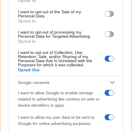
Opted In
Please note that this website/app uses one or more Google
services and may gather and store information including but
I want to opt-out of the Sale of my
Personal Data.
not limited to your visit or usage behaviour. You may click to
Opted In
grant or deny consent to Google and its third-party tags to
use your data for below specified purposes in below Google
I want to opt-out of processing my
consent section.
Personal Data for Targeted Advertising.
Opted In
I want to opt-out of Collection, Use,
Retention, Sale, and/or Sharing of my
Personal Data that Is Unrelated with the
Purposes for which it was collected.
Opted Out
Syndication
Culture
Google consents
Salute
Globalist
I want to allow Google to enable storage
related to advertising like cookies on web or
Megachip
Globalscience
device identifiers in apps.
GiULia
Globalsport
I want to allow my user data to be sent to
Google for online advertising purposes.
Prima Pagina