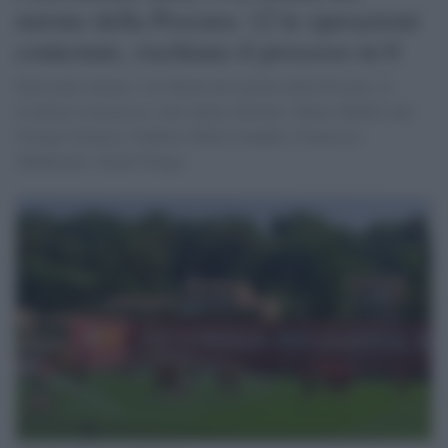
mirino della Procura: 12 le operazioni
contestate, rischiano il processo in 6
False plusvalenze, l'As Roma nel mirino della Procura. A
rischiare il processo sono James Pallotta, Mauro Baldissoni,
Giorgio Francia, Umberto Maria Gandini, Francesco
Malknecht, Guido Fienga.