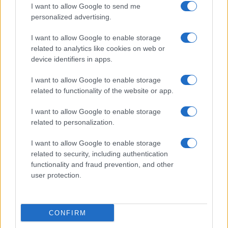
I want to allow Google to send me
personalized advertising.
Giornale dello
Chi siamo
I want to allow Google to enable storage
Spettacolo
related to analytics like cookies on web or
Contributors
device identifiers in apps.
Wondernet
Facebook
I want to allow Google to enable storage
Giuliana Sgrena
related to functionality of the website or app.
Twitter
I want to allow Google to enable storage
Google News
related to personalization.
Mastodon
I want to allow Google to enable storage
related to security, including authentication
Cookie Policy
functionality and fraud prevention, and other
user protection.
Preferenze Privacy
CONFIRM