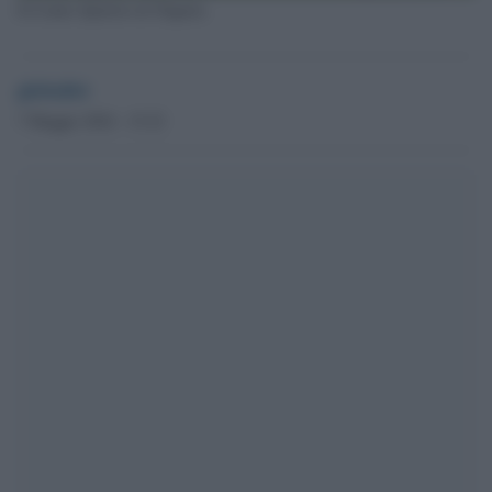
Il Centro Sportivo di Trigoria
globalist
7 Maggio 2024 - 15.22