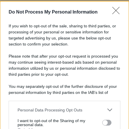
L'importanza dei movimenti.
Do Not Process My Personal Information
Tel Aviv /
La “vittoria totale” di Israele significa una guerra
senza fine
If you wish to opt-out of the sale, sharing to third parties, or
processing of your personal or sensitive information for
targeted advertising by us, please use the below opt-out
section to confirm your selection.
Vangelo /
La vita si intreccia con le paure come il giorno
succede alla notte
Please note that after your opt-out request is processed you
may continue seeing interest-based ads based on personal
information utilized by us or personal information disclosed to
third parties prior to your opt-out.
La scoperta /
Oplontis, le vittime dell’eruzione del Vesuvio
You may separately opt-out of the further disclosure of your
furono più numerose del previsto
personal information by third parties on the IAB’s list of
downstream participants.
Personal Data Processing Opt Outs
This information may also be disclosed by us to third parties
Il medagliere /
Europei di nuoto: Pellecani guida una super
on the IAB’s List of Downstream Participants that may further
I want to opt-out of the Sharing of my
Italia
disclose it to other third parties.
personal data.