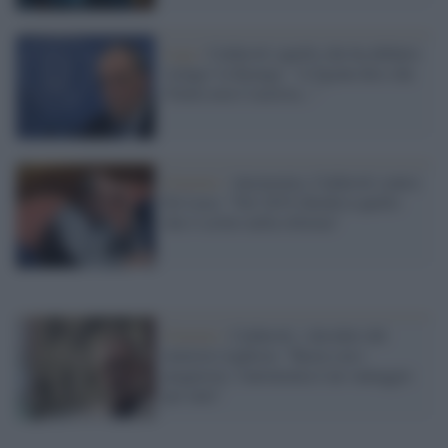
Lega /
Calderoli (quello che ha definito
'orango' la Kyenge: "A Egonu dico che
l'Italia non è razzista..."
Governo /
Autonomia, Calderoli contro
De Luca: "Nel 2019 chiedeva quello
che è scritto nella riforma"
Governo /
Calderoli, i desideri del
ministro leghista: "Basta con i
piagnistei, l'autonomia è un vantaggio
per tutti"