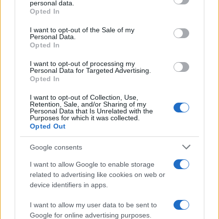
personal data.
'narratore'
Opted In
Please note that this website/app uses one or more Google
services and may gather and store information including but
I want to opt-out of the Sale of my
Personal Data.
not limited to your visit or usage behaviour. You may click to
Opted In
grant or deny consent to Google and its third-party tags to
use your data for below specified purposes in below Google
I want to opt-out of processing my
consent section.
Personal Data for Targeted Advertising.
Opted In
I want to opt-out of Collection, Use,
Retention, Sale, and/or Sharing of my
Personal Data that Is Unrelated with the
Purposes for which it was collected.
Opted Out
Syndication
Culture
Google consents
Salute
Globalist
I want to allow Google to enable storage
related to advertising like cookies on web or
Megachip
Globalscience
device identifiers in apps.
GiULia
Globalsport
I want to allow my user data to be sent to
Google for online advertising purposes.