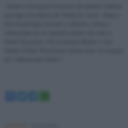
“Sentire le frasi piene di razzismo del ministro Calderoli
purtroppo non stupisce più. Parlare di “eterno ‘chiagn e
fotte di partenopea memoria’ è offensivo, svilente e
imbarazzante per un esponente politico che siede ai
banchi del governo. Che ne pensano Meloni e i suoi
Fratelli d`Italia? Non provano almeno un po` di vergogna
per l`imbarazzante alleato?”.
Facebook
Twitter
Telegram
WhatsApp
Argomenti:
governo meloni