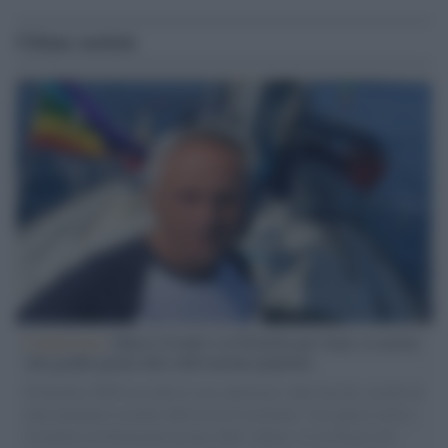
Ultime notizie
L'intervista /
Marco Croatti e la Flottilla per Gaza: le nostre
vele gonfie grazie alla sollevazione popolare
Il Senatore M5S racconta la sua esperienza sulle barche cariche di
aiuti umanitari assalite dall'esercito israeliano. Una guerra atroce,
il tentativo di disumanizzazione delle vittime, il servilismo del