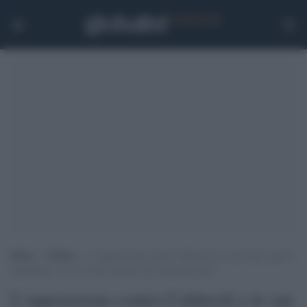
Home
>
Politica
>
L’opposizione contro Calderoli e le sue frasi contro i
napoletani: “Le sue frasi razziste non stupiscono più”
L'opposizione contro Calderoli e le sue