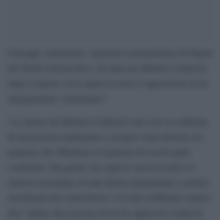
Giuseppe Annunziata, segretario metropolitano di Napoli
del Partito Democratico, ha attaccato Roberto Calderoli,
dopo le parole con le quali accusava l’opposizione di un
atteggiamento “partenopeo”.
“Le parole del Ministro Calderoli sono solo la conferma
di una persona inadeguata a ricoprire ruoli delicati con
proposte che offendono la memoria dei nostri padri
costituenti. Ma quello che stupisce ancora di più è il
silenzio assordante di tanti illustri parlamentari e politici
meridionali del centrodestra. Cos’altro dobbiamo sentirci
dire? Quale altra porcata dovrà far approvare Calderoli