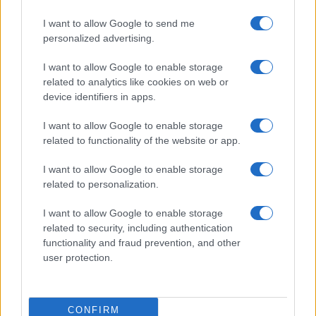
Prima Pagina
I want to allow Google to send me
personalized advertising.
Giornale dello
Chi siamo
I want to allow Google to enable storage
Spettacolo
related to analytics like cookies on web or
Contributors
device identifiers in apps.
Wondernet
Facebook
I want to allow Google to enable storage
Giuliana Sgrena
related to functionality of the website or app.
Twitter
I want to allow Google to enable storage
Google News
related to personalization.
Mastodon
I want to allow Google to enable storage
related to security, including authentication
Cookie Policy
functionality and fraud prevention, and other
user protection.
Preferenze Privacy
CONFIRM