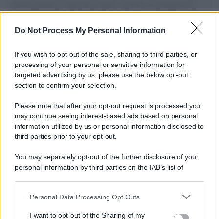
governo italiano e degli altri europei, il ritorno al colonialismo.
L'importanza dei movimenti.
Do Not Process My Personal Information
L'attesa /
Un estate di calcio: tra Mondiali e Serie A
If you wish to opt-out of the sale, sharing to third parties, or
processing of your personal or sensitive information for
targeted advertising by us, please use the below opt-out
section to confirm your selection.
Imperialismo /
Petrolio e prepotenze di Trump: una società
legata a 'Donald' vuole perforare la Groenlandia senza
Please note that after your opt-out request is processed you
autorizzazione
may continue seeing interest-based ads based on personal
information utilized by us or personal information disclosed to
third parties prior to your opt-out.
Musica /
Al maestro Francesco Guccini
You may separately opt-out of the further disclosure of your
personal information by third parties on the IAB’s list of
downstream participants.
Personal Data Processing Opt Outs
This information may also be disclosed by us to third parties
Il ricordo /
Quando Guccini raccontava le "Cronache
on the IAB’s List of Downstream Participants that may further
I want to opt-out of the Sharing of my
epafaniche": l'intervista all'artista che si definiva un
disclose it to other third parties.