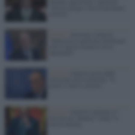
offendere opposizione e napoletani:
"Sinistra chiagne e fotte di partenopea
memoria"
Governo /
Autonomia, Calderoli:
"Supereremo la questione meridionale,
tutte le regioni avranno le stesse
opportunità"
Governo /
Calderoli non ha dubbi
sull'assalto alla Costituzione: "Il
popolo ci darà il consenso"
Governo /
Calderoli condannato a 7
mesi per aver chiamato "orango" la
ministra Kyenge