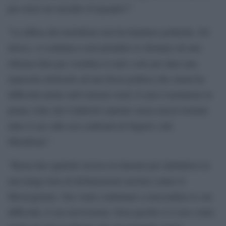
per avere un sussulto d’orgoglio?”
“La difesa del meridione non ha bandiere politiche. Ed
invece, si continua a non prendere le distanze da una
riforma fatta per svendere il sud e solo per dare una
mancetta elettorale ad una forza politica che ormai ha
difficoltà anche nell’estremo nord. E non è nemmeno la
prima volta che Calderoli esprime senza mezzi termini
tutto il suo odio nei confronti di Napoli e del
Meridione”.
“Basta fare qualche ricerca in internet per imbattersi in
una lunga lista di dichiarazioni razziste contro il
Mezzogiorno. Ora vuole continuare a nascondere le sue
difficoltà, il suo nervosismo, forse perché si è reso conto