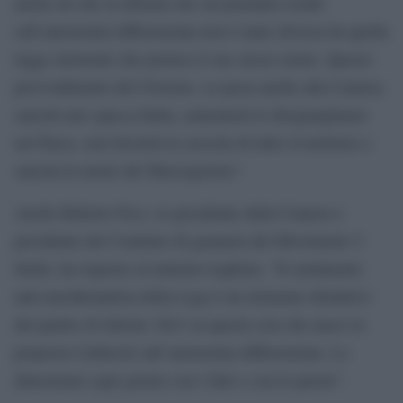
anche lui che la riforma che sta portando avanti
sull’autonomia differenziata non è tanto diversa da quella
legge elettorale che portava il suo stesso nome. Questo
provvedimento del Governo, se passa anche alla Camera,
sancirà uno spacca Italia, aumenterà le diseguaglianze
nel Paese, non favorirà la crescita di tutto il territorio e
sancirà la morte del Mezzogiorno”.
Anche Roberto Fico, ex presidente della Camera e
presidente del Comitato di garanzia del Movimento 5
Stelle, ha risposto al ministro leghista. “Il sentimento
anti-meridionalista della Lega è un elemento distintivo
del partito di Salvini. Ed è su questa scia che nasce la
proposta Calderoli sull`autonomia differenziata. Lo
dimostrano ogni giorno con i fatti e con le parole”.