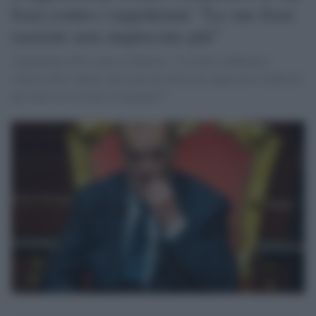
frasi contro i napoletani: "Le sue frasi
razziste non stupiscono più"
Annunziata (Pd) contro Calderoli: "Cos'altro dobbiamo
sentirci dire? Quale altra porcata dovrà far approvare Calderoli
per avere un sussulto d’orgoglio?"