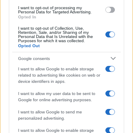
use your data for below specified purposes in below Google
I want to opt-out of processing my
consent section.
Personal Data for Targeted Advertising.
Opted In
I want to opt-out of Collection, Use,
Retention, Sale, and/or Sharing of my
Personal Data that Is Unrelated with the
Purposes for which it was collected.
Opted Out
Syndication
Culture
Google consents
Salute
Globalist
I want to allow Google to enable storage
related to advertising like cookies on web or
Megachip
Globalscience
device identifiers in apps.
GiULia
Globalsport
I want to allow my user data to be sent to
Google for online advertising purposes.
Prima Pagina
I want to allow Google to send me
personalized advertising.
Giornale dello
Chi siamo
I want to allow Google to enable storage