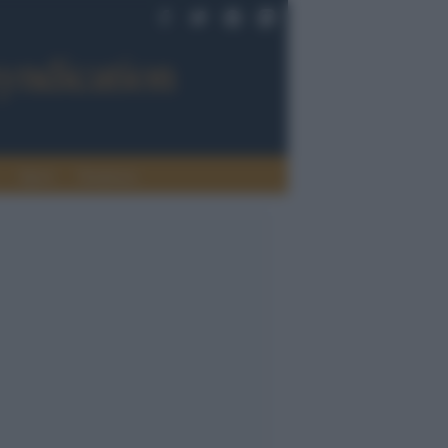
Sport
Tendenze