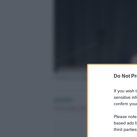
Do Not Pr
Pierfrancesco Majorino
If you wish 
sensitive in
globalist
confirm your
29 Dicembre 2023 - 16.15
Please note
based ads b
third parties