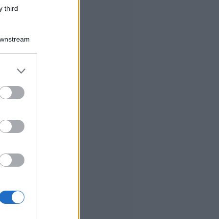
 third
Downstream
er and store
to grant or
ed purposes