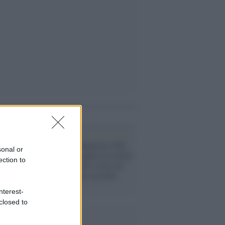
i anche
Lombardia /
Majorino (Pd):
sonal or
"Non ho mai capito la rottura
ection to
con il Terzo Polo, serve un
fronte compatto a livello
nazionale"
nterest-
closed to