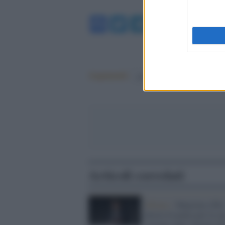
Facebook
Twitter
Telegram
WhatsA
Argomenti:
governo meloni
Articoli correlati
Milano /
Majorino (Pd)
destra fa paura per la su
visione cupa: faremo di 