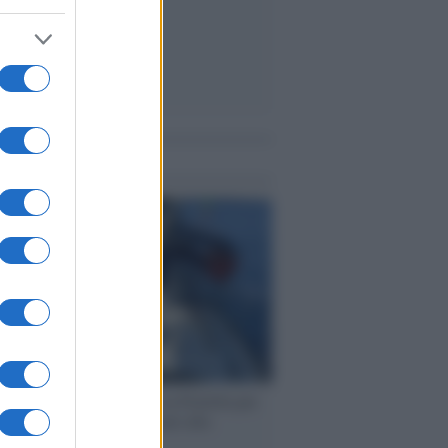
me notizie
ervista /
Marco Croatti e la Flottilla per
 le nostre vele gonfie grazie alla
vazione popolare