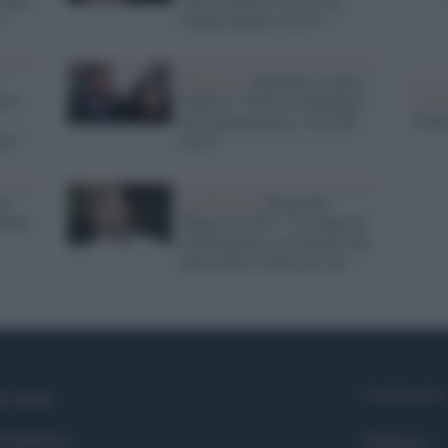
"
sempre quella cosa lì..."
Primarie /
Majorino sceglie
L'ann
rno
Schlein: "Parla il linguaggio
Laure
del cambiamento, è ciò che
lia"
serve"
ne
Lombardia /
Regionali,
rdia:
Majorino (Pd): "E' tempo di
cambiamento, gli elettori del
Terzo Polo votino per me"
Syndication
i siamo
ntributors
Globalist