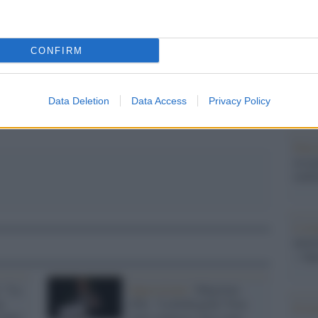
Il Se
pp
barch
dall'e
CONFIRM
tentat
servil
europ
Data Deletion
Data Access
Privacy Policy
dei m
Pales
asseg
rudi
L'eve
natu
– Ope
: "La
Opposizione /
Majorino
a
(Pd): "Lollobrigida? Non
Il ri
tutto
sono sorpreso, loro sono