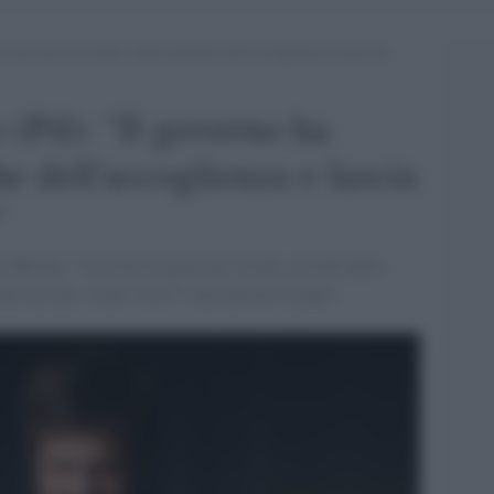
l governo ha fallito sulle politiche dell’accoglienza e lascia la
 (Pd): "Il governo ha
che dell'accoglienza e lascia
"
 Meloni: "Lasciare la gente per strada, ai bordi delle
 può far dire «avete visto?! sono davvero troppi".