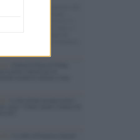
natore M5S racconta la sua esperienza sulle
e cariche di aiuti umanitari assalite
sercito israeliano. Una guerra atroce, il
ivo di disumanizzazione delle vittime, il
ismo del governo italiano e degli altri
ei, il ritorno al colonialismo. L'importanza
ovimenti.
tina /
Il Board of Peace di Trump
na il primo contratto per un
mentale avamposto militare a Gaza
nto /
La Sila diventa un palcoscenico
rale: nasce “A Farla Amare Comincia Tu
ra Sila”
cordo /
Le radici di Francesco Guccini