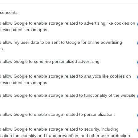
gente per strada, ai bordi delle nostre
consents
 può far dire «avete visto?! sono davvero troppi».
o allow Google to enable storage related to advertising like cookies on
mento delle politiche d’accoglienza. La cosa
evice identifiers in apps.
rescono gli arrivi irregolari». Sull’accordo
o allow my user data to be sent to Google for online advertising
o europeo per la modifica del Patto di Dublino,
Ulti
s.
ra il frutto dell’incapacità di scommettere su
to allow Google to send me personalized advertising.
d’accesso legali come principale leva da muovere e
o allow Google to enable storage related to analytics like cookies on
 responsabilità dell’accoglienza tra i Paesi UE.
evice identifiers in apps.
 ci sono timidi passi avanti ma la visione
o allow Google to enable storage related to functionality of the website
ipio secondo cui, alla fine, l’immigrazione sia
meno ineluttabile da governare».
o allow Google to enable storage related to personalization.
L'int
Gaza:
o allow Google to enable storage related to security, including
solle
cation functionality and fraud prevention, and other user protection.