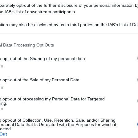
rately opt-out of the further disclosure of your personal information by
he IAB’s list of downstream participants.
tion may also be disclosed by us to third parties on the IAB’s List of 
 that may further disclose it to other third parties.
 that this website/app uses one or more Google services and may gath
l Data Processing Opt Outs
including but not limited to your visit or usage behaviour. You may click 
 to Google and its third-party tags to use your data for below specifi
o opt-out of the Sharing of my personal data.
ogle consent section.
In
e Politiche migratorie nella segreteria del
o opt-out of the Sale of my Personal Data.
al sito del Pd ha parlato della questione migranti
In
no Meloni.
to opt-out of processing my Personal Data for Targeted
ing.
In
orio della peggiore politica. La destra non
o opt-out of Collection, Use, Retention, Sale, and/or Sharing
one, lascia la gente al proprio destino in mare e
ersonal Data that Is Unrelated with the Purposes for which it
lected.
da il proprio consenso sul fallimento della
Out