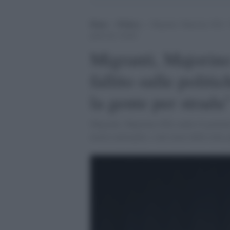
Home
>
Politica
>
Migranti, Majorino (Pd): “I
gente per strada”
Migranti, Majorino
fallito sulle politi
la gente per strada
Migranti, Majorino (Pd) contro il governo
nostre metropoli, o nel cuore delle città,