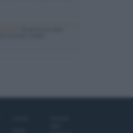
iversario /
90 anni di Yves Saint
nt, tra moda e scandali
Culture
Giornale
dello
Salute