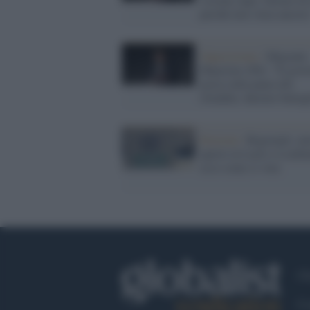
perché non vinca ancora
Opposizione /
Migranti,
Majorino (Pd): "Il gove
gioca sulla paura dei
cittadini, daremo battag
Elezioni /
Regionali, ur
aperte in Lazio e Lomba
ecco come si vota
Ch
Co