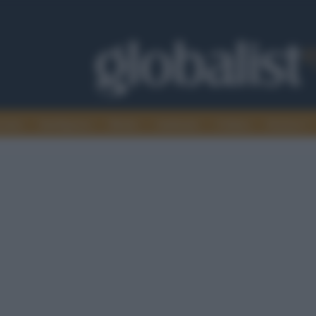
omia
Intelligence
Media
Ambiente
Cultura
Scienza