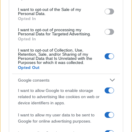
Please note that this website/app uses one or more Google
services and may gather and store information including but
I want to opt-out of the Sale of my
Personal Data.
not limited to your visit or usage behaviour. You may click to
Opted In
grant or deny consent to Google and its third-party tags to
use your data for below specified purposes in below Google
I want to opt-out of processing my
consent section.
Personal Data for Targeted Advertising.
Opted In
I want to opt-out of Collection, Use,
Retention, Sale, and/or Sharing of my
Personal Data that Is Unrelated with the
Purposes for which it was collected.
Opted Out
Syndication
Culture
Google consents
Salute
Globalist
I want to allow Google to enable storage
related to advertising like cookies on web or
Megachip
Globalscience
device identifiers in apps.
GiULia
Globalsport
I want to allow my user data to be sent to
Google for online advertising purposes.
Prima Pagina