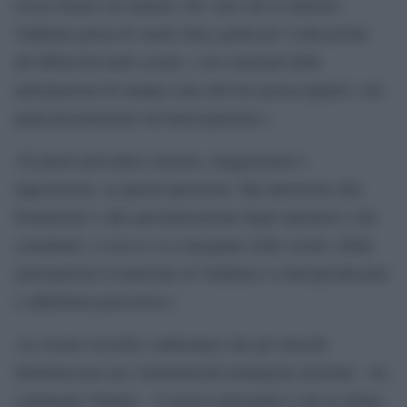
essere basato sui numeri. Ho visto che il ministro
Valditara pensa di varare linee guida per l’educazione
all’affettività nelle scuole, i cui contenuti dalle
anticipazioni di stampa sono davvero preoccupanti e sui
quali presenteremo un’interrogazione».
«È giusto procedere insieme, maggioranza e
opposizione, su questa questione. Ma attenzione alla
formazione e alla specializzazione degli operatori e dei
consulenti, a cosa si va a insegnare nelle scuole. Dalle
anticipazioni il materiale di Valditara è controproducente
e addirittura pericoloso».
«Le nostre ricerche confermano che gli omicidi
diminuiscono ma i femminicidi rimangono invariati – ha
continuato Valente – il motivo principale è che le donne