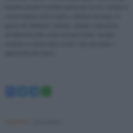
muoiono perché il modello patriarcale su cui è fondata la
società impone ruoli ai quali si ribellano da tempo. E’
questo che dobbiamo cambiare. Quindi l’educazione
all’affettività nelle scuole non può bastare, bisogna
cambiare la cultura della società è dare più potere e
opportunità alle donne».
Facebook
Twitter
Telegram
WhatsApp
Argomenti:
governo meloni