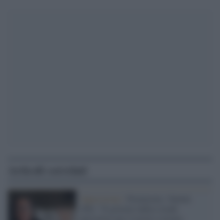
Articoli correlati
Opposizione /
Premierato, Valente
(Pd): "Il governo indica strade
pericolose per il nostro sistema