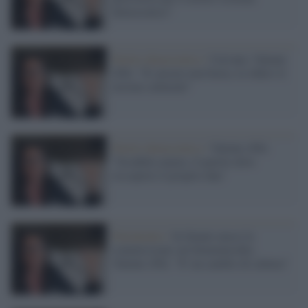
democratico"
Partito democratico /
Caivano, Valente
(Pd): "Il carcere non basta, la sfida è il
terreno culturale"
Partito democratico /
Valente (Pd):
"Sconfitta amara, il partito deve
riscoprire il proprio dna"
Parlamento /
In Senato nasce la
commissione sul femminicidio,
Valente (Pd): "E' un cambio di cultura"