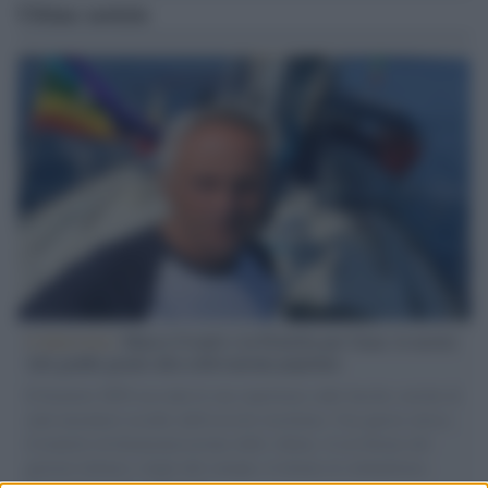
Ultime notizie
L'intervista /
Marco Croatti e la Flottilla per Gaza: le nostre
vele gonfie grazie alla sollevazione popolare
Il Senatore M5S racconta la sua esperienza sulle barche cariche di
aiuti umanitari assalite dall'esercito israeliano. Una guerra atroce,
il tentativo di disumanizzazione delle vittime, il servilismo del
governo italiano e degli altri europei, il ritorno al colonialismo.