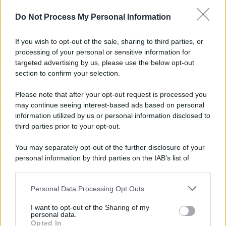
L'importanza dei movimenti.
Do Not Process My Personal Information
Il ricordo /
Il nostro incontro con Francesco Guccini
If you wish to opt-out of the sale, sharing to third parties, or
processing of your personal or sensitive information for
targeted advertising by us, please use the below opt-out
section to confirm your selection.
Perché il mercato dell'usato sta cambiando il valore delle
automobili
Please note that after your opt-out request is processed you
may continue seeing interest-based ads based on personal
information utilized by us or personal information disclosed to
third parties prior to your opt-out.
Il lutto /
Addio a Francesco Guccini, il poeta della canzone
You may separately opt-out of the further disclosure of your
d’autore italiana
personal information by third parties on the IAB’s list of
downstream participants.
Personal Data Processing Opt Outs
This information may also be disclosed by us to third parties
L'anniversario /
90 anni di Yves Saint Laurent, tra moda e
on the IAB’s List of Downstream Participants that may further
I want to opt-out of the Sharing of my
scandali
disclose it to other third parties.
personal data.
Opted In