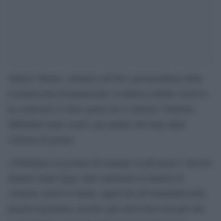
Valeria Valente, senatrice del Pd e già presidente della
Commissione Femminicidio, in diretta a Radio Anch’io
ha contestato le linee guida che il ministro Valditara
diffonderà nelle scuole, per parlare del tema della
violenza di genere.
«Chiediamo al governo di emanare al più presto i decreti
attuativi della legge sulle statistiche in materia di
violenza contro le donne, approvata all’unanimità nella
passata legislatura, perché ogni intervento non può che