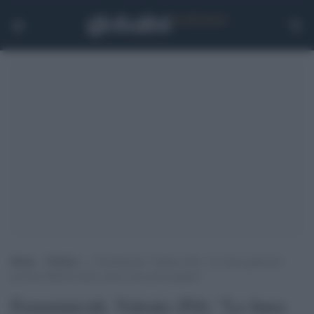
Home
>
Politica
>
Femminicidi, Valente (Pd): “Le linee guida del
governo Meloni nelle scuole sono preoccupanti”
Femminicidi, Valente (Pd): "Le linee