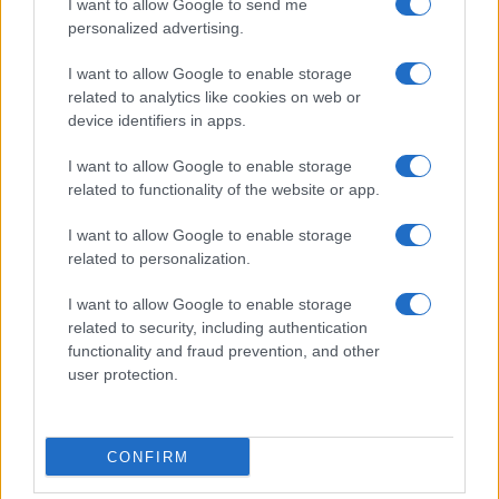
I want to allow Google to send me
personalized advertising.
Giornale dello
Chi siamo
I want to allow Google to enable storage
Spettacolo
related to analytics like cookies on web or
Contributors
device identifiers in apps.
Wondernet
Facebook
I want to allow Google to enable storage
Giuliana Sgrena
related to functionality of the website or app.
Twitter
I want to allow Google to enable storage
Google News
related to personalization.
Mastodon
I want to allow Google to enable storage
related to security, including authentication
Cookie Policy
functionality and fraud prevention, and other
user protection.
Preferenze Privacy
CONFIRM