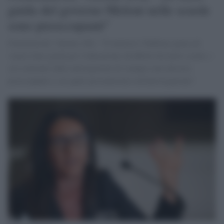
guida del governo Meloni nelle scuole
sono preoccupanti"
Femminicidi, Valente (Pd): "Il ministro Valditara pensa di
varare linee guida per l'educazione all'affettività nelle scuole, i
cui contenuti dalle anticipazioni di stampa sono davvero
preoccupanti e sui quali presenteremo un'interrogazione".