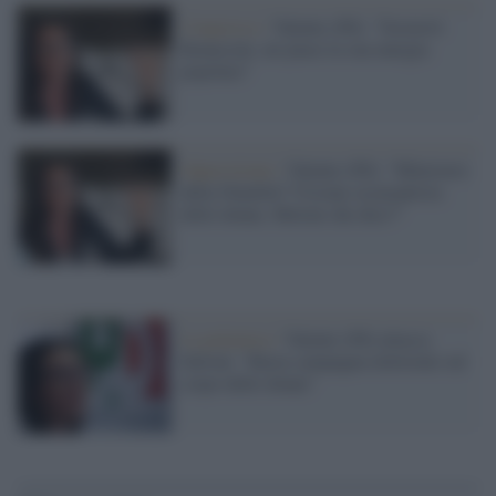
Congresso /
Valente (Pd): "Sosterrò
Bonaccini, mi piace la sua energia
popolare"
Opposizione /
Valente (Pd): "Ministero
della Natalità? Visione oscurantista
delle donne, Meloni che dice?"
La polemica /
Valente (Pd) attacca
Salvini: "Basta campagna elettorale sul
corpo delle donne"