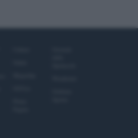
Culture
Giornale
dello
Salute
Spettacolo
Megachip
nce
Wondernet
GiULia
Giuliana
Sgrena
Prima
Pagina