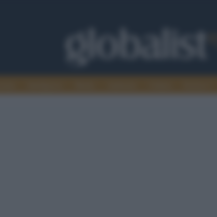
omia
Intelligence
Media
Ambiente
Cultura
Scienza