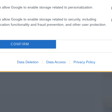
Il Se
, le persone interessate alla costruzione di un
barch
o allow Google to enable storage related to personalization.
dall'e
 invece dovesse prevalere l`anima più concentrata
tentat
o allow Google to enable storage related to security, including
mentari, mi pare assai complicato”.
servil
cation functionality and fraud prevention, and other user protection.
europ
dei m
CONFIRM
Perch
famig
pp
tecno
Data Deletion
Data Access
Privacy Policy
Il co
Tel 
"Isra