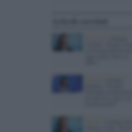
Articoli correlati
Terzo polo /
Carfagna
(Azione): "Pronta a vot
con Giorgia Meloni una
legge contro l'utero in
affitto"
Governo /
Carfagna
denuncia: "Governo
Pulcinella, al Quirinale
un ministro e oggi se ne
insedia un altro"
Elezioni /
Carfagna atta
Salvini e Conte: "Nessu