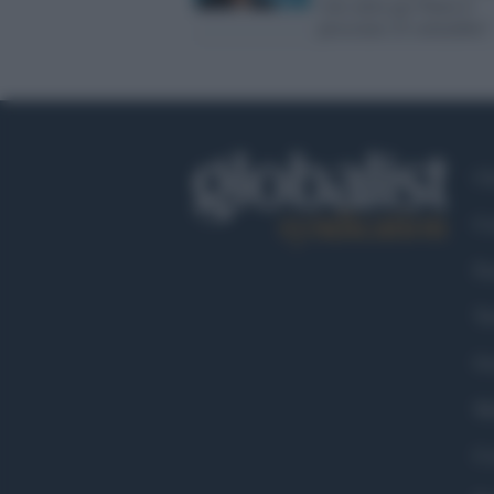
voto utile per Putin il
prossimo 25 settembre"
Ch
Co
Fa
Tw
Go
Ma
Co