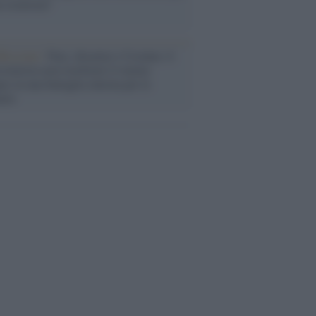
a sicurezza"
flessione /
Pace, disarmo e Ucraina: il
osinistra non trasformi il riarmo
eo in una battaglia interna per le
arie