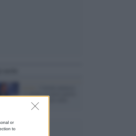
i anche
Azione /
Calenda annuncia:
"A ottobre un nuovo partito
fondato sui valori della
Costituzione"
sonal or
ection to