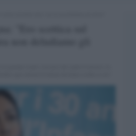
scettica sul partito unico, ma ora non deludiamo gli elettori”
a: "Ero scettica sul
ora non deludiamo gli
i guardare avanti e lasciarci alle spalle le miserie e la
ludere quei milioni di italiani che hanno creduto in noi".