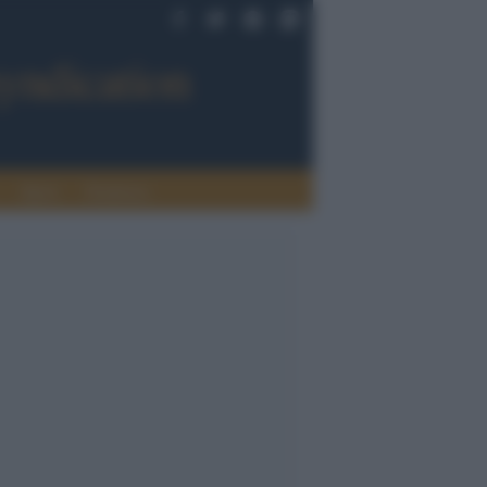
Sport
Tendenze