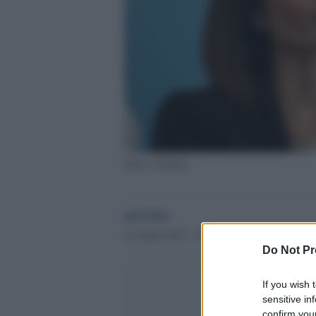
Mara Carfagna
globalist
18 Aprile 2023 - 10.01
Do Not Pr
If you wish 
sensitive in
confirm your