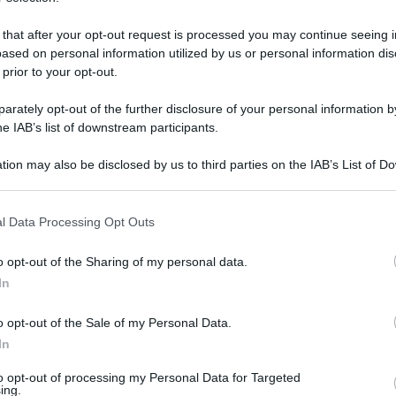
 that after your opt-out request is processed you may continue seeing i
ased on personal information utilized by us or personal information dis
 prior to your opt-out.
rately opt-out of the further disclosure of your personal information by
he IAB’s list of downstream participants.
tion may also be disclosed by us to third parties on the IAB’s List of 
 that may further disclose it to other third parties.
rottura tra Renzi e Calenda è definitiva e ha fatto
 that this website/app uses one or more Google services and may gath
l Data Processing Opt Outs
e e Italia Viva. Mara Carfagna, presidente del
including but not limited to your visit or usage behaviour. You may click 
 to Google and its third-party tags to use your data for below specifi
a questione in un’intervista a La Repubblica.
o opt-out of the Sharing of my personal data.
ogle consent section.
In
o Polo “è l’ultima cosa da fare. Darebbe il colpo
dei popolari e dei riformisti che dobbiamo
o opt-out of the Sale of my Personal Data.
, io ero scettica fin dall’inizio sulla possibilità
In
dissi anche a Carlo Calenda”.
to opt-out of processing my Personal Data for Targeted
ing.