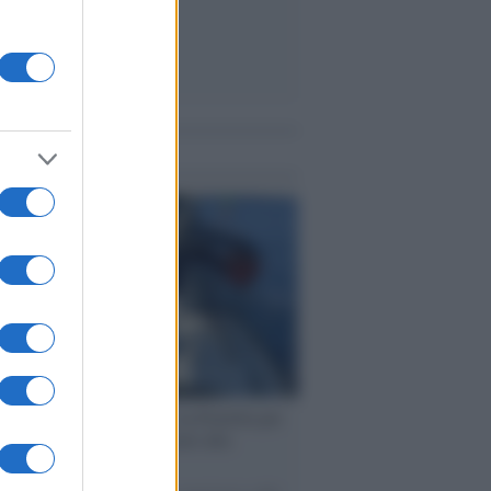
me notizie
ervista /
Marco Croatti e la Flottilla per
 le nostre vele gonfie grazie alla
vazione popolare