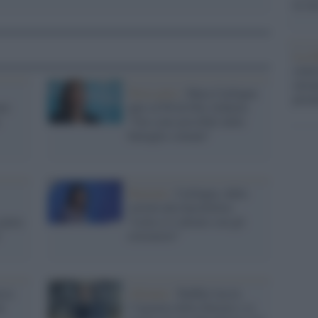
la su
La ri
centr
europ
Terzo polo /
Mara Carfagna
prim
are
apre al Pd di Elly Schlein:
"Ora sono possibili delle
battaglie comuni"
Elezioni /
Carfagna, dalla
serietà alla barzelletta:
 giura
“Letta si è alleato con gli
estremisti”
cca
Alleanze /
Ruffini lascia
n
l’Agenzia delle Entrate e si