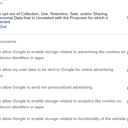
In
nte no, abbiamo il dovere di guardare avanti e
o opt-out of Collection, Use, Retention, Sale, and/or Sharing
a polvere di questi giorni”, sottolinea Carfagna,
ersonal Data that Is Unrelated with the Purposes for which it
lected.
o la responsabilità di rispondere alle aspettative
Out
avorare bene insieme, esprime candidature comuni
Ulti
consents
 Secondo: non possiamo deludere quei milioni di
o allow Google to enable storage related to advertising like cookies on
evice identifiers in apps.
redo sia dipeso da quello. Credo che Calenda si
o allow my user data to be sent to Google for online advertising
possibilità di procedere sulla strada del partito
s.
 Viva contro di lui è stato ingiusto, ingeneroso e
to allow Google to send me personalized advertising.
ebbe stato meglio avere l`onestà di ammettere
o allow Google to enable storage related to analytics like cookies on
adere negli insulti”.
evice identifiers in apps.
L'int
Gaza:
lizione di centro è aperta anche a Italia Viva?
o allow Google to enable storage related to functionality of the website
solle
de da quello che decide di fare Italia viva. Se