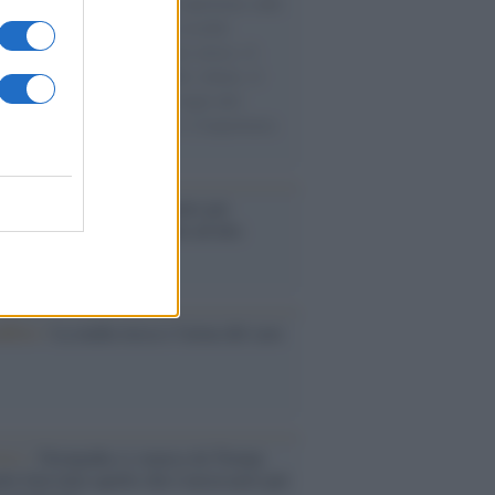
natore M5S racconta la sua esperienza sulle
e cariche di aiuti umanitari assalite
sercito israeliano. Una guerra atroce, il
ivo di disumanizzazione delle vittime, il
ismo del governo italiano e degli altri
ei, il ritorno al colonialismo. L'importanza
ovimenti.
é i centri di intrattenimento per
lie investono in attrazioni ad alta
logia
nflitto /
La mafia russa e l'arma del caos
Aviv /
Netanyahu si smarca da Trump:
ele farà tutto quello che è necessario per