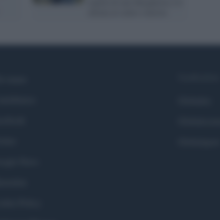
riparla di una Margherita 2.0
alleata al centro-sinistra
Syndication
i siamo
ntributors
Globalist
cebook
Globalscie
itter
Globalsport
ogle News
stodon
okie Policy