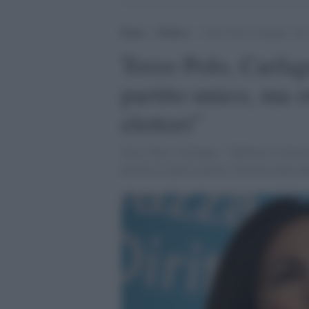
Home
>
Politica
>
Terzo Polo, Carfagna: “Ero 
Terzo Polo, Carfagn
partito unico, ma 
elettori"
Terzo Polo, Carfagna: "Abbiamo il dovere d
polvere di questi giorni. Non possiamo de