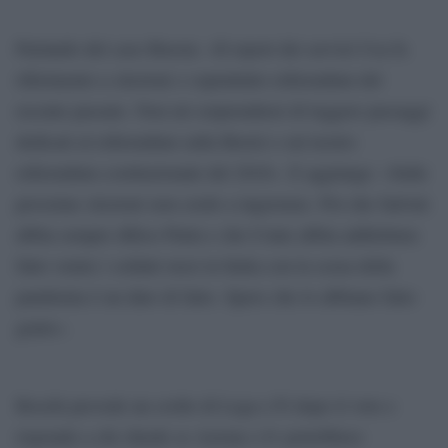
Parlando del caso Russia: «Il report dei servizi Usa fa
riferimento a elezioni e soprattutto referendum del
recente passato. Non mi sorprenderei di leggere passaggi
dedicati al referendum sulla Brexit o sul nostro
referendum costituzionale del 2016». E aggiunge: «Sulle
prossime elezioni non credo a ingerenze. Poi che Salvini
abbia sempre difeso Putin e che Conte abbia addirittura
fatto venire i soldati russi in Italia con la scusa della
pandemia è un dato di fatto. Spero che lo abbiano fatto
gratis».
Boschi prevede un crollo di Lega e Fi dopo il voto e
risponde a chi chiede se Azione e Iv potrebbero