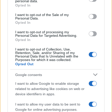
personal data.
Opted In
Please note that this website/app uses one or more Google
services and may gather and store information including but
I want to opt-out of the Sale of my
Personal Data.
not limited to your visit or usage behaviour. You may click to
Opted In
grant or deny consent to Google and its third-party tags to
use your data for below specified purposes in below Google
I want to opt-out of processing my
consent section.
Personal Data for Targeted Advertising.
Opted In
I want to opt-out of Collection, Use,
Retention, Sale, and/or Sharing of my
Personal Data that Is Unrelated with the
Purposes for which it was collected.
Opted Out
Syndication
Culture
Google consents
Salute
Globalist
I want to allow Google to enable storage
related to advertising like cookies on web or
Megachip
Globalscience
device identifiers in apps.
GiULia
Globalsport
I want to allow my user data to be sent to
Google for online advertising purposes.