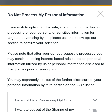
governo italiano e degli altri europei, il ritorno al colonialismo.
L'importanza dei movimenti.
Do Not Process My Personal Information
Il caso /
Trump ha quasi esaurito l'arsenale Usa, ma il
tycoon smentisce
If you wish to opt-out of the sale, sharing to third parties, or
processing of your personal or sensitive information for
targeted advertising by us, please use the below opt-out
section to confirm your selection.
Chiesa /
Papa Leone XIV denuncia le violenze in Ucraina e
Russia e chiede il rispetto del diritto umanitario e della
Please note that after your opt-out request is processed you
diplomazia
may continue seeing interest-based ads based on personal
information utilized by us or personal information disclosed to
third parties prior to your opt-out.
Il centenario /
A L'Aquila arriva la mostra "Tito, 100 anni
You may separately opt-out of the further disclosure of your
attraverso la forma"
personal information by third parties on the IAB’s list of
downstream participants.
Personal Data Processing Opt Outs
This information may also be disclosed by us to third parties
Il medagliere /
Europei di nuoto: Pellecani guida una super
on the IAB’s List of Downstream Participants that may further
I want to opt-out of the Sharing of my
Italia
disclose it to other third parties.