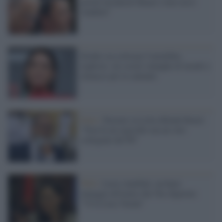
giorni incontrerò Renzi e non cerco
vendette”
Elodie osa criticare l'omofobia
leghista: sui social valanghe di insulti e
minacce per la cantante
Dem /
Faraone su Letta difende Renzi:
"Non fu un regicidio ma un voto
collegiale del Pd"
Web /
Lucia Annibali, un hater
inneggia all'uomo che l'ha sfigurata:
"Viva Luca Varani"