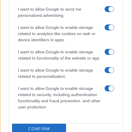
Prima Pagina
I want to allow Google to send me
personalized advertising.
Giornale dello
Chi siamo
I want to allow Google to enable storage
Spettacolo
related to analytics like cookies on web or
Contributors
device identifiers in apps.
Wondernet
Facebook
I want to allow Google to enable storage
Giuliana Sgrena
related to functionality of the website or app.
Twitter
I want to allow Google to enable storage
Google News
related to personalization.
Mastodon
I want to allow Google to enable storage
related to security, including authentication
Cookie Policy
functionality and fraud prevention, and other
user protection.
Preferenze Privacy
CONFIRM