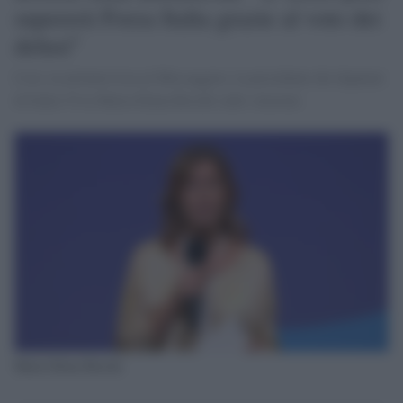
supererà Forza Italia grazie al voto dei
delusi"
Così, in un'intervista al Messaggero, la presidente dei deputati
di Italia Viva Maria Elena Boschi sulle elezioni.
Maria Elena Boschi