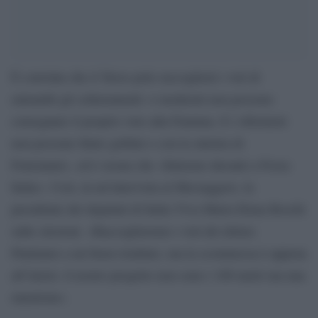
È convinta che il Terzo polo raccoglierà i voti di
entrambi gli schieramenti «i moderati non possono
consegnare il proprio voto alla Fiamma. E i riformisti
non possono finire grillini o con la sinistra di
Fratoianni», ed è sicura che «finiremo davanti a Forza
Italia». Così, in un’intervista al Messaggero, la
presidente dei deputati di Italia Viva Maria Elena Boschi
sulle elezioni. «Raccoglieremo i voti dei delusi.
Puntiamo a un buon risultato, ma la scommessa è appena
all’inizio: il nostro progetto non sono i 100 metri ma una
maratona».