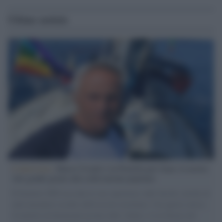
Ultime notizie
L'intervista /
Marco Croatti e la Flottilla per Gaza: le nostre
vele gonfie grazie alla sollevazione popolare
Il Senatore M5S racconta la sua esperienza sulle barche cariche di
aiuti umanitari assalite dall'esercito israeliano. Una guerra atroce,
il tentativo di disumanizzazione delle vittime, il servilismo del