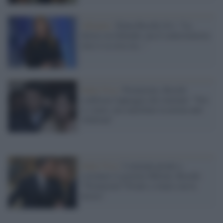
Alleanze /
Elena Boschi (Iv): "La
destra sta fallendo, ma il centrosinistra
non si sa cosa sia..."
Italia Viva /
Premierato, Boschi
conferma l'appoggio dei renziani: "Noi
ci siamo, ma cancellate la norma anti
ribaltone"
Italia Viva /
I renziani pronti a
sostenere il governo Meloni, Boschi:
"Premierato? Pronti a votare con la
destra"