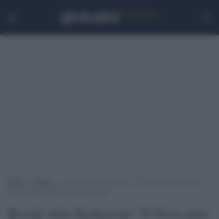
Home
>
Politica
>
Boschi sfida Berlusconi: “Il Terzo polo supererà
Forza Italia grazie al voto dei delusi”
Boschi sfida Berlusconi: "Il Terzo polo