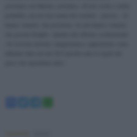
governare con Meloni, sottolinea: «Il loro crollo è molto
probabile, ma noi non siamo dei sostituti – precisa – Se
hanno i numeri, che governino. Se non hanno i numeri,
che governi Draghi». Quanto alle riforme costituzionali:
«Si scrivono insieme, maggioranza e opposizione come
abbiamo fatto noi nel 2014 perché sono le regole del
gioco che riguardano tutti».
Facebook
Twitter
Telegram
WhatsApp
Argomenti:
Elezioni