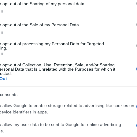
alisti e comunisti chiedano scusa a tutti i gloriosi
o opt-out of the Sharing of my personal data.
ogle consent section.
In
o opt-out of the Sale of my Personal Data.
e in una nota congiunta dei deputati della
In
 Salvatore Deidda, Davide Galantino e Giovanni
to opt-out of processing my Personal Data for Targeted
Ulti
ing.
In
 lavoro dei magistrati, sdegnati dalla campagna
o opt-out of Collection, Use, Retention, Sale, and/or Sharing
ersonal Data that Is Unrelated with the Purposes for which it
li Alpini. C’è chi ha volutamente
lected.
Out
ia di una ragazza per infangare gli Alpini, senza
o, in cerca di pubblicità e consenso politico».
consents
o con la penna per poi rilanciare che i
o allow Google to enable storage related to advertising like cookies on
evice identifiers in apps.
 raduni – aggiungono i deputati -. Avrebbero
L'int
o allow my user data to be sent to Google for online advertising
e il lavoro della magistratura ma era troppo
Gaza:
s.
solle
imilitarismo. Le scuse sono dovute. Non mi