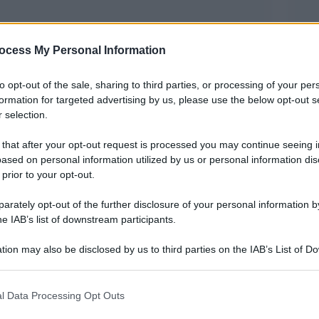
ocess My Personal Information
to opt-out of the sale, sharing to third parties, or processing of your per
formation for targeted advertising by us, please use the below opt-out s
 selection.
 that after your opt-out request is processed you may continue seeing i
ased on personal information utilized by us or personal information dis
 prior to your opt-out.
 alpini, in un raduno a Rimini, aveva riempito le
 e ora è tornato a far discutere. La procura ha
rately opt-out of the further disclosure of your personal information by
he IAB’s list of downstream participants.
bbe impossibile risalire a ogni singolo
parlare di una vera e propria “assoluzione. La
tion may also be disclosed by us to third parties on the IAB’s List of 
 that may further disclose it to other third parties.
tire da Matteo Salvini, che su twitter si è
 that this website/app uses one or more Google services and may gath
l Data Processing Opt Outs
including but not limited to your visit or usage behaviour. You may click 
 to Google and its third-party tags to use your data for below specifi