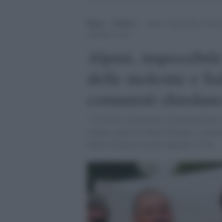
Home
>
Politica
>
Alpini, impossibile identifi
chiedano scusa”
Alpini, impossibile
delle molestie e Sa
comunisti chiedan
"C'è chi ha volutamente strumentalizzato 
Alpini, senza far alcun distinguo e genera
hanno dichiarato alcuni deputati di Fdi.