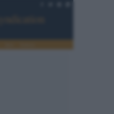
Sport
Tendenze