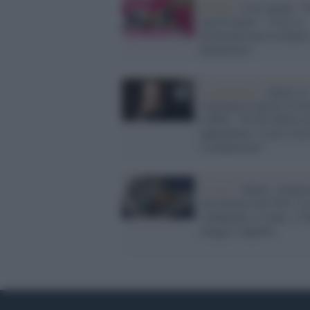
Rimini /
Caso alpini, "
una di meno": "Così si
disincentivano le donne
denunciare"
La polemica /
Alpini, le
vergognose parole di Sy
Labini: "Se dici Bella ci
applaudono, se dici ciao
ti denunciano"
Il caso /
Alpini, violenz
una minore nel 2015: in
condannati a 4 anni. A f
maggio l'appello