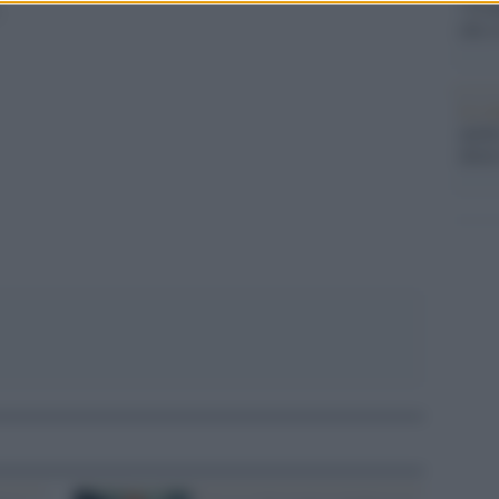
"Cron
.
che s
Lo st
anche
pp
dietr