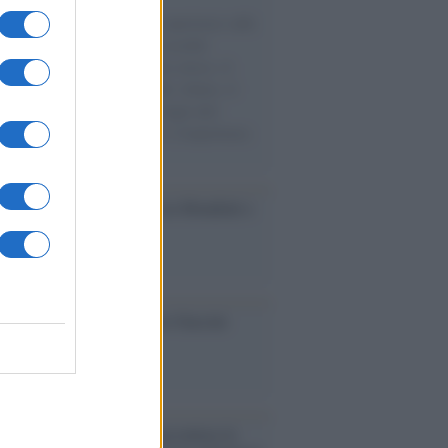
natore M5S racconta la sua esperienza sulle
e cariche di aiuti umanitari assalite
sercito israeliano. Una guerra atroce, il
ivo di disumanizzazione delle vittime, il
ismo del governo italiano e degli altri
ei, il ritorno al colonialismo. L'importanza
ovimenti.
esa /
Un estate di calcio: tra Mondiali e
e A
ca /
Al maestro Francesco Guccini
cordo /
Quando Guccini raccontava le