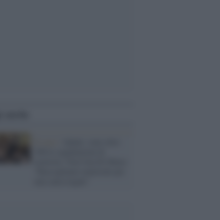
i anche
Il caso /
Alpini, sono oltre
500 le segnalazioni di
molestie. Non Una Di Meno:
"Raccogliamo materiale per
una causa legale"