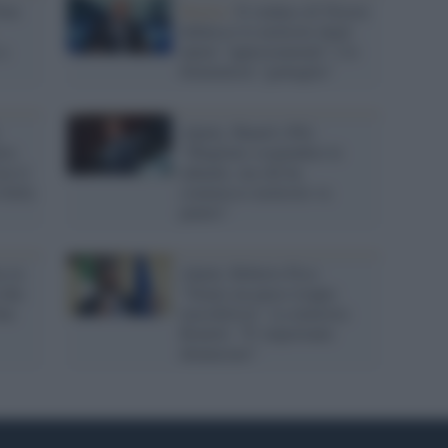
Non
Destra /
Il sindaco di Trieste
definisce le molestie degli
 a
alpini "apprezzamenti" e le
femministe "gentaglia"
Alpini, Shaurli (Pd):
los
"Sbagliato sospendere le
ao ti
adunate, ma chi ha
 bella
commesso molestie va
punito"
a su
Alpini, Roberto Fico:
 due
"Siamo un paese troppo
ine
maschilista". La ministra
Bonetti: "E' importante
denunciare"