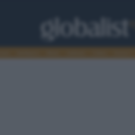
omia
Intelligence
Media
Ambiente
Cultura
Scienza