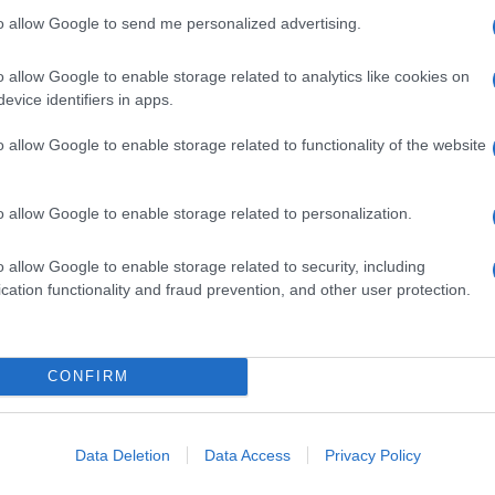
Il Se
to allow Google to send me personalized advertising.
i ha denunciato ma il Ministero della Difesa
barch
un’azione risarcitoria verso chi ha esagerato e
dall'e
o allow Google to enable storage related to analytics like cookies on
tentat
evice identifiers in apps.
servil
europ
o allow Google to enable storage related to functionality of the website
che con Alessandra Gallone – vicepresidente dei
dei m
o:
o allow Google to enable storage related to personalization.
L'att
arte della procura di Rimini sulle presunte
Seri
o allow Google to enable storage related to security, including
nata degli alpini dello scorso maggio «sono un
cation functionality and fraud prevention, and other user protection.
gna di fango che ha rischiato di coinvolgere un
 altruismo, generosità, fratellanza”.
Musi
CONFIRM
resunti colpevoli ci lascia amareggiati. Avremmo
di più che chi si e’ macchiato di certi reati e’
Data Deletion
Data Access
Privacy Policy
i valori degli Alpini, ingiustamente sottoposti a
Il ri