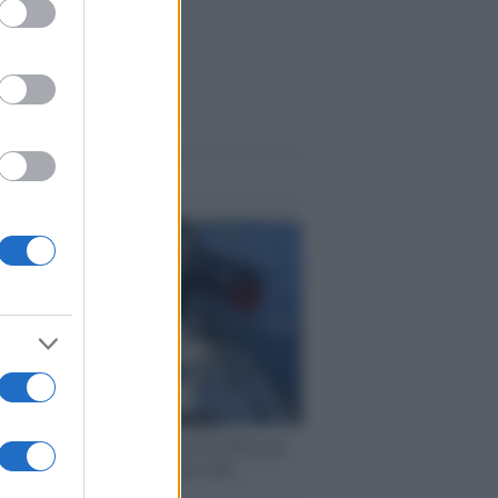
me notizie
ervista /
Marco Croatti e la Flottilla per
 le nostre vele gonfie grazie alla
vazione popolare