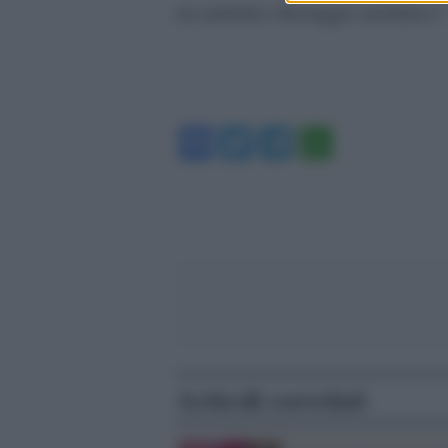
un autentico linciaggio mediatico”
Facebook
Twitter
Telegram
WhatsA
Articoli correlati