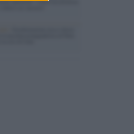
ache epafaniche": l'intervista all'artista
i definiva un 'narratore'
udio /
Disinformazione russa e destra:
 la macchina propagandistica di Putin
o la crisi di Ceuta