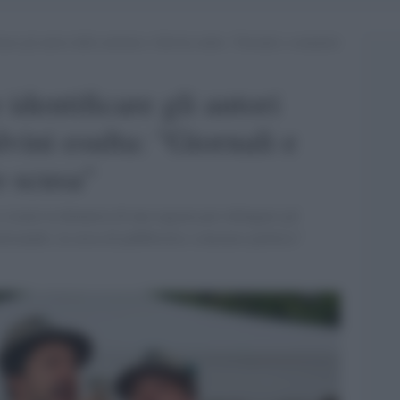
care gli autori delle molestie e Salvini esulta: “Giornali e comunisti
 identificare gli autori
lvini esulta: "Giornali e
o scusa"
e usato la denuncia di una ragazza per infangare gli
lizzando, in cerca di pubblicità e consenso politico"