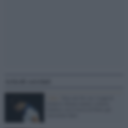
Articoli correlati
Video /
Non solo No vax: il papà di
Djokovic filmato mentre sventola
bandiere con la faccia di Putin agli
Australian Open