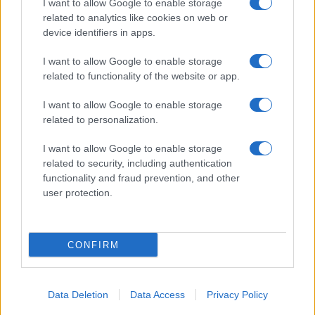
I want to allow Google to enable storage
Spettacolo
related to analytics like cookies on web or
Contributors
device identifiers in apps.
Wondernet
Facebook
I want to allow Google to enable storage
Giuliana Sgrena
related to functionality of the website or app.
Twitter
I want to allow Google to enable storage
Google News
related to personalization.
Mastodon
I want to allow Google to enable storage
related to security, including authentication
Cookie Policy
functionality and fraud prevention, and other
user protection.
Preferenze Privacy
CONFIRM
©2021 Globalist.it • All right reserved.
Data Deletion
Data Access
Privacy Policy
Syndication