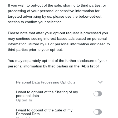
furono più numerose del previsto
If you wish to opt-out of the sale, sharing to third parties, or
processing of your personal or sensitive information for
targeted advertising by us, please use the below opt-out
section to confirm your selection.
Il medagliere /
Europei di nuoto: Pellecani guida una super
Italia
Please note that after your opt-out request is processed you
may continue seeing interest-based ads based on personal
information utilized by us or personal information disclosed to
third parties prior to your opt-out.
Il centenario /
A L'Aquila arriva la mostra "TITO, 100 anni
You may separately opt-out of the further disclosure of your
attraverso la forma"
personal information by third parties on the IAB’s list of
downstream participants.
Personal Data Processing Opt Outs
This information may also be disclosed by us to third parties
L'attesa /
Un estate di calcio: tra Mondiali e Serie A
on the IAB’s List of Downstream Participants that may further
I want to opt-out of the Sharing of my
disclose it to other third parties.
personal data.
Opted In
Please note that this website/app uses one or more Google
services and may gather and store information including but
I want to opt-out of the Sale of my
Personal Data.
not limited to your visit or usage behaviour. You may click to