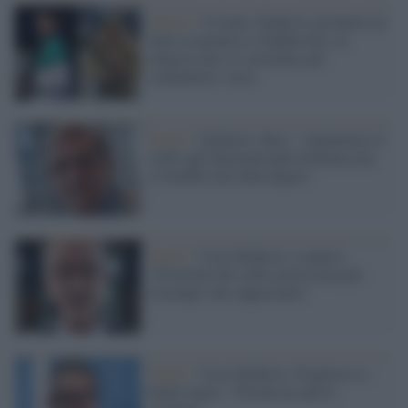
Guerra /
Ucraina, Djokovic promette un
aiuto economico a Stakhovsky, ex
tennista che si è arruolato per
combattere i russi
Tennis /
Djokovic, Rasi: "Ammettere il
serbo agli Internazionali di Roma non
ci farebbe fare bella figura"
Tennis /
Caso Djokovic, Lopalco:
"Posizione del serbo gravissima per
l'esempio che rappresenta"
Tennis /
Caso Djokovic, Pregliasco a
brutto muso: "Novak un cattivo