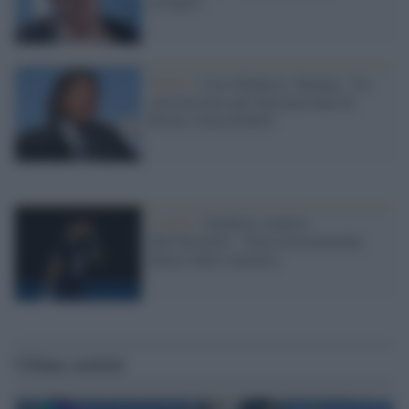
esempio"
Tennis /
Caso Djokovic, Panatta: "La
sua presenza agli Internazionali di
Roma è inaccettabile"
La nota /
Djokovic espulso
dall'Australia: "Sono estremamente
deluso dalla sentenza"
Ultime notizie