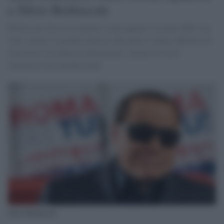
e Silvio Berlusconi
Berlusconi dovrà rassegnarsi a passeggiare sui prati delle sue
ville, mentre il grande tennista sebo potrà a lungo riflettere ed
esercitarsi su campi di allenamento prima di essere
riammesso nei grandi tornei
Silvio Belusconi