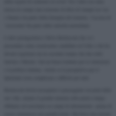
delle regole di contrasto al covid. Tra l’altro era stata
messa in campo una reazione di tifosi di stampo no-vax
e financo da parte della famiglia del tennista l’accusa di
“assassinio”da parte delle autorità australiane.
L’altro protagonista è Silvio Berlusconi che si è
presentato come sicurissimo candidato al Colle e che ha
dovuto registrare un no assoluto tranne che dai soliti
Salvini e Meloni. Già un buon risultato per le istituzioni
e la politica italiana. Anche se la prospettiva per il
Quirinale resta complicata e difficile per tutti.
Berlusconi dovrà rassegnarsi a passeggiare sui prati delle
sue ville, mentre il grande tennista sebo potrà a lungo
riflettere ed esercitarsi su campi di allenamento prima di
essere riammesso nei grandi tornei. Ma forse una morale