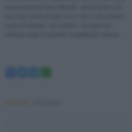
più generale potrà trarsi utilmente : per gli sportivi che
non si può vincere ad ogni costo e che ci sono principi e
regole da rispettare ; per i politici : che spetta loro
verificare sempre la quantità e la qualità del consenso.
Facebook
Twitter
Telegram
WhatsApp
Argomenti:
silvio berlusconi