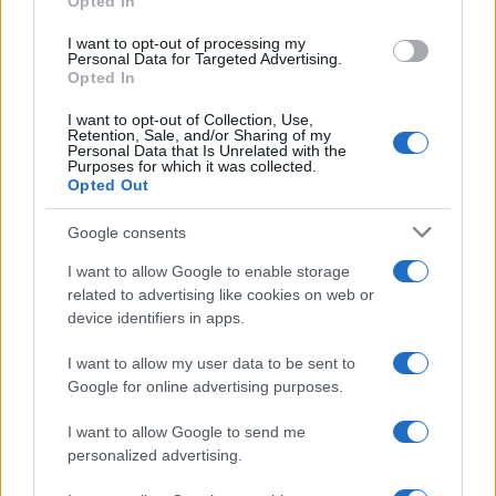
Opted In
grant or deny consent to Google and its third-party tags to
use your data for below specified purposes in below Google
I want to opt-out of processing my
consent section.
Personal Data for Targeted Advertising.
Opted In
I want to opt-out of Collection, Use,
Retention, Sale, and/or Sharing of my
Personal Data that Is Unrelated with the
Purposes for which it was collected.
Opted Out
Syndication
Culture
Google consents
Salute
Globalist
I want to allow Google to enable storage
related to advertising like cookies on web or
Megachip
Globalscience
device identifiers in apps.
GiULia
Globalsport
I want to allow my user data to be sent to
Google for online advertising purposes.
Prima Pagina
I want to allow Google to send me
personalized advertising.
Giornale dello
Chi siamo