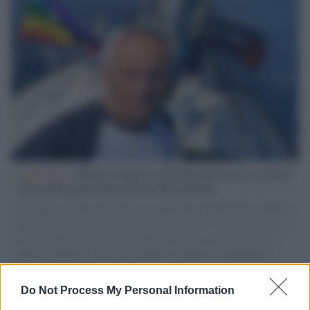
L'intervista /
Marco Croatti e la Flottilla per Gaza: le nostre
vele gonfie grazie alla sollevazione popolare
Il Senatore M5S racconta la sua esperienza sulle barche cariche di
aiuti umanitari assalite dall'esercito israeliano. Una guerra atroce,
il tentativo di disumanizzazione delle vittime, il servilismo del
governo italiano e degli altri europei, il ritorno al colonialismo.
L'importanza dei movimenti.
Do Not Process My Personal Information
La scoperta /
Oplontis, le vittime dell’eruzione del Vesuvio