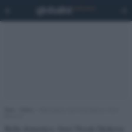
Home
>
Politica
>
Bella domenica: fuori Novak Djokovic e Silvio
Berlusconi
Bella domenica: fuori Novak Djokovic