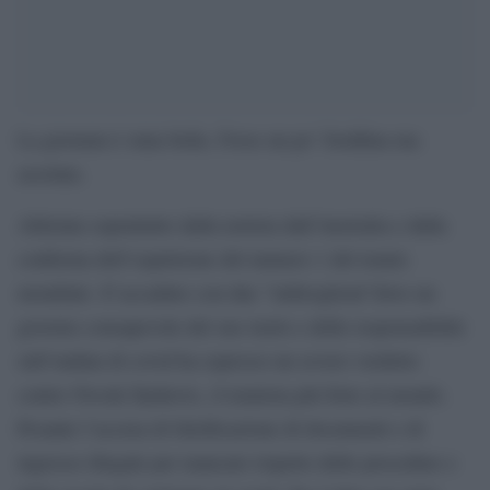
La giornata è stata bella. Forse un po’ freddina ma
assolata.
Allietata soprattutto dalla notizia dall’Australia e dalla
conferma dell’espulsione del numero 1 del tennis
mondiale. E’accaduto con due “imbroglioni”dove un
governo consapevole del suo ruolo e delle responsabilità
sull’ondata di covid ha espresso un severo verdetto
contro Novak Djokovic, il tennista più forte al mondo.
Pesante l’accusa di falsificazione di documenti e di
ingresso illegale per mancato rispetto delle procedure e