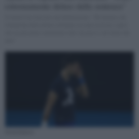
estremamente deluso dalla sentenza"
Il tennista ha rilasciato una dichiarazione: "Mi dispiace che
l'attenzione delle ultime settimane sia stata su di me e spero
che ora possiamo concentrarci tutti sul gioco e sul torneo che
amo"
Novak Djokovic