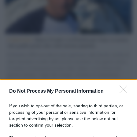
L'intervista /
Marco Croatti e la Flottilla per Gaza: le nostre
vele gonfie grazie alla sollevazione popolare
Il Senatore M5S racconta la sua esperienza sulle barche cariche di
aiuti umanitari assalite dall'esercito israeliano. Una guerra atroce,
il tentativo di disumanizzazione delle vittime, il servilismo del
governo italiano e degli altri europei, il ritorno al colonialismo.
L'importanza dei movimenti.
Do Not Process My Personal Information
Il ricordo /
Quando Guccini raccontava le "Cronache
epafaniche": l'intervista all'artista che si definiva un
If you wish to opt-out of the sale, sharing to third parties, or
'narratore'
processing of your personal or sensitive information for
targeted advertising by us, please use the below opt-out
section to confirm your selection.
Lo studio /
Disinformazione russa e destra: anche la