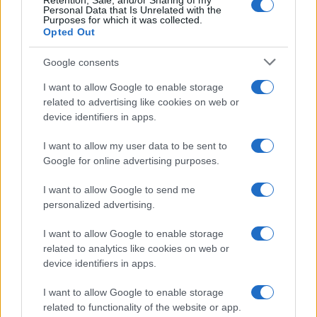
Retention, Sale, and/or Sharing of my
Personal Data that Is Unrelated with the
Purposes for which it was collected.
Opted Out
Syndication
Culture
Google consents
Salute
Globalist
I want to allow Google to enable storage
related to advertising like cookies on web or
Megachip
Globalscience
device identifiers in apps.
GiULia
Globalsport
I want to allow my user data to be sent to
Google for online advertising purposes.
Prima Pagina
I want to allow Google to send me
personalized advertising.
Giornale dello
Chi siamo
I want to allow Google to enable storage
Spettacolo
related to analytics like cookies on web or
Contributors
device identifiers in apps.
Wondernet
Facebook
I want to allow Google to enable storage
Giuliana Sgrena
related to functionality of the website or app.
Twitter