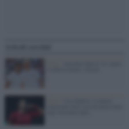
Articoli correlati
Tennis /
Australian Open al via: riparte
la sfida fra Sinner e Alcaraz
Tennis /
Caso Djokovic, il tennista
(nonostante tutto) resta nel primo turno
degli Australian Open...