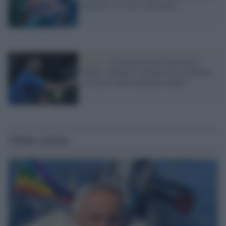
ha avuto il Covid a dicembre"
Tennis /
Il direttore dell’Australian
Open: "Djokovic spieghi alla comunità
il motivo dell'esenzione medica"
Ultime notizie