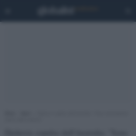
Home
>
Sport
>
Djokovic espulso dall’Australia: “Sono estremamente
deluso dalla sentenza”
Djokovic espulso dall'Australia: "Sono