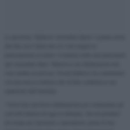
La questione ‘Djokovic-Australian Opens’ è giunta ormai
alla fine con l’atleta che si è visto negare la
partecipazione al torneo: il tennista serbo non parteciperà
agli Australian Open. Tuttavia le sue dichiarazioni non
sono tardate ad arrivare; Novak Djokovic ha commentato
con una nota la sentenza che di fatto conferma la sua
espulsione dall’Australia.
“Vorrei fare una breve dichiarazione per commentare gli
esiti dell’udienza di oggi in tribunale. Ora mi prenderò
del tempo per riposarmi e riprendermi, prima di fare