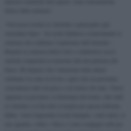
ulteriori commenti oltre questo. Sono estremamente
deluso dalla sentenza”.
“Non posso restare in Australia e partecipare agli
Australian Open – ha scritto Djokovic commentando la
sentenza che conferma l’espulsione dall’Australia –
Rispetto la sentenza della Corte e collaborerò con le
autorità competenti in relazione alla mia partenza dal
Paese. Mi dispiace che l’attenzione delle ultime
settimane sia stata su di me e spero che ora possiamo
concentrarci tutti sul gioco e sul torneo che amo. Vorrei
augurare ai giocatori, ai funzionari del torneo, allo staff,
ai volontari e ai fan tutto il meglio per questa edizione.
Infine, vorrei ringraziare la mia famiglia, i miei amici, la
mia squadra, i tifosi, i tifosi e i miei compagni serbi per