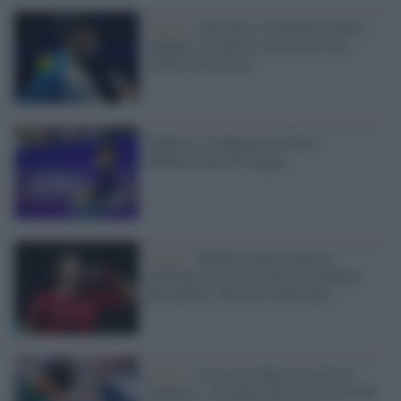
Tennis /
Australia, su Djokovic nuove
indagini: rischia il carcere per aver
fornito false prove
Djokovic è indagato per falsa
dichiarazione di viaggio
Tennis /
Djokovic può restare in
Australia: ecco cosa dice la sentenza
del giudice. Ma non è finita qui...
Tennis /
Il ricorso degli avvocati di
Djokovic: "Esentato dal vaccino perché