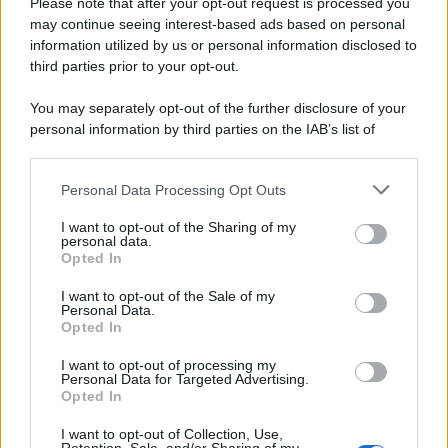
macchina propagandistica di Putin dietro la crisi di Ceuta
Please note that after your opt-out request is processed you
may continue seeing interest-based ads based on personal
information utilized by us or personal information disclosed to
third parties prior to your opt-out.
Tendenze /
Sale il numero degli acquisti online in Europa e
You may separately opt-out of the further disclosure of your
aumentano le vendite di articoli second hand
personal information by third parties on the IAB’s list of
downstream participants.
Personal Data Processing Opt Outs
This information may also be disclosed by us to third parties
Pd /
Un partito progressista e di sinistra che si spacca sul
on the IAB’s List of Downstream Participants that may further
I want to opt-out of the Sharing of my
riarmo ha un serio problema
disclose it to other third parties.
personal data.
Opted In
Please note that this website/app uses one or more Google
services and may gather and store information including but
I want to opt-out of the Sale of my
Personal Data.
not limited to your visit or usage behaviour. You may click to
Opted In
grant or deny consent to Google and its third-party tags to
use your data for below specified purposes in below Google
I want to opt-out of processing my
consent section.
Personal Data for Targeted Advertising.
Opted In
I want to opt-out of Collection, Use,