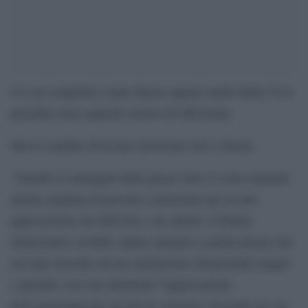
O è un complotto contro Renzi oppure anche Italia Viva
potrebbe avere qualche motivo di riflessione.
Ma lo scambio di accuse incrociate non si ferma.
“Guardo le immagini delle piazze dove si sono radunate
alcune migliaia di persone a protestare per la non
approvazione del Ddl Zan e mi chiedo: il Partito
democratico avrebbe saputo spiegare a quella piazza che
avevano lavorato ad una mediazione rinunciando magari
a qualche cosa ma ottenendo l`approvazione
dell`aggravante per gli atti di violenza? Secondo me no,