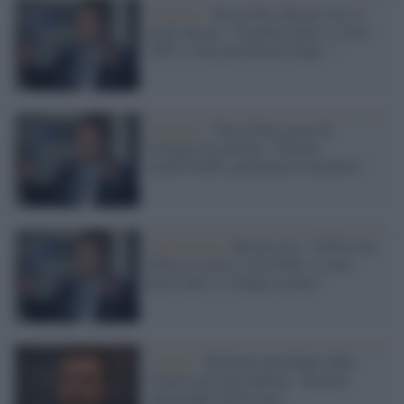
Alleanze /
Terzo Polo, Rosato (Iv) ci
crede ancora: "Il partito unico si fa al
100%, è una gestazione lunga..."
Giustizia /
Terzo Polo, prove di
sostegno al governo: "Nordio
condivisibile, potremmo sostenerlo"
Opposizione /
Rosato (Iv): "Il Pd ci ha
chiuso le porte, con il M5s si sono
presi tutto e ci hanno esclusi"
Camera /
Molinari presidente della
Camera per una mattina: "Resterà
capogruppo della Lega"