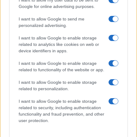
I want to allow my user data to be sent to
Google for online advertising purposes.
Prima Pagina
I want to allow Google to send me
personalized advertising.
Giornale dello
Chi siamo
I want to allow Google to enable storage
Spettacolo
related to analytics like cookies on web or
Contributors
device identifiers in apps.
Wondernet
Facebook
I want to allow Google to enable storage
Giuliana Sgrena
related to functionality of the website or app.
Twitter
I want to allow Google to enable storage
Google News
related to personalization.
Mastodon
I want to allow Google to enable storage
related to security, including authentication
Cookie Policy
functionality and fraud prevention, and other
user protection.
Preferenze Privacy