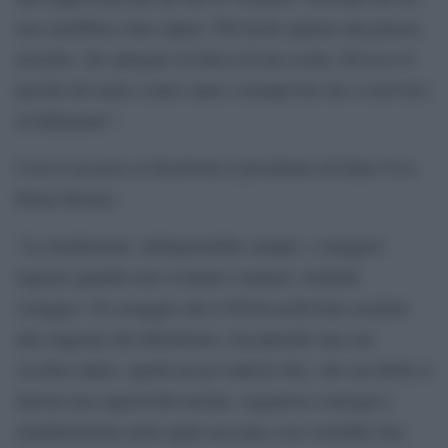
non sarebbero stati capaci. Più facile agitare una piazza,
aizzarla, che spiegare la fatica di una scelta. Ed ecco il
perché del muro contro muro consapevoli che si arrivava
al fallimento”.
Così in un post su Facebook il presidente di Italia Viva
Ettore Rosato.
“La mediazione, indispensabile sempre, a maggior
ragione quando non si hanno i numeri, richiede
coraggio. Un coraggio che il Pd ha archiviato assieme
alla stagione del riformismo, riscoprendo una sua
vecchia radice: quella un po`radical chic, che sui diritti si
intesta una superiorità morale, organizza convegni e
manifestazioni nelle quali racconta cosa vorrebbe fare