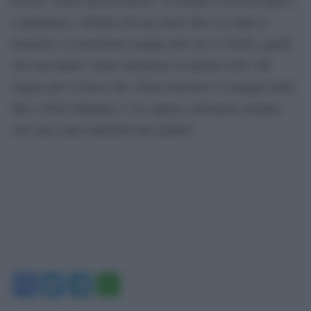
a lamentarsi. Perfetto poi per poter dare la colpa ai
renziani e a cementarsi sempre più con i 5 Stelle, quelli
che non hanno votato nemmeno le unioni civili. Mi
auguro per il Paese che i Dem ritrovino il coraggio delle
idee e delle battaglie a viso aperto, altrimenti saranno
solo una copia indistinta dei grillini”.
Facebook
Twitter
Telegram
WhatsApp