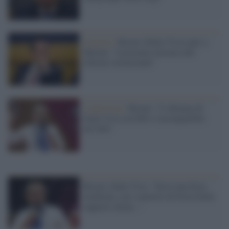
Governo /
Rosato (Italia Viva) apre a
Meloni: "Lavoriamo insieme alle
riforme istituzionali"
L'intervista /
Rosato: “L’alleanza di
Italia Viva con M5s è incompatibile
nei fatti”
Rosato, Italia Viva: "Serve una forza
moderata, con i ministri di Forza Italia
rapporti ottimi..."