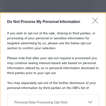
il tentativo di disumanizzazione delle vittime, il servilismo del
governo italiano e degli altri europei, il ritorno al colonialismo.
L'importanza dei movimenti.
Do Not Process My Personal Information
Il lutto /
Addio a Francesco Guccini, il poeta della canzone
d’autore italiana
If you wish to opt-out of the sale, sharing to third parties, or
processing of your personal or sensitive information for
targeted advertising by us, please use the below opt-out
section to confirm your selection.
L'anniversario /
90 anni di Yves Saint Laurent, tra moda e
scandali
Please note that after your opt-out request is processed you
may continue seeing interest-based ads based on personal
information utilized by us or personal information disclosed to
third parties prior to your opt-out.
Perché i centri di intrattenimento per famiglie investono in
You may separately opt-out of the further disclosure of your
attrazioni ad alta tecnologia
personal information by third parties on the IAB’s list of
downstream participants.
Personal Data Processing Opt Outs
This information may also be disclosed by us to third parties