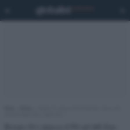
Home
>
Politica
>
Rosato (Iv) attacca il Pd sul ddl Zan: “Invece che
riformisti hanno fatto i radical chic…”
Rosato (Iv) attacca il Pd sul ddl Zan: