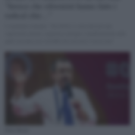
"Invece che riformisti hanno fatto i
radical chic..."
L'esponente renziano: "Sui diritti si sono intestati una
superiorità morale, organizza convegni e manifestazioni nelle
quali racconta cosa vorrebbe fare ma non ci riesce mai"
Ettore Rosato