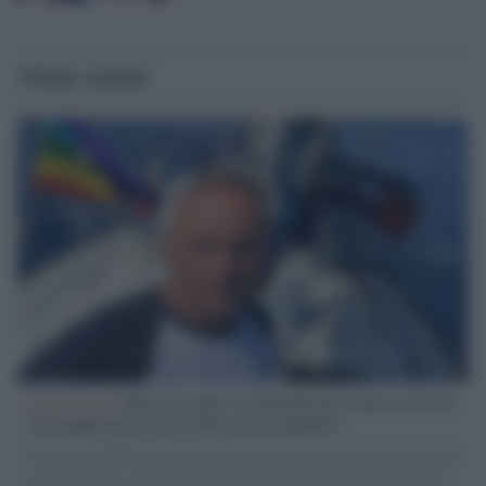
Ultime notizie
L'intervista /
Marco Croatti e la Flottilla per Gaza: le nostre
vele gonfie grazie alla sollevazione popolare
Il Senatore M5S racconta la sua esperienza sulle barche cariche di
aiuti umanitari assalite dall'esercito israeliano. Una guerra atroce,