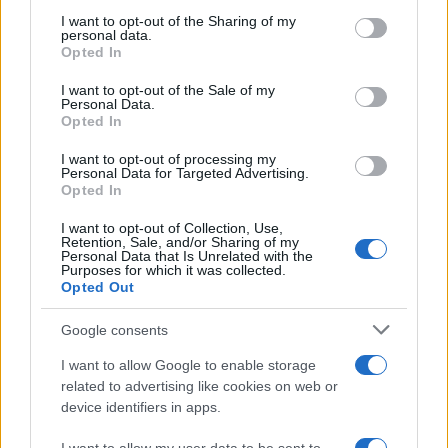
Il conflitto /
La mafia russa e l'arma del caos
on the IAB’s List of Downstream Participants that may further
I want to opt-out of the Sharing of my
disclose it to other third parties.
personal data.
Opted In
Please note that this website/app uses one or more Google
services and may gather and store information including but
I want to opt-out of the Sale of my
Personal Data.
not limited to your visit or usage behaviour. You may click to
Opted In
grant or deny consent to Google and its third-party tags to
use your data for below specified purposes in below Google
I want to opt-out of processing my
consent section.
Personal Data for Targeted Advertising.
Opted In
I want to opt-out of Collection, Use,
Retention, Sale, and/or Sharing of my
Personal Data that Is Unrelated with the
Purposes for which it was collected.
Opted Out
Syndication
Culture
Google consents
Salute
Globalist
I want to allow Google to enable storage
related to advertising like cookies on web or
Megachip
Globalscience
device identifiers in apps.
GiULia
Globalsport