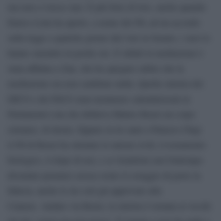
ma non ci riesce mai. È più forte di loro, anche quando
Enrico Letta ha aperto, a nome del Pd, ad un accordo
sulla legge a qualche giorno dal voto in Senato, i suoi lo
hanno smentito in poche ore. E infatti la mediazione è
stata affidata a Zan, che ha spiegato subito che la
mediazione era non cambiare nulla. Quella sinistra dei
DICO e dei PACS (mai nemmeno calendarizzati in
Parlamento) ma che definiva Matteo Renzi un corpo
estraneo, di destra. Eppure in tre anni a Palazzo Chigi
il Pd di Renzi ha ottenuto le unioni civili, il testamento
biologico, il dopo di noi, e se Gentiloni (nel frattempo
diventato premier) avesse avuto il coraggio di porre la
fiducia, anche lo ius soli già approvato alla
Camera. Andato via Renzi, la sinistra è tornata ai vecchi
riti dei ‘vorrei ma non posso’. È tornata a non far nulla e