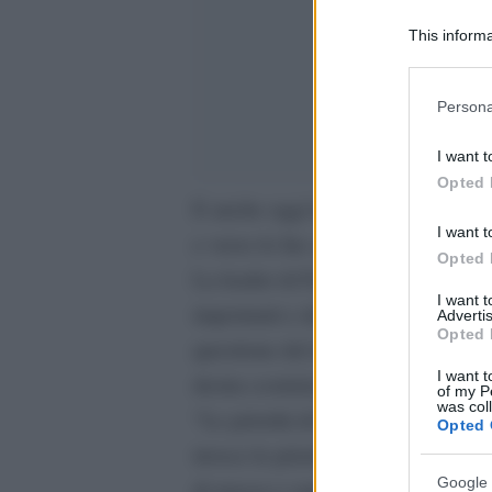
This informa
Participants
Please note
Persona
information 
deny consent
I want t
in below Go
Opted 
E anche oggi la Meloni non risparm
I want t
e verso lo Ius soli.
Opted 
La leader di Fratelli d’Italia propri
I want 
importanti e delicati e, con il solit
Advertis
Opted 
questione del diritto dell’immigrato
I want t
destra costruisce il proprio consen
of my P
was col
“Le priorità di Roberto Fico e del M
Opted 
invece le priorità sono altre: sicur
Google 
di massa e soprattutto difesa delle 