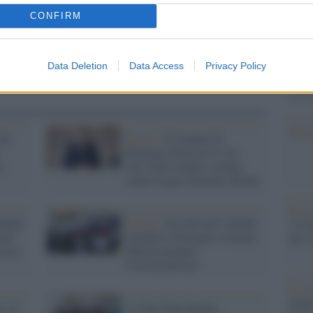
Il Se
barch
CONFIRM
dall'e
tentat
servil
Data Deletion
Data Access
Privacy Policy
europ
dei m
Musi
sul
Diritti /
Il comune di
Bologna inserisce lo 'ius
a
soli' nello statuto: votano
contro Lega e Fratelli d'Italia
Il ri
iampa
Destra /
Ius Soli per i bimbi
"Cron
tte
stranieri a Bologna: Giorgia
che s
on il
Meloni prepara
l'ostruzionismo
Lo st
anche
e va
La Tam Tam Basket