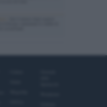
o la crisi di Ceuta
enze /
Sale il numero degli acquisti
e in Europa e aumentano le vendite di
oli second hand
Culture
Giornale
dello
Salute
Spettacolo
Megachip
nce
Wondernet
GiULia
Giuliana