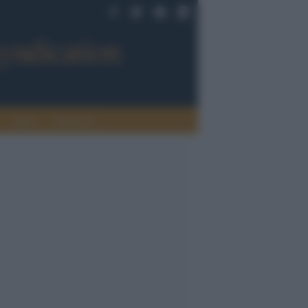
Sport
Tendenze