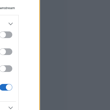
Downstream
er and store
to grant or
ed purposes