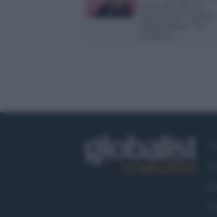
avanti sullo ius soli
'onorario' per i bambini,
Salvini attacca: "No
comment..."
Ch
Co
Fa
Tw