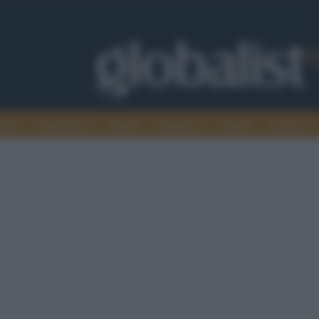
omia
Intelligence
Media
Ambiente
Cultura
Scienza