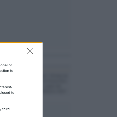
i anche
sonal or
ection to
Covid /
"Io Apro" diventa un
partito: dal no al Green Pass
e allo ius soli, i punti del
nterest-
programma 'Obiettivo 2023'
closed to
 third