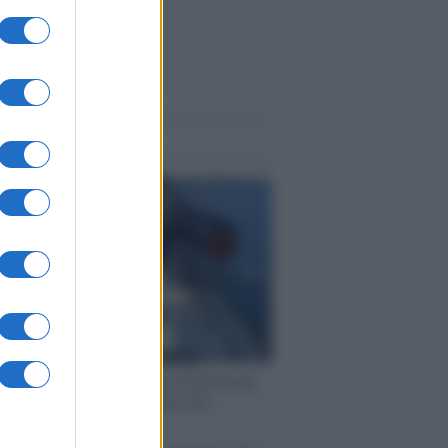
me notizie
ervista /
Marco Croatti e la Flottilla per
 le nostre vele gonfie grazie alla
vazione popolare