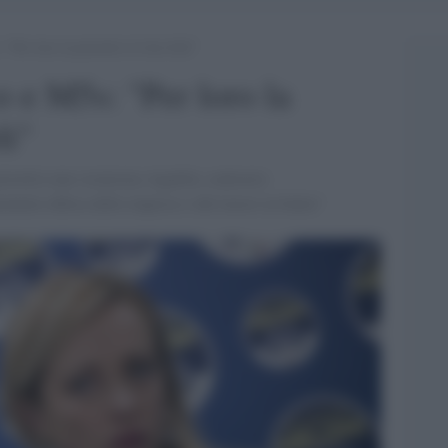
“Per loro la priorità è lo Ius Soli”
o e M5s: "Per loro la
li"
priorità sono sicurezza, legalità, contrasto
ttutto difesa delle imprese e del lavoro in Italia"