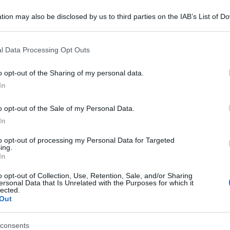
tion may also be disclosed by us to third parties on the IAB’s List of 
 that may further disclose it to other third parties.
 that this website/app uses one or more Google services and may gath
l Data Processing Opt Outs
including but not limited to your visit or usage behaviour. You may click 
 to Google and its third-party tags to use your data for below specifi
o opt-out of the Sharing of my personal data.
ogle consent section.
In
ia un’attacco verso gli sbarchi nel nostro Paese
o opt-out of the Sale of my Personal Data.
In
o non accetta che si parli di questi temi
to opt-out of processing my Personal Data for Targeted
o stile propagandistico, rigetta indietro la
ing.
In
 facendo leva sui temi ( e toni) chiave su cui la
o opt-out of Collection, Use, Retention, Sale, and/or Sharing
so.
ersonal Data that Is Unrelated with the Purposes for which it
lected.
5S: introdurre lo Ius Soli. Per Fratelli d`Italia
Out
ezza, legalità, contrasto all`immigrazione illegale
consents
imprese e del lavoro in Italia”. Lo scrive su