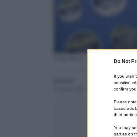
Giorgia Meloni
Do Not Pr
If you wish 
globalist
sensitive in
23 Ottobre 2021 - 17.05
confirm your
Please note
based ads b
third parties
You may sepa
parties on t