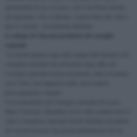
sperimentali di cui si sa poco, non è un dovere morale,
ma ignoranza. Chi si informa, ci pensa bene due volte a
farsi il vaccino”, ha dichiarato Barillari.
Lo sdegno di Vincenzi presidente del consiglio
regionale
“La notizia apparsa oggi sulla stampa dell’iniziativa del
consigliere Barillari che all’interno degli uffici del
Consiglio regionale mostra una pistola, della cui natura,
vera o falsa, non sappiamo nulla, desta stupore,
preoccupazione e sdegno”.
Così il presidente del Consiglio regionale del Lazio,
Marco Vincenzi, riferendosi ad un video youtube dove si
vede il consigliere regionale Davide Barillari nel parlare
dei vaccini mostrare una pistola puntandosela sul suo