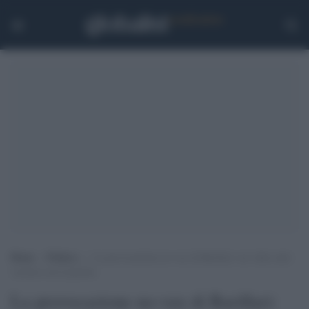
Home
>
Politica
>
La provocazione no-vax di Barillari: un video anti-
vaccino con la pistola
La provocazione no-vax di Barillari: