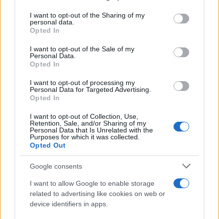
La riflessione /
Pace, disarmo e Ucraina: il centrosinistra
on the IAB’s List of Downstream Participants that may further
I want to opt-out of the Sharing of my
non trasformi il riarmo europeo in una battaglia interna per
disclose it to other third parties.
personal data.
le primarie
Opted In
Please note that this website/app uses one or more Google
services and may gather and store information including but
I want to opt-out of the Sale of my
Personal Data.
not limited to your visit or usage behaviour. You may click to
Opted In
grant or deny consent to Google and its third-party tags to
use your data for below specified purposes in below Google
I want to opt-out of processing my
consent section.
Personal Data for Targeted Advertising.
Opted In
I want to opt-out of Collection, Use,
Retention, Sale, and/or Sharing of my
Personal Data that Is Unrelated with the
Purposes for which it was collected.
Opted Out
Syndication
Culture
Google consents
Salute
Globalist
I want to allow Google to enable storage
related to advertising like cookies on web or
Megachip
Globalscience
device identifiers in apps.