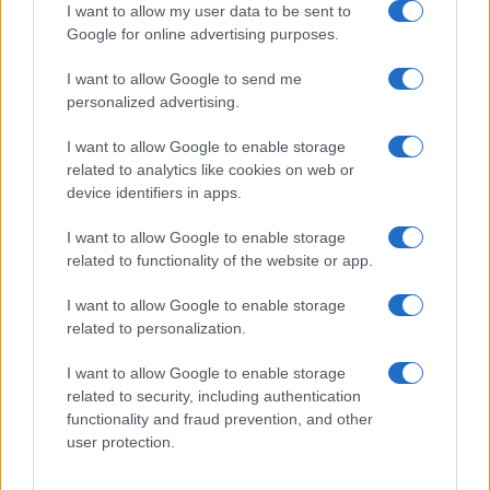
GiULia
Globalsport
I want to allow my user data to be sent to
Google for online advertising purposes.
Prima Pagina
I want to allow Google to send me
personalized advertising.
Giornale dello
Chi siamo
I want to allow Google to enable storage
Spettacolo
related to analytics like cookies on web or
Contributors
device identifiers in apps.
Wondernet
Facebook
I want to allow Google to enable storage
Giuliana Sgrena
related to functionality of the website or app.
Twitter
I want to allow Google to enable storage
Google News
related to personalization.
Mastodon
I want to allow Google to enable storage
related to security, including authentication
Cookie Policy
functionality and fraud prevention, and other
user protection.
Preferenze Privacy