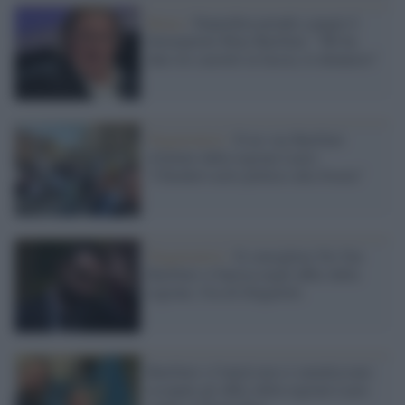
Roma /
Depardieu prende a pugni il
fotoreporter Rino Barillari: "Mi ha
dato tre cazzotti in faccia, lo denuncio"
Negazionisti /
Il no-vax Barillari
sfrattato dalla regione Lazio:
“Chiederò asilo politico alla Svezia”
Negazionisti /
Il consigliere No-Vax
Barillari si barrica negli uffici della
regione, l'ira di Zingaretti.
Barillari e Cunial non si smentiscono:
occupati gli uffici della regione Lazio