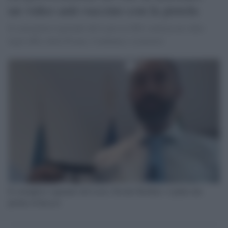
un video anti-vaccino con la pistola
Il consigliere regionale del Lazio ex M5s realizza un video
negli uffici della Pisana. Condanna e sconcerto
Il consigliere regionale del Lazio, Davide Barillari, si punta una
pistola al braccio