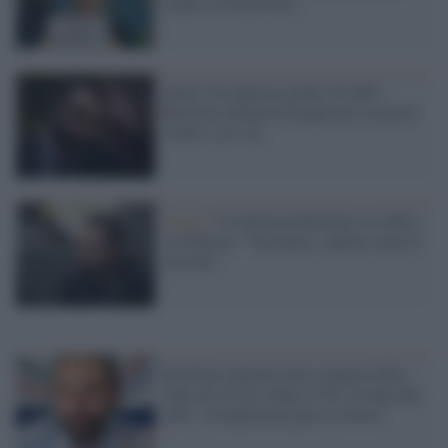
contro il Green Pass
Dopo l'ex leghista anche l'ex M5s
Barillari denuncia Draghi per le parole
contro i no-vax
Social /
Le bufale di Barillari (ex M5s)
su Eriksen: "Vaccinato, cadono come le
mosche"
Barillari annuncia uno sciopero della
fame di 24 ore contro il 5G, l'ironia del
web: "Complimenti per lo sforzo"