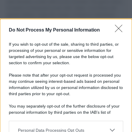
aiuti umanitari assalite dall'esercito israeliano. Una guerra atroce,
il tentativo di disumanizzazione delle vittime, il servilismo del
governo italiano e degli altri europei, il ritorno al colonialismo.
L'importanza dei movimenti.
Do Not Process My Personal Information
Perché i centri di intrattenimento per famiglie investono in
attrazioni ad alta tecnologia
If you wish to opt-out of the sale, sharing to third parties, or
processing of your personal or sensitive information for
targeted advertising by us, please use the below opt-out
section to confirm your selection.
Il conflitto /
La mafia russa e l'arma del caos
Please note that after your opt-out request is processed you
may continue seeing interest-based ads based on personal
information utilized by us or personal information disclosed to
third parties prior to your opt-out.
Tel Aviv /
Netanyahu si smarca da Trump: "Israele farà tutto
You may separately opt-out of the further disclosure of your
quello che è necessario per la sua sicurezza"
personal information by third parties on the IAB’s list of
downstream participants.
Personal Data Processing Opt Outs
This information may also be disclosed by us to third parties