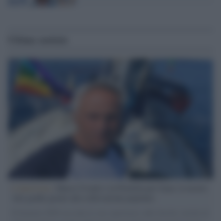
Ultime notizie
L'intervista /
Marco Croatti e la Flottilla per Gaza: le nostre
vele gonfie grazie alla sollevazione popolare
Il Senatore M5S racconta la sua esperienza sulle barche cariche di