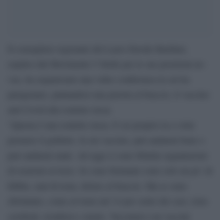
Il consigliere regionale del Lazio Davide Barillari,
espulso dal Movimento 5 Stelle per le sue posizioni no-
vax, ha organizzato una video conferenza in cui ha
paragonato, puntandosi una pistola al braccio, il vaccino
anti Covid alla roulette russa.
“Questa è una roulette russa. E sei proprio tu a voler
premere il grilletto. Io mi vaccino, può andarmi bene o
può andarmi male. Ad oggi ci sono 80mila segnalazioni
di reazioni avverse. Se sono fortunato sono solo un po’ di
febbre, mal di testa, dolore al braccio. Ma se sono
sfortunato, come avviene nel 14 per cento dei casi, ictus
cerebrali, trombosi e morte. Vaccinarsi con vaccini