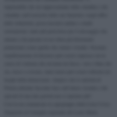
impensabile che un rappresentante delle cittadine e dei
cittadini, nell’esercizio delle sue funzioni e negli uffici
delle istituzioni, possa lasciarsi andare a simili
esternazioni, tanto più pericolose per il messaggio che
mirano a far passare in un clima già fortemente
polarizzato come quello che stiamo vivendo. Nessuna
manifestazione di dissenso può essere espressa con la
carica di violenza che un’arma da fuoco, vera o finta che
sia, riesce a evocare, tanto meno può essere tollerata nei
luoghi della democrazia. Auspico che le autorità di
Polizia allertate facciano luce sull’intera vicenda e che
episodi di una tale gravità non si ripetano più”.
Così in un comunicato la capogruppo della Lista Civica
Zingaretti al Consiglio regionale del Lazio Marta