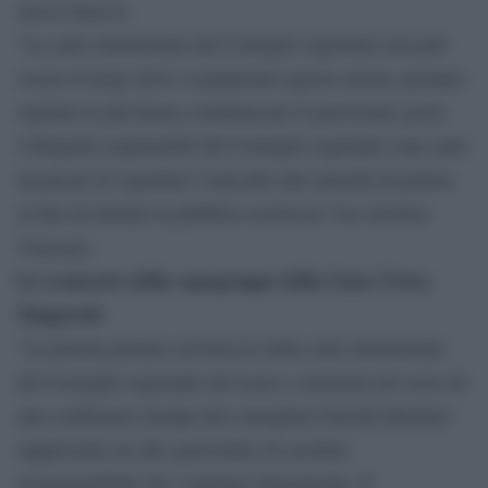
stesso braccio.
“La sede istituzionale del Consiglio regionale non può
essere il luogo dove si perpetrano queste azioni, pertanto
esprimo la più ferma condanna per il gravissimo gesto.
I dirigenti responsabili del Consiglio regionale sono stati
incaricati di segnalare l’episodio alle autorità di polizia
al fine di tutelare la pubblica sicurezza” ha concluso
Vincenzi.
Lo sconcerto della capogruppo della Lista Civica
Zingaretti
“La pistola puntata sul braccio dalla sede istituzionale
del Consiglio regionale del Lazio e mostrata nel corso di
una conferenza stampa dal consigliere Davide Barillari
rappresenta un atto gravissimo di assoluta
irresponsabilità che condanno fermamente. È