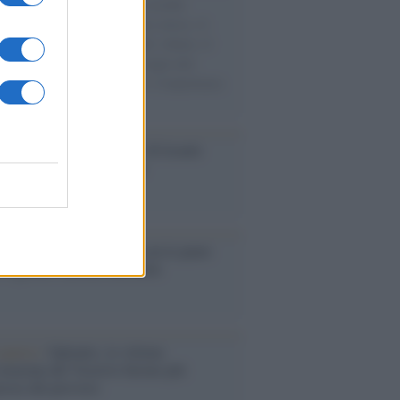
e cariche di aiuti umanitari assalite
sercito israeliano. Una guerra atroce, il
ivo di disumanizzazione delle vittime, il
ismo del governo italiano e degli altri
ei, il ritorno al colonialismo. L'importanza
ovimenti.
Aviv /
La “vittoria totale” di Israele
fica una guerra senza fine
elo /
La vita si intreccia con le paure
il giorno succede alla notte
operta /
Oplontis, le vittime
eruzione del Vesuvio furono più
rose del previsto