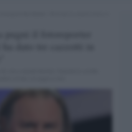
fotoreporter Rino Barillari: “Mi ha dato tre cazzotti in faccia, lo
 pugni il fotoreporter
 ha dato tre cazzotti in
"
 che stava scattando Barillari, Depardieu lo avrebbe
endolo con due o tre pugni al volto.