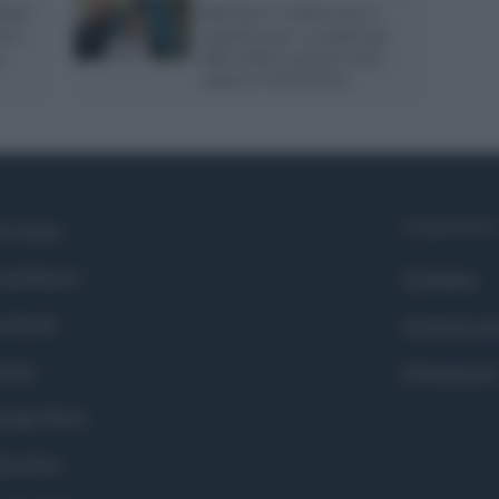
liere
Barillari e Cunial non si
ica
smentiscono: occupati gli
,
uffici della regione Lazio
contro il Green Pass
Syndication
i siamo
ntributors
Globalist
cebook
Globalscie
itter
Globalsport
ogle News
stodon