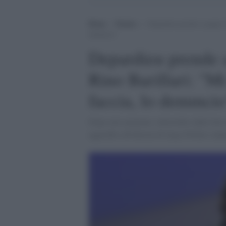
Home
>
Notizie
>
Depardieu prende a pugni il 
denuncio”
Depardieu prende a
Rino Barillari: "Mi
faccia, lo denuncio
Dopo aver pranzato, infastidito dalle foto
aggredito all'altezza di largo Fellini colp