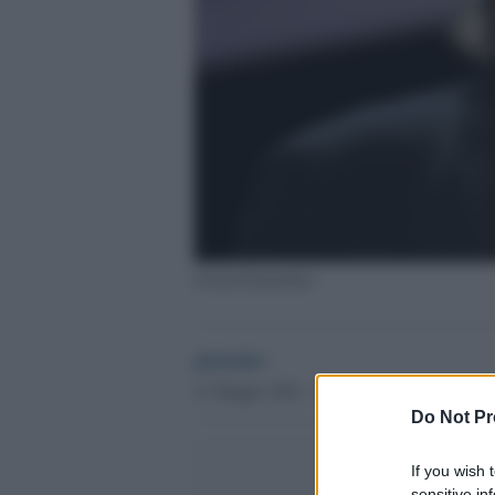
Gerard Depardieu
globalist
21 Maggio 2024 - 17.15
Do Not Pr
If you wish 
sensitive in