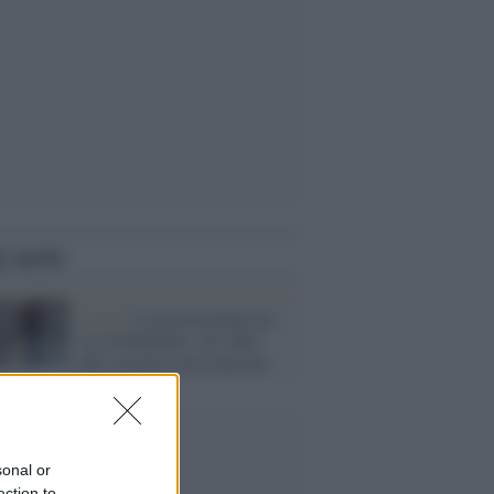
i anche
Covid /
La provocazione no-
vax di Barillari: un video
anti-vaccino con la pistola
sonal or
ection to