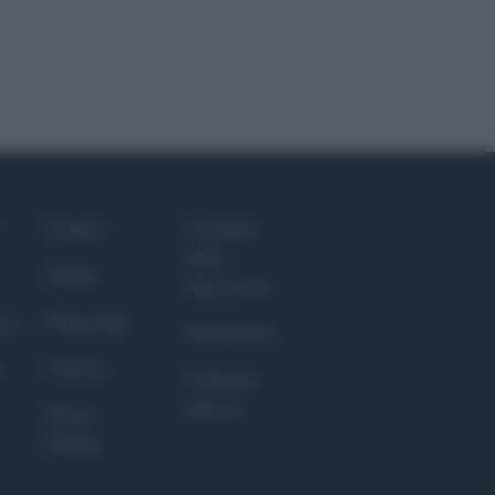
Culture
Giornale
dello
Salute
Spettacolo
Megachip
nce
Wondernet
GiULia
Giuliana
Sgrena
Prima
Pagina