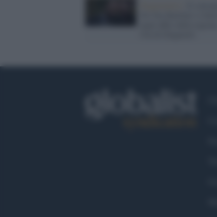
Negazionisti /
Il consig
No-Vax Barillari si barr
negli uffici della regione
l'ira di Zingaretti.
Ch
Co
Fa
Tw
Go
Ma