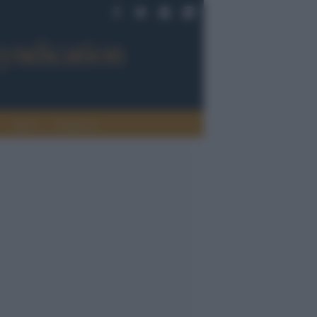
Sport
Tendenze