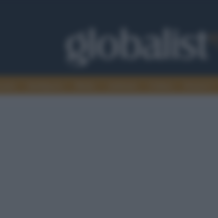
omia
Intelligence
Media
Ambiente
Cultura
Scienza