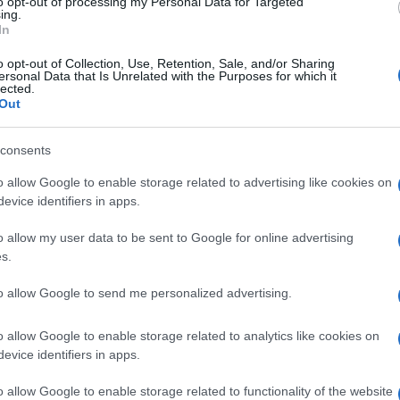
to opt-out of processing my Personal Data for Targeted
a. Il fotoreporter è stato poi portato in ospedale
ing.
In
rvenuti sul posto, stanno raccogliendo le
o opt-out of Collection, Use, Retention, Sale, and/or Sharing
anche le immagini di videosorveglianza.
ersonal Data that Is Unrelated with the Purposes for which it
lected.
Ulti
Out
 in faccia. Mi fa male la testa oh, mica ho più
Barillari
ino
racconta all’Adnkronos
consents
ard Depardieu in uno dei locali della storica via
o allow Google to enable storage related to advertising like cookies on
la voce rotta dallo spavento.
evice identifiers in apps.
llari ha dato la sua versione. «Oggi c’è sciopero
o allow my user data to be sent to Google for online advertising
s.
rivato in via Veneto a piedi. Di nascosto ho
to allow Google to send me personalized advertising.
za bella, bellissima. Lei se n’è accorta e mi ha
L'int
osa normale, i personaggi famosi sta scena la
o allow Google to enable storage related to analytics like cookies on
Gaza:
tato però quello che è successo dopo: quando è
evice identifiers in apps.
solle
 me dicendo `merd´. Io ho fatto un passo indietro e
Il Se
o allow Google to enable storage related to functionality of the website