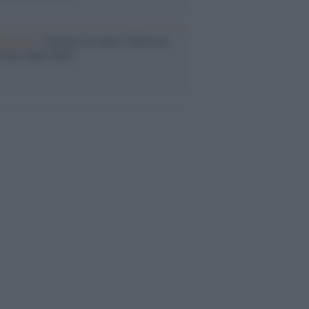
dagliere /
Europei di nuoto: Pellecani
 una super Italia