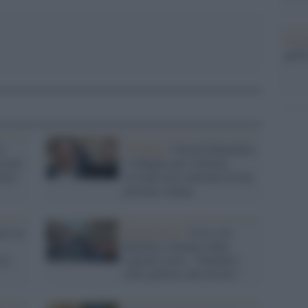
Il me
guida
e
Violenza /
Gerard Dépardieu
ccusò
è indagato per violenza
rard
sessuale nei confronti di una
giovane collega
co in
Negazionisti /
Il no-vax
Barillari sfrattato dalla
sco
regione Lazio: “Chiederò
asilo politico alla Svezia”