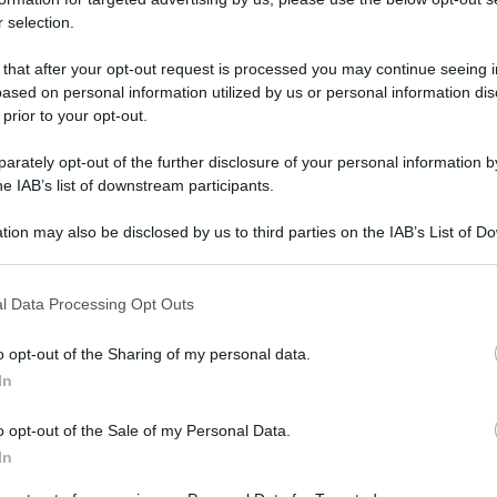
 selection.
 that after your opt-out request is processed you may continue seeing i
ased on personal information utilized by us or personal information dis
 prior to your opt-out.
rately opt-out of the further disclosure of your personal information by
he IAB’s list of downstream participants.
tion may also be disclosed by us to third parties on the IAB’s List of 
 that may further disclose it to other third parties.
 italiani, Rino Barillari, è stato aggredito da
 that this website/app uses one or more Google services and may gath
l Data Processing Opt Outs
a Veneto, l’Harry’s bar. Barillari è stato centrato
including but not limited to your visit or usage behaviour. You may click 
 to Google and its third-party tags to use your data for below specifi
ttore 79enne, che aveva pranzato con alcune
o opt-out of the Sharing of my personal data.
ogle consent section.
In
o opt-out of the Sale of my Personal Data.
le foto che stava scattando Barillari lo avrebbe
In
ini colpendolo con due o tre pugni al volto. Poi è