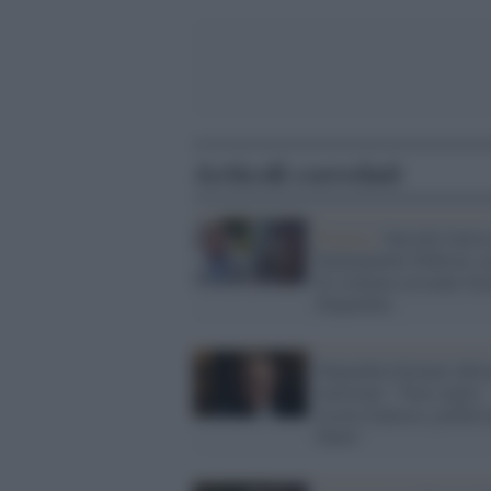
Articoli correlati
Francia /
Suicida l'attric
Emmanuelle Debever, a
di violenza sessuale Ge
Depardieu
Depardieu fermato ubria
motorino: "Non voglio
essere francese, preferi
Putin"