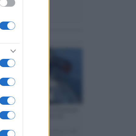
me notizie
ervista /
Marco Croatti e la Flottilla per
 le nostre vele gonfie grazie alla
vazione popolare
natore M5S racconta la sua esperienza sulle