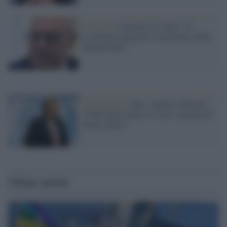
Covid-19 /
Il professor Galli: "Il
Lockdown generale è l'intervento della
disperazione"
Coronavirus /
Onu, Antonio Guterres:
"Nella lotta contro il virus i populismi
hanno fallito"
Ultime notizie