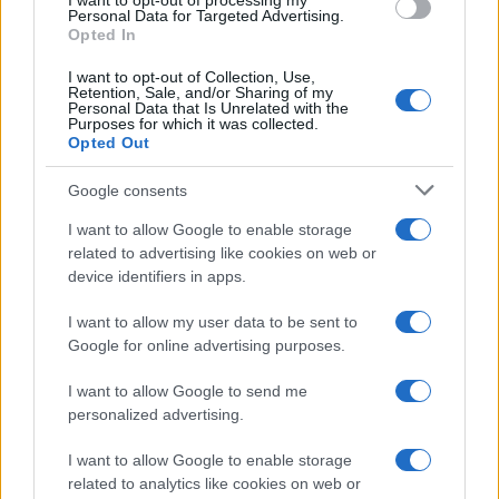
I want to opt-out of processing my
consent section.
Personal Data for Targeted Advertising.
Opted In
I want to opt-out of Collection, Use,
Retention, Sale, and/or Sharing of my
Personal Data that Is Unrelated with the
Purposes for which it was collected.
Opted Out
Syndication
Culture
Google consents
Salute
Globalist
I want to allow Google to enable storage
related to advertising like cookies on web or
Megachip
Globalscience
device identifiers in apps.
GiULia
Globalsport
I want to allow my user data to be sent to
Google for online advertising purposes.
Prima Pagina
I want to allow Google to send me
personalized advertising.
Giornale dello
Chi siamo
I want to allow Google to enable storage
Spettacolo
related to analytics like cookies on web or
Contributors