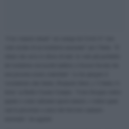
“Con i numeri attuali” sui contagi da Covid-19 “non
vedo rischio di un lockdown nazionale” per l’Italia. “E’
chiaro che serve lo sforzo di tutti. Io vedo più probabili
dei lockdown circoscritti laddove ci fossero focolai che
non possono essere controllati”. Lo ha spiegato il
viceministro alla Salute, Pierpaolo Sileri, a ‘L’Italia s’è
desta’ su Radio Cusano Campus. “Certo bisogna vedere
quanto e come saliranno questi numeri, e vedere quale
sarà la pressione a carico del Servizio sanitario
nazionale”, ha aggiunt