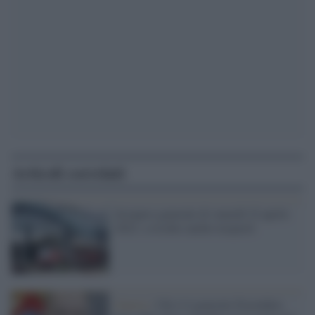
Articoli correlati
Sciopero generale di venerdì 22 aprile
2022: a rischio anche trasporti
Guerra /
Chi è il generale Dvornikov,