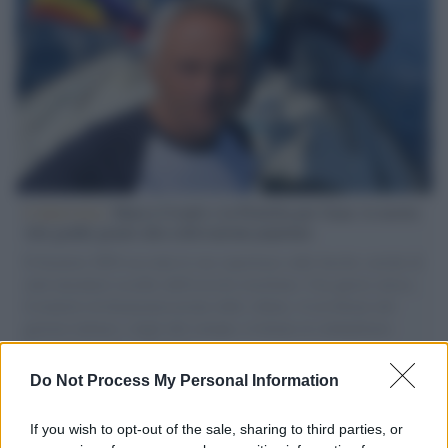
L'intervista /
Marco Croatti e la Flottilla per Gaza: le nostre
vele gonfie grazie alla sollevazione popolare
Il Senatore M5S racconta la sua esperienza sulle barche cariche di
aiuti umanitari assalite dall'esercito israeliano. Una guerra atroce,
il tentativo di disumanizzazione delle vittime, il servilismo del
governo italiano e degli altri europei, il ritorno al colonialismo.
L'importanza dei movimenti.
Do Not Process My Personal Information
Il lutto /
Addio a Francesco Guccini, il poeta della canzone
d’autore italiana
If you wish to opt-out of the sale, sharing to third parties, or