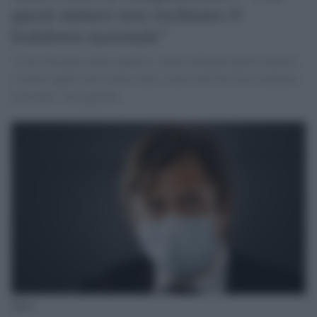
questi numeri non rischiamo il
lockdown nazionale"
"Certo bisogna vedere quanto e come saliranno questi numeri,
e vedere quale sarà la pressione a carico del Servizio sanitario
nazionale", ha aggiunto.
Sileri