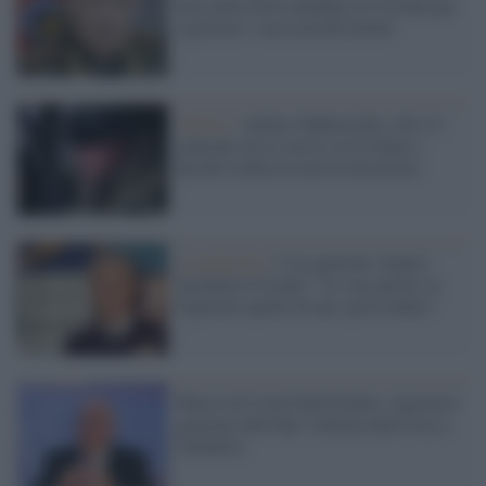
boia della Siria mandato in Ucraina per
esportare i suoi metodi brutali
Guerra /
Andrey Sukhovetsky, chi è il
generale russo ucciso in Ucraina e
perché la Russia non ne dà notizia
La polemica /
L'ex generale Arpino
bacchetta Crisanti: "Le sue parole su
Figliuolo quelle di uno sprovveduto"
Muore di Covid Saeb Erekat, segretario
generale dell'Olp: l'ultima intervista a
Globalist