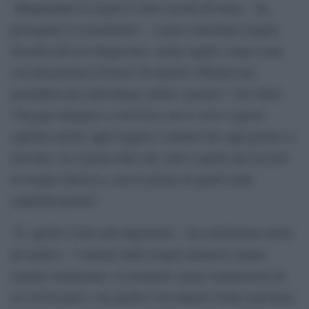
“Rispettando le regole il virus circola di meno – ha
proseguito il viceministro – si può controllare meglio
facendo più test diagnostici, anche rapidi a larga scala,
con una potenza di fuoco di almeno 300mila test
giornalieri per individuare subito i positivi”. Per Sileri
“bisogna allenarsi a convivere con il virus e questo
significa anche saper leggere i numeri che ogni giorno ci
arrivano. Io il primo dato che vedo è quello dei ricoveri
in terapia intensiva, ancora prima di quello delle
ospedalizzazioni”.
“E’ quello il dato più importante – ha sottolineato anche
da medico – I numeri delle terapie intensive stanno
salendo lentamente, al momento siamo lontanissimi da
un sovraccarico, ma quello è un numero totale nazionale.