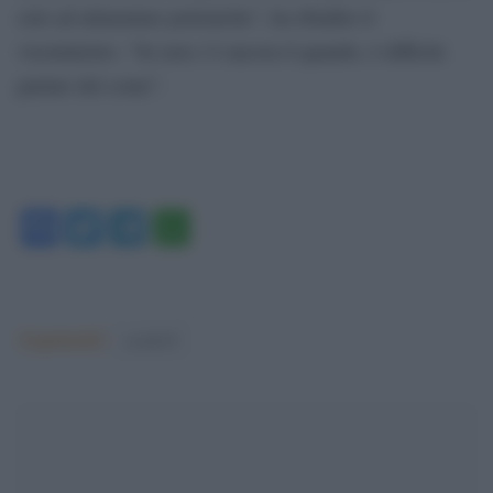
solo ad alimentare polemiche”, ha ribadito il
viceministro. “Se non c’è ancora il quando, è difficile
parlare del come”.
Facebook
Twitter
Telegram
WhatsApp
Argomenti:
covid-19