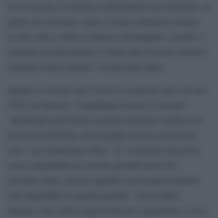
Se la crescita è evidente in determinate aree del Paese, in
quelle aree possono venire a crearsi situazioni critiche.
Io non vado a vedere il numero dei tamponi”, perché “è
normale che più tamponi si fanno più si trovano positivi:
il positivo non è malato”, ha precisato Sileri.
Quanto al vaccino anti Covid-19 ai giovani sani solo nel
2022, ha chiosato: “Aspettiamo di avere il vaccino”.
“Qualunque previsione in questo momento rischia solo
di creare polemiche, di far parlare di cose ancora non
note”, ha commentato Sileri. “E’ verosimile che possa
essere disponibile un vaccino già dall’inizio del
prossimo anno, ma non significa che in quel momento
sarà disponibile in grandi quantità – ha ricordato –
Iniziare a fare adesso questi discorsi è prematuro e serve