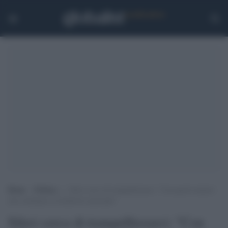
Home
>
Politica
>
Sileri cerca di tranquillizzarci: “Con questi numeri
non rischiamo il lockdown nazionale”
Sileri cerca di tranquillizzarci: "Con