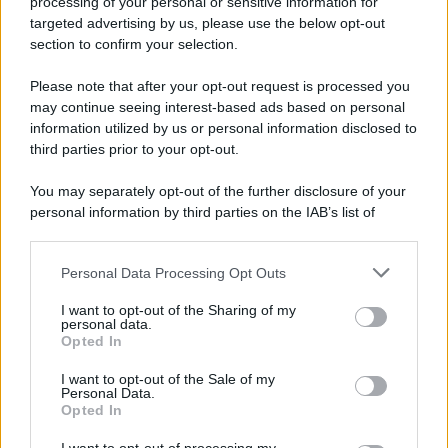
processing of your personal or sensitive information for
targeted advertising by us, please use the below opt-out
section to confirm your selection.
L'anniversario /
90 anni di Yves Saint Laurent, tra moda e
scandali
Please note that after your opt-out request is processed you
may continue seeing interest-based ads based on personal
information utilized by us or personal information disclosed to
third parties prior to your opt-out.
Perché i centri di intrattenimento per famiglie investono in
You may separately opt-out of the further disclosure of your
attrazioni ad alta tecnologia
personal information by third parties on the IAB’s list of
downstream participants.
Personal Data Processing Opt Outs
This information may also be disclosed by us to third parties
Il conflitto /
La mafia russa e l'arma del caos
on the IAB’s List of Downstream Participants that may further
I want to opt-out of the Sharing of my
disclose it to other third parties.
personal data.
Opted In
Please note that this website/app uses one or more Google
services and may gather and store information including but
I want to opt-out of the Sale of my
Personal Data.
not limited to your visit or usage behaviour. You may click to
Opted In
grant or deny consent to Google and its third-party tags to
use your data for below specified purposes in below Google